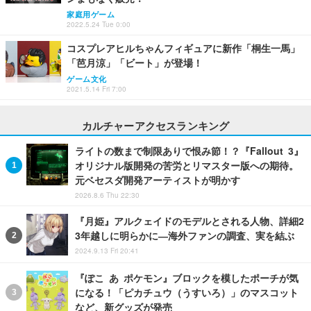
家庭用ゲーム
2022.5.24 Tue 0:00
コスプレアヒルちゃんフィギュアに新作「桐生一馬」
「芭月涼」「ビート」が登場！
ゲーム文化
2021.5.14 Fri 7:00
カルチャーアクセスランキング
ライトの数まで制限ありで恨み節！？『Fallout 3』
オリジナル版開発の苦労とリマスター版への期待。
元ベセスダ開発アーティストが明かす
2026.8.6 Thu 22:30
『月姫』アルクェイドのモデルとされる人物、詳細2
3年越しに明らかに―海外ファンの調査、実を結ぶ
2024.9.13 Fri 20:41
『ぽこ あ ポケモン』ブロックを模したポーチが気
になる！「ピカチュウ（うすいろ）」のマスコット
など、新グッズが発売