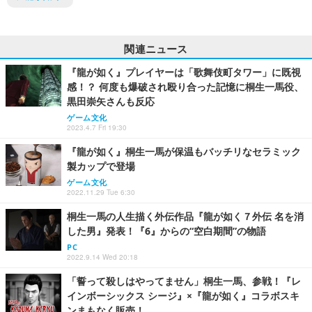
関連ニュース
『龍が如く』プレイヤーは「歌舞伎町タワー」に既視
感！？ 何度も爆破され殴り合った記憶に桐生一馬役、
黒田崇矢さんも反応
ゲーム文化
2023.4.7 Fri 19:30
『龍が如く』桐生一馬が保温もバッチリなセラミック
製カップで登場
ゲーム文化
2022.11.29 Tue 6:30
桐生一馬の人生描く外伝作品『龍が如く７外伝 名を消
した男』発表！『6』からの“空白期間”の物語
PC
2022.9.14 Wed 20:18
「誓って殺しはやってません」桐生一馬、参戦！『レ
インボーシックス シージ』×『龍が如く』コラボスキ
ンまもなく販売！