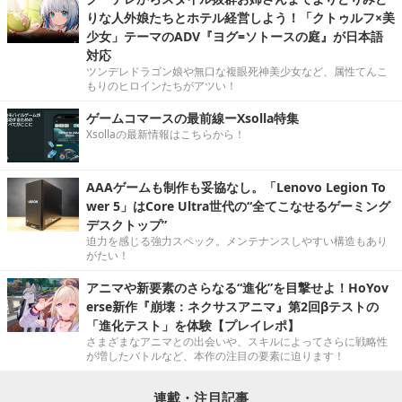
りな人外娘たちとホテル経営しよう！「クトゥルフ×美
少女」テーマのADV『ヨグ=ソトースの庭』が日本語
対応
ツンデレドラゴン娘や無口な複眼死神美少女など、属性てんこ
もりのヒロインたちがアツい！
ゲームコマースの最前線ーXsolla特集
Xsollaの最新情報はこちらから！
AAAゲームも制作も妥協なし。「Lenovo Legion To
wer 5」はCore Ultra世代の“全てこなせるゲーミング
デスクトップ”
迫力を感じる強力スペック。メンテナンスしやすい構造もあり
がたい！
アニマや新要素のさらなる“進化”を目撃せよ！HoYov
erse新作『崩壊：ネクサスアニマ』第2回βテストの
「進化テスト」を体験【プレイレポ】
さまざまなアニマとの出会いや、スキルによってさらに戦略性
が増したバトルなど、本作の注目の要素に迫ります！
連載・注目記事