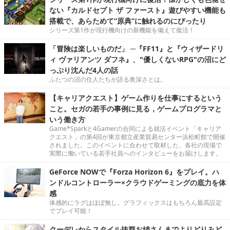
ない『カルドセプト ザ ファースト』遊びやすい機能も
搭載で、あらためて“原典”に触れるのにぴったり
シリーズ第1作が現行機向けの新機能を備えて復活！
「冒険は楽しいものだ」 ─『FF11』と『ウィザードリ
ィ ヴァリアンツ ダフネ』、"優しくないRPG"の沼にど
っぷり沈んだ4人の話
ふたつの沼の住人たちが語る奥深さとは。
【キャリアクエスト】ゲーム作りを仕事にするという
こと。セガの若手の事例に見る，ゲームプログラマと
いう働き方
Game*Sparkと4Gamerの合同による就活イベント「キャリア
クエスト」の第4回が東京都立産業貿易センター浜松町館で開催
されました。このイベントに合わせて取材した、各社の現場で
実際に働いている若手社員へのインタビューをお届けします。
GeForce NOWで『Forza Horizon 6』をプレイ。ハ
ンドルコントローラー×クラウドゲーミングの底力を体
感
体感的にラグはほぼ無し。グラフィックスはもちろん最高設定
でプレイ可能！
クーデレからスタイル抜群お姉さんまでよりどりみど