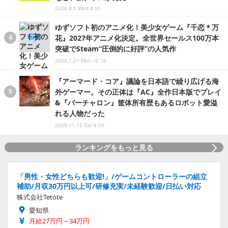
2026.8.5 Wed 8:00
ゆずソフト初のアニメ化！美少女ゲーム『千恋＊万
花』2027年アニメ化決定。全世界セールス100万本
突破でSteam“圧倒的に好評”の人気作
2026.7.27 Mon 10:16
『アーマード・コア』議論を日本語で繰り広げる海
外ゲーマー。その正体は『AC』全作日本版でプレイ
&『バーチャロン』筐体所有歴もあるロボット愛溢
れる人物だった
2025.11.15 Sat 8:00
ランキングをもっと見る
「男性・女性どちらも歓迎!」/ゲームコントローラーの組立
補助/月収30万円以上可/研修充実/未経験歓迎/日払い対応
株式会社Tetote
愛知県
月給27万円～34万円