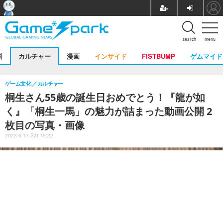
search
menu
料
カルチャー
漫画
インサイド
FISTBUMP
ゲムマイド
ゲーム文化
カルチャー
桐生さん55歳の誕生日おめでとう！『龍が如
く』「桐生一馬」の魅力が詰まった動画公開 2
枚目の写真・画像
2023.6.17 Sat 15:22