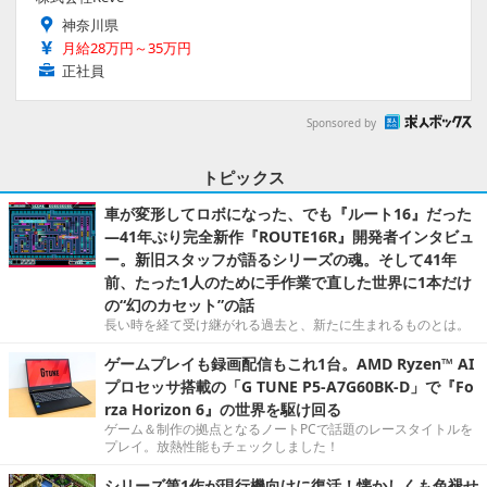
神奈川県
月給28万円～35万円
正社員
Sponsored by
トピックス
車が変形してロボになった、でも『ルート16』だった
―41年ぶり完全新作『ROUTE16R』開発者インタビュ
ー。新旧スタッフが語るシリーズの魂。そして41年
前、たった1人のために手作業で直した世界に1本だけ
の“幻のカセット”の話
長い時を経て受け継がれる過去と、新たに生まれるものとは。
ゲームプレイも録画配信もこれ1台。AMD Ryzen™ AI
プロセッサ搭載の「G TUNE P5-A7G60BK-D」で『Fo
rza Horizon 6』の世界を駆け回る
ゲーム＆制作の拠点となるノートPCで話題のレースタイトルを
プレイ。放熱性能もチェックしました！
シリーズ第1作が現行機向けに復活！懐かしくも色褪せ