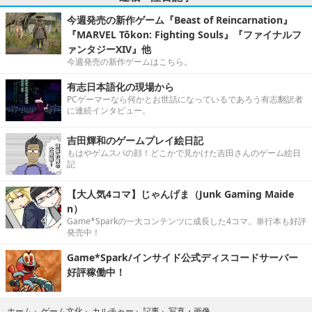
今週発売の新作ゲーム『Beast of Reincarnation』
『MARVEL Tōkon: Fighting Souls』『ファイナルフ
ァンタジーXIV』他
今週発売の新作ゲームはこちら。
有志日本語化の現場から
PCゲーマーなら何かとお世話になっているであろう有志翻訳者
に連続インタビュー。
吉田輝和のゲームプレイ絵日記
もはやゲムスパの顔！どこかで見かけた吉田さんのゲーム絵日
記
【大人気4コマ】じゃんげま（Junk Gaming Maide
n）
Game*Sparkの一大コンテンツに成長した4コマ。単行本も好評
発売中！
Game*Spark/インサイド公式ディスコードサーバー
好評稼働中！
写真・画像
ホーム
›
ゲーム文化
›
カルチャー
›
記事
›