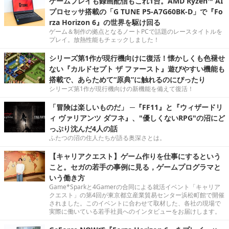
ゲームプレイも録画配信もこれ1台。AMD Ryzen™ AI
プロセッサ搭載の「G TUNE P5-A7G60BK-D」で『Fo
rza Horizon 6』の世界を駆け回る
ゲーム＆制作の拠点となるノートPCで話題のレースタイトルを
プレイ。放熱性能もチェックしました！
シリーズ第1作が現行機向けに復活！懐かしくも色褪せ
ない『カルドセプト ザ ファースト』遊びやすい機能も
搭載で、あらためて“原典”に触れるのにぴったり
シリーズ第1作が現行機向けの新機能を備えて復活！
「冒険は楽しいものだ」 ─『FF11』と『ウィザードリ
ィ ヴァリアンツ ダフネ』、"優しくないRPG"の沼にど
っぷり沈んだ4人の話
ふたつの沼の住人たちが語る奥深さとは。
【キャリアクエスト】ゲーム作りを仕事にするという
こと。セガの若手の事例に見る，ゲームプログラマと
いう働き方
Game*Sparkと4Gamerの合同による就活イベント「キャリア
クエスト」の第4回が東京都立産業貿易センター浜松町館で開催
されました。このイベントに合わせて取材した、各社の現場で
実際に働いている若手社員へのインタビューをお届けします。