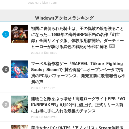
2023.6.12 Mon 10:28
Windowsアクセスランキング
祖国に裏切られた騎士は、王の仇敵の娘を護ること
になった―1998年の海外SRPG不朽の名作『幻世
録』全面リメイク版、体験版配信開始。ダーティー
ヒーローが駆ける異色の戦記が令和に蘇る
PR
2026.8.8 Sat 18:00
マーベル新作格ゲー『MARVEL Tōkon: Fighting
Souls』Steamで“賛否両論”―オープンベータで指
摘のPC版パフォーマンス、発売直前に改善報告も不
満の声
2026.8.7 Fri 12:21
建物ごと敵をぶっ壊せ！高速ローグライトFPS『VO
ID/BREAKER』8月22日に値上げ。正式リリース前
にお得に手に入れる最後のチャンス
2026.8.8 Sat 22:15
美少女サバイバルTPS『アノマリス』Steam体験版