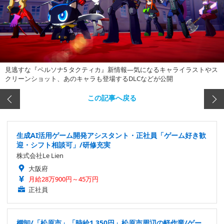
見逃すな『ペルソナ5 タクティカ』新情報―気になるキャライラストやス
クリーンショット、あのキャラも登場するDLCなどが公開
この記事へ戻る
生成AI活用ゲーム開発アシスタント・正社員「ゲーム好き歓
迎・シフト相談可」/研修充実
株式会社Le Lien
大阪府
月給28万900円～45万円
正社員
棚卸/「松原市」「時給1,350円」松原市周辺の軽作業/ゲー