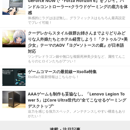
GeForce NOWで『Forza Horizon 6』をプレイ。ハ
ンドルコントローラー×クラウドゲーミングの底力を体
感
体感的にラグはほぼ無し。グラフィックスはもちろん最高設定
でプレイ可能！
クーデレからスタイル抜群お姉さんまでよりどりみど
りな人外娘たちとホテル経営しよう！「クトゥルフ×美
少女」テーマのADV『ヨグ=ソトースの庭』が日本語
対応
ツンデレドラゴン娘や無口な複眼死神美少女など、属性てんこ
もりのヒロインたちがアツい！
ゲームコマースの最前線ーXsolla特集
Xsollaの最新情報はこちらから！
AAAゲームも制作も妥協なし。「Lenovo Legion To
wer 5」はCore Ultra世代の“全てこなせるゲーミング
デスクトップ”
迫力を感じる強力スペック。メンテナンスしやすい構造もあり
がたい！
連載・注目記事