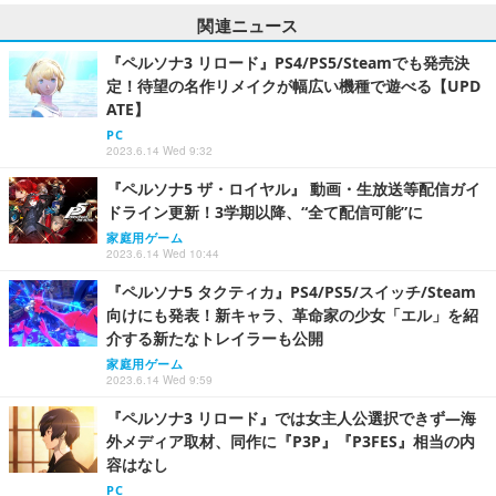
関連ニュース
『ペルソナ3 リロード』PS4/PS5/Steamでも発売決
定！待望の名作リメイクが幅広い機種で遊べる【UPD
ATE】
PC
2023.6.14 Wed 9:32
『ペルソナ5 ザ・ロイヤル』 動画・生放送等配信ガイ
ドライン更新！3学期以降、“全て配信可能”に
家庭用ゲーム
2023.6.14 Wed 10:44
『ペルソナ5 タクティカ』PS4/PS5/スイッチ/Steam
向けにも発表！新キャラ、革命家の少女「エル」を紹
介する新たなトレイラーも公開
家庭用ゲーム
2023.6.14 Wed 9:59
『ペルソナ3 リロード』では女主人公選択できず―海
外メディア取材、同作に『P3P』『P3FES』相当の内
容はなし
PC