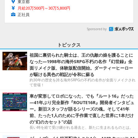
東京都
月給20万500円～30万5,800円
正社員
Sponsored by
トピックス
祖国に裏切られた騎士は、王の仇敵の娘を護ることに
なった―1998年の海外SRPG不朽の名作『幻世録』全
面リメイク版、体験版配信開始。ダーティーヒーロー
が駆ける異色の戦記が令和に蘇る
約30年の歴史を誇る海外SRPGの不朽の名作が全面リメイクされ
て登場！
車が変形してロボになった、でも『ルート16』だった
―41年ぶり完全新作『ROUTE16R』開発者インタビュ
ー。新旧スタッフが語るシリーズの魂。そして41年
前、たった1人のために手作業で直した世界に1本だけ
の“幻のカセット”の話
長い時を経て受け継がれる過去と、新たに生まれるものとは。