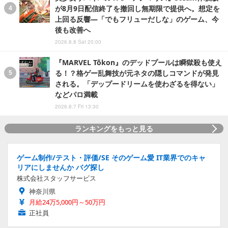
が8月9日配信終了を撤回し無期限で提供へ。想定を
上回る反響―「でもフリューだしな」のゲーム、今
後も改善へ
2026.8.8 Sat 20:00
『MARVEL Tōkon』のデッドプールは瞬獄殺も使え
る！？格ゲー乱舞技が元ネタの隠しコマンドが発見
される。「デップードリームを使わざるを得ない」
などパロ満載
2026.8.7 Fri 13:30
ランキングをもっと見る
ゲーム制作/テスト・評価/SE そのゲーム愛 IT業界でのキャ
リアにしませんか バグ探し
株式会社スタッフサービス
神奈川県
月給24万5,000円～50万円
正社員