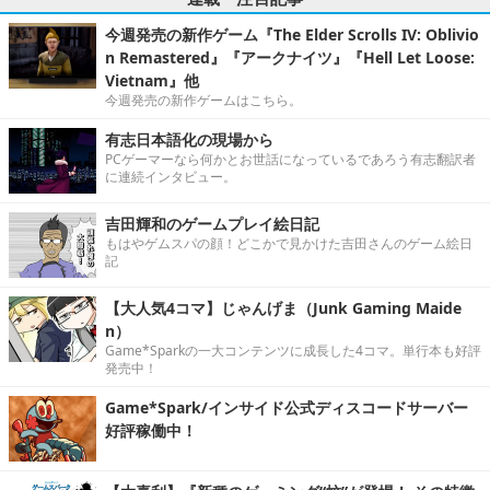
今週発売の新作ゲーム『The Elder Scrolls IV: Oblivio
n Remastered』『アークナイツ』『Hell Let Loose:
Vietnam』他
今週発売の新作ゲームはこちら。
有志日本語化の現場から
PCゲーマーなら何かとお世話になっているであろう有志翻訳者
に連続インタビュー。
吉田輝和のゲームプレイ絵日記
もはやゲムスパの顔！どこかで見かけた吉田さんのゲーム絵日
記
【大人気4コマ】じゃんげま（Junk Gaming Maide
n）
Game*Sparkの一大コンテンツに成長した4コマ。単行本も好評
発売中！
Game*Spark/インサイド公式ディスコードサーバー
好評稼働中！