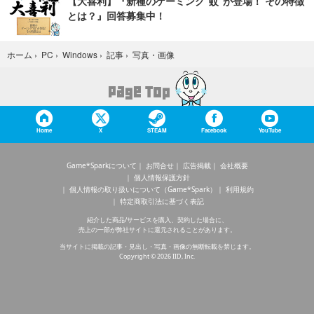
【大喜利】『新種のゲーミング“蚊”が登場！ その特徴
とは？』回答募集中！
写真・画像
ホーム
›
PC
›
Windows
›
記事
›
Home
X
STEAM
Facebook
YouTube
Game*Sparkについて
お問合せ
広告掲載
会社概要
個人情報保護方針
個人情報の取り扱いについて（Game*Spark）
利用規約
特定商取引法に基づく表記
紹介した商品/サービスを購入、契約した場合に、
売上の一部が弊社サイトに還元されることがあります。
当サイトに掲載の記事・見出し・写真・画像の無断転載を禁じます。
Copyright © 2026 IID, Inc.