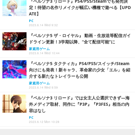
『ペルソナ3 リロード』PS4/PS5/Steamでも発売決
定！待望の名作リメイクが幅広い機種で遊べる【UPD
ATE】
PC
2023.6.14 Wed 9:32
『ペルソナ5 ザ・ロイヤル』 動画・生放送等配信ガイ
ドライン更新！3学期以降、“全て配信可能”に
家庭用ゲーム
2023.6.14 Wed 10:44
『ペルソナ5 タクティカ』PS4/PS5/スイッチ/Steam
向けにも発表！新キャラ、革命家の少女「エル」を紹
介する新たなトレイラーも公開
家庭用ゲーム
2023.6.14 Wed 9:59
『ペルソナ3 リロード』では女主人公選択できず―海
外メディア取材、同作に『P3P』『P3FES』相当の内
容はなし
PC
2023.6.12 Mon 10:28