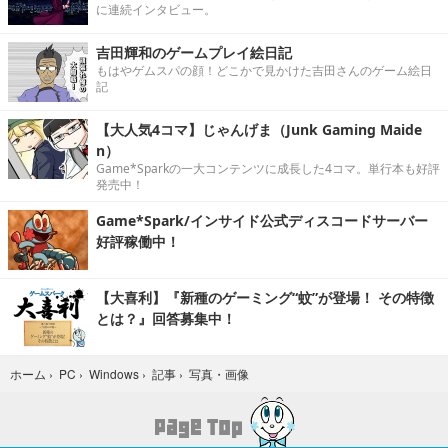
に連続インタビュー。
吉田輝和のゲームプレイ絵日記
もはやゲムスパの顔！どこかで見かけた吉田さんのゲーム絵日
記
【大人気4コマ】じゃんげま（Junk Gaming Maide
n）
Game*Sparkの一大コンテンツに成長した4コマ。単行本も好評
発売中！
Game*Spark/インサイド公式ディスコードサーバー
好評稼働中！
【大喜利】『新種のゲーミング“蚊”が登場！ その特徴
とは？』回答募集中！
写真・画像
ホーム
›
PC
›
Windows
›
記事
›