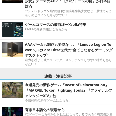
少女」テーマのADV『ヨグ=ソトースの庭』が日本語
対応
ツンデレドラゴン娘や無口な複眼死神美少女など、属性てんこ
もりのヒロインたちがアツい！
ゲームコマースの最前線ーXsolla特集
Xsollaの最新情報はこちらから！
AAAゲームも制作も妥協なし。「Lenovo Legion To
wer 5」はCore Ultra世代の“全てこなせるゲーミング
デスクトップ”
迫力を感じる強力スペック。メンテナンスしやすい構造もあり
がたい！
連載・注目記事
今週発売の新作ゲーム『Beast of Reincarnation』
『MARVEL Tōkon: Fighting Souls』『ファイナルフ
ァンタジーXIV』他
今週発売の新作ゲームはこちら。
有志日本語化の現場から
PCゲーマーなら何かとお世話になっているであろう有志翻訳者