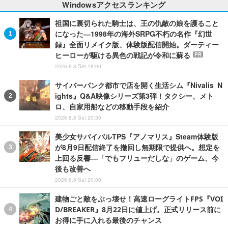
Windowsアクセスランキング
祖国に裏切られた騎士は、王の仇敵の娘を護ること
になった―1998年の海外SRPG不朽の名作『幻世
録』全面リメイク版、体験版配信開始。ダーティー
ヒーローが駆ける異色の戦記が令和に蘇る
PR
2026.8.8 Sat 18:00
サイバーパンク都市で店を開く生活シム『Nivalis N
ights』Q&A映像シリーズ第3弾！タクシー、メト
ロ、自家用船などの移動手段を紹介
2026.8.8 Sat 20:30
美少女サバイバルTPS『アノマリス』Steam体験版
が8月9日配信終了を撤回し無期限で提供へ。想定を
上回る反響―「でもフリューだしな」のゲーム、今
後も改善へ
2026.8.8 Sat 20:00
建物ごと敵をぶっ壊せ！高速ローグライトFPS『VOI
D/BREAKER』8月22日に値上げ。正式リリース前に
お得に手に入れる最後のチャンス