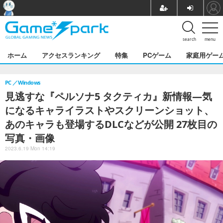
search
menu
ホーム
アクセスランキング
特集
PCゲーム
家庭用ゲー
PC
Windows
見逃すな『ペルソナ5 タクティカ』新情報―気
になるキャライラストやスクリーンショット、
あのキャラも登場するDLCなどが公開 27枚目の
写真・画像
2023.6.19 Mon 14:19