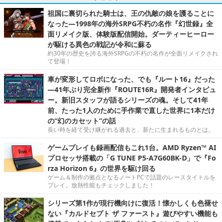
祖国に裏切られた騎士は、王の仇敵の娘を護ることに
なった―1998年の海外SRPG不朽の名作『幻世録』全
面リメイク版、体験版配信開始。ダーティーヒーロー
が駆ける異色の戦記が令和に蘇る
約30年の歴史を誇る海外SRPGの不朽の名作が全面リメイクされ
て登場！
車が変形してロボになった、でも『ルート16』だった
―41年ぶり完全新作『ROUTE16R』開発者インタビュ
ー。新旧スタッフが語るシリーズの魂。そして41年
前、たった1人のために手作業で直した世界に1本だけ
の“幻のカセット”の話
長い時を経て受け継がれる過去と、新たに生まれるものとは。
ゲームプレイも録画配信もこれ1台。AMD Ryzen™ AI
プロセッサ搭載の「G TUNE P5-A7G60BK-D」で『Fo
rza Horizon 6』の世界を駆け回る
ゲーム＆制作の拠点となるノートPCで話題のレースタイトルを
プレイ。放熱性能もチェックしました！
シリーズ第1作が現行機向けに復活！懐かしくも色褪せ
ない『カルドセプト ザ ファースト』遊びやすい機能も