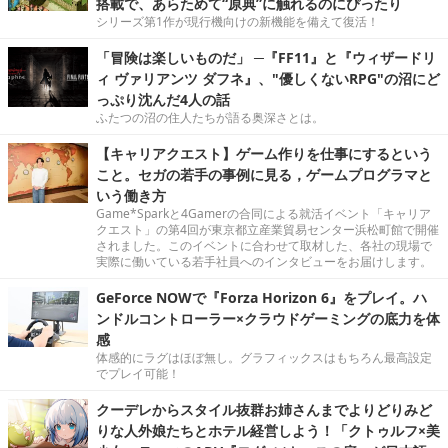
搭載で、あらためて“原典”に触れるのにぴったり
シリーズ第1作が現行機向けの新機能を備えて復活！
「冒険は楽しいものだ」 ─『FF11』と『ウィザードリ
ィ ヴァリアンツ ダフネ』、"優しくないRPG"の沼にど
っぷり沈んだ4人の話
ふたつの沼の住人たちが語る奥深さとは。
【キャリアクエスト】ゲーム作りを仕事にするという
こと。セガの若手の事例に見る，ゲームプログラマと
いう働き方
Game*Sparkと4Gamerの合同による就活イベント「キャリア
クエスト」の第4回が東京都立産業貿易センター浜松町館で開催
されました。このイベントに合わせて取材した、各社の現場で
実際に働いている若手社員へのインタビューをお届けします。
GeForce NOWで『Forza Horizon 6』をプレイ。ハ
ンドルコントローラー×クラウドゲーミングの底力を体
感
体感的にラグはほぼ無し。グラフィックスはもちろん最高設定
でプレイ可能！
クーデレからスタイル抜群お姉さんまでよりどりみど
りな人外娘たちとホテル経営しよう！「クトゥルフ×美