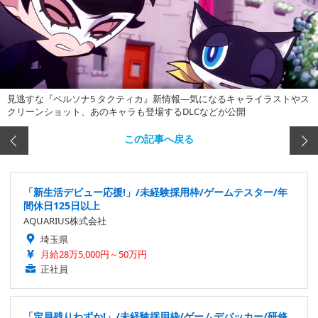
見逃すな『ペルソナ5 タクティカ』新情報―気になるキャライラストやス
クリーンショット、あのキャラも登場するDLCなどが公開
この記事へ戻る
「新生活デビュー応援!」/未経験採用枠/ゲームテスター/年
間休日125日以上
AQUARIUS株式会社
埼玉県
月給28万5,000円～50万円
正社員
「定員残りわずか!」/未経験採用枠/ゲームデバッカー/研修