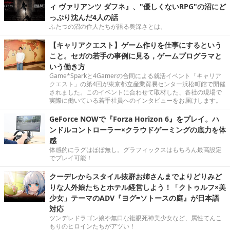
ィ ヴァリアンツ ダフネ』、"優しくないRPG"の沼にど
っぷり沈んだ4人の話
ふたつの沼の住人たちが語る奥深さとは。
【キャリアクエスト】ゲーム作りを仕事にするという
こと。セガの若手の事例に見る，ゲームプログラマと
いう働き方
Game*Sparkと4Gamerの合同による就活イベント「キャリア
クエスト」の第4回が東京都立産業貿易センター浜松町館で開催
されました。このイベントに合わせて取材した、各社の現場で
実際に働いている若手社員へのインタビューをお届けします。
GeForce NOWで『Forza Horizon 6』をプレイ。ハ
ンドルコントローラー×クラウドゲーミングの底力を体
感
体感的にラグはほぼ無し。グラフィックスはもちろん最高設定
でプレイ可能！
クーデレからスタイル抜群お姉さんまでよりどりみど
りな人外娘たちとホテル経営しよう！「クトゥルフ×美
少女」テーマのADV『ヨグ=ソトースの庭』が日本語
対応
ツンデレドラゴン娘や無口な複眼死神美少女など、属性てんこ
もりのヒロインたちがアツい！