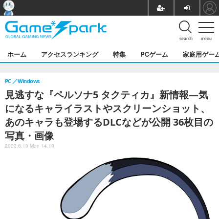
search
menu
ホーム
アクセスランキング
特集
PCゲーム
家庭用ゲー
PC
Windows
見逃すな『ペルソナ5 タクティカ』新情報―気
になるキャライラストやスクリーンショット、
あのキャラも登場するDLCなどが公開 36枚目の
写真・画像
2023.6.19 Mon 14:19