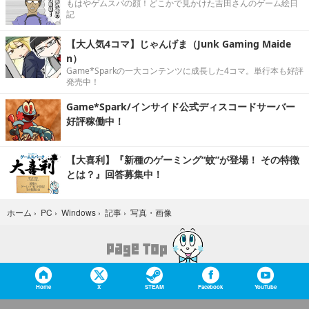
もはやゲムスパの顔！どこかで見かけた吉田さんのゲーム絵日
記
【大人気4コマ】じゃんげま（Junk Gaming Maide
n）
Game*Sparkの一大コンテンツに成長した4コマ。単行本も好評
発売中！
Game*Spark/インサイド公式ディスコードサーバー
好評稼働中！
【大喜利】『新種のゲーミング“蚊”が登場！ その特徴
とは？』回答募集中！
写真・画像
ホーム
›
PC
›
Windows
›
記事
›
Home
X
STEAM
Facebook
YouTube