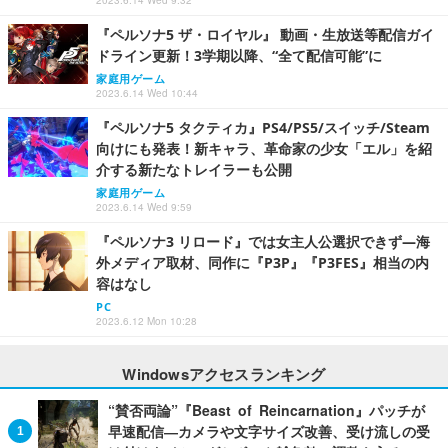
2023.6.14 Wed 9:32
『ペルソナ5 ザ・ロイヤル』 動画・生放送等配信ガイ
ドライン更新！3学期以降、“全て配信可能”に
家庭用ゲーム
2023.6.14 Wed 10:44
『ペルソナ5 タクティカ』PS4/PS5/スイッチ/Steam
向けにも発表！新キャラ、革命家の少女「エル」を紹
介する新たなトレイラーも公開
家庭用ゲーム
2023.6.14 Wed 9:59
『ペルソナ3 リロード』では女主人公選択できず―海
外メディア取材、同作に『P3P』『P3FES』相当の内
容はなし
PC
2023.6.12 Mon 10:28
Windowsアクセスランキング
“賛否両論”『Beast of Reincarnation』パッチが
早速配信―カメラや文字サイズ改善、受け流しの受