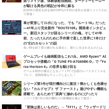
面リメイク版、体験版配信開始。ダーティーヒーロー
が駆ける異色の戦記が令和に蘇る
約30年の歴史を誇る海外SRPGの不朽の名作が全面リメイクされ
て登場！
車が変形してロボになった、でも『ルート16』だった
―41年ぶり完全新作『ROUTE16R』開発者インタビュ
ー。新旧スタッフが語るシリーズの魂。そして41年
前、たった1人のために手作業で直した世界に1本だけ
の“幻のカセット”の話
長い時を経て受け継がれる過去と、新たに生まれるものとは。
ゲームプレイも録画配信もこれ1台。AMD Ryzen™ AI
プロセッサ搭載の「G TUNE P5-A7G60BK-D」で『Fo
rza Horizon 6』の世界を駆け回る
ゲーム＆制作の拠点となるノートPCで話題のレースタイトルを
プレイ。放熱性能もチェックしました！
シリーズ第1作が現行機向けに復活！懐かしくも色褪せ
ない『カルドセプト ザ ファースト』遊びやすい機能も
搭載で、あらためて“原典”に触れるのにぴったり
シリーズ第1作が現行機向けの新機能を備えて復活！
「冒険は楽しいものだ」 ─『FF11』と『ウィザードリ