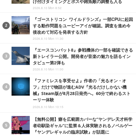
け付けタイミングとボスや雑魚敵の調整も入る
2026.8.10 Mon 8:52
『ゴーストリコン ワイルドランズ』一部CPUに起因
する動作問題をユービーアイが確認。調査を進め今
後改めて対応を発表する方針
2026.8.10 Mon 11:30
『エースコンバット8』参戦機体の一部を確認できる
新トレイラー公開。開発者が音楽の魅力を語るイン
タビュー第2弾も
2026.8.10 Mon 11:00
『ファミレスを享受せよ』作者の「光るオン・オ
フ」だけで物語が進むADV『光るだけしかない機
械』Steam版が8月28日発売へ。60分で終わるスト
ーリー体験
2026.8.10 Mon 10:15
【無料公開】癖を広範囲カバーな“ヤンデレ天才科学
者幼馴染ギャル”に監禁＆人体実験されるノベルゲー
『ヤンデレギャルの臨床試験』が話題に