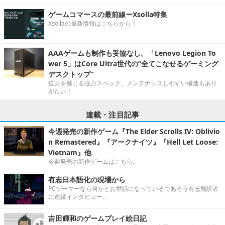
ゲームコマースの最前線ーXsolla特集
Xsollaの最新情報はこちらから！
AAAゲームも制作も妥協なし。「Lenovo Legion To
wer 5」はCore Ultra世代の“全てこなせるゲーミング
デスクトップ”
迫力を感じる強力スペック。メンテナンスしやすい構造もあり
がたい！
連載・注目記事
今週発売の新作ゲーム『The Elder Scrolls IV: Oblivio
n Remastered』『アークナイツ』『Hell Let Loose:
Vietnam』他
今週発売の新作ゲームはこちら。
有志日本語化の現場から
PCゲーマーなら何かとお世話になっているであろう有志翻訳者
に連続インタビュー。
吉田輝和のゲームプレイ絵日記