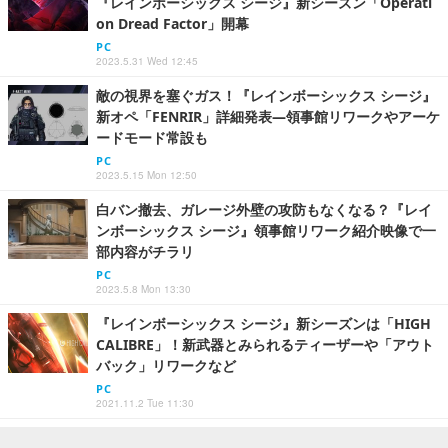
『レインボーシックス シージ』新シーズン「Operati
on Dread Factor」開幕
PC
2023.5.31 Wed 12:45
敵の視界を塞ぐガス！『レインボーシックス シージ』
新オペ「FENRIR」詳細発表―領事館リワークやアーケ
ードモード常設も
PC
2023.5.15 Mon 12:50
白バン撤去、ガレージ外壁の攻防もなくなる？『レイ
ンボーシックス シージ』領事館リワーク紹介映像で一
部内容がチラリ
PC
2023.5.8 Mon 13:30
『レインボーシックス シージ』新シーズンは「HIGH
CALIBRE」！新武器とみられるティーザーや「アウト
バック」リワークなど
PC
2021.11.2 Tue 11:30