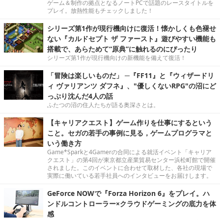
ゲーム＆制作の拠点となるノートPCで話題のレースタイトルを
プレイ。放熱性能もチェックしました！
シリーズ第1作が現行機向けに復活！懐かしくも色褪せ
ない『カルドセプト ザ ファースト』遊びやすい機能も
搭載で、あらためて“原典”に触れるのにぴったり
シリーズ第1作が現行機向けの新機能を備えて復活！
「冒険は楽しいものだ」 ─『FF11』と『ウィザードリ
ィ ヴァリアンツ ダフネ』、"優しくないRPG"の沼にど
っぷり沈んだ4人の話
ふたつの沼の住人たちが語る奥深さとは。
【キャリアクエスト】ゲーム作りを仕事にするという
こと。セガの若手の事例に見る，ゲームプログラマと
いう働き方
Game*Sparkと4Gamerの合同による就活イベント「キャリア
クエスト」の第4回が東京都立産業貿易センター浜松町館で開催
されました。このイベントに合わせて取材した、各社の現場で
実際に働いている若手社員へのインタビューをお届けします。
GeForce NOWで『Forza Horizon 6』をプレイ。ハ
ンドルコントローラー×クラウドゲーミングの底力を体
感