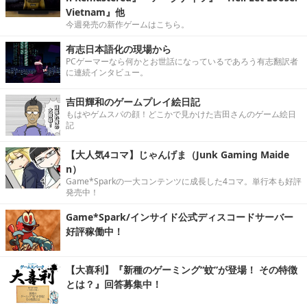
Vietnam』他
今週発売の新作ゲームはこちら。
有志日本語化の現場から
PCゲーマーなら何かとお世話になっているであろう有志翻訳者
に連続インタビュー。
吉田輝和のゲームプレイ絵日記
もはやゲムスパの顔！どこかで見かけた吉田さんのゲーム絵日
記
【大人気4コマ】じゃんげま（Junk Gaming Maide
n）
Game*Sparkの一大コンテンツに成長した4コマ。単行本も好評
発売中！
Game*Spark/インサイド公式ディスコードサーバー
好評稼働中！
【大喜利】『新種のゲーミング“蚊”が登場！ その特徴
とは？』回答募集中！