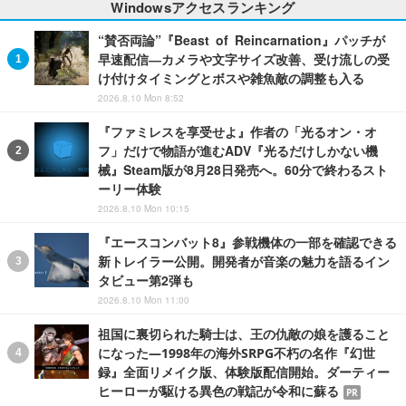
Windowsアクセスランキング
“賛否両論”『Beast of Reincarnation』パッチが
早速配信―カメラや文字サイズ改善、受け流しの受
け付けタイミングとボスや雑魚敵の調整も入る
2026.8.10 Mon 8:52
『ファミレスを享受せよ』作者の「光るオン・オ
フ」だけで物語が進むADV『光るだけしかない機
械』Steam版が8月28日発売へ。60分で終わるスト
ーリー体験
2026.8.10 Mon 10:15
『エースコンバット8』参戦機体の一部を確認できる
新トレイラー公開。開発者が音楽の魅力を語るイン
タビュー第2弾も
2026.8.10 Mon 11:00
祖国に裏切られた騎士は、王の仇敵の娘を護ること
になった―1998年の海外SRPG不朽の名作『幻世
録』全面リメイク版、体験版配信開始。ダーティー
ヒーローが駆ける異色の戦記が令和に蘇る
PR