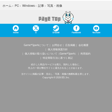
写真・画像
ホーム
›
PC
›
Windows
›
記事
›
Home
X
STEAM
Facebook
YouTube
Game*Sparkについて
お問合せ
広告掲載
会社概要
個人情報保護方針
個人情報の取り扱いについて（Game*Spark）
利用規約
特定商取引法に基づく表記
紹介した商品/サービスを購入、契約した場合に、
売上の一部が弊社サイトに還元されることがあります。
当サイトに掲載の記事・見出し・写真・画像の無断転載を禁じます。
Copyright © 2026 IID, Inc.