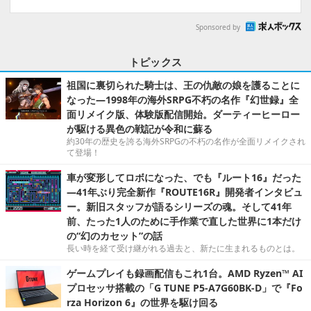
Sponsored by
トピックス
祖国に裏切られた騎士は、王の仇敵の娘を護ることに
なった―1998年の海外SRPG不朽の名作『幻世録』全
面リメイク版、体験版配信開始。ダーティーヒーロー
が駆ける異色の戦記が令和に蘇る
約30年の歴史を誇る海外SRPGの不朽の名作が全面リメイクされ
て登場！
車が変形してロボになった、でも『ルート16』だった
―41年ぶり完全新作『ROUTE16R』開発者インタビュ
ー。新旧スタッフが語るシリーズの魂。そして41年
前、たった1人のために手作業で直した世界に1本だけ
の“幻のカセット”の話
長い時を経て受け継がれる過去と、新たに生まれるものとは。
ゲームプレイも録画配信もこれ1台。AMD Ryzen™ AI
プロセッサ搭載の「G TUNE P5-A7G60BK-D」で『Fo
rza Horizon 6』の世界を駆け回る