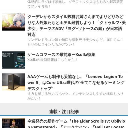
体感的にラグはほぼ無し。グラフィックスはもちろん最高設定
でプレイ可能！
クーデレからスタイル抜群お姉さんまでよりどりみど
りな人外娘たちとホテル経営しよう！「クトゥルフ×美
少女」テーマのADV『ヨグ=ソトースの庭』が日本語
対応
ツンデレドラゴン娘や無口な複眼死神美少女など、属性てんこ
もりのヒロインたちがアツい！
ゲームコマースの最前線ーXsolla特集
Xsollaの最新情報はこちらから！
AAAゲームも制作も妥協なし。「Lenovo Legion To
wer 5」はCore Ultra世代の“全てこなせるゲーミング
デスクトップ”
迫力を感じる強力スペック。メンテナンスしやすい構造もあり
がたい！
連載・注目記事
今週発売の新作ゲーム『The Elder Scrolls IV: Oblivio
n Remastered』『アークナイツ』『Hell Let Loose: