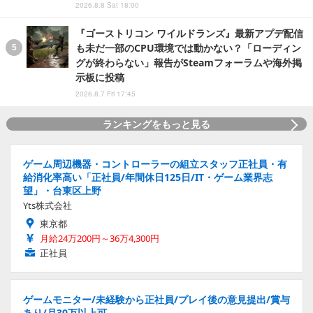
2026.8.8 Sat 18:00
『ゴーストリコン ワイルドランズ』最新アプデ配信
も未だ一部のCPU環境では動かない？「ローディン
グが終わらない」報告がSteamフォーラムや海外掲
示板に投稿
2026.8.7 Fri 17:45
ランキングをもっと見る
ゲーム周辺機器・コントローラーの組立スタッフ正社員・有
給消化率高い「正社員/年間休日125日/IT・ゲーム業界志
望」・台東区上野
Yts株式会社
東京都
月給24万200円～36万4,300円
正社員
ゲームモニター/未経験から正社員/プレイ後の意見提出/賞与
あり/月30万以上可