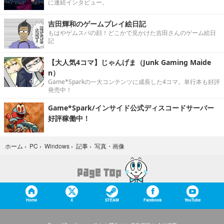
に連続インタビュー。
吉田輝和のゲームプレイ絵日記
もはやゲムスパの顔！どこかで見かけた吉田さんのゲーム絵日
記
【大人気4コマ】じゃんげま（Junk Gaming Maide
n）
Game*Sparkの一大コンテンツに成長した4コマ。単行本も好評
発売中！
Game*Spark/インサイド公式ディスコードサーバー
好評稼働中！
写真・画像
ホーム
›
PC
›
Windows
›
記事
›
Home
X
STEAM
Facebook
YouTube