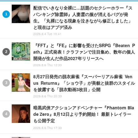
配信でいきなり全裸に…話題のセクシーホラー『ス
パンキング除霊師』人妻霊の服が消えるバグが発
生。「丸裸になる現象を泣きながら修正しました」
と現在はアプデ済み
2026.8.4 Tue 10:41
『FFT』と『FE』に影響を受けたSRPG『Beaten P
ath』正式発表！クラファンで注目集め、数年の個人
開発が生んだ作品2027年リリースへ
2026.8.6 Thu 12:30
8月27日発売の脱衣麻雀『スーパーリアル麻雀 Ven
us Returns』「ショウ子」が美貌と抜群のスタイル
を披露する「脱衣動画3枚目」公開
2026.8.6 Thu 20:39
暗黒武侠アクションアドベンチャー『Phantom Bla
de Zero』8月12日より予約開始！ 最新トレイラー
も公開予定
2026.8.6 Thu 17:30