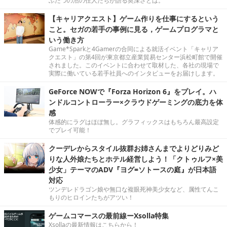
ふたつの沼の住人たちが語る奥深さとは。
【キャリアクエスト】ゲーム作りを仕事にするという
こと。セガの若手の事例に見る，ゲームプログラマと
いう働き方
Game*Sparkと4Gamerの合同による就活イベント「キャリア
クエスト」の第4回が東京都立産業貿易センター浜松町館で開催
されました。このイベントに合わせて取材した、各社の現場で
実際に働いている若手社員へのインタビューをお届けします。
GeForce NOWで『Forza Horizon 6』をプレイ。ハ
ンドルコントローラー×クラウドゲーミングの底力を体
感
体感的にラグはほぼ無し。グラフィックスはもちろん最高設定
でプレイ可能！
クーデレからスタイル抜群お姉さんまでよりどりみど
りな人外娘たちとホテル経営しよう！「クトゥルフ×美
少女」テーマのADV『ヨグ=ソトースの庭』が日本語
対応
ツンデレドラゴン娘や無口な複眼死神美少女など、属性てんこ
もりのヒロインたちがアツい！
ゲームコマースの最前線ーXsolla特集
Xsollaの最新情報はこちらから！