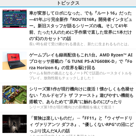
トピックス
車が変形してロボになった、でも『ルート16』だった
―41年ぶり完全新作『ROUTE16R』開発者インタビュ
ー。新旧スタッフが語るシリーズの魂。そして41年
前、たった1人のために手作業で直した世界に1本だけ
の“幻のカセット”の話
長い時を経て受け継がれる過去と、新たに生まれるものとは。
ゲームプレイも録画配信もこれ1台。AMD Ryzen™ AI
プロセッサ搭載の「G TUNE P5-A7G60BK-D」で『Fo
rza Horizon 6』の世界を駆け回る
ゲーム＆制作の拠点となるノートPCで話題のレースタイトルを
プレイ。放熱性能もチェックしました！
シリーズ第1作が現行機向けに復活！懐かしくも色褪せ
ない『カルドセプト ザ ファースト』遊びやすい機能も
搭載で、あらためて“原典”に触れるのにぴったり
シリーズ第1作が現行機向けの新機能を備えて復活！
「冒険は楽しいものだ」 ─『FF11』と『ウィザードリ
ィ ヴァリアンツ ダフネ』、"優しくないRPG"の沼にど
っぷり沈んだ4人の話