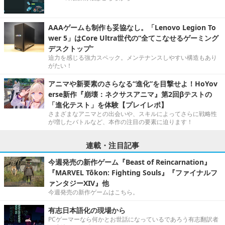
AAAゲームも制作も妥協なし。「Lenovo Legion To
wer 5」はCore Ultra世代の“全てこなせるゲーミング
デスクトップ”
迫力を感じる強力スペック。メンテナンスしやすい構造もあり
がたい！
アニマや新要素のさらなる“進化”を目撃せよ！HoYov
erse新作『崩壊：ネクサスアニマ』第2回βテストの
「進化テスト」を体験【プレイレポ】
さまざまなアニマとの出会いや、スキルによってさらに戦略性
が増したバトルなど、本作の注目の要素に迫ります！
連載・注目記事
今週発売の新作ゲーム『Beast of Reincarnation』
『MARVEL Tōkon: Fighting Souls』『ファイナルフ
ァンタジーXIV』他
今週発売の新作ゲームはこちら。
有志日本語化の現場から
PCゲーマーなら何かとお世話になっているであろう有志翻訳者