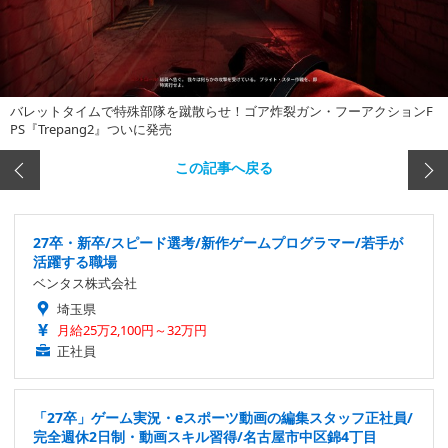
バレットタイムで特殊部隊を蹴散らせ！ゴア炸裂ガン・フーアクションF
PS『Trepang2』ついに発売
この記事へ戻る
27卒・新卒/スピード選考/新作ゲームプログラマー/若手が
活躍する職場
ベンタス株式会社
埼玉県
月給25万2,100円～32万円
正社員
「27卒」ゲーム実況・eスポーツ動画の編集スタッフ正社員/
完全週休2日制・動画スキル習得/名古屋市中区錦4丁目