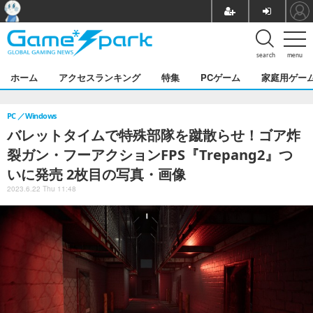
search
menu
ホーム
アクセスランキング
特集
PCゲーム
家庭用ゲー
PC
Windows
バレットタイムで特殊部隊を蹴散らせ！ゴア炸
裂ガン・フーアクションFPS『Trepang2』つ
いに発売 2枚目の写真・画像
2023.6.22 Thu 11:48