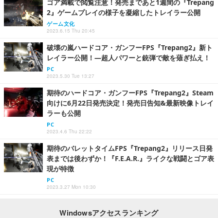
ゴア満載で閲覧注意！発売まであと1週間の『Trepang
2』ゲームプレイの様子を凝縮したトレイラー公開
ゲーム文化
2023.6.15 Thu 20:45
破壊の嵐ハードコア・ガンフーFPS『Trepang2』新ト
レイラー公開！―超人パワーと銃弾で敵を薙ぎ払え！
PC
2023.5.30 Tue 13:27
期待のハードコア・ガンフーFPS『Trepang2』Steam
向けに6月22日発売決定！発売日告知&最新映像トレイ
ラーも公開
PC
2023.4.6 Thu 22:22
期待のバレットタイムFPS『Trepang2』リリース日発
表までは後わずか！『F.E.A.R.』ライクな戦闘とゴア表
現が特徴
PC
2023.3.27 Mon 10:30
Windowsアクセスランキング