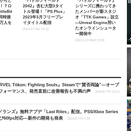
がらど
『バトルフィールド
『バトルフィールド』
！？ロ
2042』含む大型3タイ
シリーズに携わってき
leBit
トル登場！「PS Plus」
たメンバーが新スタジ
』同時接
2023年3月フリープレ
オ「TTK Games」設立
万人を
イタイトル配信
―Unreal Engine用い
たオンラインシュータ
2023.3.7 Tue 19:32
ー開発中
2023.5.24 Wed 19:00
 Tōkon: Fighting Souls』Steamで“賛否両論”―オープ
パフォーマンス、発売直前に改善報告も不満の声
2026.8.7 Fri 12:21
ズ』無料アプデ「Last Rites」配信。PS5/Xbox Series
よび60fps対応―新作の開発も発表
2026.8.7 Fri 1:54