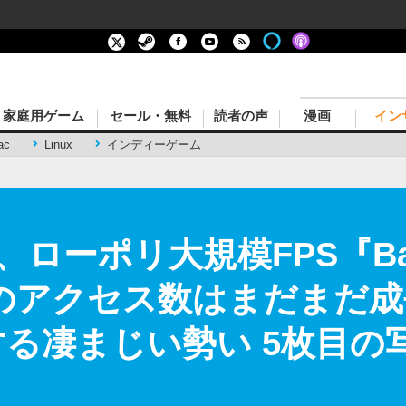
家庭用ゲーム
セール・無料
読者の声
漫画
イン
ac
Linux
インディーゲーム
ーポリ大規模FPS『Battl
ed』のアクセス数はまだま
する凄まじい勢い 5枚目の