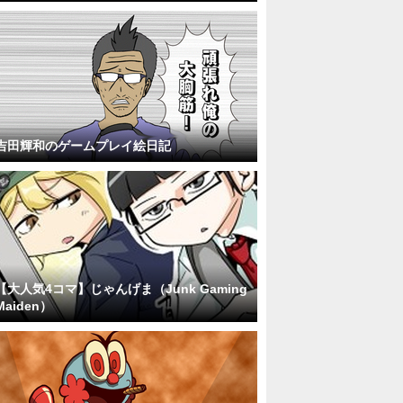
吉田輝和のゲームプレイ絵日記
【大人気4コマ】じゃんげま（Junk Gaming
Maiden）