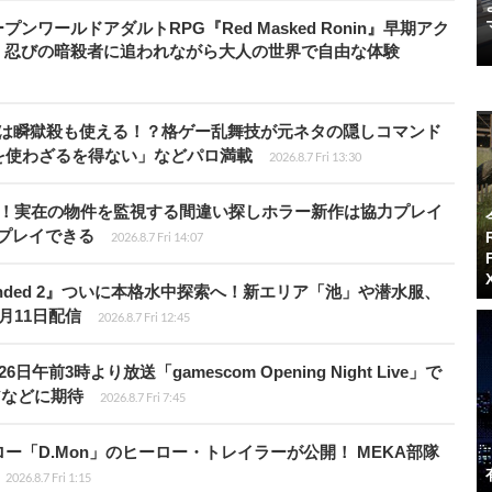
ワールドアダルトRPG『Red Masked Ronin』早期アク
、忍びの暗殺者に追われながら大人の世界で自由な体験
プールは瞬獄殺も使える！？格ゲー乱舞技が元ネタの隠しコマンド
を使わざるを得ない」などパロ満載
2026.8.7 Fri 13:30
始！実在の物件を監視する間違い探しホラー新作は協力プレイ
プレイできる
2026.8.7 Fri 14:07
unded 2』ついに本格水中探索へ！新エリア「池」や潜水服、
月11日配信
2026.8.7 Fri 12:45
前3時より放送「gamescom Opening Night Live」で
アなどに期待
2026.8.7 Fri 7:45
「D.Mon」のヒーロー・トレイラーが公開！ MEKA部隊
2026.8.7 Fri 1:15