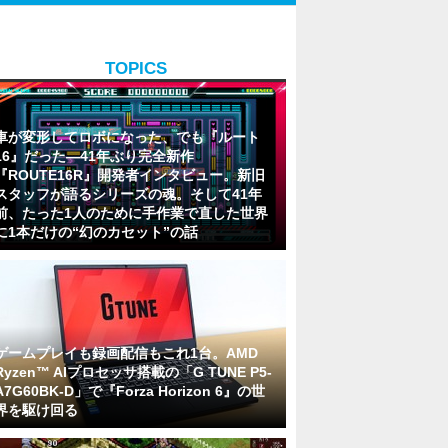
TOPICS
車が変形してロボになった、でも『ルート
16』だった―41年ぶり完全新作
『ROUTE16R』開発者インタビュー。新旧
スタッフが語るシリーズの魂。そして41年
前、たった1人のために手作業で直した世界
に1本だけの“幻のカセット”の話
ゲームプレイも録画配信もこれ1台。AMD
Ryzen™ AIプロセッサ搭載の「G TUNE P5-
A7G60BK-D」で『Forza Horizon 6』の世
界を駆け回る