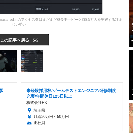
 Remastered』のアクセス数はまだまだ成長中―ピーク時8.5万人を突破する凄ま
じい勢い
この記事へ戻る
5/5
駅
未経験採用枠/ゲームテストエンジニア/研修制度
充実/年間休日125日以上
株式会社RK
埼玉県
月給30万円～50万円
正社員