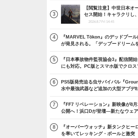
【閲覧注意】中世日本オープン
セス開始！キャラクリし
2026.8.7 Fri 14:45
『MARVEL Tōkon』のデッド
が発見される。「デップードリーム
『日本事故物件監視協会3』配信開
にも対応。PC版とスマホ版でクロス
PS5版発売迫る虫サバイバル『Gro
水中最強武器など追加の大型アプデ8
『FF7 リベレーション』新映像が8月26日午
公開へ！浜口Dが登壇―新たなウェ
『オーバーウォッチ』新タンクヒーロー
を率いてレッキング・ボールと激突