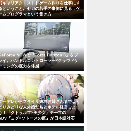
【キャリアクエスト】ゲーム作りを仕事にす
るということ。セガの若手の事例に見る，ゲ
ームプログラマという働き方
GeForce NOWで『Forza Horizon 6』をプ
レイ。ハンドルコントローラー×クラウドゲ
ーミングの底力を体感
クーデレからスタイル抜群お姉さんまでより
どりみどりな人外娘たちとホテル経営しよ
う！「クトゥルフ×美少女」テーマの
ADV『ヨグ=ソトースの庭』が日本語対応