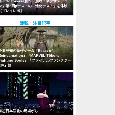
よ！HoYoverse新作『崩壊：ネクサスアニ
マ』第2回βテストの「進化テスト」を体験
【プレイレポ】
連載・注目記事
今週発売の新作ゲーム『Beast of
Reincarnation』『MARVEL Tōkon:
Fighting Souls』『ファイナルファンタジー
XIV』他
有志日本語化の現場から