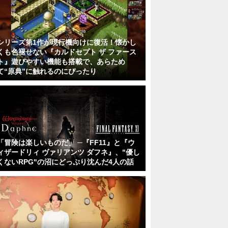
シリーズ第1作が現行機向けに復活！懐かし
くも色褪せない『カルドセプト ザ ファース
ト』遊びやすい機能も搭載で、あらため
て“原典”に触れるのにぴったり
「冒険は楽しいものだ」 ─『FF11』と『ウ
ィザードリィ ヴァリアンツ ダフネ』、"優し
くないRPG"の沼にどっぷり沈んだ4人の話