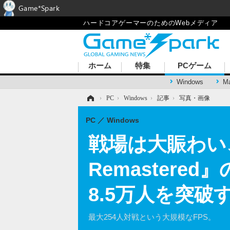
Game*Spark
ハードコアゲーマーのためのWebメディア
ホーム
特集
PCゲーム
Windows
M
ホーム
›
PC
›
Windows
›
記事
›
写真・画像
PC
Windows
戦場は大賑わい、ロ
Remaster
8.5万人を突破
最大254人対戦という大規模なFPS。