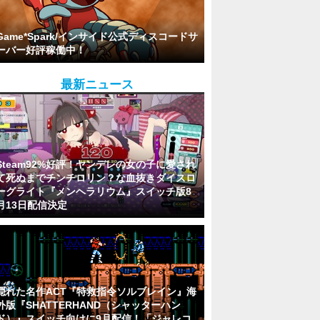
Game*Spark/インサイド公式ディスコードサ
ーバー好評稼働中！
最新ニュース
Steam92%好評！ヤンデレの女の子に愛され
て死ぬまでチンチロリン？な血抜きダイスロ
ーグライト『メンヘラリウム』スイッチ版8
月13日配信決定
隠れた名作ACT『特救指令ソルブレイン』海
外版『SHATTERHAND（シャッターハン
ド）』スイッチ向けに9月配信！「ジャレコ