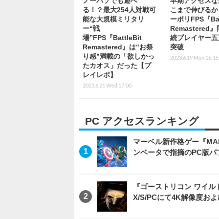
ノーパソでも遊べ
早期アクセスな
る！？最大254人対戦可
こまで伸びるか
能な大規模ミリタリ
ーポリFPS『Batt
ー“戦
Remastered
場”FPS『BattleBit
続プレイヤー五
Remastered』は“お祭
突破
り感”満載の「欲しかっ
2023.6.19 Mon 16:15
たカオス」だった【プ
レイレポ】
2023.6.21 Wed 17:00
PC アクセスランキング
マーベル新作格ゲー『MARVEL
ンベータで指摘のPC版
『ゴーストリコン ワイルドラン
X/S/PCにて4K解像度お