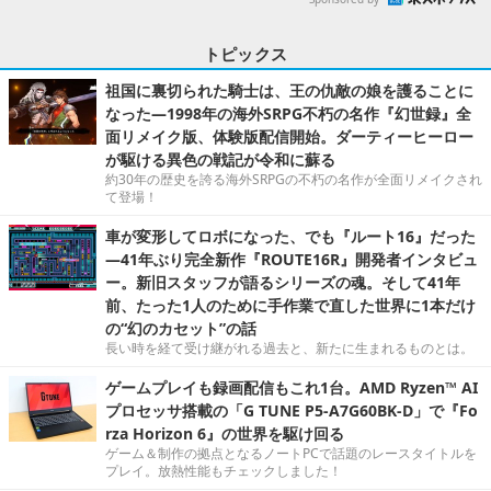
トピックス
祖国に裏切られた騎士は、王の仇敵の娘を護ることに
なった―1998年の海外SRPG不朽の名作『幻世録』全
面リメイク版、体験版配信開始。ダーティーヒーロー
が駆ける異色の戦記が令和に蘇る
約30年の歴史を誇る海外SRPGの不朽の名作が全面リメイクされ
て登場！
車が変形してロボになった、でも『ルート16』だった
―41年ぶり完全新作『ROUTE16R』開発者インタビュ
ー。新旧スタッフが語るシリーズの魂。そして41年
前、たった1人のために手作業で直した世界に1本だけ
の“幻のカセット”の話
長い時を経て受け継がれる過去と、新たに生まれるものとは。
ゲームプレイも録画配信もこれ1台。AMD Ryzen™ AI
プロセッサ搭載の「G TUNE P5-A7G60BK-D」で『Fo
rza Horizon 6』の世界を駆け回る
ゲーム＆制作の拠点となるノートPCで話題のレースタイトルを
プレイ。放熱性能もチェックしました！