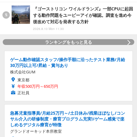
『ゴーストリコン ワイルドランズ』一部CPUに起因
する動作問題をユービーアイが確認。調査を進め今
後改めて対応を発表する方針
2026.8.10 Mon 11:30
ランキングをもっと見る
ゲーム動作確認スタッフ/操作手順に沿ったテスト業務/月給
30万円以上可/昇給・賞与あり
株式会社GUM
東京都
年収500万円～650万円
正社員
急募児童指導員/月給25万円～/土日休み/残業ほぼなし/コン
サル介入の研修制度・療育プログラム充実!/ゲーム感覚で楽
しめるデジタル療育が特徴
グランドオーキッド本所教室