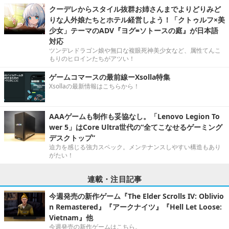
クーデレからスタイル抜群お姉さんまでよりどりみど
りな人外娘たちとホテル経営しよう！「クトゥルフ×美
少女」テーマのADV『ヨグ=ソトースの庭』が日本語
対応
ツンデレドラゴン娘や無口な複眼死神美少女など、属性てんこ
もりのヒロインたちがアツい！
ゲームコマースの最前線ーXsolla特集
Xsollaの最新情報はこちらから！
AAAゲームも制作も妥協なし。「Lenovo Legion To
wer 5」はCore Ultra世代の“全てこなせるゲーミング
デスクトップ”
迫力を感じる強力スペック。メンテナンスしやすい構造もあり
がたい！
連載・注目記事
今週発売の新作ゲーム『The Elder Scrolls IV: Oblivio
n Remastered』『アークナイツ』『Hell Let Loose:
Vietnam』他
今週発売の新作ゲームはこちら。