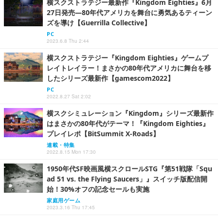
横スクストラテジー最新作『Kingdom Eighties』6月
27日発売―80年代アメリカを舞台に勇気あるティーン
ズを導け【Guerrilla Collective】
PC
2023.6.8 Thu 2:44
横スクストラテジー『Kingdom Eighties』ゲームプ
レイトレイラー！まさかの80年代アメリカに舞台を移
したシリーズ最新作【gamescom2022】
PC
2022.8.27 Sat 2:02
横スクシミュレーション『Kingdom』シリーズ最新作
はまさかの80年代がテーマ！『Kingdom Eighties』
プレイレポ【BitSummit X-Roads】
連載・特集
2022.8.15 Mon 17:30
1950年代SF映画風横スクロールSTG『第51戦隊「Squ
ad 51 vs. the Flying Saucers」』スイッチ版配信開
始！30%オフの記念セールも実施
家庭用ゲーム
2023.3.16 Thu 17:45