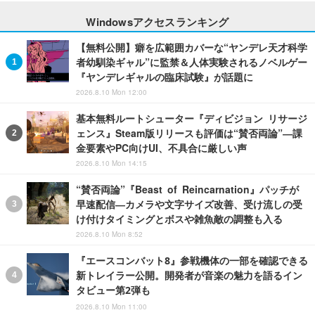
Windowsアクセスランキング
【無料公開】癖を広範囲カバーな“ヤンデレ天才科学
者幼馴染ギャル”に監禁＆人体実験されるノベルゲー
『ヤンデレギャルの臨床試験』が話題に
2026.8.10 Mon 12:00
基本無料ルートシューター『ディビジョン リサージ
ェンス』Steam版リリースも評価は“賛否両論”―課
金要素やPC向けUI、不具合に厳しい声
2026.8.10 Mon 14:15
“賛否両論”『Beast of Reincarnation』パッチが
早速配信―カメラや文字サイズ改善、受け流しの受
け付けタイミングとボスや雑魚敵の調整も入る
2026.8.10 Mon 8:52
『エースコンバット8』参戦機体の一部を確認できる
新トレイラー公開。開発者が音楽の魅力を語るイン
タビュー第2弾も
2026.8.10 Mon 11:00