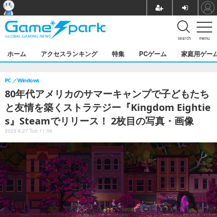
search
menu
ホーム
アクセスランキング
特集
PCゲーム
家庭用ゲー
PC
Windows
80年代アメリカのサマーキャンプで子どもたち
と友情を築くストラテジー『Kingdom Eightie
s』Steamでリリース！ 2枚目の写真・画像
2023.6.27 Tue 11:06