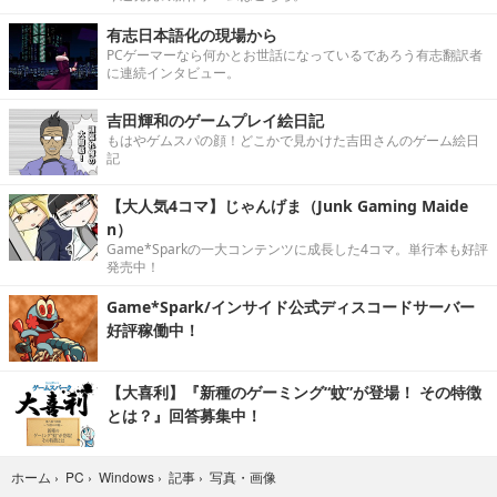
有志日本語化の現場から
PCゲーマーなら何かとお世話になっているであろう有志翻訳者
に連続インタビュー。
吉田輝和のゲームプレイ絵日記
もはやゲムスパの顔！どこかで見かけた吉田さんのゲーム絵日
記
【大人気4コマ】じゃんげま（Junk Gaming Maide
n）
Game*Sparkの一大コンテンツに成長した4コマ。単行本も好評
発売中！
Game*Spark/インサイド公式ディスコードサーバー
好評稼働中！
【大喜利】『新種のゲーミング“蚊”が登場！ その特徴
とは？』回答募集中！
写真・画像
ホーム
›
PC
›
Windows
›
記事
›