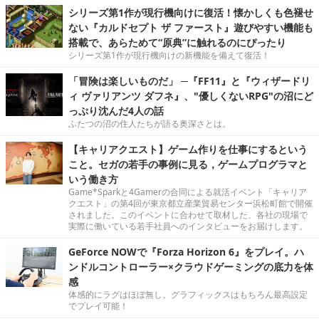
シリーズ第1作が現行機向けに復活！懐かしくも色褪せ
ない『カルドセプト ザ ファースト』遊びやすい機能も
搭載で、あらためて“原典”に触れるのにぴったり
シリーズ第1作が現行機向けの新機能を備えて復活！
「冒険は楽しいものだ」 ─『FF11』と『ウィザードリ
ィ ヴァリアンツ ダフネ』、"優しくないRPG"の沼にど
っぷり沈んだ4人の話
ふたつの沼の住人たちが語る奥深さとは。
【キャリアクエスト】ゲーム作りを仕事にするという
こと。セガの若手の事例に見る，ゲームプログラマと
いう働き方
Game*Sparkと4Gamerの合同による就活イベント「キャリア
クエスト」の第4回が東京都立産業貿易センター浜松町館で開催
されました。このイベントに合わせて取材した、各社の現場で
実際に働いている若手社員へのインタビューをお届けします。
GeForce NOWで『Forza Horizon 6』をプレイ。ハ
ンドルコントローラー×クラウドゲーミングの底力を体
感
体感的にラグはほぼ無し。グラフィックスはもちろん最高設定
でプレイ可能！