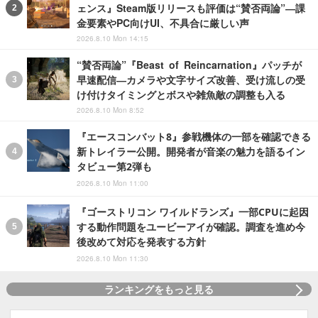
ェンス』Steam版リリースも評価は“賛否両論”―課
金要素やPC向けUI、不具合に厳しい声
2026.8.10 Mon 14:15
“賛否両論”『Beast of Reincarnation』パッチが
早速配信―カメラや文字サイズ改善、受け流しの受
け付けタイミングとボスや雑魚敵の調整も入る
2026.8.10 Mon 8:52
『エースコンバット8』参戦機体の一部を確認できる
新トレイラー公開。開発者が音楽の魅力を語るイン
タビュー第2弾も
2026.8.10 Mon 11:00
『ゴーストリコン ワイルドランズ』一部CPUに起因
する動作問題をユービーアイが確認。調査を進め今
後改めて対応を発表する方針
2026.8.10 Mon 11:30
ランキングをもっと見る