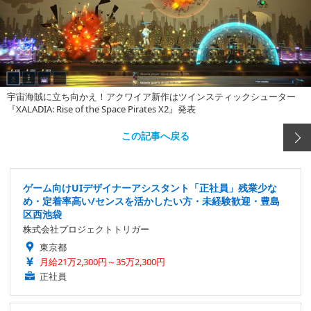
宇宙海賊に立ち向かえ！アクワイア新作はツインスティックシューター
『XALADIA: Rise of the Space Pirates X2』発表
この記事へ戻る
ゲーム向けUIデザイナーアシスタント「正社員」残業少な
め・定着率高い/センスを活かしたい方・未経験歓迎・豊島
区西池袋
株式会社プロジェクトトリガー
東京都
月給21万2,300円～35万2,300円
正社員