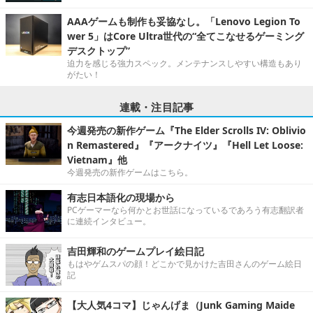
AAAゲームも制作も妥協なし。「Lenovo Legion To
wer 5」はCore Ultra世代の“全てこなせるゲーミング
デスクトップ”
迫力を感じる強力スペック。メンテナンスしやすい構造もあり
がたい！
連載・注目記事
今週発売の新作ゲーム『The Elder Scrolls IV: Oblivio
n Remastered』『アークナイツ』『Hell Let Loose:
Vietnam』他
今週発売の新作ゲームはこちら。
有志日本語化の現場から
PCゲーマーなら何かとお世話になっているであろう有志翻訳者
に連続インタビュー。
吉田輝和のゲームプレイ絵日記
もはやゲムスパの顔！どこかで見かけた吉田さんのゲーム絵日
記
【大人気4コマ】じゃんげま（Junk Gaming Maide