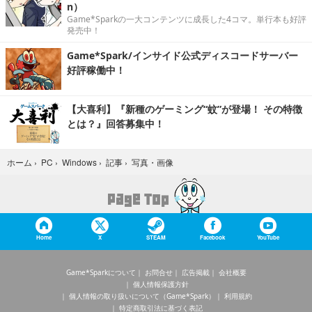
n）
Game*Sparkの一大コンテンツに成長した4コマ。単行本も好評
発売中！
Game*Spark/インサイド公式ディスコードサーバー
好評稼働中！
【大喜利】『新種のゲーミング“蚊”が登場！ その特徴
とは？』回答募集中！
写真・画像
ホーム
›
PC
›
Windows
›
記事
›
Home
X
STEAM
Facebook
YouTube
Game*Sparkについて
お問合せ
広告掲載
会社概要
個人情報保護方針
個人情報の取り扱いについて（Game*Spark）
利用規約
特定商取引法に基づく表記