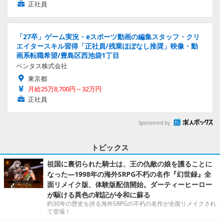
正社員
「27卒」ゲーム実況・eスポーツ動画の編集スタッフ・クリ
エイタースキル習得「正社員/残業ほぼなし推奨」映像・動
画系転職希望/豊島区西池袋1丁目
ベンタス株式会社
東京都
月給25万8,700円～32万円
正社員
Sponsored by
トピックス
祖国に裏切られた騎士は、王の仇敵の娘を護ることに
なった―1998年の海外SRPG不朽の名作『幻世録』全
面リメイク版、体験版配信開始。ダーティーヒーロー
が駆ける異色の戦記が令和に蘇る
約30年の歴史を誇る海外SRPGの不朽の名作が全面リメイクされ
て登場！