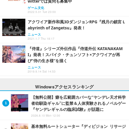
witterでは質問も募集中
ゲーム文化
2022.5.31 Tue 23:00
アクワイア新作和風3DダンジョンRPG『残月の鎖宮 L
abyrinth of Zangetsu』発表！
ニュース
2021.1.7 Thu 18:17
『侍道』シリーズ外伝作品『侍道外伝 KATANAKAM
I』発表！スパイク・チュンソフト×アクワイアが再
び“侍の生き様”を描く
ニュース
2019.9.14 Sat 14:53
Windowsアクセスランキング
【無料公開】癖を広範囲カバーな“ヤンデレ天才科学
者幼馴染ギャル”に監禁＆人体実験されるノベルゲー
『ヤンデレギャルの臨床試験』が話題に
2026.8.10 Mon 12:00
基本無料ルートシューター『ディビジョン リサージ