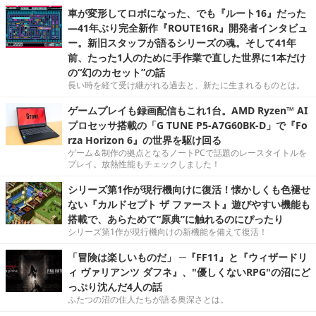
車が変形してロボになった、でも『ルート16』だった
―41年ぶり完全新作『ROUTE16R』開発者インタビュ
ー。新旧スタッフが語るシリーズの魂。そして41年
前、たった1人のために手作業で直した世界に1本だけ
の“幻のカセット”の話
長い時を経て受け継がれる過去と、新たに生まれるものとは。
ゲームプレイも録画配信もこれ1台。AMD Ryzen™ AI
プロセッサ搭載の「G TUNE P5-A7G60BK-D」で『Fo
rza Horizon 6』の世界を駆け回る
ゲーム＆制作の拠点となるノートPCで話題のレースタイトルを
プレイ。放熱性能もチェックしました！
シリーズ第1作が現行機向けに復活！懐かしくも色褪せ
ない『カルドセプト ザ ファースト』遊びやすい機能も
搭載で、あらためて“原典”に触れるのにぴったり
シリーズ第1作が現行機向けの新機能を備えて復活！
「冒険は楽しいものだ」 ─『FF11』と『ウィザードリ
ィ ヴァリアンツ ダフネ』、"優しくないRPG"の沼にど
っぷり沈んだ4人の話
ふたつの沼の住人たちが語る奥深さとは。