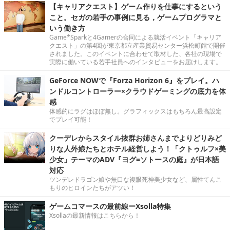
【キャリアクエスト】ゲーム作りを仕事にするという
こと。セガの若手の事例に見る，ゲームプログラマと
いう働き方
Game*Sparkと4Gamerの合同による就活イベント「キャリア
クエスト」の第4回が東京都立産業貿易センター浜松町館で開催
されました。このイベントに合わせて取材した、各社の現場で
実際に働いている若手社員へのインタビューをお届けします。
GeForce NOWで『Forza Horizon 6』をプレイ。ハ
ンドルコントローラー×クラウドゲーミングの底力を体
感
体感的にラグはほぼ無し。グラフィックスはもちろん最高設定
でプレイ可能！
クーデレからスタイル抜群お姉さんまでよりどりみど
りな人外娘たちとホテル経営しよう！「クトゥルフ×美
少女」テーマのADV『ヨグ=ソトースの庭』が日本語
対応
ツンデレドラゴン娘や無口な複眼死神美少女など、属性てんこ
もりのヒロインたちがアツい！
ゲームコマースの最前線ーXsolla特集
Xsollaの最新情報はこちらから！