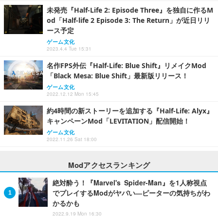
未発売『Half-Life 2: Episode Three』を独自に作るM
od「Half-life 2 Episode 3: The Return」が近日リリ
ース予定
ゲーム文化
2023.4.4 Tue 15:31
名作FPS外伝『Half-Life: Blue Shift』リメイクMod
「Black Mesa: Blue Shift」最新版リリース！
ゲーム文化
2022.12.12 Mon 15:45
約4時間の新ストーリーを追加する『Half-Life: Alyx』
キャンペーンMod「LEVITATION」配信開始！
ゲーム文化
2022.11.26 Sat 18:00
Modアクセスランキング
絶対酔う！『Marvel's Spider-Man』を1人称視点
でプレイするModがヤバい―ピーターの気持ちがわ
かるかも
2022.9.19 Mon 16:30