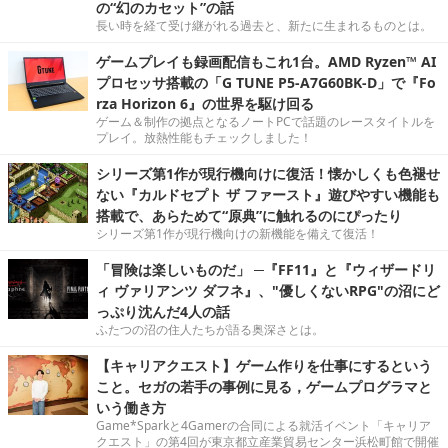
の“幻のカセット”の話
長い時を経て受け継がれる過去と、新たに生まれるものとは。
ゲームプレイも録画配信もこれ1台。AMD Ryzen™ AI
プロセッサ搭載の「G TUNE P5-A7G60BK-D」で『Fo
rza Horizon 6』の世界を駆け回る
ゲーム＆制作の拠点となるノートPCで話題のレースタイトルを
プレイ。放熱性能もチェックしました！
シリーズ第1作が現行機向けに復活！懐かしくも色褪せ
ない『カルドセプト ザ ファースト』遊びやすい機能も
搭載で、あらためて“原典”に触れるのにぴったり
シリーズ第1作が現行機向けの新機能を備えて復活！
「冒険は楽しいものだ」 ─『FF11』と『ウィザードリ
ィ ヴァリアンツ ダフネ』、"優しくないRPG"の沼にど
っぷり沈んだ4人の話
ふたつの沼の住人たちが語る奥深さとは。
【キャリアクエスト】ゲーム作りを仕事にするという
こと。セガの若手の事例に見る，ゲームプログラマと
いう働き方
Game*Sparkと4Gamerの合同による就活イベント「キャリア
クエスト」の第4回が東京都立産業貿易センター浜松町館で開催