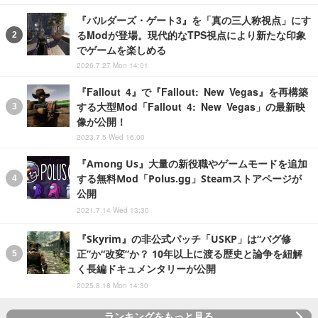
『バルダーズ・ゲート3』を「真の三人称視点」にす
るModが登場。現代的なTPS視点により新たな印象
でゲームを楽しめる
2026.7.27 Mon 14:01
『Fallout 4』で『Fallout: New Vegas』を再構築
する大型Mod「Fallout 4: New Vegas」の最新映
像が公開！
2023.7.5 Wed 16:00
『Among Us』大量の新役職やゲームモードを追加
する無料Mod「Polus.gg」Steamストアページが
公開
2021.7.14 Wed 13:30
『Skyrim』の非公式パッチ「USKP」は“バグ修
正”か“改変”か？ 10年以上に渡る歴史と論争を紐解
く長編ドキュメンタリーが公開
2025.8.18 Mon 14:30
ランキングをもっと見る