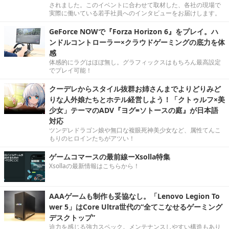
されました。このイベントに合わせて取材した、各社の現場で
実際に働いている若手社員へのインタビューをお届けします。
GeForce NOWで『Forza Horizon 6』をプレイ。ハ
ンドルコントローラー×クラウドゲーミングの底力を体
感
体感的にラグはほぼ無し。グラフィックスはもちろん最高設定
でプレイ可能！
クーデレからスタイル抜群お姉さんまでよりどりみど
りな人外娘たちとホテル経営しよう！「クトゥルフ×美
少女」テーマのADV『ヨグ=ソトースの庭』が日本語
対応
ツンデレドラゴン娘や無口な複眼死神美少女など、属性てんこ
もりのヒロインたちがアツい！
ゲームコマースの最前線ーXsolla特集
Xsollaの最新情報はこちらから！
AAAゲームも制作も妥協なし。「Lenovo Legion To
wer 5」はCore Ultra世代の“全てこなせるゲーミング
デスクトップ”
迫力を感じる強力スペック。メンテナンスしやすい構造もあり