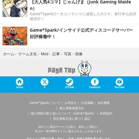
【大人気4コマ】じゃんげま（Junk Gaming Maide
n）
Game*Sparkの一大コンテンツに成長した4コマ。単行本も好評
発売中！
Game*Spark/インサイド公式ディスコードサーバー
好評稼働中！
写真・画像
ホーム
›
ゲーム文化
›
Mod
›
記事
›
Home
X
STEAM
Facebook
YouTube
Game*Sparkについて
お問合せ
広告掲載
会社概要
個人情報保護方針
個人情報の取り扱いについて（Game*Spark）
利用規約
特定商取引法に基づく表記
紹介した商品/サービスを購入、契約した場合に、
売上の一部が弊社サイトに還元されることがあります。
当サイトに掲載の記事・見出し・写真・画像の無断転載を禁じます。