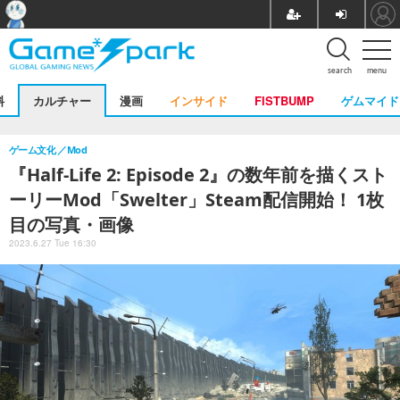
search
menu
料
カルチャー
漫画
インサイド
FISTBUMP
ゲムマイド
ゲーム文化
Mod
『Half-Life 2: Episode 2』の数年前を描くスト
ーリーMod「Swelter」Steam配信開始！ 1枚
目の写真・画像
2023.6.27 Tue 16:30