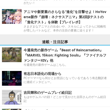
がたい！
アニマや新要素のさらなる“進化”を目撃せよ！HoYov
erse新作『崩壊：ネクサスアニマ』第2回βテストの
「進化テスト」を体験【プレイレポ】
さまざまなアニマとの出会いや、スキルによってさらに戦略性
が増したバトルなど、本作の注目の要素に迫ります！
連載・注目記事
今週発売の新作ゲーム『Beast of Reincarnation』
『MARVEL Tōkon: Fighting Souls』『ファイナルフ
ァンタジーXIV』他
今週発売の新作ゲームはこちら。
有志日本語化の現場から
PCゲーマーなら何かとお世話になっているであろう有志翻訳者
に連続インタビュー。
吉田輝和のゲームプレイ絵日記
もはやゲムスパの顔！どこかで見かけた吉田さんのゲーム絵日
記