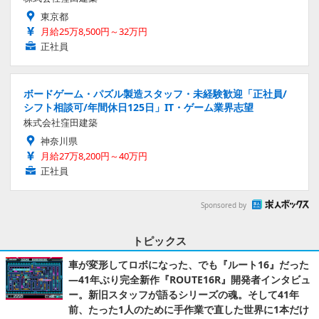
東京都
月給25万8,500円～32万円
正社員
ボードゲーム・パズル製造スタッフ・未経験歓迎「正社員/
シフト相談可/年間休日125日」IT・ゲーム業界志望
株式会社窪田建築
神奈川県
月給27万8,200円～40万円
正社員
Sponsored by
トピックス
車が変形してロボになった、でも『ルート16』だった
―41年ぶり完全新作『ROUTE16R』開発者インタビュ
ー。新旧スタッフが語るシリーズの魂。そして41年
前、たった1人のために手作業で直した世界に1本だけ