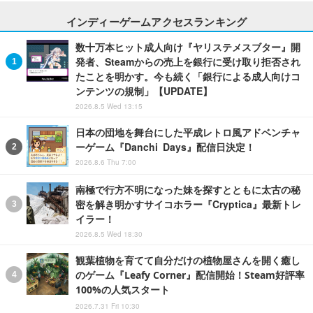
インディーゲームアクセスランキング
数十万本ヒット成人向け『ヤリステメスブター』開
発者、Steamからの売上を銀行に受け取り拒否され
たことを明かす。今も続く「銀行による成人向けコ
ンテンツの規制」【UPDATE】
2026.8.5 Wed 13:15
日本の団地を舞台にした平成レトロ風アドベンチャ
ーゲーム『Danchi Days』配信日決定！
2026.8.6 Thu 7:00
南極で行方不明になった妹を探すとともに太古の秘
密を解き明かすサイコホラー『Cryptica』最新トレ
イラー！
2026.8.5 Wed 18:30
観葉植物を育てて自分だけの植物屋さんを開く癒し
のゲーム『Leafy Corner』配信開始！Steam好評率
100%の人気スタート
2026.7.31 Fri 10:30