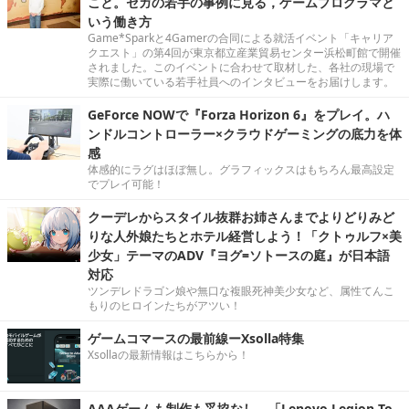
こと。セガの若手の事例に見る，ゲームプログラマと
いう働き方
Game*Sparkと4Gamerの合同による就活イベント「キャリア
クエスト」の第4回が東京都立産業貿易センター浜松町館で開催
されました。このイベントに合わせて取材した、各社の現場で
実際に働いている若手社員へのインタビューをお届けします。
GeForce NOWで『Forza Horizon 6』をプレイ。ハ
ンドルコントローラー×クラウドゲーミングの底力を体
感
体感的にラグはほぼ無し。グラフィックスはもちろん最高設定
でプレイ可能！
クーデレからスタイル抜群お姉さんまでよりどりみど
りな人外娘たちとホテル経営しよう！「クトゥルフ×美
少女」テーマのADV『ヨグ=ソトースの庭』が日本語
対応
ツンデレドラゴン娘や無口な複眼死神美少女など、属性てんこ
もりのヒロインたちがアツい！
ゲームコマースの最前線ーXsolla特集
Xsollaの最新情報はこちらから！
AAAゲームも制作も妥協なし。「Lenovo Legion To