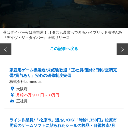
昼はダイバー夜は寿司屋！ オタ芸も農業もできるハイブリッド海洋ADV
『デイヴ・ザ・ダイバー』正式リリース
この記事へ戻る
家庭用ゲーム機製造/未経験歓迎「正社員/週休2日制/空調完
備/賞与あり」安心の研修制度完備
株式会社Luminous
大阪府
月給26万5,000円～30万円
正社員
ライン作業員/「松原市」週払いOK/「時給1,350円」松原市
周辺のゲームソフトに貼られたシールの検品・目視検査/月