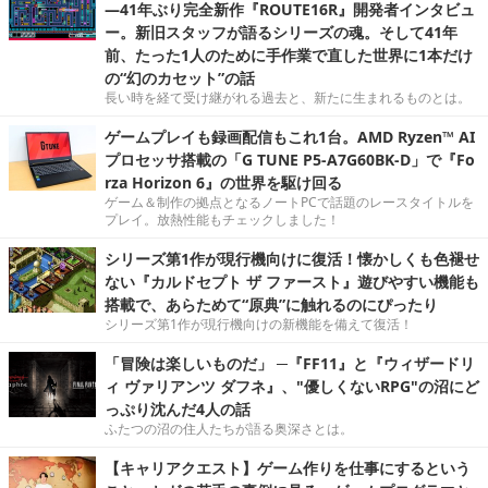
―41年ぶり完全新作『ROUTE16R』開発者インタビュ
ー。新旧スタッフが語るシリーズの魂。そして41年
前、たった1人のために手作業で直した世界に1本だけ
の“幻のカセット”の話
長い時を経て受け継がれる過去と、新たに生まれるものとは。
ゲームプレイも録画配信もこれ1台。AMD Ryzen™ AI
プロセッサ搭載の「G TUNE P5-A7G60BK-D」で『Fo
rza Horizon 6』の世界を駆け回る
ゲーム＆制作の拠点となるノートPCで話題のレースタイトルを
プレイ。放熱性能もチェックしました！
シリーズ第1作が現行機向けに復活！懐かしくも色褪せ
ない『カルドセプト ザ ファースト』遊びやすい機能も
搭載で、あらためて“原典”に触れるのにぴったり
シリーズ第1作が現行機向けの新機能を備えて復活！
「冒険は楽しいものだ」 ─『FF11』と『ウィザードリ
ィ ヴァリアンツ ダフネ』、"優しくないRPG"の沼にど
っぷり沈んだ4人の話
ふたつの沼の住人たちが語る奥深さとは。
【キャリアクエスト】ゲーム作りを仕事にするという