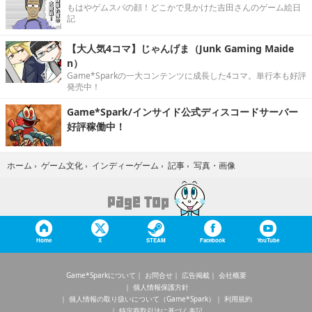
もはやゲムスパの顔！どこかで見かけた吉田さんのゲーム絵日
記
【大人気4コマ】じゃんげま（Junk Gaming Maide
n）
Game*Sparkの一大コンテンツに成長した4コマ。単行本も好評
発売中！
Game*Spark/インサイド公式ディスコードサーバー
好評稼働中！
写真・画像
ホーム
›
ゲーム文化
›
インディーゲーム
›
記事
›
Home
X
STEAM
Facebook
YouTube
Game*Sparkについて
お問合せ
広告掲載
会社概要
個人情報保護方針
個人情報の取り扱いについて（Game*Spark）
利用規約
特定商取引法に基づく表記