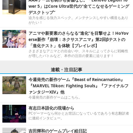
wer 5」はCore Ultra世代の“全てこなせるゲーミング
デスクトップ”
迫力を感じる強力スペック。メンテナンスしやすい構造もあり
がたい！
アニマや新要素のさらなる“進化”を目撃せよ！HoYov
erse新作『崩壊：ネクサスアニマ』第2回βテストの
「進化テスト」を体験【プレイレポ】
さまざまなアニマとの出会いや、スキルによってさらに戦略性
が増したバトルなど、本作の注目の要素に迫ります！
連載・注目記事
今週発売の新作ゲーム『Beast of Reincarnation』
『MARVEL Tōkon: Fighting Souls』『ファイナルフ
ァンタジーXIV』他
今週発売の新作ゲームはこちら。
有志日本語化の現場から
PCゲーマーなら何かとお世話になっているであろう有志翻訳者
に連続インタビュー。
吉田輝和のゲームプレイ絵日記