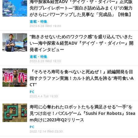
海中探索&経営ADV『デイヴ・ザ・ダイバー』正式版
先行プレイレポート―“面白さ詰め込みまくり”の魅力
がさらにパワーアップした見事な「完成品」【特集】
連載・特集
2023.6.28 Wed 19:00
“飽きさせないためのワクワク感”を盛り込んでいきた
い―海中探索＆経営ADV『デイヴ・ザ・ダイバー』開
発者インタビュー
連載・特集
2023.6.28 Wed 18:00
『そろそろ寿司を食べないと死ぬぜ！』続編開発を目
指すクラファン実施！カルト的人気を誇る“寿司食いA
CT”
PC
2023.4.4 Tue 19:30
寿司に心奪われたロボットたちを満足させる“一手”を
見つけ出せ！パズルゲーム『Sushi For Robots』Stea
m向けに2023年Q2リリース
PC
2022.12.14 Wed 23:30