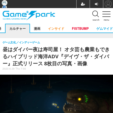
search
menu
料
カルチャー
漫画
インサイド
FISTBUMP
ゲムマイド
ゲーム文化
インディーゲーム
昼はダイバー夜は寿司屋！ オタ芸も農業もでき
るハイブリッド海洋ADV『デイヴ・ザ・ダイバ
ー』正式リリース 8枚目の写真・画像
2023.6.29 Thu 7:00