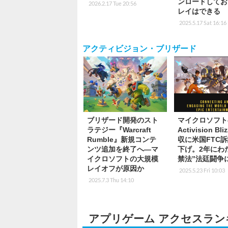
ンロードしてお
2026.2.17 Tue 20:56
レイはできる
2025.5.17 Sat 16:16
アクティビジョン・ブリザード
ブリザード開発のスト
マイクロソフト
ラテジー『Warcraft
Activision Bli
Rumble』新規コンテ
収に米国FTC
ンツ追加を終了へ―マ
下げ。2年にわ
イクロソフトの大規模
禁法”法廷闘争
レイオフが原因か
2025.5.23 Fri 10:03
2025.7.3 Thu 14:10
アプリゲーム アクセスラン