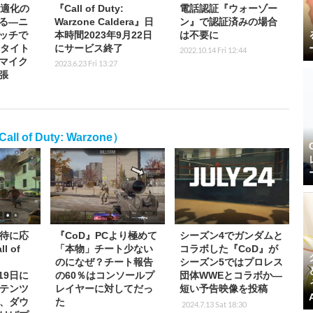
最適化の
『Call of Duty:
電話認証『ウォーゾー
る―ニ
Warzone Caldera』日
ン』で認証済みの場合
ッチで
本時間2023年9月22日
は不要に
Aタイト
にサービス終了
2022.10.14 Fri 12:44
マイク
2023.6.23 Fri 13:27
張
of Duty: Warzone）
待に応
『CoD』PCより極めて
シーズン4でガンダムと
 of
「本物」チート少ない
コラボした『CoD』が
e
のになぜ？チート報告
シーズン5ではプロレス
月19日に
の60％はコンソールプ
団体WWEとコラボか―
テンツ
レイヤーに対してだっ
短い予告映像を投稿
、ダウ
た
2024.7.13 Sat 18:30