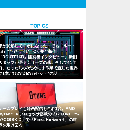
TOPICS
車が変形してロボになった、でも『ルート
16』だった―41年ぶり完全新作
『ROUTE16R』開発者インタビュー。新旧
スタッフが語るシリーズの魂。そして41年
前、たった1人のために手作業で直した世界
に1本だけの“幻のカセット”の話
ゲームプレイも録画配信もこれ1台。AMD
Ryzen™ AIプロセッサ搭載の「G TUNE P5-
A7G60BK-D」で『Forza Horizon 6』の世
界を駆け回る