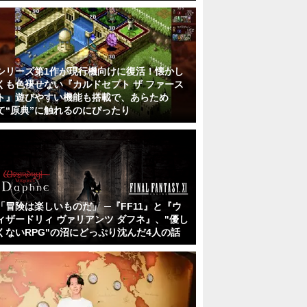
シリーズ第1作が現行機向けに復活！懐かし
くも色褪せない『カルドセプト ザ ファース
ト』遊びやすい機能も搭載で、あらため
て“原典”に触れるのにぴったり
「冒険は楽しいものだ」 ─『FF11』と『ウ
ィザードリィ ヴァリアンツ ダフネ』、"優し
くないRPG"の沼にどっぷり沈んだ4人の話