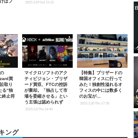
けばプ
2025.3.29 Sat 15:25
の
マイクロソフトのアク
【特集】ブリザードの
zzard買
ティビジョン・ブリザ
韓国オフィスに行って
訴訟取り
ード買収、FTCの控訴
みた！独創性溢れるオ
たる“独
が棄却。「独占して市
フィスの中には数多く
に終止符
場を委縮させる」とい
のお宝が…
う主張は認められず
2025.3.20 Thu 17:30
2025.5.8 Thu 14:40
キング