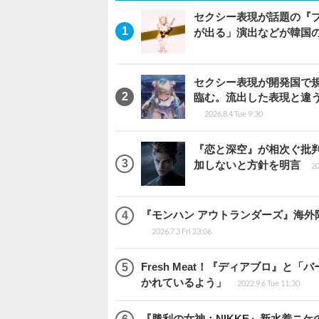
セクシー表現が話題の『
が出る」演出などが韓国
セクシー表現が開発国で
臨む。流出した表現と違
2026.8.4 Tue 9:30
『恋と深空』が相次ぐ批
加しないと方針を明言
20
『モンハン アウトランダーズ』海外限定
2026.7.3 Fri 23:06
Fresh Meat！『ディアブロ』
かれているよう」
2022.9.6 Tue 11:30
『勝利の女神：NIKKE』新水着ニ