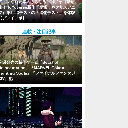
アニマや新要素のさらなる“進化”を目撃せ
よ！HoYoverse新作『崩壊：ネクサスアニ
マ』第2回βテストの「進化テスト」を体験
【プレイレポ】
連載・注目記事
今週発売の新作ゲーム『Beast of
Reincarnation』『MARVEL Tōkon:
Fighting Souls』『ファイナルファンタジー
XIV』他