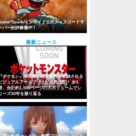
Game*Spark/インサイド公式ディスコードサ
ーバー好評稼働中！
最新ニュース
『ポケモン』未公開の設定資料も収録される
ビジュアルアートブックが発売決定！ 全3
冊、合計約1,500ページの大ボリュームでシ
リーズ30年を振り返る