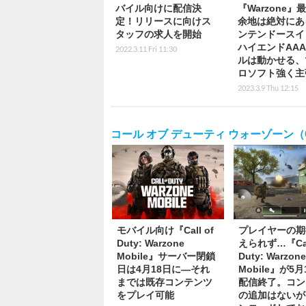
バイル向けに配信決
『Warzone』
定！リリースに向けス
余地は絶対にあ
タッフの求人を開始
ンテンドースイ
ハイエンドAA
2022.3.11 Fri 11:30
ルは動かせる、
ロソフト強く主
2023.3.9 Thu 12:15
コール オブ デューティ ウォーゾーン（Call 
モバイル向け『Call of
プレイヤーの期
Duty: Warzone
えられず…『Call
Mobile』サーバー閉鎖
Duty: Warzon
日は4月18日に―それ
Mobile』が5
までは既存コンテンツ
配信終了。コン
をプレイ可能
の追加はないが