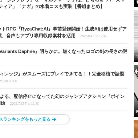
」「ティア」「ナガ」の水着コスも実装【番組まとめ】
RPG『RyzaChat:AI』事前登録開始！生成AIは使用せずア
成、音声もアプリ専用収録素材を活用
2026.8.4 Tue 17:45
y Variants Daphne』明らかに。短くなったロゴの剣の長さの謎
ド ヴィレッジ』がスムーズにプレイできてる！！完全移植で話題
9 Sun 20:00
発者による、配信停止になってた幻のジャンプアクション『ポイン
開始
2026.7.23 Thu 11:30
スランキングをもっと見る