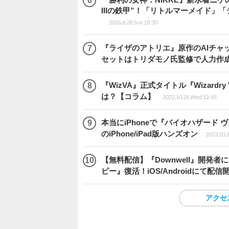
IIIの鉄甲”！「リトルマーメイド
2026.6.28 Sun 18:30
『ライザのアトリエ』原作のAIチャット
セットはトリダモノ氏監修で人力作
『WizVA』正式タイトル『Wizardr
は？【コラム】
2022.10.26 Wed 12:45
本当にiPhoneで『バイオハザー
のiPhone/iPad版ハンズオン
2023.10.2
【無料配信】『Downwell』開
ピー』復活！iOS/Androidにて配信
アクセ