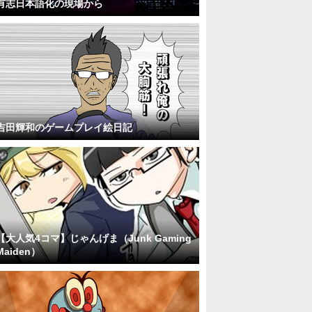
有志日本語化の現場から
吉田輝和のゲームプレイ絵日記
【大人気4コマ】じゃんげま（Junk Gaming
Maiden）