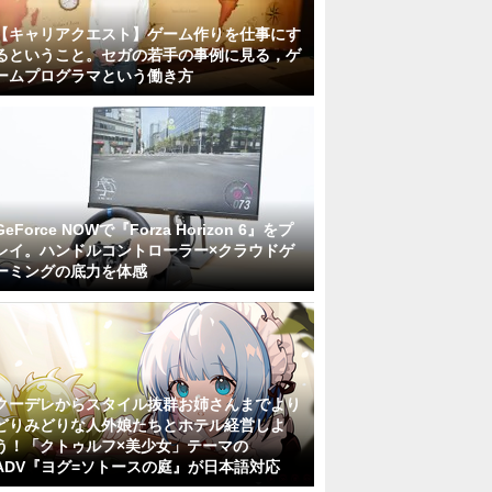
【キャリアクエスト】ゲーム作りを仕事にす
るということ。セガの若手の事例に見る，ゲ
ームプログラマという働き方
GeForce NOWで『Forza Horizon 6』をプ
レイ。ハンドルコントローラー×クラウドゲ
ーミングの底力を体感
クーデレからスタイル抜群お姉さんまでより
どりみどりな人外娘たちとホテル経営しよ
う！「クトゥルフ×美少女」テーマの
ADV『ヨグ=ソトースの庭』が日本語対応