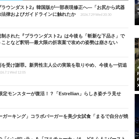
ブラウンダスト2』韓国版が一部表現修正へ―「お尻から武器
の法律およびガイドラインに触れたか
2026.7.29 Wed 20:30
規制された『ブラウンダスト2』は今後も「斬新な下品さ」で
うことなど釈明―最大限の折衷案で攻めの姿勢は崩さない
判を受け謝罪。新男性主人公の実装を取りやめ、今後も一切追
26.7.1 Wed 12:05
モンスターが復活！？「Estrellian」らしき姿チラ見せ
と「バーガーキング」コラボバーガーを美少女試食「まるで自分が焼
ケの「シンデレラ」＆「マルチャーナ」は、どちらも“バースト