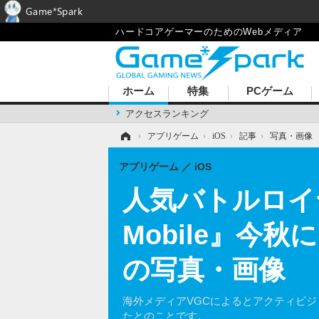
Game*Spark
ハードコアゲーマーのためのWebメディア
ホーム
特集
PCゲーム
アクセスランキング
ホーム
›
アプリゲーム
›
iOS
›
記事
›
写真・画像
アプリゲーム
iOS
人気バトルロイヤ
Mobile』今
の写真・画像
海外メディアVGCによるとアクティビ
たとのことです。