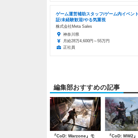
ゲーム運営補助スタッフ/ゲーム内イベン
証/未経験歓迎/やる気重視
株式会社Meta Sales
神奈川県
月給28万4,600円～55万円
正社員
編集部おすすめの記事
『CoD: Warzone』モ
『CoD: MW2』