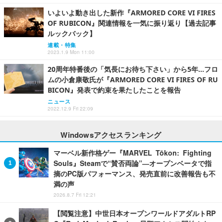
いよいよ動き出した新作『ARMORED CORE VI FIRES
OF RUBICON』関連情報を一気に振り返り【過去記事
ルックバック】
連載・特集
2023.1.9 Mon 11:00
20周年特番後の「気長にお待ち下さい」から5年…フロ
ムの小倉康敬氏が『ARMORED CORE VI FIRES OF RU
BICON』発表で約束を果たしたことを報告
ニュース
2022.12.9 Fri 22:09
Windowsアクセスランキング
マーベル新作格ゲー『MARVEL Tōkon: Fighting
Souls』Steamで“賛否両論”―オープンベータで指
摘のPC版パフォーマンス、発売直前に改善報告も不
満の声
2026.8.7 Fri 12:21
【閲覧注意】中世日本オープンワールドアダルトRP