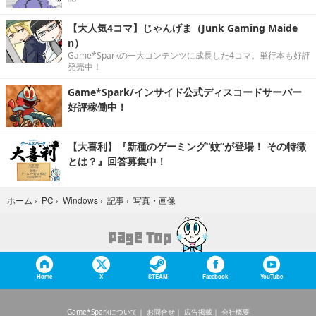
【大人気4コマ】じゃんげま（Junk Gaming Maide
n）
Game*Sparkの一大コンテンツに成長した4コマ。単行本も好評
発売中！
Game*Spark/インサイド公式ディスコードサーバー
好評稼働中！
【大喜利】『新種のゲーミング“蚊”が登場！ その特徴
とは？』回答募集中！
写真・画像
ホーム
›
PC
›
Windows
›
記事
›
Home
X
STEAM
Facebook
YouTube
Game*Sparkについて
お問合せ
広告掲載
会社概要