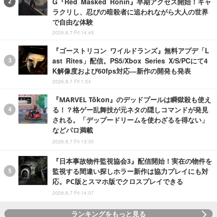
G『Red Masked Ronin』早期アクセス開始！キャ
ラクリし、忍びの暗殺者に追われながら大人の世界
で自由な体験
2026.8.7 Fri 14:45
『ゴーストリコン ワイルドランズ』無料アプデ「L
ast Rites」配信。PS5/Xbox Series X/S/PCにて4
K解像度および60fps対応―新作の開発も発表
2026.8.7 Fri 1:54
『MARVEL Tōkon』のデッドプールは瞬獄殺も使え
る！？格ゲー乱舞技が元ネタの隠しコマンドが発見
される。「デップードリームを使わざるを得ない」
などパロ満載
2026.8.7 Fri 13:30
『日本事故物件監視協会3』配信開始！実在の物件を
監視する間違い探しホラー新作は協力プレイにも対
応。PC版とスマホ版でクロスプレイできる
2026.8.7 Fri 14:07
ランキングをもっと見る