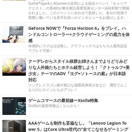
Game*Sparkと4Gamerの合同による就活イベント「キャリア
クエスト」の第4回が東京都立産業貿易センター浜松町館で開催
されました。このイベントに合わせて取材した、各社の現場で
実際に働いている若手社員へのインタビューをお届けします。
GeForce NOWで『Forza Horizon 6』をプレイ。ハ
ンドルコントローラー×クラウドゲーミングの底力を体
感
体感的にラグはほぼ無し。グラフィックスはもちろん最高設定
でプレイ可能！
クーデレからスタイル抜群お姉さんまでよりどりみど
りな人外娘たちとホテル経営しよう！「クトゥルフ×美
少女」テーマのADV『ヨグ=ソトースの庭』が日本語
対応
ツンデレドラゴン娘や無口な複眼死神美少女など、属性てんこ
もりのヒロインたちがアツい！
ゲームコマースの最前線ーXsolla特集
Xsollaの最新情報はこちらから！
AAAゲームも制作も妥協なし。「Lenovo Legion To
wer 5」はCore Ultra世代の“全てこなせるゲーミング