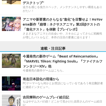
デスクトップ”
迫力を感じる強力スペック。メンテナンスしやすい構造もあり
がたい！
アニマや新要素のさらなる“進化”を目撃せよ！HoYov
erse新作『崩壊：ネクサスアニマ』第2回βテストの
「進化テスト」を体験【プレイレポ】
さまざまなアニマとの出会いや、スキルによってさらに戦略性
が増したバトルなど、本作の注目の要素に迫ります！
連載・注目記事
今週発売の新作ゲーム『Beast of Reincarnation』
『MARVEL Tōkon: Fighting Souls』『ファイナルフ
ァンタジーXIV』他
今週発売の新作ゲームはこちら。
有志日本語化の現場から
PCゲーマーなら何かとお世話になっているであろう有志翻訳者
に連続インタビュー。
吉田輝和のゲームプレイ絵日記
もはやゲムスパの顔！どこかで見かけた吉田さんのゲーム絵日
記