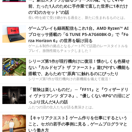
前、たった1人のために手作業で直した世界に1本だけ
の“幻のカセット”の話
長い時を経て受け継がれる過去と、新たに生まれるものとは。
ゲームプレイも録画配信もこれ1台。AMD Ryzen™ AI
プロセッサ搭載の「G TUNE P5-A7G60BK-D」で『Fo
rza Horizon 6』の世界を駆け回る
ゲーム＆制作の拠点となるノートPCで話題のレースタイトルを
プレイ。放熱性能もチェックしました！
シリーズ第1作が現行機向けに復活！懐かしくも色褪せ
ない『カルドセプト ザ ファースト』遊びやすい機能も
搭載で、あらためて“原典”に触れるのにぴったり
シリーズ第1作が現行機向けの新機能を備えて復活！
「冒険は楽しいものだ」 ─『FF11』と『ウィザードリ
ィ ヴァリアンツ ダフネ』、"優しくないRPG"の沼にど
っぷり沈んだ4人の話
ふたつの沼の住人たちが語る奥深さとは。
【キャリアクエスト】ゲーム作りを仕事にするという
こと。セガの若手の事例に見る，ゲームプログラマと
いう働き方