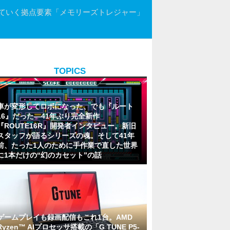
ていく拠点要素「メモリーズトレジャー」
TOPICS
車が変形してロボになった、でも『ルート
16』だった―41年ぶり完全新作
『ROUTE16R』開発者インタビュー。新旧
スタッフが語るシリーズの魂。そして41年
前、たった1人のために手作業で直した世界
に1本だけの“幻のカセット”の話
ゲームプレイも録画配信もこれ1台。AMD
Ryzen™ AIプロセッサ搭載の「G TUNE P5-