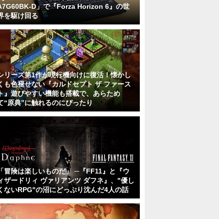
A7G60BK-D」で『Forza Horizon 6』の世
界を駆け回る
シリーズ第1作が現行機向けに復活！懐かし
くも色褪せない『カルドセプト ザ ファース
ト』遊びやすい機能も搭載で、あらため
て“原典”に触れるのにぴったり
「冒険は楽しいものだ」 ─『FF11』と『ウ
ィザードリィ ヴァリアンツ ダフネ』、"優し
くないRPG"の沼にどっぷり沈んだ4人の話