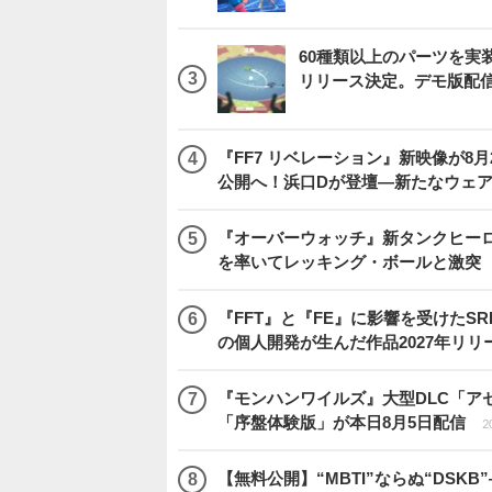
60種類以上のパーツを実装
リリース決定。デモ版配
『FF7 リベレーション』新映像が8月26日午
公開へ！浜口Dが登壇―新たなウェ
『オーバーウォッチ』新タンクヒーロー
を率いてレッキング・ボールと激突
『FFT』と『FE』に影響を受けたSR
の個人開発が生んだ作品2027年リリ
『モンハンワイルズ』大型DLC「ア
「序盤体験版」が本日8月5日配信
2
【無料公開】“MBTI”ならぬ“DS