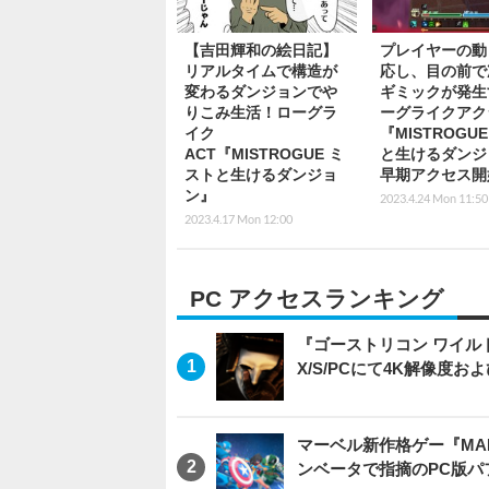
【吉田輝和の絵日記】
プレイヤーの動
リアルタイムで構造が
応し、目の前で
変わるダンジョンでや
ギミックが発生
りこみ生活！ローグラ
ーグライクアク
イク
『MISTROGU
ACT『MISTROGUE ミ
と生けるダンジ
ストと生けるダンジョ
早期アクセス開
ン』
2023.4.24 Mon 11:50
2023.4.17 Mon 12:00
PC アクセスランキング
『ゴーストリコン ワイルドラン
X/S/PCにて4K解像度お
マーベル新作格ゲー『MARVEL
ンベータで指摘のPC版