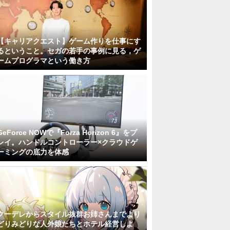
【キャリアクエスト】ゲーム作りを仕事にす
るということ。セガの若手の事例に見る，ゲ
ームプログラマという働き方
GeForce NOWで『Forza Horizon 6』をプ
レイ。ハンドルコントローラー×クラウドゲ
ーミングの底力を体感
クーデレからスタイル抜群お姉さんまでより
どりみどりな人外娘たちとホテル経営しよ