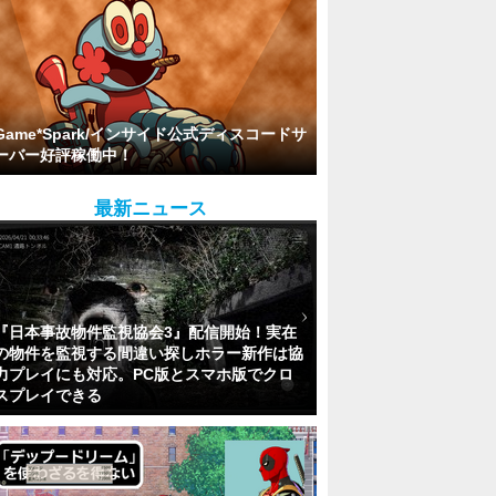
Game*Spark/インサイド公式ディスコードサ
ーバー好評稼働中！
最新ニュース
『日本事故物件監視協会3』配信開始！実在
の物件を監視する間違い探しホラー新作は協
力プレイにも対応。PC版とスマホ版でクロ
スプレイできる