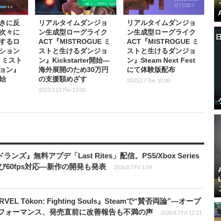
きに反
リアルタイムダンジョ
リアルタイムダンジョ
次々に
ン生成型ローグライク
ン生成型ローグライク
するロ
ACT『MISTROGUE ミ
ACT『MISTROGUE ミ
ション
ストと生けるダンジョ
ストと生けるダンジョ
E ミスト
ン』Kickstarter開始―
ン』Steam Next Fest
ョン』
海外展開のため30万円
にて体験版配布
始
の支援額めざす
2023.2.7 Tue 10:00
2023.3.23 Thu 13:00
ズ』無料アプデ「Last Rites」配信。PS5/Xbox Series
よび60fps対応―新作の開発も発表
2026.8.7 Fri 1:54
 Tōkon: Fighting Souls』Steamで“賛否両論”―オープ
パフォーマンス、発売直前に改善報告も不満の声
2026.8.7 Fri 12:21