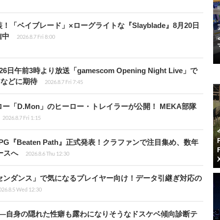
！「ベイブレード」×ローグライトな『Slayblade』8月20日
信中
2026.8.7 Fri 8:00
前3時より放送「gamescom Opening Night Live」で
アなどに期待
2026.8.7 Fri 7:45
「D.Mon」のヒーロー・トレイラーが公開！ MEKA部隊
2026.8.7 Fri 1:15
PG『Beaten Path』正式発表！クラファンで注目集め、数年
ースへ
2026.8.6 Thu 12:30
センダンス」で気になるプレイヤー向け！データ引継ぎ対応の
026.8.5 Wed 12:30
KB”―自身の隠れた性癖も露わになりそうなドスケベ傾向診断テ