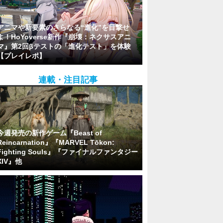
アニマや新要素のさらなる“進化”を目撃せ
よ！HoYoverse新作『崩壊：ネクサスアニ
マ』第2回βテストの「進化テスト」を体験
【プレイレポ】
連載・注目記事
今週発売の新作ゲーム『Beast of
Reincarnation』『MARVEL Tōkon:
Fighting Souls』『ファイナルファンタジー
XIV』他