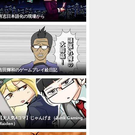
有志日本語化の現場から
吉田輝和のゲームプレイ絵日記
【大人気4コマ】じゃんげま（Junk Gaming
Maiden）