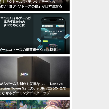
う！「クトゥルフ×美少女」テーマの
ADV『ヨグ=ソトースの庭』が日本語対応
ゲームコマースの最前線ーXsolla特集
AAAゲームも制作も妥協なし。「Lenovo
Legion Tower 5」はCore Ultra世代の“全て
こなせるゲーミングデスクトップ”