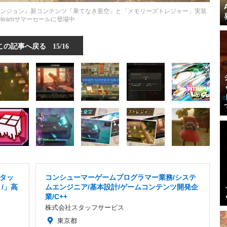
けるダンジョン』新コンテンツ「果てなき亜空」と「メモリーズトレジャー」実装
Steamサマーセールに登場中
この記事へ戻る
15/16
タッ
コンシューマーゲームプログラマー業務/システ
/」高
ムエンジニア/基本設計/ゲームコンテンツ開発企
業/C++
株式会社スタッフサービス
東京都