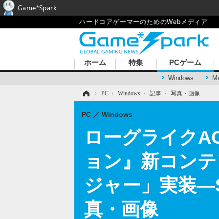
Game*Spark
ハードコアゲーマーのためのWebメディア
ホーム
特集
PCゲーム
Windows
M
ホーム
›
PC
›
Windows
›
記事
›
写真・画像
PC
Windows
ローグライクAC
ョン』新コンテ
ジャー」実装―S
真・画像