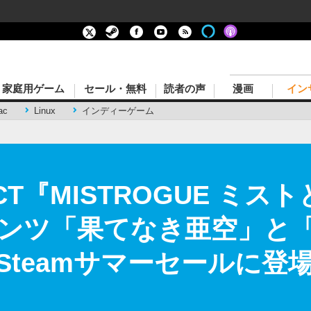
家庭用ゲーム
セール・無料
読者の声
漫画
イン
ac
Linux
インディーゲーム
T『MISTROGUE ミス
ンツ「果てなき亜空」と
teamサマーセールに登場