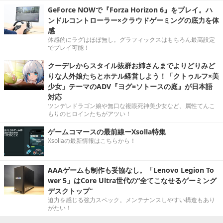
GeForce NOWで『Forza Horizon 6』をプレイ。ハ
ンドルコントローラー×クラウドゲーミングの底力を体
感
体感的にラグはほぼ無し。グラフィックスはもちろん最高設定
でプレイ可能！
クーデレからスタイル抜群お姉さんまでよりどりみど
りな人外娘たちとホテル経営しよう！「クトゥルフ×美
少女」テーマのADV『ヨグ=ソトースの庭』が日本語
対応
ツンデレドラゴン娘や無口な複眼死神美少女など、属性てんこ
もりのヒロインたちがアツい！
ゲームコマースの最前線ーXsolla特集
Xsollaの最新情報はこちらから！
AAAゲームも制作も妥協なし。「Lenovo Legion To
wer 5」はCore Ultra世代の“全てこなせるゲーミング
デスクトップ”
迫力を感じる強力スペック。メンテナンスしやすい構造もあり
がたい！