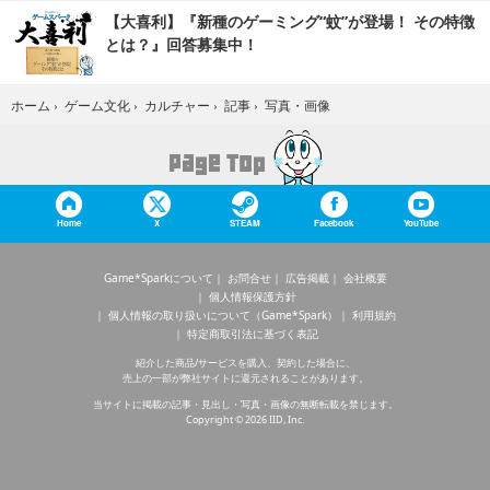
【大喜利】『新種のゲーミング“蚊”が登場！ その特徴
とは？』回答募集中！
写真・画像
ホーム
›
ゲーム文化
›
カルチャー
›
記事
›
Home
X
STEAM
Facebook
YouTube
Game*Sparkについて
お問合せ
広告掲載
会社概要
個人情報保護方針
個人情報の取り扱いについて（Game*Spark）
利用規約
特定商取引法に基づく表記
紹介した商品/サービスを購入、契約した場合に、
売上の一部が弊社サイトに還元されることがあります。
当サイトに掲載の記事・見出し・写真・画像の無断転載を禁じます。
Copyright © 2026 IID, Inc.