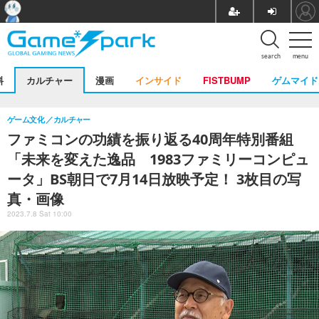
search
menu
料
カルチャー
漫画
インサイド
FISTBUMP
ゲムマイド
ゲーム文化
カルチャー
ファミコンの功績を振り返る40周年特別番組
「未来を変えた逸品 1983ファミリーコンピュ
ータ」BS朝日で7月14日放映予定！ 3枚目の写
真・画像
2023.7.8 Sat 10:00