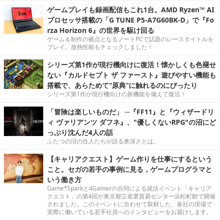
ゲームプレイも録画配信もこれ1台。AMD Ryzen™ AI
プロセッサ搭載の「G TUNE P5-A7G60BK-D」で『Fo
rza Horizon 6』の世界を駆け回る
ゲーム＆制作の拠点となるノートPCで話題のレースタイトルを
プレイ。放熱性能もチェックしました！
シリーズ第1作が現行機向けに復活！懐かしくも色褪せ
ない『カルドセプト ザ ファースト』遊びやすい機能も
搭載で、あらためて“原典”に触れるのにぴったり
シリーズ第1作が現行機向けの新機能を備えて復活！
「冒険は楽しいものだ」 ─『FF11』と『ウィザードリ
ィ ヴァリアンツ ダフネ』、"優しくないRPG"の沼にど
っぷり沈んだ4人の話
ふたつの沼の住人たちが語る奥深さとは。
【キャリアクエスト】ゲーム作りを仕事にするという
こと。セガの若手の事例に見る，ゲームプログラマと
いう働き方
Game*Sparkと4Gamerの合同による就活イベント「キャリア
クエスト」の第4回が東京都立産業貿易センター浜松町館で開催
されました。このイベントに合わせて取材した、各社の現場で
実際に働いている若手社員へのインタビューをお届けします。