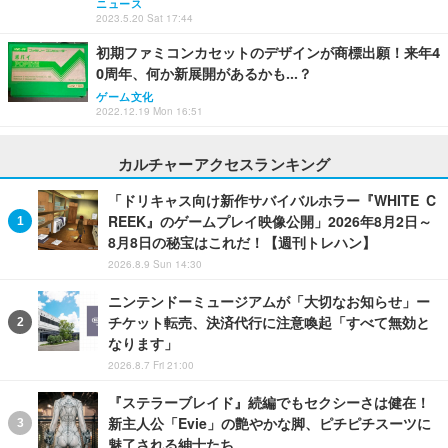
ニュース
2023.5.20 Sat 17:44
初期ファミコンカセットのデザインが商標出願！来年4
0周年、何か新展開があるかも…？
ゲーム文化
2022.12.19 Mon 16:51
カルチャーアクセスランキング
「ドリキャス向け新作サバイバルホラー『WHITE C
REEK』のゲームプレイ映像公開」2026年8月2日～
8月8日の秘宝はこれだ！【週刊トレハン】
2026.8.9 Sun 14:30
ニンテンドーミュージアムが「大切なお知らせ」ー
チケット転売、決済代行に注意喚起「すべて無効と
なります」
2026.8.7 Fri 21:00
『ステラーブレイド』続編でもセクシーさは健在！
新主人公「Evie」の艶やかな脚、ピチピチスーツに
魅了される紳士たち