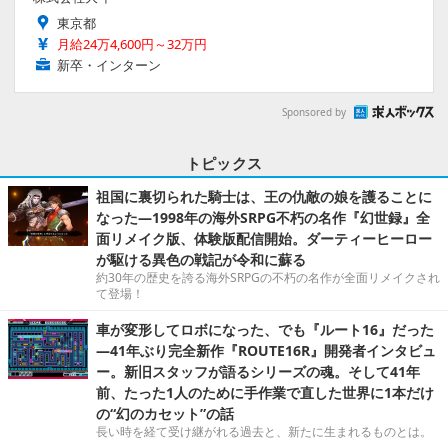
東京都
月給24万4,600円～32万円
新卒・インターン
Sponsored by
トピックス
祖国に裏切られた騎士は、王の仇敵の娘を護ることに
なった―1998年の海外SRPG不朽の名作『幻世録』全
面リメイク版、体験版配信開始。ダーティーヒーロー
が駆ける異色の戦記が令和に蘇る
約30年の歴史を誇る海外SRPGの不朽の名作が全面リメイクされ
て登場！
車が変形してロボになった、でも『ルート16』だった
―41年ぶり完全新作『ROUTE16R』開発者インタビュ
ー。新旧スタッフが語るシリーズの魂。そして41年
前、たった1人のために手作業で直した世界に1本だけ
の“幻のカセット”の話
長い時を経て受け継がれる過去と、新たに生まれるものとは。