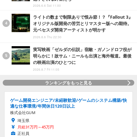
2026.6.6 Sat 11:00
ライトの数まで制限ありで恨み節！？『Fallout 3』
オリジナル版開発の苦労とリマスター版への期待。
元ベセスダ開発アーティストが明かす
2026.8.6 Thu 22:30
実写映画「ゼルダの伝説」宿敵・ガノンドロフ役が
明らかに！故サム・ニールも出演と海外報道。最後
の映画出演のひとつに
2026.8.7 Fri 11:05
ランキングをもっと見る
ゲーム開発エンジニア/未経験歓迎/ゲームのシステム構築/快
適な仕事環境/年間休日120日以上
株式会社GUM
埼玉県
月給31万円～45万円
正社員