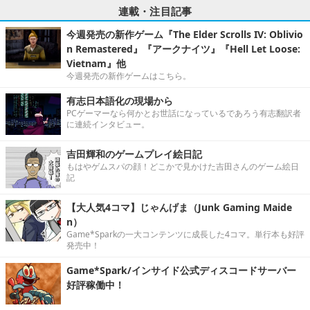
連載・注目記事
今週発売の新作ゲーム『The Elder Scrolls IV: Oblivio
n Remastered』『アークナイツ』『Hell Let Loose:
Vietnam』他
今週発売の新作ゲームはこちら。
有志日本語化の現場から
PCゲーマーなら何かとお世話になっているであろう有志翻訳者
に連続インタビュー。
吉田輝和のゲームプレイ絵日記
もはやゲムスパの顔！どこかで見かけた吉田さんのゲーム絵日
記
【大人気4コマ】じゃんげま（Junk Gaming Maide
n）
Game*Sparkの一大コンテンツに成長した4コマ。単行本も好評
発売中！
Game*Spark/インサイド公式ディスコードサーバー
好評稼働中！