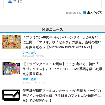
正社員
Sponsored by
関連ニュース
「ファミコン40周年 キャンペーンサイト」が7月15日
に公開！『マリオ』や『ゼルダ』の原点、当時の思い
出を振り返ろう【Nintendo Direct 2023.6.21】
ゲーム文化
2023.6.22 Thu 0:30
【ドラゴンクエスト37周年】ここが凄いぞ、初代『ド
ラゴンクエスト』！ ファミコンRPGの基礎を築いた原
点を振り返る
連載・特集
2023.5.27 Sat 11:32
任天堂が初期ファミコンカセットの“形状＆マーク”の
デザインを商標出願―7月15日のファミコン40周年に
向けての展開かも？