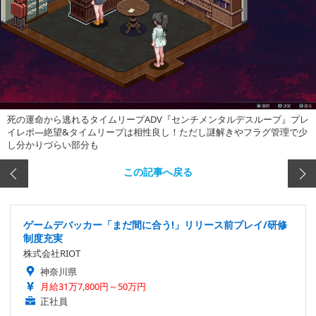
死の運命から逃れるタイムリープADV『センチメンタルデスループ』プレ
イレポ―絶望&タイムリープは相性良し！ただし謎解きやフラグ管理で少
し分かりづらい部分も
この記事へ戻る
ゲームデバッカー「まだ間に合う!」リリース前プレイ/研修
制度充実
株式会社RIOT
神奈川県
月給31万7,800円～50万円
正社員