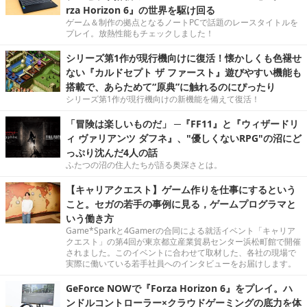
rza Horizon 6』の世界を駆け回る
ゲーム＆制作の拠点となるノートPCで話題のレースタイトルを
プレイ。放熱性能もチェックしました！
シリーズ第1作が現行機向けに復活！懐かしくも色褪せ
ない『カルドセプト ザ ファースト』遊びやすい機能も
搭載で、あらためて“原典”に触れるのにぴったり
シリーズ第1作が現行機向けの新機能を備えて復活！
「冒険は楽しいものだ」 ─『FF11』と『ウィザードリ
ィ ヴァリアンツ ダフネ』、"優しくないRPG"の沼にど
っぷり沈んだ4人の話
ふたつの沼の住人たちが語る奥深さとは。
【キャリアクエスト】ゲーム作りを仕事にするという
こと。セガの若手の事例に見る，ゲームプログラマと
いう働き方
Game*Sparkと4Gamerの合同による就活イベント「キャリア
クエスト」の第4回が東京都立産業貿易センター浜松町館で開催
されました。このイベントに合わせて取材した、各社の現場で
実際に働いている若手社員へのインタビューをお届けします。
GeForce NOWで『Forza Horizon 6』をプレイ。ハ
ンドルコントローラー×クラウドゲーミングの底力を体