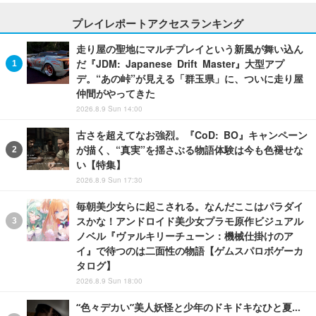
プレイレポートアクセスランキング
走り屋の聖地にマルチプレイという新風が舞い込ん
だ『JDM: Japanese Drift Master』大型アプ
デ。“あの峠”が見える「群玉県」に、ついに走り屋
仲間がやってきた
2026.8.9 Sun 14:00
古さを超えてなお強烈。『CoD: BO』キャンペーン
が描く、“真実”を揺さぶる物語体験は今も色褪せな
い【特集】
2026.8.9 Sun 17:30
毎朝美少女らに起こされる。なんだここはパラダイ
スかな！アンドロイド美少女プラモ原作ビジュアル
ノベル『ヴァルキリーチューン：機械仕掛けのア
イ』で待つのは二面性の物語【ゲムスパロボゲーカ
タログ】
2026.8.9 Sun 18:00
“色々デカい”美人妖怪と少年のドキドキなひと夏…