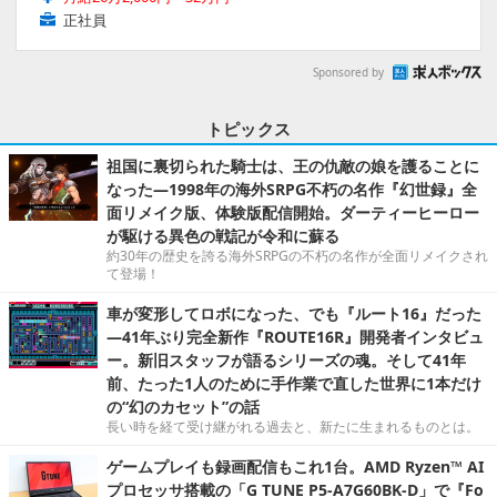
正社員
Sponsored by
トピックス
祖国に裏切られた騎士は、王の仇敵の娘を護ることに
なった―1998年の海外SRPG不朽の名作『幻世録』全
面リメイク版、体験版配信開始。ダーティーヒーロー
が駆ける異色の戦記が令和に蘇る
約30年の歴史を誇る海外SRPGの不朽の名作が全面リメイクされ
て登場！
車が変形してロボになった、でも『ルート16』だった
―41年ぶり完全新作『ROUTE16R』開発者インタビュ
ー。新旧スタッフが語るシリーズの魂。そして41年
前、たった1人のために手作業で直した世界に1本だけ
の“幻のカセット”の話
長い時を経て受け継がれる過去と、新たに生まれるものとは。
ゲームプレイも録画配信もこれ1台。AMD Ryzen™ AI
プロセッサ搭載の「G TUNE P5-A7G60BK-D」で『Fo