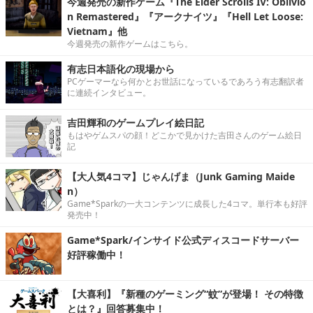
今週発売の新作ゲーム『The Elder Scrolls IV: Oblivio
n Remastered』『アークナイツ』『Hell Let Loose:
Vietnam』他
今週発売の新作ゲームはこちら。
有志日本語化の現場から
PCゲーマーなら何かとお世話になっているであろう有志翻訳者
に連続インタビュー。
吉田輝和のゲームプレイ絵日記
もはやゲムスパの顔！どこかで見かけた吉田さんのゲーム絵日
記
【大人気4コマ】じゃんげま（Junk Gaming Maide
n）
Game*Sparkの一大コンテンツに成長した4コマ。単行本も好評
発売中！
Game*Spark/インサイド公式ディスコードサーバー
好評稼働中！
【大喜利】『新種のゲーミング“蚊”が登場！ その特徴
とは？』回答募集中！