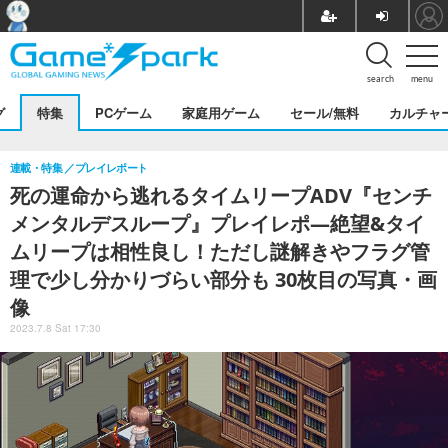
search
menu
グ
特集
PCゲーム
家庭用ゲーム
セール/無料
カルチャ
連載・特集
プレイレポート
死の運命から逃れるタイムリープADV『センチ
メンタルデスループ』プレイレポ―絶望&タイ
ムリープは相性良し！ただし謎解きやフラグ管
理で少し分かりづらい部分も 30枚目の写真・画
像
2023.7.8 Sat 17:30