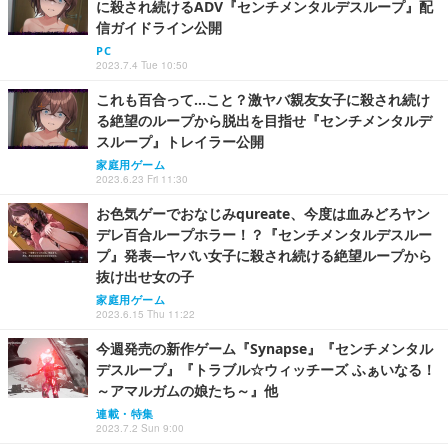
に殺され続けるADV『センチメンタルデスループ』配
信ガイドライン公開
PC
2023.7.4 Tue 10:50
これも百合って…こと？激ヤバ親友女子に殺され続け
る絶望のループから脱出を目指せ『センチメンタルデ
スループ』トレイラー公開
家庭用ゲーム
2023.6.23 Fri 11:30
お色気ゲーでおなじみqureate、今度は血みどろヤン
デレ百合ループホラー！？『センチメンタルデスルー
プ』発表―ヤバい女子に殺され続ける絶望ループから
抜け出せ女の子
家庭用ゲーム
2023.6.15 Thu 11:22
今週発売の新作ゲーム『Synapse』『センチメンタル
デスループ』『トラブル☆ウィッチーズ ふぁいなる！
～アマルガムの娘たち～』他
連載・特集
2023.7.2 Sun 9:00