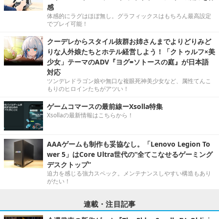
感
体感的にラグはほぼ無し。グラフィックスはもちろん最高設定
でプレイ可能！
クーデレからスタイル抜群お姉さんまでよりどりみど
りな人外娘たちとホテル経営しよう！「クトゥルフ×美
少女」テーマのADV『ヨグ=ソトースの庭』が日本語
対応
ツンデレドラゴン娘や無口な複眼死神美少女など、属性てんこ
もりのヒロインたちがアツい！
ゲームコマースの最前線ーXsolla特集
Xsollaの最新情報はこちらから！
AAAゲームも制作も妥協なし。「Lenovo Legion To
wer 5」はCore Ultra世代の“全てこなせるゲーミング
デスクトップ”
迫力を感じる強力スペック。メンテナンスしやすい構造もあり
がたい！
連載・注目記事