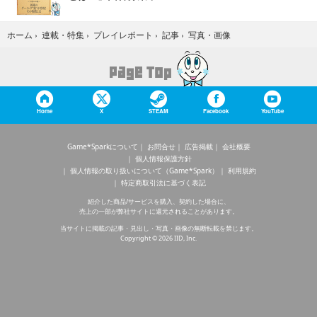
写真・画像
ホーム
›
連載・特集
›
プレイレポート
›
記事
›
Home
X
STEAM
Facebook
YouTube
Game*Sparkについて
お問合せ
広告掲載
会社概要
個人情報保護方針
個人情報の取り扱いについて（Game*Spark）
利用規約
特定商取引法に基づく表記
紹介した商品/サービスを購入、契約した場合に、
売上の一部が弊社サイトに還元されることがあります。
当サイトに掲載の記事・見出し・写真・画像の無断転載を禁じます。
Copyright © 2026 IID, Inc.