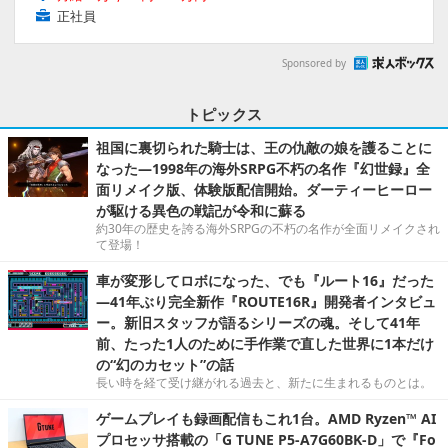
正社員
Sponsored by
トピックス
祖国に裏切られた騎士は、王の仇敵の娘を護ることに
なった―1998年の海外SRPG不朽の名作『幻世録』全
面リメイク版、体験版配信開始。ダーティーヒーロー
が駆ける異色の戦記が令和に蘇る
約30年の歴史を誇る海外SRPGの不朽の名作が全面リメイクされ
て登場！
車が変形してロボになった、でも『ルート16』だった
―41年ぶり完全新作『ROUTE16R』開発者インタビュ
ー。新旧スタッフが語るシリーズの魂。そして41年
前、たった1人のために手作業で直した世界に1本だけ
の“幻のカセット”の話
長い時を経て受け継がれる過去と、新たに生まれるものとは。
ゲームプレイも録画配信もこれ1台。AMD Ryzen™ AI
プロセッサ搭載の「G TUNE P5-A7G60BK-D」で『Fo