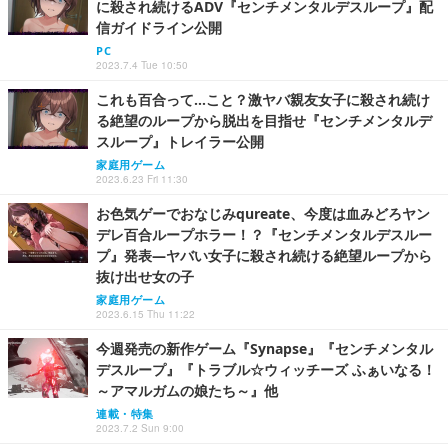
に殺され続けるADV『センチメンタルデスループ』配
信ガイドライン公開
PC
2023.7.4 Tue 10:50
これも百合って…こと？激ヤバ親友女子に殺され続け
る絶望のループから脱出を目指せ『センチメンタルデ
スループ』トレイラー公開
家庭用ゲーム
2023.6.23 Fri 11:30
お色気ゲーでおなじみqureate、今度は血みどろヤン
デレ百合ループホラー！？『センチメンタルデスルー
プ』発表―ヤバい女子に殺され続ける絶望ループから
抜け出せ女の子
家庭用ゲーム
2023.6.15 Thu 11:22
今週発売の新作ゲーム『Synapse』『センチメンタル
デスループ』『トラブル☆ウィッチーズ ふぁいなる！
～アマルガムの娘たち～』他
連載・特集
2023.7.2 Sun 9:00