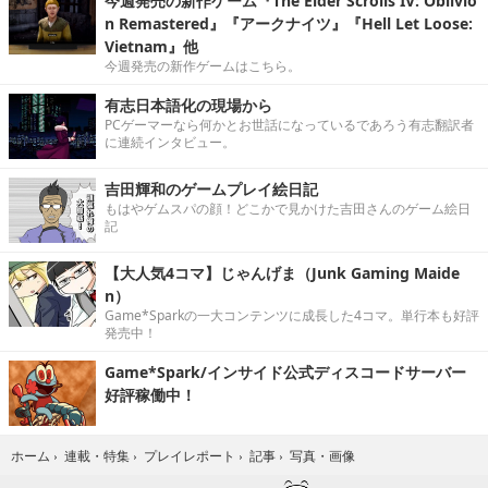
今週発売の新作ゲーム『The Elder Scrolls IV: Oblivio
n Remastered』『アークナイツ』『Hell Let Loose:
Vietnam』他
今週発売の新作ゲームはこちら。
有志日本語化の現場から
PCゲーマーなら何かとお世話になっているであろう有志翻訳者
に連続インタビュー。
吉田輝和のゲームプレイ絵日記
もはやゲムスパの顔！どこかで見かけた吉田さんのゲーム絵日
記
【大人気4コマ】じゃんげま（Junk Gaming Maide
n）
Game*Sparkの一大コンテンツに成長した4コマ。単行本も好評
発売中！
Game*Spark/インサイド公式ディスコードサーバー
好評稼働中！
写真・画像
ホーム
›
連載・特集
›
プレイレポート
›
記事
›