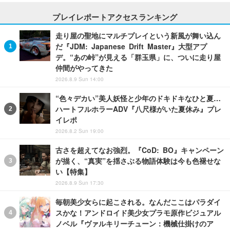
プレイレポートアクセスランキング
走り屋の聖地にマルチプレイという新風が舞い込ん
だ『JDM: Japanese Drift Master』大型アプ
デ。“あの峠”が見える「群玉県」に、ついに走り屋
仲間がやってきた
2026.8.9 Sun 14:00
“色々デカい”美人妖怪と少年のドキドキなひと夏…
ハートフルホラーADV『八尺様がいた夏休み』プレ
イレポ
2026.8.2 Sun 19:00
古さを超えてなお強烈。『CoD: BO』キャンペーン
が描く、“真実”を揺さぶる物語体験は今も色褪せな
い【特集】
2026.8.9 Sun 17:30
毎朝美少女らに起こされる。なんだここはパラダイ
スかな！アンドロイド美少女プラモ原作ビジュアル
ノベル『ヴァルキリーチューン：機械仕掛けのア