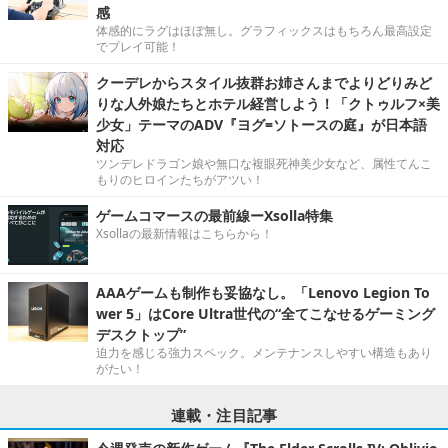
感
体感的にラグはほぼ無し。グラフィックスはもちろん最高設定
でプレイ可能！
クーデレからスタイル抜群お姉さんまでよりどりみど
りな人外娘たちとホテル経営しよう！「クトゥルフ×美
少女」テーマのADV『ヨグ=ソトースの庭』が日本語
対応
ツンデレドラゴン娘や無口な複眼死神美少女など、属性てんこ
もりのヒロインたちがアツい！
ゲームコマースの最前線ーXsolla特集
Xsollaの最新情報はこちらから！
AAAゲームも制作も妥協なし。「Lenovo Legion To
wer 5」はCore Ultra世代の“全てこなせるゲーミング
デスクトップ”
迫力を感じる強力スペック。メンテナンスしやすい構造もあり
がたい！
連載・注目記事