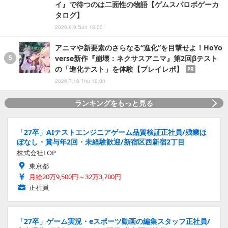
イ』で待つのは二面性の物語【ゲムスパロボゲーカ
タログ】
2026.8.9 Sun 18:00
アニマや新要素のさらなる“進化”を目撃せよ！HoYo
verse新作『崩壊：ネクサスアニマ』第2回βテスト
の「進化テスト」を体験【プレイレポ】
PR
2026.7.16 Thu 12:00
ランキングをもっと見る
「27卒」AIテストエンジニアゲーム品質検証正社員/残業ほ
ぼなし・賞与年2回・未経験歓迎/新宿区西新宿2丁目
株式会社LOP
東京都
月給20万9,500円～32万3,700円
正社員
「27卒」ゲーム実況・eスポーツ動画の編集スタッフ正社員/