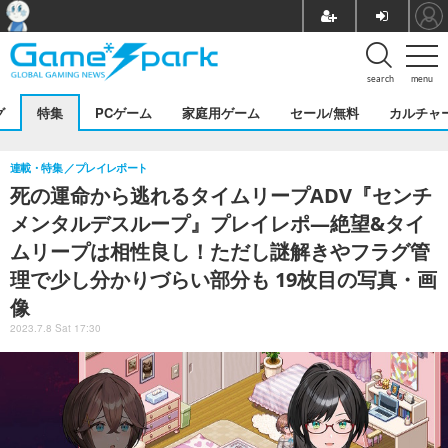
search
menu
グ
特集
PCゲーム
家庭用ゲーム
セール/無料
カルチャ
連載・特集
プレイレポート
死の運命から逃れるタイムリープADV『センチ
メンタルデスループ』プレイレポ―絶望&タイ
ムリープは相性良し！ただし謎解きやフラグ管
理で少し分かりづらい部分も 19枚目の写真・画
像
2023.7.8 Sat 17:30