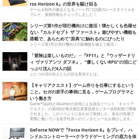
rza Horizon 6』の世界を駆け回る
ゲーム＆制作の拠点となるノートPCで話題のレースタイトルを
プレイ。放熱性能もチェックしました！
シリーズ第1作が現行機向けに復活！懐かしくも色褪せ
ない『カルドセプト ザ ファースト』遊びやすい機能も
搭載で、あらためて“原典”に触れるのにぴったり
シリーズ第1作が現行機向けの新機能を備えて復活！
「冒険は楽しいものだ」 ─『FF11』と『ウィザードリ
ィ ヴァリアンツ ダフネ』、"優しくないRPG"の沼にど
っぷり沈んだ4人の話
ふたつの沼の住人たちが語る奥深さとは。
【キャリアクエスト】ゲーム作りを仕事にするという
こと。セガの若手の事例に見る，ゲームプログラマと
いう働き方
Game*Sparkと4Gamerの合同による就活イベント「キャリア
クエスト」の第4回が東京都立産業貿易センター浜松町館で開催
されました。このイベントに合わせて取材した、各社の現場で
実際に働いている若手社員へのインタビューをお届けします。
GeForce NOWで『Forza Horizon 6』をプレイ。ハ
ンドルコントローラー×クラウドゲーミングの底力を体