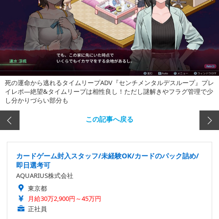
死の運命から逃れるタイムリープADV『センチメンタルデスループ』プレ
イレポ―絶望&タイムリープは相性良し！ただし謎解きやフラグ管理で少
し分かりづらい部分も
この記事へ戻る
カードゲーム封入スタッフ/未経験OK/カードのパック詰め/
即日選考可
AQUARIUS株式会社
東京都
月給30万2,900円～45万円
正社員