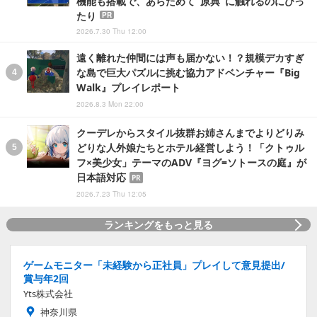
機能も搭載で、あらためて“原典”に触れるのにぴっ
たり
PR
2026.7.30 Thu 12:00
遠く離れた仲間には声も届かない！？規模デカすぎ
な島で巨大パズルに挑む協力アドベンチャー『Big
Walk』プレイレポート
2026.8.3 Mon 22:00
クーデレからスタイル抜群お姉さんまでよりどりみ
どりな人外娘たちとホテル経営しよう！「クトゥル
フ×美少女」テーマのADV『ヨグ=ソトースの庭』が
日本語対応
PR
2026.7.23 Thu 12:05
ランキングをもっと見る
ゲームモニター「未経験から正社員」プレイして意見提出/
賞与年2回
Yts株式会社
神奈川県