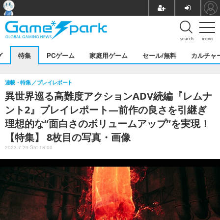
search
menu
グ
特集
PCゲーム
家庭用ゲーム
セール/無料
カルチャ
連載・特集
プレイレポート
異世界巡る高難度アクションADV続編『レムナ
ント2』プレイレポート―前作の良さを引継ぎ
理想的な“面白さのボリュームアップ”を実現！
【特集】 8枚目の写真・画像
2023.7.29 Sat 18:00