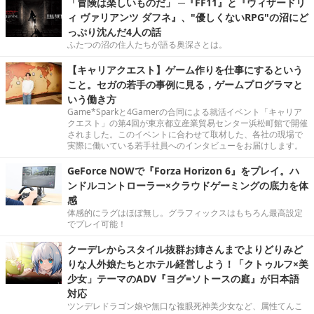
「冒険は楽しいものだ」 ─『FF11』と『ウィザードリ
ィ ヴァリアンツ ダフネ』、"優しくないRPG"の沼にど
っぷり沈んだ4人の話
ふたつの沼の住人たちが語る奥深さとは。
【キャリアクエスト】ゲーム作りを仕事にするという
こと。セガの若手の事例に見る，ゲームプログラマと
いう働き方
Game*Sparkと4Gamerの合同による就活イベント「キャリア
クエスト」の第4回が東京都立産業貿易センター浜松町館で開催
されました。このイベントに合わせて取材した、各社の現場で
実際に働いている若手社員へのインタビューをお届けします。
GeForce NOWで『Forza Horizon 6』をプレイ。ハ
ンドルコントローラー×クラウドゲーミングの底力を体
感
体感的にラグはほぼ無し。グラフィックスはもちろん最高設定
でプレイ可能！
クーデレからスタイル抜群お姉さんまでよりどりみど
りな人外娘たちとホテル経営しよう！「クトゥルフ×美
少女」テーマのADV『ヨグ=ソトースの庭』が日本語
対応
ツンデレドラゴン娘や無口な複眼死神美少女など、属性てんこ