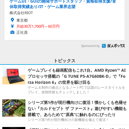
ゲームUI・GUIの開発サポートスタッフ・資格取得支援/育
休取得実績あり/IT・ゲーム業界志望
株式会社RIOT
東京都
月給30万1,700円～60万円
正社員
Sponsored by
トピックス
ゲームプレイも録画配信もこれ1台。AMD Ryzen™ AI
プロセッサ搭載の「G TUNE P5-A7G60BK-D」で『Fo
rza Horizon 6』の世界を駆け回る
ゲーム＆制作の拠点となるノートPCで話題のレースタイトルを
プレイ。放熱性能もチェックしました！
シリーズ第1作が現行機向けに復活！懐かしくも色褪せ
ない『カルドセプト ザ ファースト』遊びやすい機能も
搭載で、あらためて“原典”に触れるのにぴったり
シリーズ第1作が現行機向けの新機能を備えて復活！