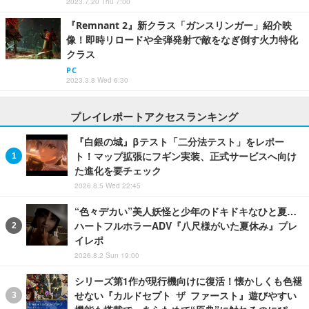
2023.7.20 Thu 7:00
『Remnant 2』新クラス「ガンスリンガー」紹介映
像！即時リロードや全弾発射で敵をなぎ倒す火力特化
クラス
PC
2023.3.8 Wed 6:30
プレイレポートアクセスランキング
『白銀の城』βテスト「二分法テスト」をレポー
ト！マップ拡張にフギン実装、正式サービスへ向け
た進化を要チェック
2026.8.5 Wed 22:45
“色々デカい”美人妖怪と少年のドキドキなひと夏…
ハートフルホラーADV『八尺様がいた夏休み』プレ
イレポ
2026.8.2 Sun 19:00
シリーズ第1作が現行機向けに復活！懐かしくも色褪
せない『カルドセプト ザ ファースト』遊びやすい