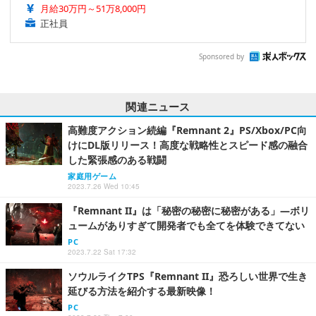
月給30万円～51万8,000円
正社員
Sponsored by
関連ニュース
高難度アクション続編『Remnant 2』PS/Xbox/PC向
けにDL版リリース！高度な戦略性とスピード感の融合
した緊張感のある戦闘
家庭用ゲーム
2023.7.26 Wed 10:45
『Remnant II』は「秘密の秘密に秘密がある」―ボリ
ュームがありすぎて開発者でも全てを体験できてない
PC
2023.7.22 Sat 17:32
ソウルライクTPS『Remnant II』恐ろしい世界で生き
延びる方法を紹介する最新映像！
PC