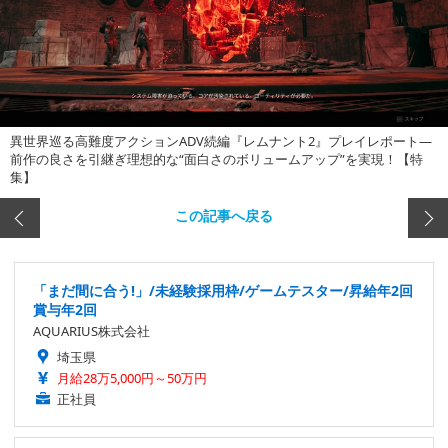
異世界巡る高難度アクションADV続編『レムナント2』プレイレポート―
前作の良さを引継ぎ理想的な“面白さのボリュームアップ”を実現！【特
集】
この記事へ戻る
「まだ間に合う!」/未経験採用枠/ゲームテスター/昇給年2回
賞与年2回
AQUARIUS株式会社
埼玉県
月給28万5,000円～50万円
正社員