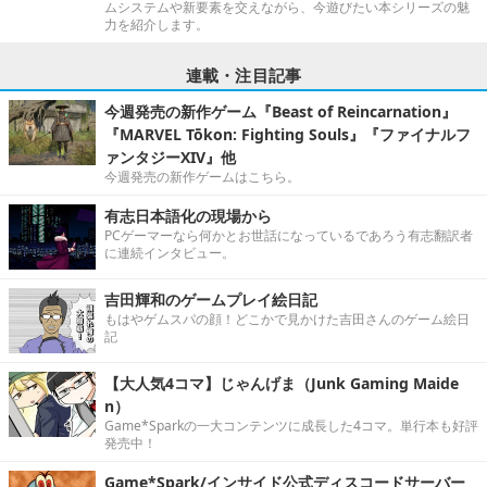
ムシステムや新要素を交えながら、今遊びたい本シリーズの魅
力を紹介します。
連載・注目記事
今週発売の新作ゲーム『Beast of Reincarnation』
『MARVEL Tōkon: Fighting Souls』『ファイナルフ
ァンタジーXIV』他
今週発売の新作ゲームはこちら。
有志日本語化の現場から
PCゲーマーなら何かとお世話になっているであろう有志翻訳者
に連続インタビュー。
吉田輝和のゲームプレイ絵日記
もはやゲムスパの顔！どこかで見かけた吉田さんのゲーム絵日
記
【大人気4コマ】じゃんげま（Junk Gaming Maide
n）
Game*Sparkの一大コンテンツに成長した4コマ。単行本も好評
発売中！
Game*Spark/インサイド公式ディスコードサーバー