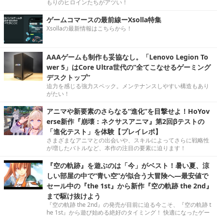
もりのヒロインたちがアツい！
ゲームコマースの最前線ーXsolla特集
Xsollaの最新情報はこちらから！
AAAゲームも制作も妥協なし。「Lenovo Legion To
wer 5」はCore Ultra世代の“全てこなせるゲーミング
デスクトップ”
迫力を感じる強力スペック。メンテナンスしやすい構造もあり
がたい！
アニマや新要素のさらなる“進化”を目撃せよ！HoYov
erse新作『崩壊：ネクサスアニマ』第2回βテストの
「進化テスト」を体験【プレイレポ】
さまざまなアニマとの出会いや、スキルによってさらに戦略性
が増したバトルなど、本作の注目の要素に迫ります！
『空の軌跡』を遊ぶのは「今」がベスト！暑い夏、涼
しい部屋の中で“青い空”が似合う大冒険へ―最安値で
セール中の『the 1st』から新作『空の軌跡 the 2nd』
まで駆け抜けよう
『空の軌跡 the 2nd』の発売が目前に迫る今こそ、『空の軌跡 t
he 1st』から遊び始める絶好のタイミング！ 快適になったゲー