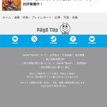
好評稼働中！
写真・画像
ホーム
›
連載・特集
›
プレイレポート
›
記事
›
Home
X
STEAM
Facebook
YouTube
Game*Sparkについて
お問合せ
広告掲載
会社概要
個人情報保護方針
個人情報の取り扱いについて（Game*Spark）
利用規約
特定商取引法に基づく表記
紹介した商品/サービスを購入、契約した場合に、
売上の一部が弊社サイトに還元されることがあります。
当サイトに掲載の記事・見出し・写真・画像の無断転載を禁じます。
Copyright © 2026 IID, Inc.