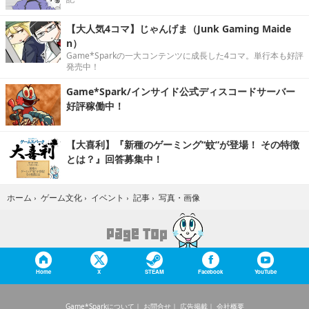
【大人気4コマ】じゃんげま（Junk Gaming Maide
n）
Game*Sparkの一大コンテンツに成長した4コマ。単行本も好評
発売中！
Game*Spark/インサイド公式ディスコードサーバー
好評稼働中！
【大喜利】『新種のゲーミング“蚊”が登場！ その特徴
とは？』回答募集中！
写真・画像
ホーム
›
ゲーム文化
›
イベント
›
記事
›
Home
X
STEAM
Facebook
YouTube
Game*Sparkについて
お問合せ
広告掲載
会社概要