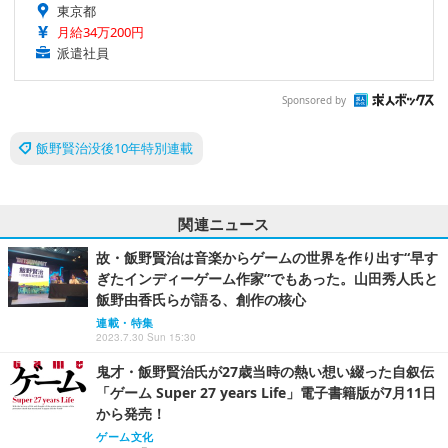
東京都
月給34万200円
派遣社員
Sponsored by
飯野賢治没後10年特別連載
関連ニュース
故・飯野賢治は音楽からゲームの世界を作り出す“早す
ぎたインディーゲーム作家”でもあった。山田秀人氏と
飯野由香氏らが語る、創作の核心
連載・特集
2023.7.30 Sun 15:30
鬼才・飯野賢治氏が27歳当時の熱い想い綴った自叙伝
「ゲーム Super 27 years Life」電子書籍版が7月11日
から発売！
ゲーム文化