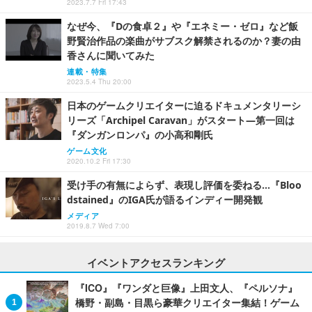
2023.7.7 Fri 17:43
なぜ今、『Dの食卓２』や『エネミー・ゼロ』など飯
野賢治作品の楽曲がサブスク解禁されるのか？妻の由
香さんに聞いてみた
連載・特集
2023.5.4 Thu 20:00
日本のゲームクリエイターに迫るドキュメンタリーシ
リーズ「Archipel Caravan」がスタート―第一回は
『ダンガンロンパ』の小高和剛氏
ゲーム文化
2020.10.2 Fri 17:30
受け手の有無によらず、表現し評価を委ねる…『Bloo
dstained』のIGA氏が語るインディー開発観
メディア
2019.8.7 Wed 7:00
イベントアクセスランキング
『ICO』『ワンダと巨像』上田文人、『ペルソナ』
橋野・副島・目黒ら豪華クリエイター集結！ゲーム