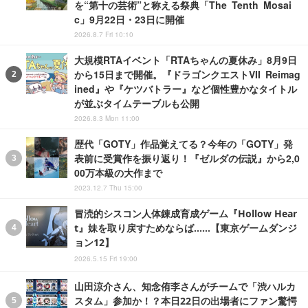
を“第十の芸術”と称える祭典「The Tenth Mosai
c」9月22日・23日に開催
2026.8.7 Fri 10:10
大規模RTAイベント「RTAちゃんの夏休み」8月9日
から15日まで開催。『ドラゴンクエストVII Reimag
ined』や『ケツバトラー』など個性豊かなタイトル
が並ぶタイムテーブルも公開
2026.8.3 Mon 11:00
歴代「GOTY」作品覚えてる？今年の「GOTY」発
表前に受賞作を振り返り！『ゼルダの伝説』から2,0
00万本級の大作まで
2023.12.7 Thu 15:00
冒涜的シスコン人体錬成育成ゲーム『Hollow Hear
t』妹を取り戻すためならば……【東京ゲームダンジ
ョン12】
2026.5.15 Fri 19:00
山田涼介さん、知念侑李さんがチームで「渋ハルカ
スタム」参加か！？本日22日の出場者にファン驚愕