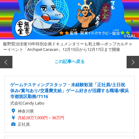
飯野賢治没後10年特別企画ドキュメンタリーも初上映―ポップカルチャ
ーイベント「Archipel Caravan」12月15日から12月17日まで開催
この記事へ戻る
ゲームテスティングスタッフ・未経験歓迎「正社員/土日祝
休み/賞与あり/交通費支給」ゲーム好きが活躍する職場/横浜
市都筑区勤務/7116
式会社Candy Labo
神奈川県
月給28万7,000円～36万円
正社員