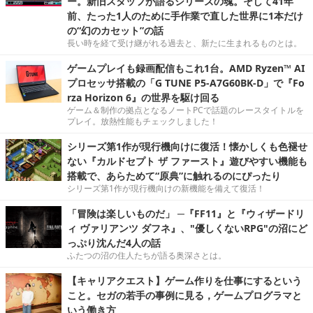
ー。新旧スタッフが語るシリーズの魂。そして41年
前、たった1人のために手作業で直した世界に1本だけ
の“幻のカセット”の話
長い時を経て受け継がれる過去と、新たに生まれるものとは。
ゲームプレイも録画配信もこれ1台。AMD Ryzen™ AI
プロセッサ搭載の「G TUNE P5-A7G60BK-D」で『Fo
rza Horizon 6』の世界を駆け回る
ゲーム＆制作の拠点となるノートPCで話題のレースタイトルを
プレイ。放熱性能もチェックしました！
シリーズ第1作が現行機向けに復活！懐かしくも色褪せ
ない『カルドセプト ザ ファースト』遊びやすい機能も
搭載で、あらためて“原典”に触れるのにぴったり
シリーズ第1作が現行機向けの新機能を備えて復活！
「冒険は楽しいものだ」 ─『FF11』と『ウィザードリ
ィ ヴァリアンツ ダフネ』、"優しくないRPG"の沼にど
っぷり沈んだ4人の話
ふたつの沼の住人たちが語る奥深さとは。
【キャリアクエスト】ゲーム作りを仕事にするという
こと。セガの若手の事例に見る，ゲームプログラマと
いう働き方