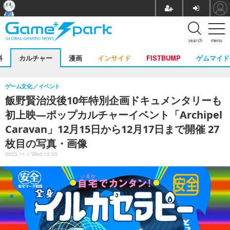
search
menu
料
カルチャー
漫画
インサイド
FISTBUMP
ゲムマイド
ゲーム文化
イベント
飯野賢治没後10年特別企画ドキュメンタリーも
初上映―ポップカルチャーイベント「Archipel
Caravan」12月15日から12月17日まで開催 27
枚目の写真・画像
2023.11.1 Wed 12:55