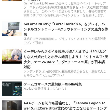
Game*Sparkと4Gamerの合同による就活イベント「キャリア
クエスト」の第4回が東京都立産業貿易センター浜松町館で開催
されました。このイベントに合わせて取材した、各社の現場で
実際に働いている若手社員へのインタビューをお届けします。
GeForce NOWで『Forza Horizon 6』をプレイ。ハ
ンドルコントローラー×クラウドゲーミングの底力を体
感
体感的にラグはほぼ無し。グラフィックスはもちろん最高設定
でプレイ可能！
クーデレからスタイル抜群お姉さんまでよりどりみど
りな人外娘たちとホテル経営しよう！「クトゥルフ×美
少女」テーマのADV『ヨグ=ソトースの庭』が日本語
対応
ツンデレドラゴン娘や無口な複眼死神美少女など、属性てんこ
もりのヒロインたちがアツい！
ゲームコマースの最前線ーXsolla特集
Xsollaの最新情報はこちらから！
AAAゲームも制作も妥協なし。「Lenovo Legion To
wer 5」はCore Ultra世代の“全てこなせるゲーミング