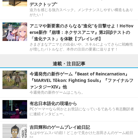
デスクトップ”
迫力を感じる強力スペック。メンテナンスしやすい構造もあり
がたい！
アニマや新要素のさらなる“進化”を目撃せよ！HoYov
erse新作『崩壊：ネクサスアニマ』第2回βテストの
「進化テスト」を体験【プレイレポ】
さまざまなアニマとの出会いや、スキルによってさらに戦略性
が増したバトルなど、本作の注目の要素に迫ります！
連載・注目記事
今週発売の新作ゲーム『Beast of Reincarnation』
『MARVEL Tōkon: Fighting Souls』『ファイナルフ
ァンタジーXIV』他
今週発売の新作ゲームはこちら。
有志日本語化の現場から
PCゲーマーなら何かとお世話になっているであろう有志翻訳者
に連続インタビュー。
吉田輝和のゲームプレイ絵日記
もはやゲムスパの顔！どこかで見かけた吉田さんのゲーム絵日
記