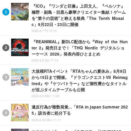
『ICO』『ワンダと巨像』上田文人、『ペルソナ』
橋野・副島・目黒ら豪華クリエイター集結！ゲーム
を“第十の芸術”と称える祭典「The Tenth Mosai
c」9月22日・23日に開催
2026.8.7 Fri 10:10
『REANIMAL』新DLC配信から『Way of the Hun
ter 2』発売日まで！「THQ Nordic デジタルショ
ーケース 2026」発表内容ひとまとめ
2026.8.8 Sat 17:15
大規模RTAイベント「RTAちゃんの夏休み」8月9日
から15日まで開催。『ドラゴンクエストVII Reimag
ined』や『ケツバトラー』など個性豊かなタイトル
が並ぶタイムテーブルも公開
2026.8.3 Mon 11:00
違反行為が複数発覚…「RTA in Japan Summer 202
5」該当者に処分下る
2025.8.25 Mon 11:17