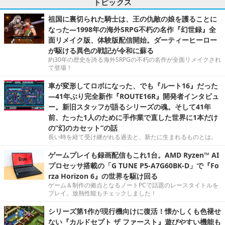
トピックス
祖国に裏切られた騎士は、王の仇敵の娘を護ることに
なった―1998年の海外SRPG不朽の名作『幻世録』全
面リメイク版、体験版配信開始。ダーティーヒーロー
が駆ける異色の戦記が令和に蘇る
約30年の歴史を誇る海外SRPGの不朽の名作が全面リメイクされ
て登場！
車が変形してロボになった、でも『ルート16』だった
―41年ぶり完全新作『ROUTE16R』開発者インタビュ
ー。新旧スタッフが語るシリーズの魂。そして41年
前、たった1人のために手作業で直した世界に1本だけ
の“幻のカセット”の話
長い時を経て受け継がれる過去と、新たに生まれるものとは。
ゲームプレイも録画配信もこれ1台。AMD Ryzen™ AI
プロセッサ搭載の「G TUNE P5-A7G60BK-D」で『Fo
rza Horizon 6』の世界を駆け回る
ゲーム＆制作の拠点となるノートPCで話題のレースタイトルを
プレイ。放熱性能もチェックしました！
シリーズ第1作が現行機向けに復活！懐かしくも色褪せ
ない『カルドセプト ザ ファースト』遊びやすい機能も