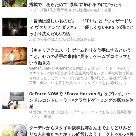
搭載で、あらためて“原典”に触れるのにぴったり
シリーズ第1作が現行機向けの新機能を備えて復活！
「冒険は楽しいものだ」 ─『FF11』と『ウィザードリ
ィ ヴァリアンツ ダフネ』、"優しくないRPG"の沼にど
っぷり沈んだ4人の話
ふたつの沼の住人たちが語る奥深さとは。
【キャリアクエスト】ゲーム作りを仕事にするという
こと。セガの若手の事例に見る，ゲームプログラマと
いう働き方
Game*Sparkと4Gamerの合同による就活イベント「キャリア
クエスト」の第4回が東京都立産業貿易センター浜松町館で開催
されました。このイベントに合わせて取材した、各社の現場で
実際に働いている若手社員へのインタビューをお届けします。
GeForce NOWで『Forza Horizon 6』をプレイ。ハ
ンドルコントローラー×クラウドゲーミングの底力を体
感
体感的にラグはほぼ無し。グラフィックスはもちろん最高設定
でプレイ可能！
クーデレからスタイル抜群お姉さんまでよりどりみど
りな人外娘たちとホテル経営しよう！「クトゥルフ×美