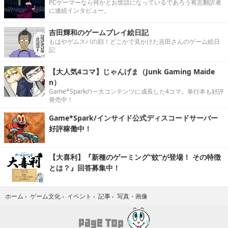
PCゲーマーなら何かとお世話になっているであろう有志翻訳者
に連続インタビュー。
吉田輝和のゲームプレイ絵日記
もはやゲムスパの顔！どこかで見かけた吉田さんのゲーム絵日
記
【大人気4コマ】じゃんげま（Junk Gaming Maide
n）
Game*Sparkの一大コンテンツに成長した4コマ。単行本も好評
発売中！
Game*Spark/インサイド公式ディスコードサーバー
好評稼働中！
【大喜利】『新種のゲーミング“蚊”が登場！ その特徴
とは？』回答募集中！
写真・画像
ホーム
›
ゲーム文化
›
イベント
›
記事
›