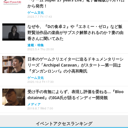
から発売！
ゲーム文化
2023.7.7 Fri 17:43
なぜ今、『Dの食卓２』や『エネミー・ゼロ』など飯
野賢治作品の楽曲がサブスク解禁されるのか？妻の由
香さんに聞いてみた
連載・特集
2023.5.4 Thu 20:00
日本のゲームクリエイターに迫るドキュメンタリーシ
リーズ「Archipel Caravan」がスタート―第一回は
『ダンガンロンパ』の小高和剛氏
ゲーム文化
2020.10.2 Fri 17:30
受け手の有無によらず、表現し評価を委ねる…『Bloo
dstained』のIGA氏が語るインディー開発観
メディア
2019.8.7 Wed 7:00
イベントアクセスランキング