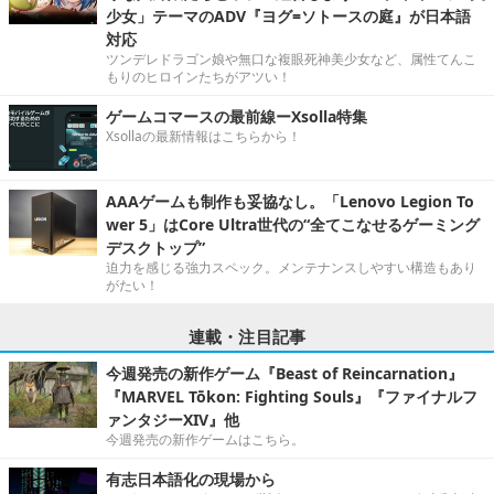
少女」テーマのADV『ヨグ=ソトースの庭』が日本語
対応
ツンデレドラゴン娘や無口な複眼死神美少女など、属性てんこ
もりのヒロインたちがアツい！
ゲームコマースの最前線ーXsolla特集
Xsollaの最新情報はこちらから！
AAAゲームも制作も妥協なし。「Lenovo Legion To
wer 5」はCore Ultra世代の“全てこなせるゲーミング
デスクトップ”
迫力を感じる強力スペック。メンテナンスしやすい構造もあり
がたい！
連載・注目記事
今週発売の新作ゲーム『Beast of Reincarnation』
『MARVEL Tōkon: Fighting Souls』『ファイナルフ
ァンタジーXIV』他
今週発売の新作ゲームはこちら。
有志日本語化の現場から