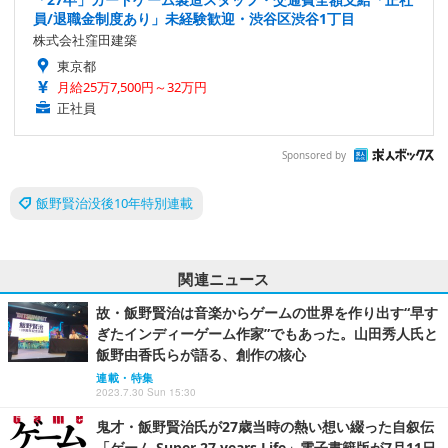
員/退職金制度あり」未経験歓迎・渋谷区渋谷1丁目
株式会社窪田建築
東京都
月給25万7,500円～32万円
正社員
Sponsored by
飯野賢治没後10年特別連載
関連ニュース
故・飯野賢治は音楽からゲームの世界を作り出す“早す
ぎたインディーゲーム作家”でもあった。山田秀人氏と
飯野由香氏らが語る、創作の核心
連載・特集
2023.7.30 Sun 15:30
鬼才・飯野賢治氏が27歳当時の熱い想い綴った自叙伝
「ゲーム Super 27 years Life」電子書籍版が7月11日