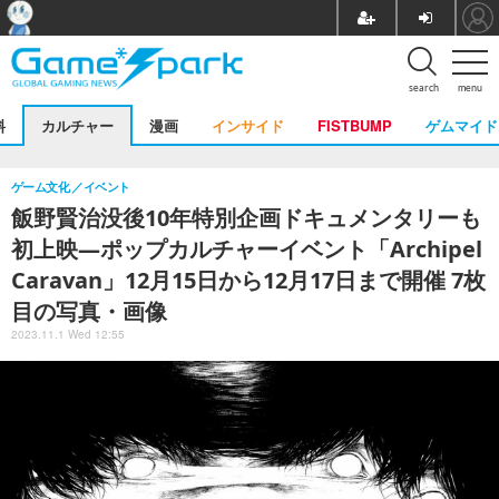
search
menu
料
カルチャー
漫画
インサイド
FISTBUMP
ゲムマイド
ゲーム文化
イベント
飯野賢治没後10年特別企画ドキュメンタリーも
初上映―ポップカルチャーイベント「Archipel
Caravan」12月15日から12月17日まで開催 7枚
目の写真・画像
2023.11.1 Wed 12:55