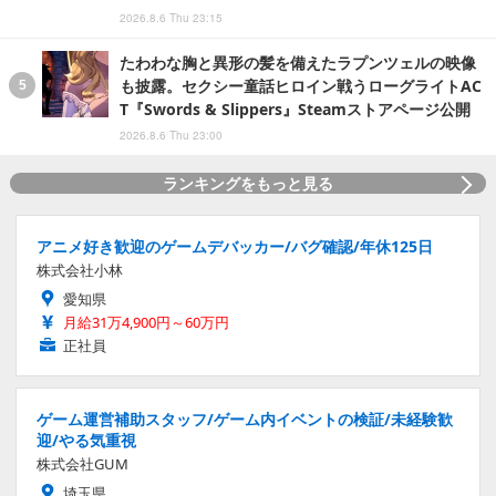
2026.8.6 Thu 23:15
たわわな胸と異形の髪を備えたラプンツェルの映像
も披露。セクシー童話ヒロイン戦うローグライトAC
T『Swords & Slippers』Steamストアページ公開
2026.8.6 Thu 23:00
ランキングをもっと見る
アニメ好き歓迎のゲームデバッカー/バグ確認/年休125日
株式会社小林
愛知県
月給31万4,900円～60万円
正社員
ゲーム運営補助スタッフ/ゲーム内イベントの検証/未経験歓
迎/やる気重視
株式会社GUM
埼玉県