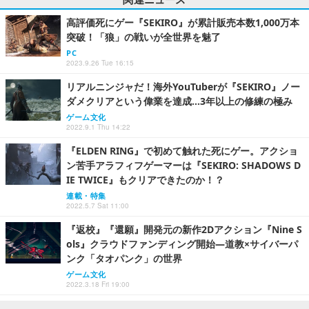
高評価死にゲー『SEKIRO』が累計販売本数1,000万本
突破！「狼」の戦いが全世界を魅了
PC
2023.9.26 Tue 16:15
リアルニンジャだ！海外YouTuberが『SEKIRO』ノー
ダメクリアという偉業を達成…3年以上の修練の極み
ゲーム文化
2022.9.1 Thu 14:22
『ELDEN RING』で初めて触れた死にゲー。アクショ
ン苦手アラフィフゲーマーは『SEKIRO: SHADOWS D
IE TWICE』もクリアできたのか！？
連載・特集
2022.5.7 Sat 11:00
『返校』『還願』開発元の新作2Dアクション『Nine S
ols』クラウドファンディング開始―道教×サイバーパ
ンク「タオパンク」の世界
ゲーム文化
2022.3.18 Fri 19:00