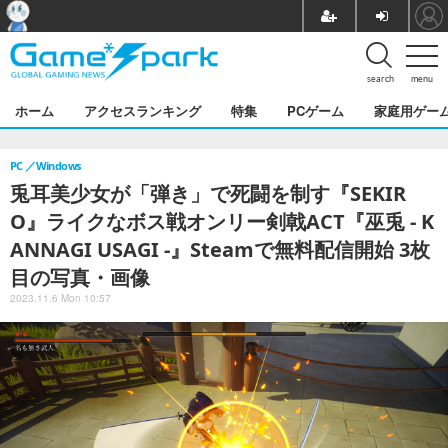
search
menu
ホーム
アクセスランキング
特集
PCゲーム
家庭用ゲー
PC
Windows
兎耳美少女が「弾き」で死闘を制す『SEKIR
O』ライクなボス戦オンリー剣戟ACT『巫兎 - K
ANNAGI USAGI -』Steamで無料配信開始 3枚
目の写真・画像
2023.11.6 Mon 10:57