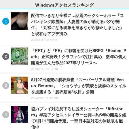
Windowsアクセスランキング
配信でいきなり全裸に…話題のセクシーホラー『ス
パンキング除霊師』人妻霊の服が消えるバグが発
生。「丸裸になる現象を泣きながら修正しました」
と現在はアプデ済み
2026.8.4 Tue 10:41
『FFT』と『FE』に影響を受けたSRPG『Beaten P
ath』正式発表！クラファンで注目集め、数年の個人
開発が生んだ作品2027年リリースへ
2026.8.6 Thu 12:30
8月27日発売の脱衣麻雀『スーパーリアル麻雀 Ven
us Returns』「ショウ子」が美貌と抜群のスタイル
を披露する「脱衣動画3枚目」公開
2026.8.6 Thu 20:39
協力プレイ対応見下ろし脱出シューター『Riftstor
m』早期アクセストレイラー公開―約5年の開発を経
て8月11日開始予定。一部日本語対応の体験版も配
信中