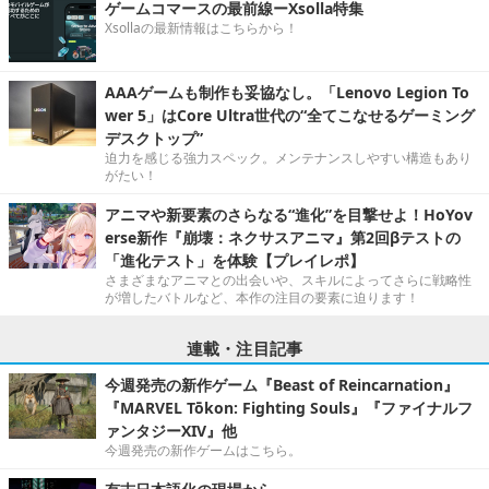
ゲームコマースの最前線ーXsolla特集
Xsollaの最新情報はこちらから！
AAAゲームも制作も妥協なし。「Lenovo Legion To
wer 5」はCore Ultra世代の“全てこなせるゲーミング
デスクトップ”
迫力を感じる強力スペック。メンテナンスしやすい構造もあり
がたい！
アニマや新要素のさらなる“進化”を目撃せよ！HoYov
erse新作『崩壊：ネクサスアニマ』第2回βテストの
「進化テスト」を体験【プレイレポ】
さまざまなアニマとの出会いや、スキルによってさらに戦略性
が増したバトルなど、本作の注目の要素に迫ります！
連載・注目記事
今週発売の新作ゲーム『Beast of Reincarnation』
『MARVEL Tōkon: Fighting Souls』『ファイナルフ
ァンタジーXIV』他
今週発売の新作ゲームはこちら。