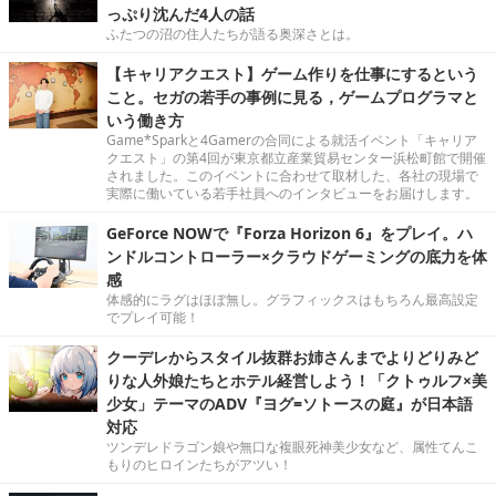
っぷり沈んだ4人の話
ふたつの沼の住人たちが語る奥深さとは。
【キャリアクエスト】ゲーム作りを仕事にするという
こと。セガの若手の事例に見る，ゲームプログラマと
いう働き方
Game*Sparkと4Gamerの合同による就活イベント「キャリア
クエスト」の第4回が東京都立産業貿易センター浜松町館で開催
されました。このイベントに合わせて取材した、各社の現場で
実際に働いている若手社員へのインタビューをお届けします。
GeForce NOWで『Forza Horizon 6』をプレイ。ハ
ンドルコントローラー×クラウドゲーミングの底力を体
感
体感的にラグはほぼ無し。グラフィックスはもちろん最高設定
でプレイ可能！
クーデレからスタイル抜群お姉さんまでよりどりみど
りな人外娘たちとホテル経営しよう！「クトゥルフ×美
少女」テーマのADV『ヨグ=ソトースの庭』が日本語
対応
ツンデレドラゴン娘や無口な複眼死神美少女など、属性てんこ
もりのヒロインたちがアツい！