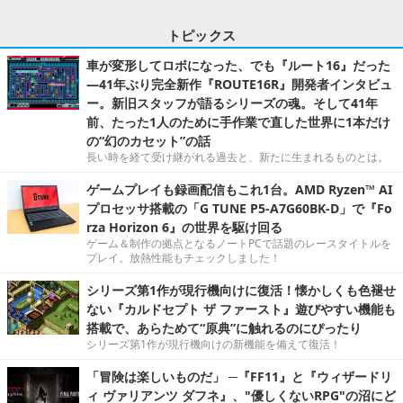
トピックス
車が変形してロボになった、でも『ルート16』だった
―41年ぶり完全新作『ROUTE16R』開発者インタビュ
ー。新旧スタッフが語るシリーズの魂。そして41年
前、たった1人のために手作業で直した世界に1本だけ
の“幻のカセット”の話
長い時を経て受け継がれる過去と、新たに生まれるものとは。
ゲームプレイも録画配信もこれ1台。AMD Ryzen™ AI
プロセッサ搭載の「G TUNE P5-A7G60BK-D」で『Fo
rza Horizon 6』の世界を駆け回る
ゲーム＆制作の拠点となるノートPCで話題のレースタイトルを
プレイ。放熱性能もチェックしました！
シリーズ第1作が現行機向けに復活！懐かしくも色褪せ
ない『カルドセプト ザ ファースト』遊びやすい機能も
搭載で、あらためて“原典”に触れるのにぴったり
シリーズ第1作が現行機向けの新機能を備えて復活！
「冒険は楽しいものだ」 ─『FF11』と『ウィザードリ
ィ ヴァリアンツ ダフネ』、"優しくないRPG"の沼にど