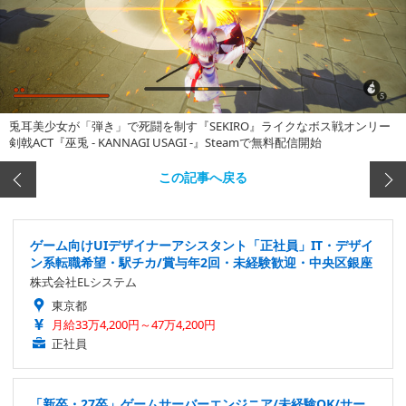
兎耳美少女が「弾き」で死闘を制す『SEKIRO』ライクなボス戦オンリー
剣戟ACT『巫兎 - KANNAGI USAGI -』Steamで無料配信開始
この記事へ戻る
ゲーム向けUIデザイナーアシスタント「正社員」IT・デザイ
ン系転職希望・駅チカ/賞与年2回・未経験歓迎・中央区銀座
株式会社ELシステム
東京都
月給33万4,200円～47万4,200円
正社員
「新卒・27卒」ゲームサーバーエンジニア/未経験OK/サー