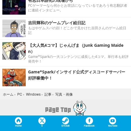
有志日本語化の現場から
PCゲーマーなら何かとお世話になっているであろう有志翻訳者
に連続インタビュー。
吉田輝和のゲームプレイ絵日記
もはやゲムスパの顔！どこかで見かけた吉田さんのゲーム絵日
記
【大人気4コマ】じゃんげま（Junk Gaming Maide
n）
Game*Sparkの一大コンテンツに成長した4コマ。単行本も好評
発売中！
Game*Spark/インサイド公式ディスコードサーバー
好評稼働中！
写真・画像
ホーム
›
PC
›
Windows
›
記事
›
Home
X
STEAM
Facebook
YouTube