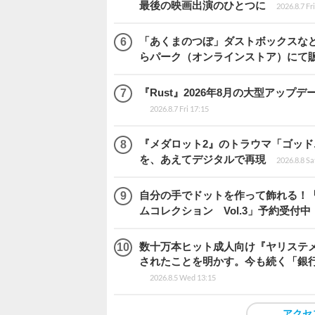
最後の映画出演のひとつに
2026.8.7 Fr
「あくまのつぼ」ダストボックスなど
らパーク（オンラインストア）にて
『Rust』2026年8月の大型アップデ
2026.8.7 Fri 17:15
『メダロット2』のトラウマ「ゴッド
を、あえてデジタルで再現
2026.8.8 Sa
自分の手でドットを作って飾れる！
ムコレクション Vol.3」予約受付中
数十万本ヒット成人向け『ヤリステメ
されたことを明かす。今も続く「銀行
2026.8.5 Wed 13:15
アクセ