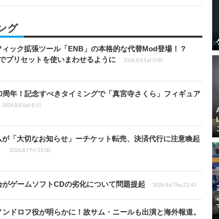
ング
ィック拡張ツール「ENB」の本格的な代替Mod登場！？
ders」でプリセットを使いまわせるように
2026.8.8 Sat 0:00
0周年！記念すべきタイミングで「真宮寺さくら」フィギュア
2026.8.8 Sat 8:15
ムが「大切なお知らせ」ーチケット転売、決済代行に注意喚起
」
2026.8.7 Fri 21:00
会がゲームソフトCDの劣化について問題提起
2026.8.6 Thu 21:43
ノンドロフ役が明らかに！故サム・ニールも出演と海外報道。