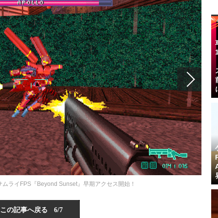
イFPS『Beyond Sunset』早期アクセス開始！
この記事へ戻る
6/7