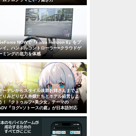
GeForce NOWで『Forza Horizon 6』をプ
レイ。ハンドルコントローラー×クラウドゲ
ーミングの底力を体感
クーデレからスタイル抜群お姉さんまでより
どりみどりな人外娘たちとホテル経営しよ
う！「クトゥルフ×美少女」テーマの
ADV『ヨグ=ソトースの庭』が日本語対応