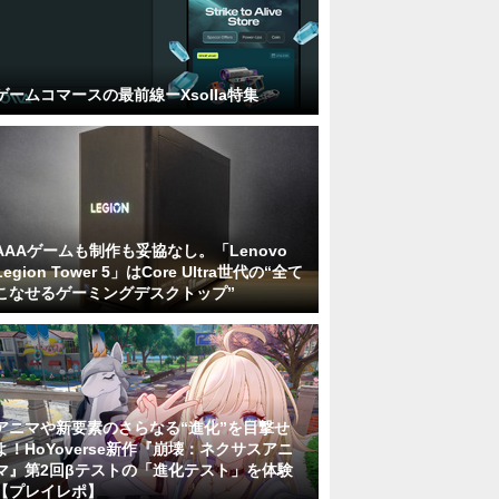
ゲームコマースの最前線ーXsolla特集
AAAゲームも制作も妥協なし。「Lenovo
Legion Tower 5」はCore Ultra世代の“全て
こなせるゲーミングデスクトップ”
アニマや新要素のさらなる“進化”を目撃せ
よ！HoYoverse新作『崩壊：ネクサスアニ
マ』第2回βテストの「進化テスト」を体験
【プレイレポ】