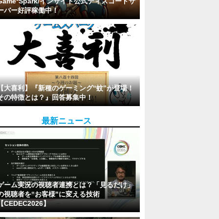
Game*Spark/インサイド公式ディスコードサ
ーバー好評稼働中！
【大喜利】『新種のゲーミング“蚊”が登場！
その特徴とは？』回答募集中！
最新ニュース
ゲーム実況の視聴者連携とは？「見るだけ」
の視聴者を“お客様"に変える技術
【CEDEC2026】