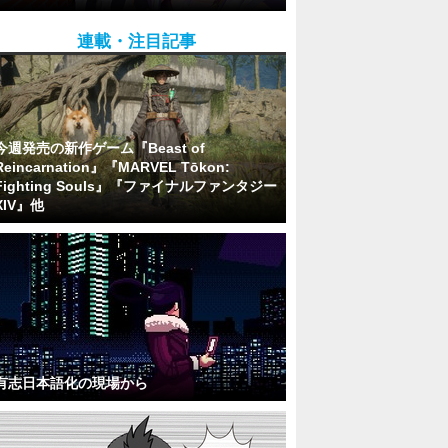
連載・注目記事
今週発売の新作ゲーム『Beast of
Reincarnation』『MARVEL Tōkon:
Fighting Souls』『ファイナルファンタジー
XIV』他
有志日本語化の現場から