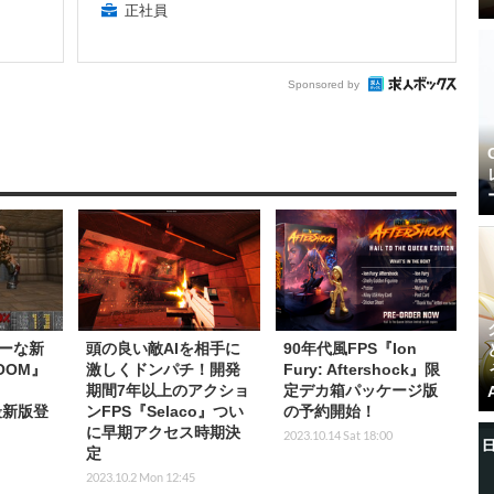
正社員
Sponsored by
ーな新
頭の良い敵AIを相手に
90年代風FPS『Ion
OOM』
激しくドンパチ！開発
Fury: Aftershock』限
期間7年以上のアクショ
定デカ箱パッケージ版
最新版登
ンFPS『Selaco』つい
の予約開始！
に早期アクセス時期決
2023.10.14 Sat 18:00
定
2023.10.2 Mon 12:45