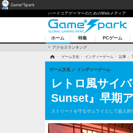
Game*Spark
ハードコアゲーマーのためのWebメディア
ホーム
特集
PCゲーム
アクセスランキング
ホーム
›
ゲーム文化
›
インディーゲーム
›
記事
›
ゲーム文化
インディーゲーム
レトロ風サイバー
Sunset』早
ストリートを守るサムライとして超人的な