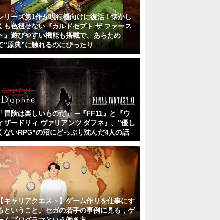
シリーズ第1作が現行機向けに復活！懐かし
くも色褪せない『カルドセプト ザ ファース
ト』遊びやすい機能も搭載で、あらため
て“原典”に触れるのにぴったり
「冒険は楽しいものだ」 ─『FF11』と『ウ
ィザードリィ ヴァリアンツ ダフネ』、"優し
くないRPG"の沼にどっぷり沈んだ4人の話
【キャリアクエスト】ゲーム作りを仕事にす
るということ。セガの若手の事例に見る，ゲ
ームプログラマという働き方