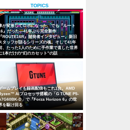
TOPICS
車が変形してロボになった、でも『ルート
16』だった―41年ぶり完全新作
『ROUTE16R』開発者インタビュー。新旧
スタッフが語るシリーズの魂。そして41年
前、たった1人のために手作業で直した世界
に1本だけの“幻のカセット”の話
ゲームプレイも録画配信もこれ1台。AMD
Ryzen™ AIプロセッサ搭載の「G TUNE P5-
A7G60BK-D」で『Forza Horizon 6』の世
界を駆け回る