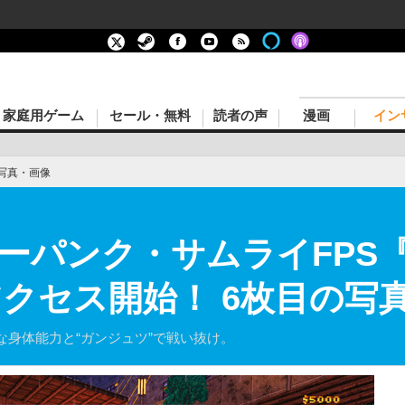
家庭用ゲーム
セール・無料
読者の声
漫画
イン
写真・画像
パンク・サムライFPS『B
期アクセス開始！ 6枚目の写
身体能力と“ガンジュツ”で戦い抜け。