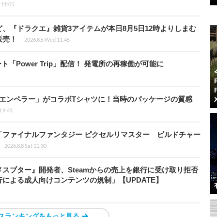
i 11:05
、『ドラクエ』雑貨3アイテムが本日8月5日12時よりしまむ
販売！
2026.8.5 Wed 11:45
ート「Power Trip」配信！ 発電所の再稼働が可能に
エンペラー」がコラボTシャツに！当時のパッケージの質感
t 9:45
「ファイナルファンタジー ピクセルリマスター ビルドチャー
2026.8.8 Sat 11:30
スブター』開発者、Steamからの売上を銀行に受け取り拒否
による成人向けコンテンツの規制」【UPDATE】
スランキングをもっと見る