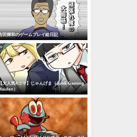
吉田輝和のゲームプレイ絵日記
【大人気4コマ】じゃんげま（Junk Gaming
Maiden）