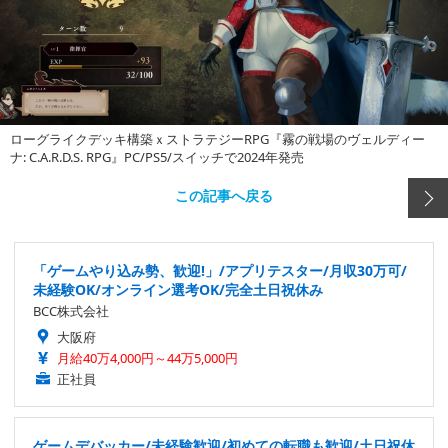
ローグライクデッキ構築ｘストラテジーRPG『霧の戦場のヴェルディー
ナ: C.A.R.D.S. RPG』PC/PS5/スイッチで2024年発売
この記事へ戻る
「ゲームやり込み勢、歓迎!」/アプリテスター/月収30万可/
未経験OK/オンライン選考OK/完全土日祝休み
BCC株式会社
大阪府
月給40万4,000円～44万5,000円
正社員
ゲームデバッカー/未経験歓迎/初めての転職も歓迎/土日祝休