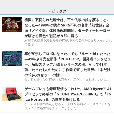
トピックス
祖国に裏切られた騎士は、王の仇敵の娘を護ることに
なった―1998年の海外SRPG不朽の名作『幻世録』全
面リメイク版、体験版配信開始。ダーティーヒーロー
が駆ける異色の戦記が令和に蘇る
約30年の歴史を誇る海外SRPGの不朽の名作が全面リメイクされ
て登場！
車が変形してロボになった、でも『ルート16』だった
―41年ぶり完全新作『ROUTE16R』開発者インタビュ
ー。新旧スタッフが語るシリーズの魂。そして41年
前、たった1人のために手作業で直した世界に1本だけ
の“幻のカセット”の話
長い時を経て受け継がれる過去と、新たに生まれるものとは。
ゲームプレイも録画配信もこれ1台。AMD Ryzen™ AI
プロセッサ搭載の「G TUNE P5-A7G60BK-D」で『Fo
rza Horizon 6』の世界を駆け回る
ゲーム＆制作の拠点となるノートPCで話題のレースタイトルを
プレイ。放熱性能もチェックしました！