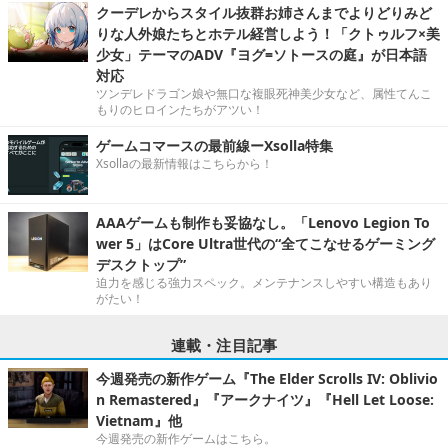
クーデレからスタイル抜群お姉さんまでよりどりみど
りな人外娘たちとホテル経営しよう！「クトゥルフ×美
少女」テーマのADV『ヨグ=ソトースの庭』が日本語
対応
ツンデレドラゴン娘や無口な複眼死神美少女など、属性てんこ
もりのヒロインたちがアツい！
ゲームコマースの最前線ーXsolla特集
Xsollaの最新情報はこちらから！
AAAゲームも制作も妥協なし。「Lenovo Legion To
wer 5」はCore Ultra世代の“全てこなせるゲーミング
デスクトップ”
迫力を感じる強力スペック。メンテナンスしやすい構造もあり
がたい！
連載・注目記事
今週発売の新作ゲーム『The Elder Scrolls IV: Oblivio
n Remastered』『アークナイツ』『Hell Let Loose:
Vietnam』他
今週発売の新作ゲームはこちら。