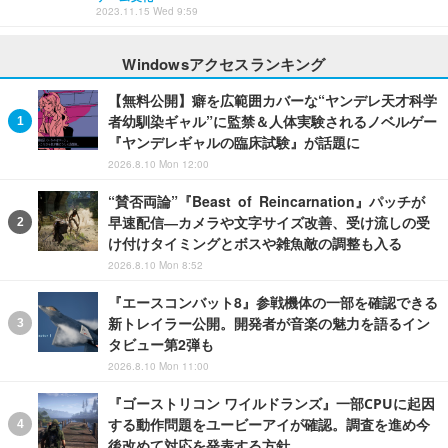
2023.11.15 Wed 9:59
Windowsアクセスランキング
【無料公開】癖を広範囲カバーな“ヤンデレ天才科学
者幼馴染ギャル”に監禁＆人体実験されるノベルゲー
『ヤンデレギャルの臨床試験』が話題に
2026.8.10 Mon 12:00
“賛否両論”『Beast of Reincarnation』パッチが
早速配信―カメラや文字サイズ改善、受け流しの受
け付けタイミングとボスや雑魚敵の調整も入る
2026.8.10 Mon 8:52
『エースコンバット8』参戦機体の一部を確認できる
新トレイラー公開。開発者が音楽の魅力を語るイン
タビュー第2弾も
2026.8.10 Mon 11:00
『ゴーストリコン ワイルドランズ』一部CPUに起因
する動作問題をユービーアイが確認。調査を進め今
後改めて対応を発表する方針