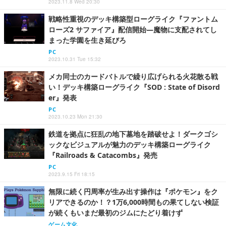
2023.11.8 Wed 20:30
戦略性重視のデッキ構築型ローグライク『ファントム
ローズ2 サファイア』配信開始―魔物に支配されてし
まった学園を生き延びろ
PC
2023.10.31 Tue 15:32
メカ同士のカードバトルで繰り広げられる火花散る戦
い！デッキ構築ローグライク『SOD : State of Disord
er』発表
PC
2023.10.23 Mon 21:30
鉄道を拠点に狂乱の地下墓地を踏破せよ！ダークゴシ
ックなビジュアルが魅力のデッキ構築ローグライク
『Railroads & Catacombs』発売
PC
2023.9.15 Fri 18:15
無限に続く円周率が生み出す操作は『ポケモン』をク
リアできるのか！？1万6,000時間もの果てしない検証
が続くもいまだ最初のジムにたどり着けず
ゲーム文化