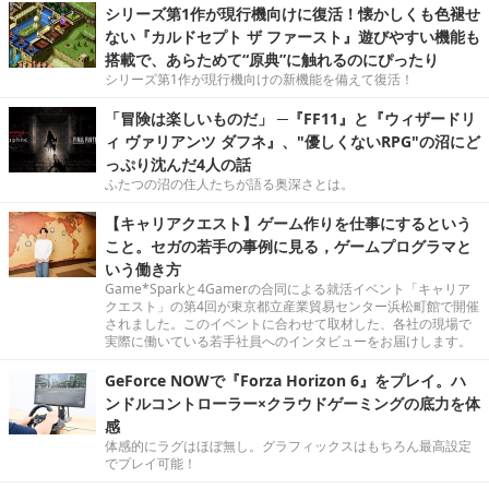
シリーズ第1作が現行機向けに復活！懐かしくも色褪せ
ない『カルドセプト ザ ファースト』遊びやすい機能も
搭載で、あらためて“原典”に触れるのにぴったり
シリーズ第1作が現行機向けの新機能を備えて復活！
「冒険は楽しいものだ」 ─『FF11』と『ウィザードリ
ィ ヴァリアンツ ダフネ』、"優しくないRPG"の沼にど
っぷり沈んだ4人の話
ふたつの沼の住人たちが語る奥深さとは。
【キャリアクエスト】ゲーム作りを仕事にするという
こと。セガの若手の事例に見る，ゲームプログラマと
いう働き方
Game*Sparkと4Gamerの合同による就活イベント「キャリア
クエスト」の第4回が東京都立産業貿易センター浜松町館で開催
されました。このイベントに合わせて取材した、各社の現場で
実際に働いている若手社員へのインタビューをお届けします。
GeForce NOWで『Forza Horizon 6』をプレイ。ハ
ンドルコントローラー×クラウドゲーミングの底力を体
感
体感的にラグはほぼ無し。グラフィックスはもちろん最高設定
でプレイ可能！