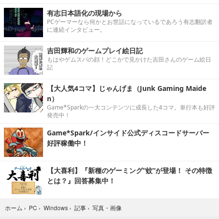
有志日本語化の現場から
PCゲーマーなら何かとお世話になっているであろう有志翻訳者
に連続インタビュー。
吉田輝和のゲームプレイ絵日記
もはやゲムスパの顔！どこかで見かけた吉田さんのゲーム絵日
記
【大人気4コマ】じゃんげま（Junk Gaming Maide
n）
Game*Sparkの一大コンテンツに成長した4コマ。単行本も好評
発売中！
Game*Spark/インサイド公式ディスコードサーバー
好評稼働中！
【大喜利】『新種のゲーミング“蚊”が登場！ その特徴
とは？』回答募集中！
写真・画像
ホーム
›
PC
›
Windows
›
記事
›