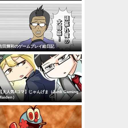
吉田輝和のゲームプレイ絵日記
【大人気4コマ】じゃんげま（Junk Gaming
Maiden）