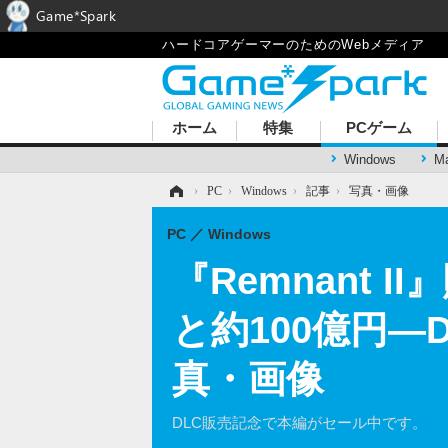
Game*Spark
ハードコアゲーマーのためのWebメディア
ホーム
特集
PCゲーム
Windows
M
ホーム
›
PC
›
Windows
›
記事
›
写真・画像
PC
Windows
『Remnant
と約100億円―
真・画像
DLC販売記念で本編がセール中です。