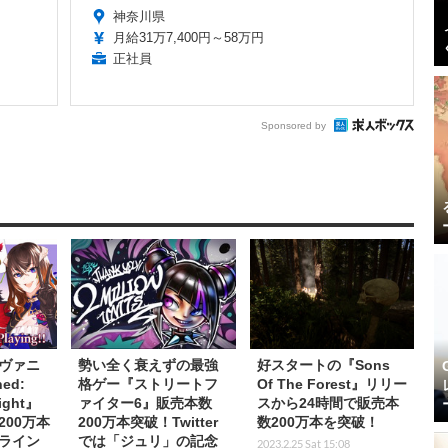
神奈川県
月給31万7,400円～58万円
正社員
Sponsored by
ヴァニ
勢い全く衰えずの最強
好スタートの『Sons
ed:
格ゲー『ストリートフ
Of The Forest』リリー
Night』
ァイター6』販売本数
スから24時間で販売本
00万本
200万本突破！Twitter
数200万本を突破！
ライン
では「ジュリ」の記念
2023.2.25 Sat 15:08