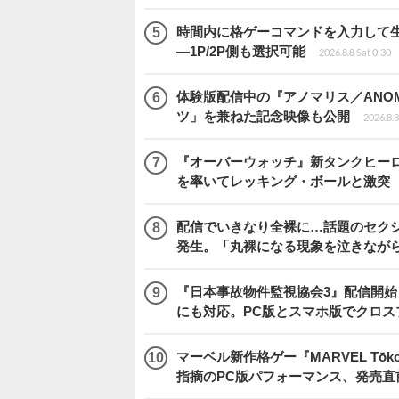
時間内に格ゲーコマンドを入力して生き残
―1P/2P側も選択可能
2026.8.8 Sat 0:30
体験版配信中の『アノマリス／ANOM
ツ」を兼ねた記念映像も公開
2026.8.8
『オーバーウォッチ』新タンクヒーロー
を率いてレッキング・ボールと激突
配信でいきなり全裸に…話題のセク
発生。「丸裸になる現象を泣きなが
『日本事故物件監視協会3』配信開
にも対応。PC版とスマホ版でクロス
マーベル新作格ゲー『MARVEL Tōkon
指摘のPC版パフォーマンス、発売直