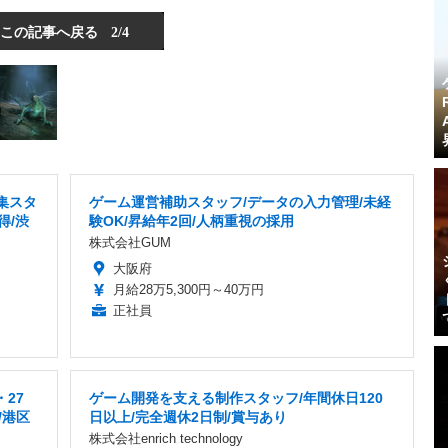
この記事へ戻る
2/4
集スタ
ゲーム運営補助スタッフ/データの入力管理/未経
得/渋
験OK/昇給年2回/人柄重視の採用
株式会社GUM
大阪府
月給28万5,300円～40万円
正社員
27
ゲーム開発を支える制作スタッフ/年間休日120
/港区
日以上/完全週休2日制/賞与あり
株式会社enrich technology