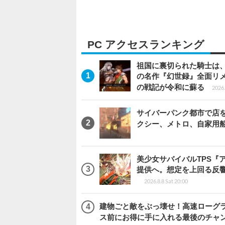
PC アクセスランキング
祖国に裏切られた騎士は、
の名作『幻世録』全面リ
の戦記が令和に蘇る
2026.
サイバーパンク都市で店を開く
クシー、メトロ、自家用
美少女サバイバルTPS『
提供へ。想定を上回る反
2026.8.8 Sat 20:00
建物ごと敵をぶっ壊せ！高速ローグライト
ス前にお得に手に入れる最後のチャ