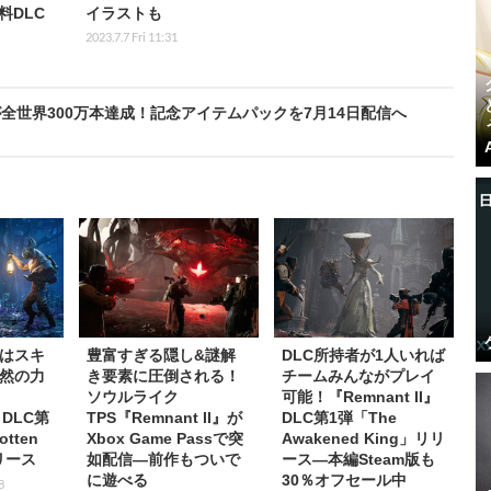
料DLC
イラストも
2023.7.7 Fri 11:31
世界300万本達成！記念アイテムパックを7月14日配信へ
はスキ
豊富すぎる隠し&謎解
DLC所持者が1人いれば
然の力
き要素に圧倒される！
チームみんながプレイ
ソウルライク
可能！『Remnant II』
I』DLC第
TPS『Remnant II』が
DLC第1弾「The
otten
Xbox Game Passで突
Awakened King」リリ
リリース
如配信―前作もついで
ース―本編Steam版も
に遊べる
30％オフセール中
8