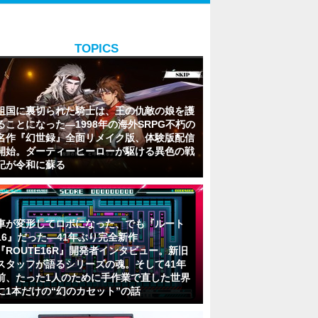
TOPICS
祖国に裏切られた騎士は、王の仇敵の娘を護
ることになった―1998年の海外SRPG不朽の
名作『幻世録』全面リメイク版、体験版配信
開始。ダーティーヒーローが駆ける異色の戦
記が令和に蘇る
車が変形してロボになった、でも『ルート
16』だった―41年ぶり完全新作
『ROUTE16R』開発者インタビュー。新旧
スタッフが語るシリーズの魂。そして41年
前、たった1人のために手作業で直した世界
に1本だけの“幻のカセット”の話