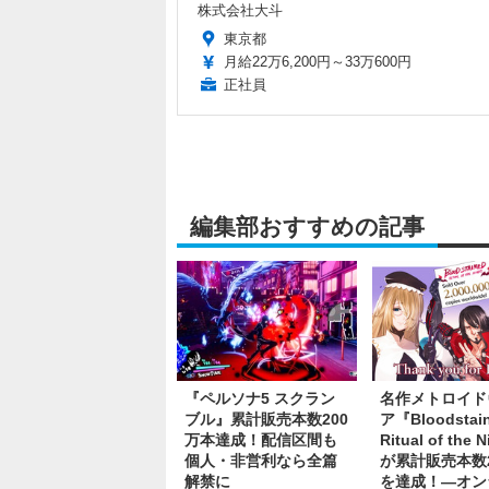
株式会社大斗
東京都
月給22万6,200円～33万600円
正社員
編集部おすすめの記事
『ペルソナ5 スクラン
名作メトロイド
ブル』累計販売本数200
ア『Bloodstain
万本達成！配信区間も
Ritual of the 
個人・非営利なら全篇
が累計販売本数2
解禁に
を達成！―オン