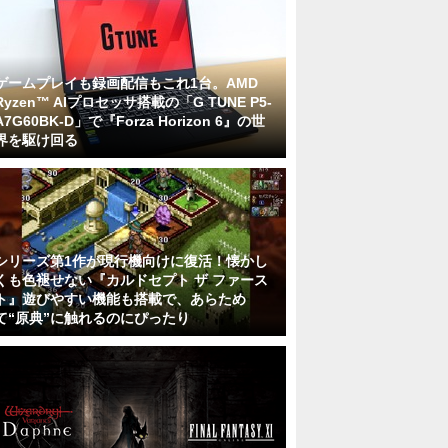
ゲームプレイも録画配信もこれ1台。AMD
Ryzen™ AIプロセッサ搭載の「G TUNE P5-
A7G60BK-D」で『Forza Horizon 6』の世
界を駆け回る
シリーズ第1作が現行機向けに復活！懐かし
くも色褪せない『カルドセプト ザ ファース
ト』遊びやすい機能も搭載で、あらため
て“原典”に触れるのにぴったり