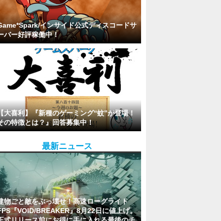
Game*Spark/インサイド公式ディスコードサ
ーバー好評稼働中！
【大喜利】『新種のゲーミング“蚊”が登場！
その特徴とは？』回答募集中！
最新ニュース
建物ごと敵をぶっ壊せ！高速ローグライト
FPS『VOID/BREAKER』8月22日に値上げ。
正式リリース前にお得に手に入れる最後のチ