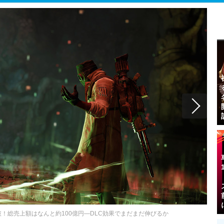
本を突破！総売上額はなんと約100億円―DLC効果でまだまだ伸びるか