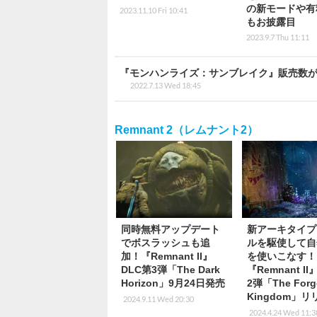
の新モードや有
2023.11.10 Fri 10:41
もお披露目
2023.9.7 Thu 11:11
『モンハンライズ：サンブレイク』販売数が全
2022.7.13 Wed 18:45
Remnant 2（レムナント2）
同時無料アップデート
新アーキタイプ
でボスラッシュも追
ルを駆使して自
加！『Remnant II』
を使いこなす！
DLC第3弾「The Dark
『Remnant I
Horizon」9月24日発売
2弾「The Forg
Kingdom」
2024.9.11 Wed 20:30
2024.4.24 Wed 11:3