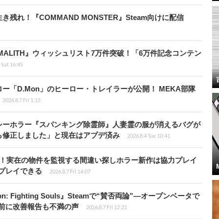
れ！『COMMAND MONSTER』Steam向けに配信
ALITH』ウィッシュリスト7万件突破！「6万件記念コンテン
 Sat 16:45
「D.Mon」のヒーロー・トレイラーが公開！ MEKA部隊
2026.8.7 Fri 1:15
シーホラー『スパンキング除霊師』人妻霊の服が消えるバグが
ら修正しました」と現在はアプデ済み
2026.8.4 Tue 10:41
始！実在の物件を監視する間違い探しホラー新作は協力プレイ
プレイできる
2026.8.7 Fri 14:07
: Fighting Souls』Steamで“賛否両論”―オープンベータで
前に改善報告も不満の声
2026.8.7 Fri 12:21