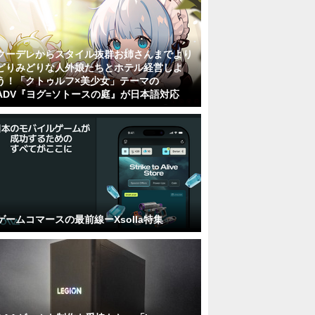
クーデレからスタイル抜群お姉さんまでより
どりみどりな人外娘たちとホテル経営しよ
う！「クトゥルフ×美少女」テーマの
ADV『ヨグ=ソトースの庭』が日本語対応
ゲームコマースの最前線ーXsolla特集