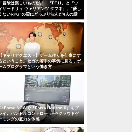
「冒険は楽しいものだ」 ─『FF11』と『ウ
ィザードリィ ヴァリアンツ ダフネ』、"優し
くないRPG"の沼にどっぷり沈んだ4人の話
【キャリアクエスト】ゲーム作りを仕事にす
るということ。セガの若手の事例に見る，ゲ
ームプログラマという働き方
GeForce NOWで『Forza Horizon 6』をプ
レイ。ハンドルコントローラー×クラウドゲ
ーミングの底力を体感