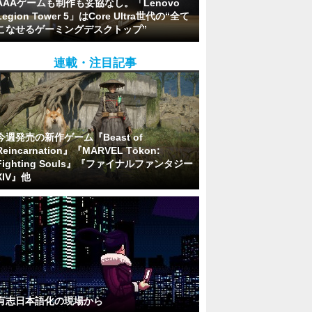
AAAゲームも制作も妥協なし。「Lenovo
Legion Tower 5」はCore Ultra世代の“全て
こなせるゲーミングデスクトップ”
連載・注目記事
今週発売の新作ゲーム『Beast of
Reincarnation』『MARVEL Tōkon:
Fighting Souls』『ファイナルファンタジー
XIV』他
有志日本語化の現場から