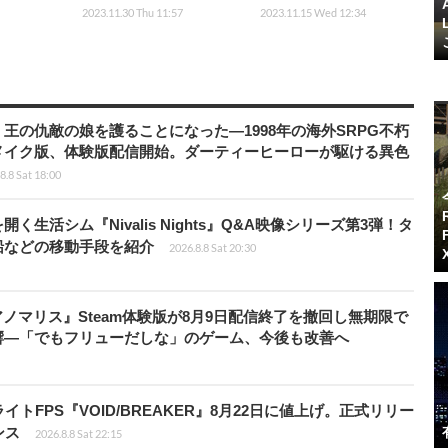
2023.11.30 Thu 11:57
2023.11.15 Wed 12:34
王の仇敵の娘を護ることになった―1998年の海外SRPG不朽
メイク版、体験版配信開始。ダーティーヒーローが駆ける異色
8.8 Sat 18:00
生活シム『Nivalis Nights』Q&A映像シリーズ第3弾！タ
船などの移動手段を紹介
2026.8.8 Sat 20:30
アノマリス』Steam体験版が8月9日配信終了を撤回し無期限で
響―「でもフリューだしな」のゲーム、今後も改善へ
FPS『VOID/BREAKER』8月22日に値上げ。正式リリー
ンス
2026.8.8 Sat 22:15