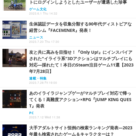
トにログインしようとしたユーザーが遭遇した珍事
ゲーム文化
2023.6.1 Thu 14:32
生体認証データを収集分類する90年代ディストピアな
経営シム『FACEMINER』発表！
ニュース
2023.7.20 Thu 17:30
友と共に高みを目指せ！『Only Up!』にインスパイア
された"イライラ系"3Dアクションはマルチプレイにも
対応―採れたて！本日のSteam注目ゲーム11選【2023
年7月28日】
連載・特集
2023.7.28 Fri 19:00
あのイライラジャンプゲーがマルチプレイ対応で帰っ
てくる！高難度アクション×RPG『JUMP KING QUES
T』発表
PC
2023.7.12 Wed 11:38
大手アダルトサイト恒例の検索ランキング発表―2023
年最も検索されたゲーム＆キャラクターは？