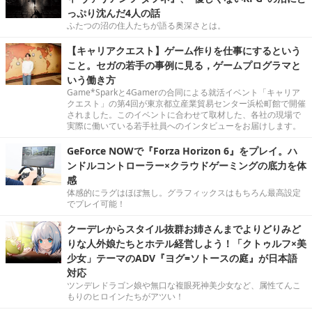
っぷり沈んだ4人の話
ふたつの沼の住人たちが語る奥深さとは。
【キャリアクエスト】ゲーム作りを仕事にするという
こと。セガの若手の事例に見る，ゲームプログラマと
いう働き方
Game*Sparkと4Gamerの合同による就活イベント「キャリア
クエスト」の第4回が東京都立産業貿易センター浜松町館で開催
されました。このイベントに合わせて取材した、各社の現場で
実際に働いている若手社員へのインタビューをお届けします。
GeForce NOWで『Forza Horizon 6』をプレイ。ハ
ンドルコントローラー×クラウドゲーミングの底力を体
感
体感的にラグはほぼ無し。グラフィックスはもちろん最高設定
でプレイ可能！
クーデレからスタイル抜群お姉さんまでよりどりみど
りな人外娘たちとホテル経営しよう！「クトゥルフ×美
少女」テーマのADV『ヨグ=ソトースの庭』が日本語
対応
ツンデレドラゴン娘や無口な複眼死神美少女など、属性てんこ
もりのヒロインたちがアツい！