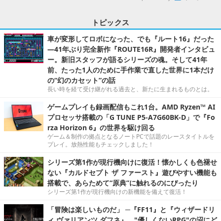
トピックス
車が変形してロボになった、でも『ルート16』だった
―41年ぶり完全新作『ROUTE16R』開発者インタビュ
ー。新旧スタッフが語るシリーズの魂。そして41年
前、たった1人のために手作業で直した世界に1本だけ
の“幻のカセット”の話
長い時を経て受け継がれる過去と、新たに生まれるものとは。
ゲームプレイも録画配信もこれ1台。AMD Ryzen™ AI
プロセッサ搭載の「G TUNE P5-A7G60BK-D」で『Fo
rza Horizon 6』の世界を駆け回る
ゲーム＆制作の拠点となるノートPCで話題のレースタイトルを
プレイ。放熱性能もチェックしました！
シリーズ第1作が現行機向けに復活！懐かしくも色褪せ
ない『カルドセプト ザ ファースト』遊びやすい機能も
搭載で、あらためて“原典”に触れるのにぴったり
シリーズ第1作が現行機向けの新機能を備えて復活！
「冒険は楽しいものだ」 ─『FF11』と『ウィザードリ
ィ ヴァリアンツ ダフネ』、"優しくないRPG"の沼にど