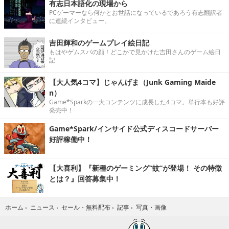
有志日本語化の現場から
PCゲーマーなら何かとお世話になっているであろう有志翻訳者
に連続インタビュー。
吉田輝和のゲームプレイ絵日記
もはやゲムスパの顔！どこかで見かけた吉田さんのゲーム絵日
記
【大人気4コマ】じゃんげま（Junk Gaming Maide
n）
Game*Sparkの一大コンテンツに成長した4コマ。単行本も好評
発売中！
Game*Spark/インサイド公式ディスコードサーバー
好評稼働中！
【大喜利】『新種のゲーミング“蚊”が登場！ その特徴
とは？』回答募集中！
写真・画像
ホーム
›
ニュース
›
セール・無料配布
›
記事
›