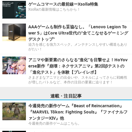
ゲームコマースの最前線ーXsolla特集
Xsollaの最新情報はこちらから！
AAAゲームも制作も妥協なし。「Lenovo Legion To
wer 5」はCore Ultra世代の“全てこなせるゲーミング
デスクトップ”
迫力を感じる強力スペック。メンテナンスしやすい構造もあり
がたい！
アニマや新要素のさらなる“進化”を目撃せよ！HoYov
erse新作『崩壊：ネクサスアニマ』第2回βテストの
「進化テスト」を体験【プレイレポ】
さまざまなアニマとの出会いや、スキルによってさらに戦略性
が増したバトルなど、本作の注目の要素に迫ります！
連載・注目記事
今週発売の新作ゲーム『Beast of Reincarnation』
『MARVEL Tōkon: Fighting Souls』『ファイナルフ
ァンタジーXIV』他
今週発売の新作ゲームはこちら。