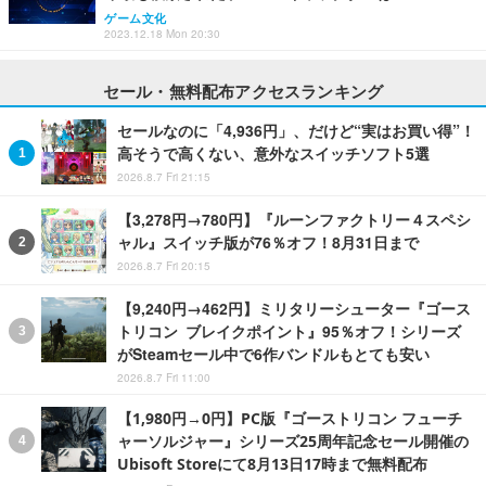
ゲーム文化
2023.12.18 Mon 20:30
セール・無料配布アクセスランキング
セールなのに「4,936円」、だけど“実はお買い得”！
高そうで高くない、意外なスイッチソフト5選
2026.8.7 Fri 21:15
【3,278円→780円】『ルーンファクトリー４スペシ
ャル』スイッチ版が76％オフ！8月31日まで
2026.8.7 Fri 20:15
【9,240円→462円】ミリタリーシューター『ゴース
トリコン ブレイクポイント』95％オフ！シリーズ
がSteamセール中で6作バンドルもとても安い
2026.8.7 Fri 11:00
【1,980円→0円】PC版『ゴーストリコン フューチ
ャーソルジャー』シリーズ25周年記念セール開催の
Ubisoft Storeにて8月13日17時まで無料配布