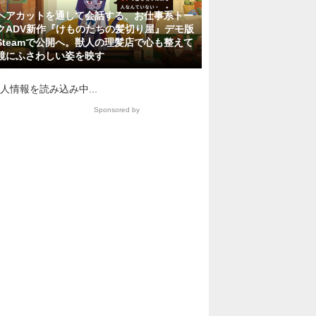
ヘアカットを通して会話する、お仕事系トー
クADV新作『けものたちの髪切り屋』デモ版
Steamで公開へ。獣人の理髪店で心も整えて
鏡にふさわしい姿を映す
人情報を読み込み中...
Sponsored by