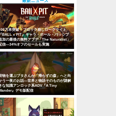
最新ニュース
200万本突破！ブロック崩しローグライト
『BALL x PIT』キャラ・ボール・パッシブ
追加の最後の無料アプデ「The Naturalist」
配信―34%オフのセールも実施
荷物を運ぶブタさんが「帰らずの森」へと向
かう一夜のお話―世界と物語そのものが謎解
きな知識アンロック系ADV『A Tiny
Wander』デモ版配信