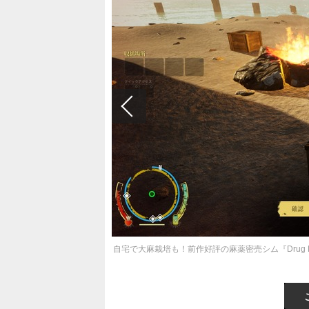
自宅で大麻栽培も！前作好評の麻薬密売シム『Drug De