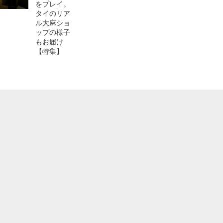
Sponsored by
ついに来るぞ『バルダ
GOTY受賞！世界を夢
拳！露
ーズ・ゲート3』日本語
中にした傑作RPG『バ