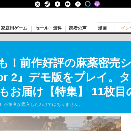
家庭用ゲーム
セール・無料
読者の声
漫画
イン
も！前作好評の麻薬密売シム
mulator 2』デモ版をプレ
もお届け【特集】 11枚目
！ ※筆者が購入したわけではありません。