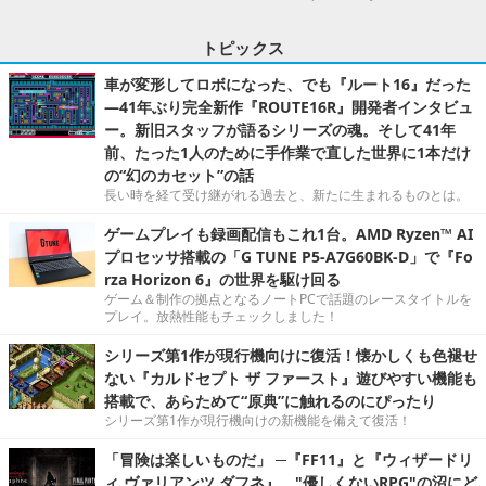
トピックス
車が変形してロボになった、でも『ルート16』だった
―41年ぶり完全新作『ROUTE16R』開発者インタビュ
ー。新旧スタッフが語るシリーズの魂。そして41年
前、たった1人のために手作業で直した世界に1本だけ
の“幻のカセット”の話
長い時を経て受け継がれる過去と、新たに生まれるものとは。
ゲームプレイも録画配信もこれ1台。AMD Ryzen™ AI
プロセッサ搭載の「G TUNE P5-A7G60BK-D」で『Fo
rza Horizon 6』の世界を駆け回る
ゲーム＆制作の拠点となるノートPCで話題のレースタイトルを
プレイ。放熱性能もチェックしました！
シリーズ第1作が現行機向けに復活！懐かしくも色褪せ
ない『カルドセプト ザ ファースト』遊びやすい機能も
搭載で、あらためて“原典”に触れるのにぴったり
シリーズ第1作が現行機向けの新機能を備えて復活！
「冒険は楽しいものだ」 ─『FF11』と『ウィザードリ
ィ ヴァリアンツ ダフネ』、"優しくないRPG"の沼にど