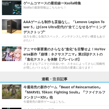
ゲームコマースの最前線ーXsolla特集
Xsollaの最新情報はこちらから！
AAAゲームも制作も妥協なし。「Lenovo Legion To
wer 5」はCore Ultra世代の“全てこなせるゲーミング
デスクトップ”
迫力を感じる強力スペック。メンテナンスしやすい構造もあり
がたい！
アニマや新要素のさらなる“進化”を目撃せよ！HoYov
erse新作『崩壊：ネクサスアニマ』第2回βテストの
「進化テスト」を体験【プレイレポ】
さまざまなアニマとの出会いや、スキルによってさらに戦略性
が増したバトルなど、本作の注目の要素に迫ります！
連載・注目記事
今週発売の新作ゲーム『Beast of Reincarnation』
『MARVEL Tōkon: Fighting Souls』『ファイナルフ
ァンタジーXIV』他
今週発売の新作ゲームはこちら。