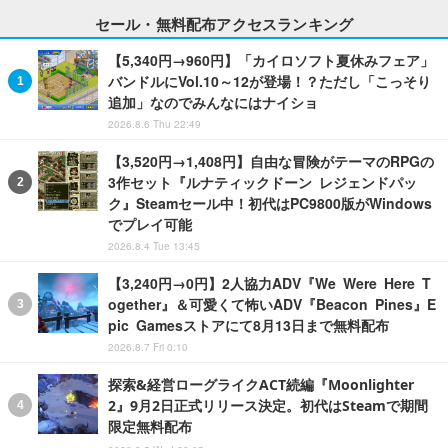
セール・無料配布アクセスランキング
【5,340円→960円】「カイロソフト夏休みフェア」
バンドルにVol.10～12が登場！？ただし「こっそり
追加」なのでみんなにはナイショ
2026.8.6 Thu 22:49
【3,520円→1,408円】自由な冒険がテーマのRPGの
3作セット『ルナティックドーン レジェンドパッ
ク』Steamセール中！初代はPC9800版がWindows
でプレイ可能
2026.8.4 Tue 13:45
【3,240円→0円】2人協力ADV『We Were Here T
ogether』＆可愛くて怖いADV『Beacon Pines』E
pic Gamesストアにて8月13日まで無料配布
2026.8.7 Fri 0:10
探索&経営ローグライクACT続編『Moonlighter
2』9月2日正式リリース決定。初代はSteamで期間
限定無料配布