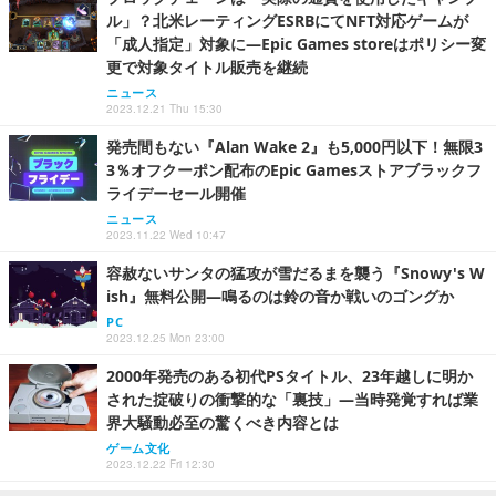
ル」？北米レーティングESRBにてNFT対応ゲームが
「成人指定」対象に―Epic Games storeはポリシー変
更で対象タイトル販売を継続
ニュース
2023.12.21 Thu 15:30
発売間もない『Alan Wake 2』も5,000円以下！無限3
3％オフクーポン配布のEpic Gamesストアブラックフ
ライデーセール開催
ニュース
2023.11.22 Wed 10:47
容赦ないサンタの猛攻が雪だるまを襲う『Snowy's W
ish』無料公開―鳴るのは鈴の音か戦いのゴングか
PC
2023.12.25 Mon 23:00
2000年発売のある初代PSタイトル、23年越しに明か
された掟破りの衝撃的な「裏技」―当時発覚すれば業
界大騒動必至の驚くべき内容とは
ゲーム文化
2023.12.22 Fri 12:30