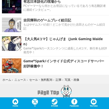
有志日本語化の現場から
PCゲーマーなら何かとお世話になっているであろう有志翻訳者
に連続インタビュー。
吉田輝和のゲームプレイ絵日記
もはやゲムスパの顔！どこかで見かけた吉田さんのゲーム絵日
記
【大人気4コマ】じゃんげま（Junk Gaming Maide
n）
Game*Sparkの一大コンテンツに成長した4コマ。単行本も好評
発売中！
Game*Spark/インサイド公式ディスコードサーバー
好評稼働中！
写真・画像
ホーム
›
ニュース
›
セール・無料配布
›
記事
›
Home
X
STEAM
Facebook
YouTube