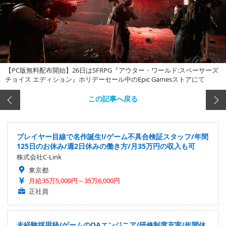
【PC版無料配布開始】26日はSFRPG『アウター・ワールド:スペーサーズ
チョイス エディション』ホリデーセール中のEpic Gamesストアにて
この記事へ戻る
プレイヤー目線で名作誕生!/ゲーム不具合検証スタッフ/年間
125日のお休み/週2日休みの働き方/月35万円の収入も可
株式会社C-Link
東京都
月給35万5,000円～35万6,000円
正社員
未経験採用枠/ゲームのQAエンジニア/研修制度充実/年間休