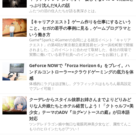
っぷり沈んだ4人の話
ふたつの沼の住人たちが語る奥深さとは。
【キャリアクエスト】ゲーム作りを仕事にするという
こと。セガの若手の事例に見る，ゲームプログラマと
いう働き方
Game*Sparkと4Gamerの合同による就活イベント「キャリア
クエスト」の第4回が東京都立産業貿易センター浜松町館で開催
されました。このイベントに合わせて取材した、各社の現場で
実際に働いている若手社員へのインタビューをお届けします。
GeForce NOWで『Forza Horizon 6』をプレイ。ハ
ンドルコントローラー×クラウドゲーミングの底力を体
感
体感的にラグはほぼ無し。グラフィックスはもちろん最高設定
でプレイ可能！
クーデレからスタイル抜群お姉さんまでよりどりみど
りな人外娘たちとホテル経営しよう！「クトゥルフ×美
少女」テーマのADV『ヨグ=ソトースの庭』が日本語
対応
ツンデレドラゴン娘や無口な複眼死神美少女など、属性てんこ
もりのヒロインたちがアツい！