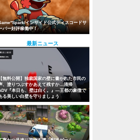
Game*Spark/インサイド公式ディスコードサ
ーバー好評稼働中！
最新ニュース
【無料公開】独裁国家の壁に書かれた市民の
声、塗りつぶすかあえて残すか…清掃
ADV『本日も、壁は白く。』―王都の象徴で
ある美しい白壁を守りましょう