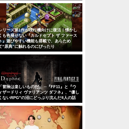
シリーズ第1作が現行機向けに復活！懐かし
くも色褪せない『カルドセプト ザ ファース
ト』遊びやすい機能も搭載で、あらため
て“原典”に触れるのにぴったり
「冒険は楽しいものだ」 ─『FF11』と『ウ
ィザードリィ ヴァリアンツ ダフネ』、"優し
くないRPG"の沼にどっぷり沈んだ4人の話