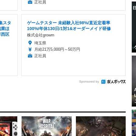
正社員
集スタ
ゲームテスター 未経験入社98%/直近定着率
残業ほ
100%/年休130日/1対1&オーダーメイド研修
市西区
株式会社growm
埼玉県
月給21万5,000円～50万円
正社員
Sponsored by