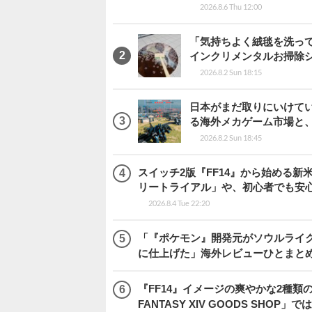
2026.8.6 Thu 12:00
「気持ちよく絨毯を洗っ
インクリメンタルお掃除
2026.8.2 Sun 18:15
日本がまだ取りにいけていな
る海外メカゲーム市場と
2026.8.2 Sun 18:45
スイッチ2版『FF14』から始める新
リートライアル」や、初心者でも安
2026.8.4 Tue 22:20
「『ポケモン』開発元がソウルライク
に仕上げた」海外レビューひとまとめ『Beast
『FF14』イメージの爽やかな2種類
FANTASY XIV GOODS SHO