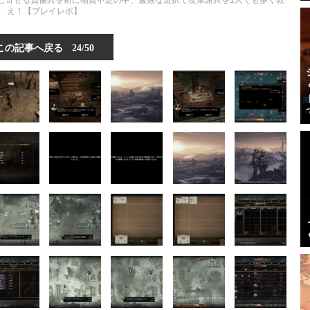
l』―押し寄せる負傷兵を前に物資不足の中、最適な選択で友軍諸兵を1人でも多く救
え！【プレイレポ】
この記事へ戻る
24/50