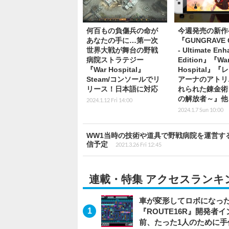
何百もの負傷兵の命が
今週発売の新作
あなたの手に…第一次
『GUNGRAVE G
世界大戦が舞台の野戦
- Ultimate En
病院ストラテジー
Edition』『Wa
『War Hospital』
Hospital』
Steam/コンソールでリ
アーナのアトリ
リース！日本語に対応
れられた錬金術
の解放者～』他
2024.1.12 Fri 14:00
2024.1.7 Sun 10:00
WW1当時の技術や道具で野戦病院を運営する歴史
信予定
2021.3.26 Fri 12:45
連載・特集 アクセスランキ
車が変形してロボになった
『ROUTE16R』開発
前、たった1人のために手