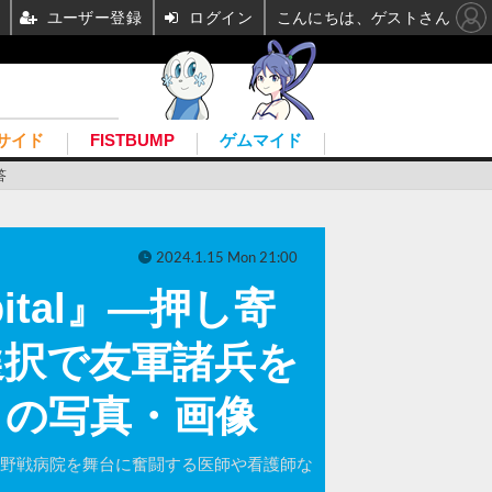
ユーザー登録
ログイン
こんにちは、ゲストさん
サイド
FISTBUMP
ゲムマイド
答
2024.1.15 Mon 21:00
ital』―押し寄
選択で友軍諸兵を
目の写真・画像
』。WW1の野戦病院を舞台に奮闘する医師や看護師な