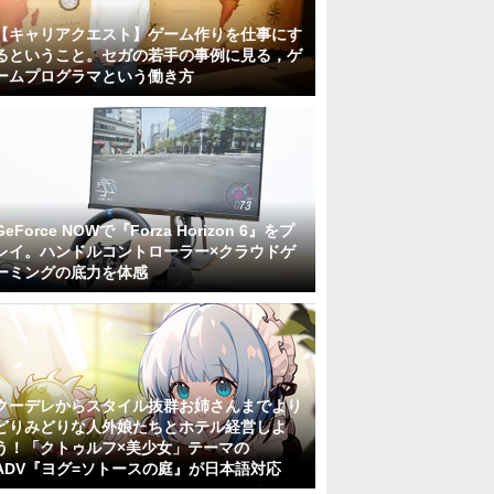
【キャリアクエスト】ゲーム作りを仕事にす
るということ。セガの若手の事例に見る，ゲ
ームプログラマという働き方
GeForce NOWで『Forza Horizon 6』をプ
レイ。ハンドルコントローラー×クラウドゲ
ーミングの底力を体感
クーデレからスタイル抜群お姉さんまでより
どりみどりな人外娘たちとホテル経営しよ
う！「クトゥルフ×美少女」テーマの
ADV『ヨグ=ソトースの庭』が日本語対応