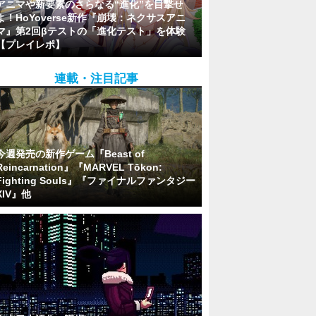
アニマや新要素のさらなる“進化”を目撃せ
よ！HoYoverse新作『崩壊：ネクサスアニ
マ』第2回βテストの「進化テスト」を体験
【プレイレポ】
連載・注目記事
今週発売の新作ゲーム『Beast of
Reincarnation』『MARVEL Tōkon:
Fighting Souls』『ファイナルファンタジー
XIV』他