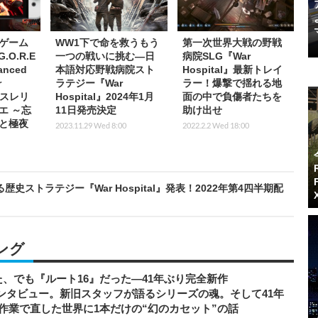
ゲーム
WW1下で命を救うもう
第一次世界大戦の野戦
.O.R.E
一つの戦いに挑む―日
病院SLG『War
hanced
本語対応野戦病院スト
Hospital』最新トレイ
r
ラテジー『War
ラー！爆撃で揺れる地
『レスレリ
Hospital』2024年1月
面の中で負傷者たちを
エ ～忘
11日発売決定
助け出せ
と極夜
2023.11.29 Wed 8:00
2022.2.2 Wed 18:00
ストラテジー『War Hospital』発表！2022年第4四半期配
ング
、でも『ルート16』だった―41年ぶり完全新作
者インタビュー。新旧スタッフが語るシリーズの魂。そして41年
作業で直した世界に1本だけの“幻のカセット”の話