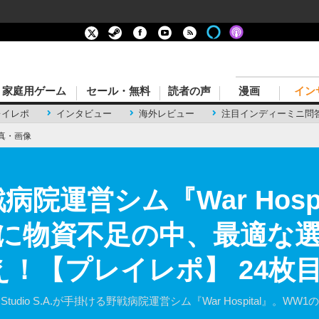
家庭用ゲーム
セール・無料
読者の声
漫画
イン
レイレポ
インタビュー
海外レビュー
注目インディーミニ問
真・画像
院運営シム『War Hosp
に物資不足の中、最適な
え！【プレイレポ】 24枚
b Studio S.A.が手掛ける野戦病院運営シム『War Hospital