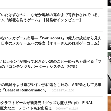
ていたはずなのに、なぜか地球の運命まで背負わされている」
シム『絨毯を洗うゲーム』【開発者インタビュー】
いメカゲーム市場―『War Robots』3億人の成功から見え
、日本のメカゲームへの提言【オリーさんのロボゲーコラム】
米“ヒカセン”が知っておきたい10のこと―めっちゃ遊べる「フ
心の「コンテンツサポーター」システム【特集】
の戦闘をより遊びやすい形に落とし込み、ARPGとして見事
 of Reincarnation』
2026.8.4 Tue 15:00
のクラフトビールが新発売！グッズも盛り沢山の「FINAL
P」では巨大なエーテライトもお出迎え
2026.8.6 Thu 12:15