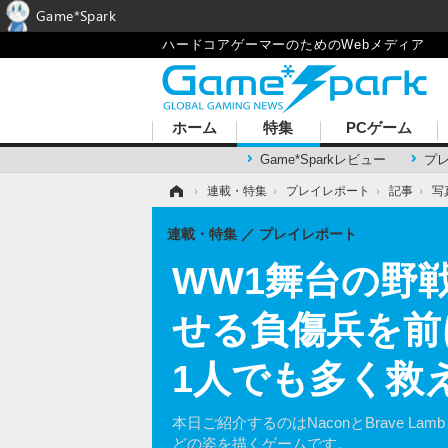
Game*Spark
ハードコアゲーマーのためのWebメディア
ホーム
特集
PCゲーム
Game*Sparkレビュー
プ
ホーム
›
連載・特集
›
プレイレポート
›
記事
›
写
連載・特集
プレイレポート
WW1舞台の野戦病
せる負傷兵を前
1人でも多く救
本日ご紹介するのはNaconとBrave Lam
どの姿を描くゲームです。