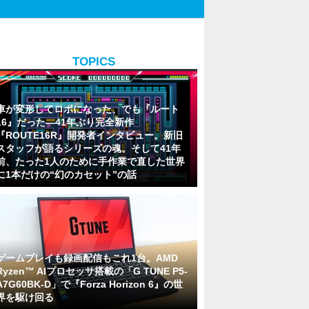
TOPICS
車が変形してロボになった、でも『ルート
16』だった―41年ぶり完全新作
『ROUTE16R』開発者インタビュー。新旧
スタッフが語るシリーズの魂。そして41年
前、たった1人のために手作業で直した世界
に1本だけの“幻のカセット”の話
ゲームプレイも録画配信もこれ1台。AMD
Ryzen™ AIプロセッサ搭載の「G TUNE P5-
A7G60BK-D」で『Forza Horizon 6』の世
界を駆け回る