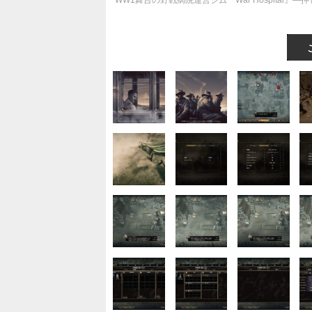
WW1舞台の野戦病院運営シム『War Hospita