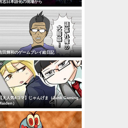
有志日本語化の現場から
吉田輝和のゲームプレイ絵日記
【大人気4コマ】じゃんげま（Junk Gaming
Maiden）