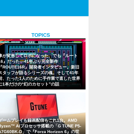
TOPICS
車が変形してロボになった、でも『ルート
16』だった―41年ぶり完全新作
『ROUTE16R』開発者インタビュー。新旧
スタッフが語るシリーズの魂。そして41年
前、たった1人のために手作業で直した世界
に1本だけの“幻のカセット”の話
ゲームプレイも録画配信もこれ1台。AMD
Ryzen™ AIプロセッサ搭載の「G TUNE P5-
A7G60BK-D」で『Forza Horizon 6』の世