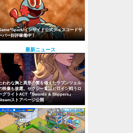
Game*Spark/インサイド公式ディスコードサ
ーバー好評稼働中！
最新ニュース
たわわな胸と異形の髪を備えたラプンツェル
の映像も披露。セクシー童話ヒロイン戦うロ
ーグライトACT『Swords & Slippers』
Steamストアページ公開