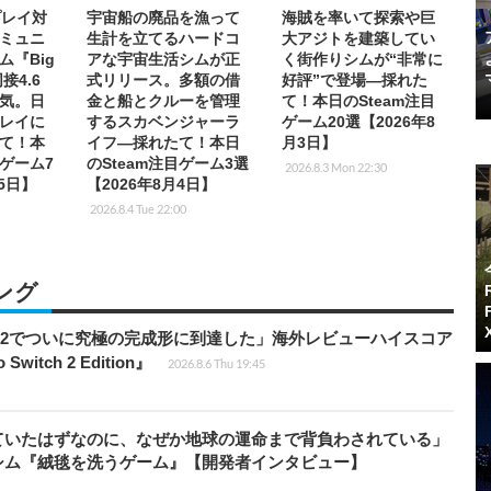
プレイ対
宇宙船の廃品を漁って
海賊を率いて探索や巨
ミュニ
生計を立てるハードコ
大アジトを建築してい
ム『Big
アな宇宙生活シムが正
く街作りシムが“非常に
接4.6
式リリース。多額の借
好評”で登場―採れた
気。日
金と船とクルーを管理
て！本日のSteam注目
レイに
するスカベンジャーラ
ゲーム20選【2026年8
て！本
イフ―採れたて！本日
月3日】
目ゲーム7
のSteam注目ゲーム3選
2026.8.3 Mon 22:30
月5日】
【2026年8月4日】
2026.8.4 Tue 22:00
ング
チ2でついに究極の完成形に到達した」海外レビューハイスコア
witch 2 Edition』
2026.8.6 Thu 19:45
ていたはずなのに、なぜか地球の運命まで背負わされている」
シム『絨毯を洗うゲーム』【開発者インタビュー】