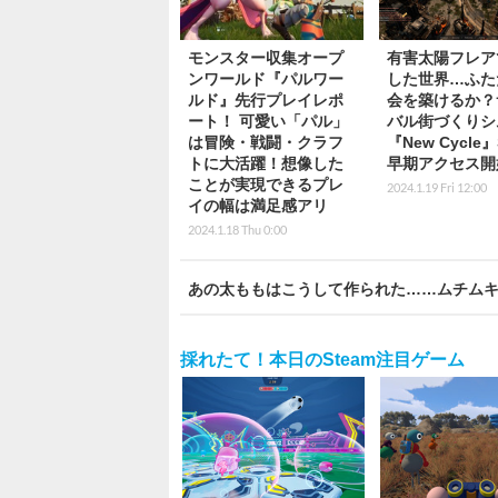
モンスター収集オープ
有害太陽フレア
ンワールド『パルワー
した世界…ふた
ルド』先行プレイレポ
会を築けるか？
ート！ 可愛い「パル」
バル街づくりシ
は冒険・戦闘・クラフ
『New Cycle』
トに大活躍！想像した
早期アクセス開
ことが実現できるプレ
2024.1.19 Fri 12:00
イの幅は満足感アリ
2024.1.18 Thu 0:00
あの太ももはこうして作られた……ムチムキ
採れたて！本日のSteam注目ゲーム