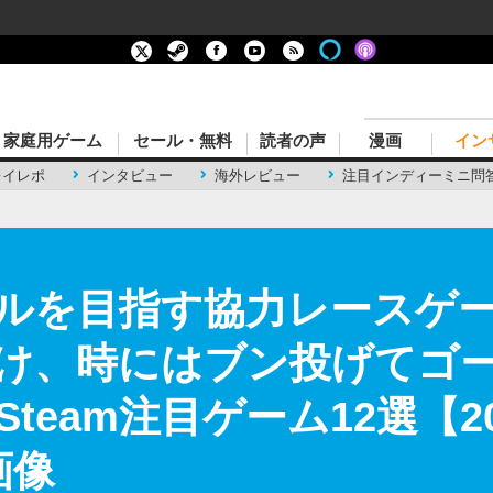
家庭用ゲーム
セール・無料
読者の声
漫画
イン
レイレポ
インタビュー
海外レビュー
注目インディーミニ問
ルを目指す協力レースゲ
け、時にはブン投げてゴ
team注目ゲーム12選【20
画像