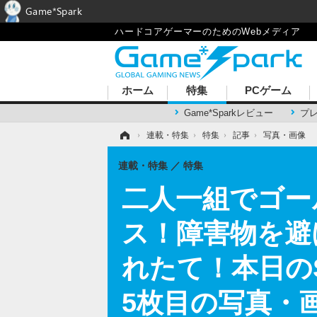
Game*Spark
ハードコアゲーマーのためのWebメディア
ホーム
特集
PCゲーム
Game*Sparkレビュー
プ
ホーム
›
連載・特集
›
特集
›
記事
›
写真・画像
連載・特集
特集
二人一組でゴー
ス！障害物を避
れたて！本日のS
5枚目の写真・