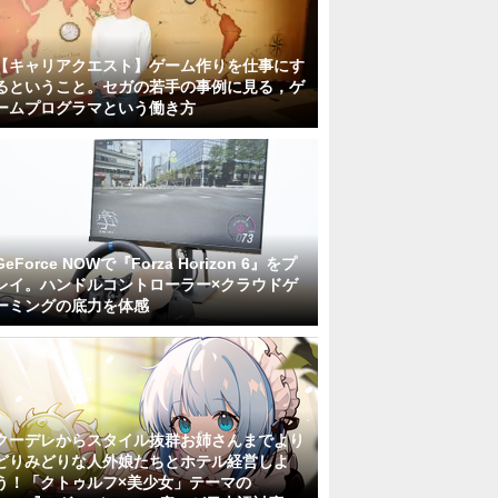
【キャリアクエスト】ゲーム作りを仕事にす
るということ。セガの若手の事例に見る，ゲ
ームプログラマという働き方
GeForce NOWで『Forza Horizon 6』をプ
レイ。ハンドルコントローラー×クラウドゲ
ーミングの底力を体感
クーデレからスタイル抜群お姉さんまでより
どりみどりな人外娘たちとホテル経営しよ
う！「クトゥルフ×美少女」テーマの