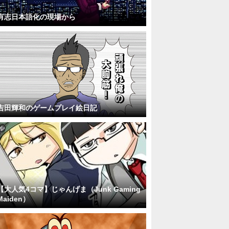
有志日本語化の現場から
吉田輝和のゲームプレイ絵日記
【大人気4コマ】じゃんげま（Junk Gaming
Maiden）