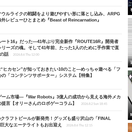
ウルライクの戦闘をより遊びやすい形に落とし込み、ARPG
ューひとまとめ『Beast of Reincarnation』
ト16』だった―41年ぶり完全新作『ROUTE16R』開発者
リーズの魂。そして41年前、たった1人のために手作業で直
”の話
2026.8.6 Thu 12:00
米“ヒカセン”が知っておきたい10のこと―めっちゃ遊べる「フ
心の「コンテンツサポーター」システム【特集】
ム市場―『War Robots』3億人の成功から見える海外メカ
の提言【オリーさんのロボゲーコラム】
2026.8.2 Sun 18:45
のクラフトビールが新発売！グッズも盛り沢山の「FINAL
P」では巨大なエーテライトもお出迎え
2026.8.6 Thu 12:15