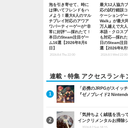
泡を引き寄せて、時に
最大12人協力
は弾いてフレンドをハ
応の試行錯誤コ
メよう！最大6人のマル
ケーションゲー
チプレイ対応のアワア
Walk』が最大同
ワパーティーゲーが“非
万人越えで大人
常に好評”―採れたて！
本語・クロスプ
本日のSteam注目ゲー
も対応―採れた
ム16選【2026年8月6
日のSteam注
日】
選【2026年8
2026.8.6 Thu 22:00
2026.8.5 Wed 22:00
連載・特集 アクセスランキ
「必携のJRPGがスイッ
『ゼノブレイド2 Nintendo S
「気持ちよく絨毯を洗っ
インクリメンタルお掃除
2026.8.2 Sun 18:15