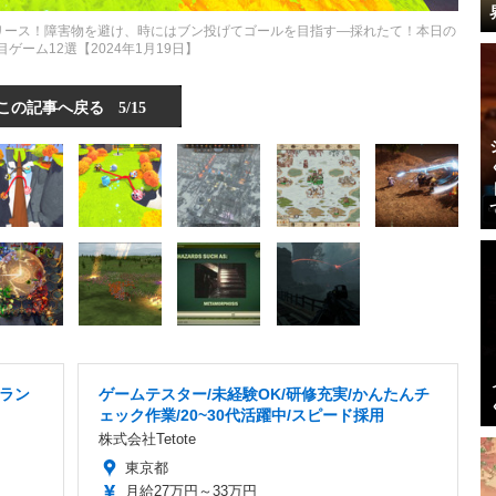
リース！障害物を避け、時にはブン投げてゴールを目指す―採れたて！本日の
注目ゲーム12選【2024年1月19日】
この記事へ戻る
5/15
ラン
ゲームテスター/未経験OK/研修充実/かんたんチ
ェック作業/20~30代活躍中/スピード採用
株式会社Tetote
東京都
月給27万円～33万円