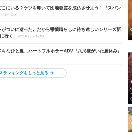
どこにいる？ケツを叩いて団地妻霊を成仏させよう！『スパン
7.31 Fri 0:00
ンがついに逝った。だから鬱憤晴らしに待ち遠しいシリーズ新
6』に行く
2026.8.2 Sun 12:00
ドキなひと夏…ハートフルホラーADV『八尺様がいた夏休み』
スランキングをもっと見る