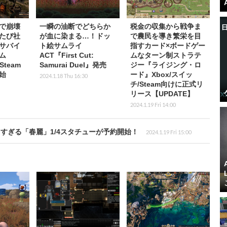
で崩壊
一瞬の油断でどちらか
税金の収集から戦争ま
たび社
が血に染まる…！ドッ
で農民を導き繁栄を目
サバイ
ト絵サムライ
指すカード×ボードゲー
ム
ACT『First Cut:
ムなターン制ストラテ
Steam
Samurai Duel』発売
ジー『ライジング・ロ
始
ード』Xbox/スイッ
2024.1.18 Thu 16:30
チ/Steam向けに正式リ
リース【UPDATE】
2024.1.19 Fri 14:00
すぎる「春麗」1/4スタチューが予約開始！
2024.1.19 Fri 15:00