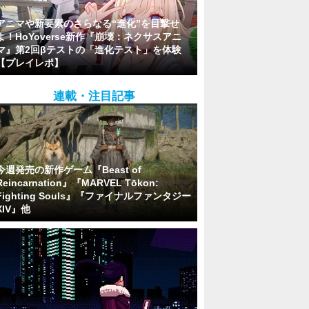
アニマや新要素のさらなる“進化”を目撃せ
よ！HoYoverse新作『崩壊：ネクサスアニ
マ』第2回βテストの「進化テスト」を体験
【プレイレポ】
連載・注目記事
今週発売の新作ゲーム『Beast of
Reincarnation』『MARVEL Tōkon:
Fighting Souls』『ファイナルファンタジー
XIV』他