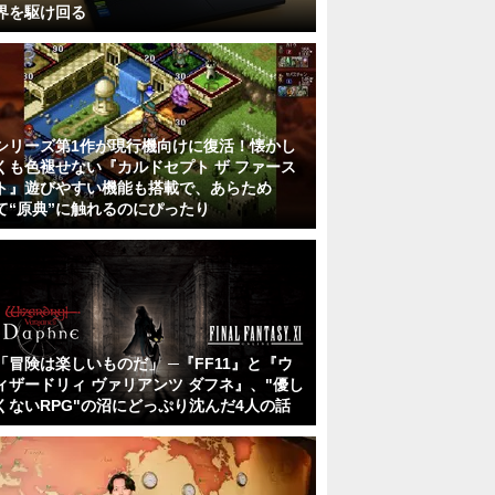
界を駆け回る
シリーズ第1作が現行機向けに復活！懐かし
くも色褪せない『カルドセプト ザ ファース
ト』遊びやすい機能も搭載で、あらため
て“原典”に触れるのにぴったり
「冒険は楽しいものだ」 ─『FF11』と『ウ
ィザードリィ ヴァリアンツ ダフネ』、"優し
くないRPG"の沼にどっぷり沈んだ4人の話