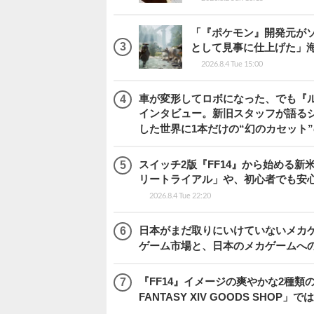
「『ポケモン』開発元がソ
として見事に仕上げた」海外レビ
2026.8.4 Tue 15:00
車が変形してロボになった、でも『ルー
インタビュー。新旧スタッフが語るシ
した世界に1本だけの“幻のカセット
スイッチ2版『FF14』から始める新
リートライアル」や、初心者でも安
2026.8.4 Tue 22:20
日本がまだ取りにいけていないメカゲー
ゲーム市場と、日本のメカゲームへ
『FF14』イメージの爽やかな2種類
FANTASY XIV GOODS SHO