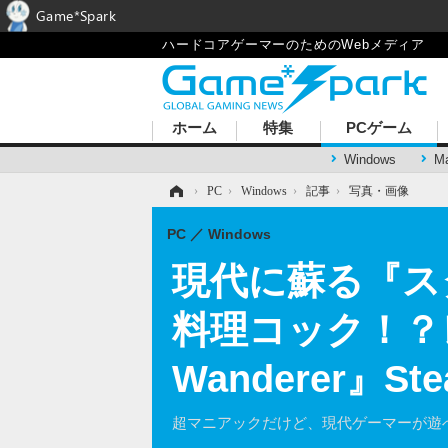
Game*Spark
ハードコアゲーマーのためのWebメディア
ホーム
特集
PCゲーム
Windows
M
ホーム
›
PC
›
Windows
›
記事
›
写真・画像
PC
Windows
現代に蘇る『ス
料理コック！？レ
Wanderer』
超マニアックだけど、現代ゲーマーが遊