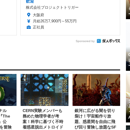
歓迎
株式会社プロジェクトトリガー
大阪府
月給26万7,900円～55万円
正社員
Sponsored by
ナル
CERN実験メンバーも
銀河に広がる闇を切り
『The
務めた物理学者が考
裂け！宇宙船作り放
e』公
案！科学に基づく不時
題、惑星間を自由に飛
を冒険
着惑星脱出メトロイド
び回り冒険し放題なSF