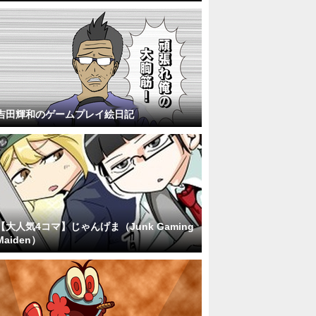
吉田輝和のゲームプレイ絵日記
【大人気4コマ】じゃんげま（Junk Gaming
Maiden）