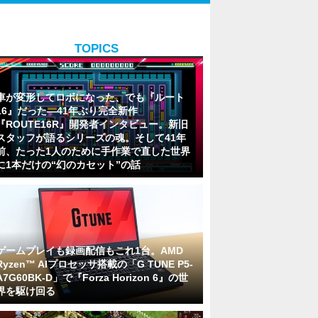
TOPICS
車が変形してロボになった、でも『ルート
16』だった―41年ぶり完全新作
『ROUTE16R』開発者インタビュー。新旧
スタッフが語るシリーズの魂。そして41年
前、たった1人のために手作業で直した世界
に1本だけの“幻のカセット”の話
ゲームプレイも録画配信もこれ1台。AMD
Ryzen™ AIプロセッサ搭載の「G TUNE P5-
A7G60BK-D」で『Forza Horizon 6』の世
界を駆け回る