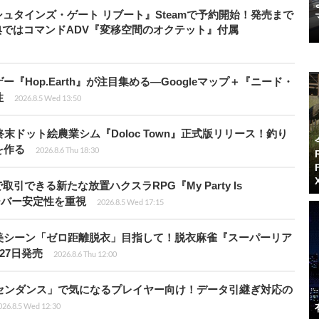
ュタインズ・ゲート リブート』Steamで予約開始！発売まで
典ではコマンドADV『変移空間のオクテット』付属
Hop.Earth』が注目集める―Googleマップ＋『ニード・
性
2026.8.5 Wed 13:50
末ドット絵農業シム『Doloc Town』正式版リリース！釣り
を作る
2026.8.6 Thu 18:30
引できる新たな放置ハクスラRPG『My Party Is
サーバー安定性を重視
2026.8.5 Wed 17:15
美シーン「ゼロ距離脱衣」目指して！脱衣麻雀『スーパーリア
月27日発売
2026.8.6 Thu 12:00
センダンス」で気になるプレイヤー向け！データ引継ぎ対応の
026.8.5 Wed 12:30