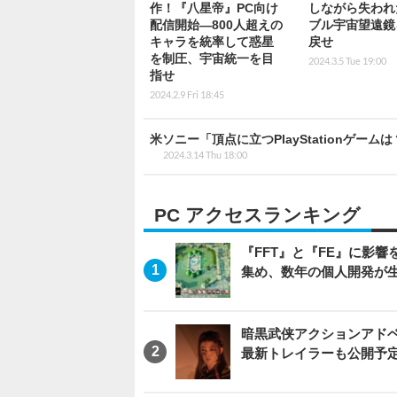
作！『八星帝』PC向け
しながら失われ
配信開始―800人超えの
ブル宇宙望遠鏡
キャラを統率して惑星
戻せ
を制圧、宇宙統一を目
2024.3.5 Tue 19:00
指せ
2024.2.9 Fri 18:45
米ソニー「頂点に立つPlayStationゲーム
2024.3.14 Thu 18:00
PC アクセスランキング
『FFT』と『FE』に影響を
集め、数年の個人開発が生
暗黒武侠アクションアドベンチ
最新トレイラーも公開予