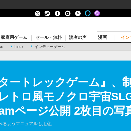
家庭用ゲーム
セール・無料
読者の声
漫画
イン
ac
Linux
インディーゲーム
タートレックゲーム』、
トロ風モノクロ宇宙SLG『S
Steamページ公開 2枚目の
べるようマニュアルも用意。