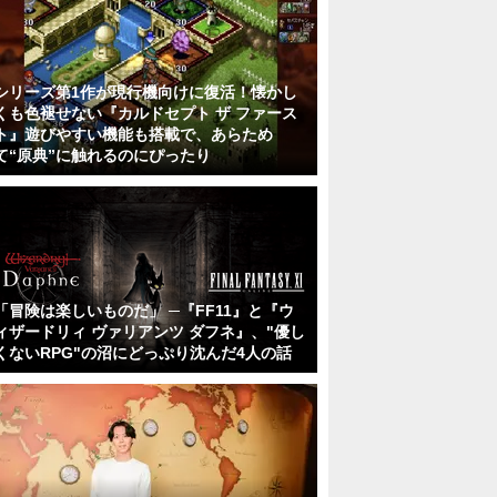
シリーズ第1作が現行機向けに復活！懐かし
くも色褪せない『カルドセプト ザ ファース
ト』遊びやすい機能も搭載で、あらため
て“原典”に触れるのにぴったり
「冒険は楽しいものだ」 ─『FF11』と『ウ
ィザードリィ ヴァリアンツ ダフネ』、"優し
くないRPG"の沼にどっぷり沈んだ4人の話