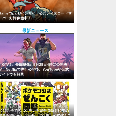
Game*Spark/インサイド公式ディスコードサ
ーバー好評稼働中！
最新ニュース
『GTA6』長編映像が8月28日4時に公開決
定！Netflixで先行公開後、YouTubeや公式
サイトでも解禁
1025匹全てのポケモンを完全収録！30年の
歴史を詰め込んだ一冊「ポケモン公式ぜんこ