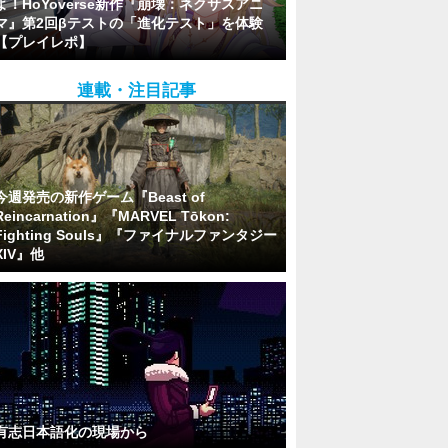
よ！HoYoverse新作『崩壊：ネクサスアニ
マ』第2回βテストの「進化テスト」を体験
【プレイレポ】
連載・注目記事
今週発売の新作ゲーム『Beast of
Reincarnation』『MARVEL Tōkon:
Fighting Souls』『ファイナルファンタジー
XIV』他
有志日本語化の現場から