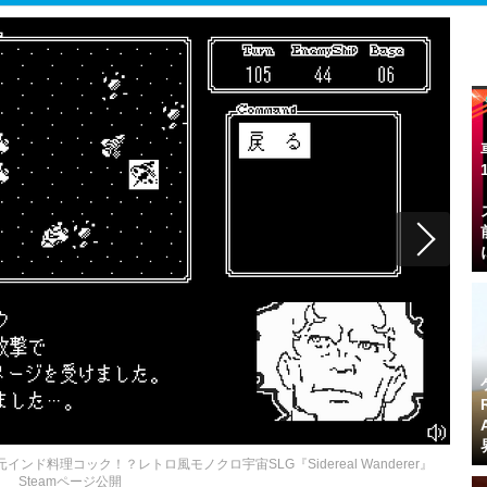
料理コック！？レトロ風モノクロ宇宙SLG『Sidereal Wanderer』
Steamページ公開