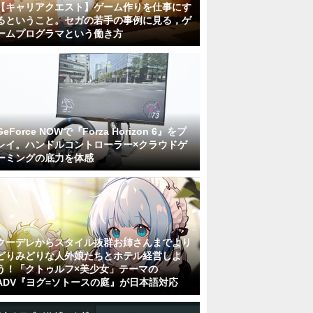
【キャリアクエスト】ゲーム作りを仕事にす
るということ。セガの若手の事例に見る，ゲ
ームプログラマという働き方
GeForce NOWで『Forza Horizon 6』をプ
レイ。ハンドルコントローラー×クラウドゲ
ーミングの底力を体感
クーデレからスタイル抜群お姉さんまでより
どりみどりな人外娘たちとホテル経営しよ
う！「クトゥルフ×美少女」テーマの
ADV『ヨグ=ソトースの庭』が日本語対応