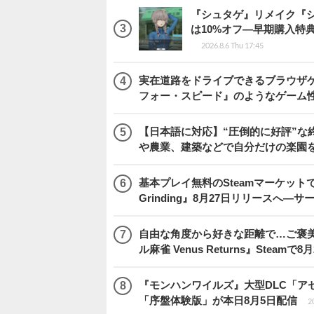
『シュタゲ』リメイク『シ
は10%オフ―早期購入特
2026.8.6 Thu 17:45
実在道路をドライブできるブラウザゲー『
フォー・スピード』のようなゲーム
【日本語に対応】“圧倒的に好評”な終
や農業、建築などで自分だけの楽園
基本プレイ無料のSteamマーケットで取
Grinding』8月27日リリースへ―
自由な角度から好きな距離で…ご褒
ル麻雀 Venus Returns』Steamで8
『モンハンワイルズ』大型DLC「ア
「序盤体験版」が本日8月5日配信
2