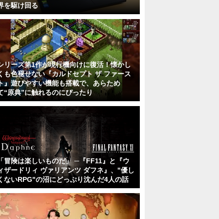
界を駆け回る
シリーズ第1作が現行機向けに復活！懐かし
くも色褪せない『カルドセプト ザ ファース
ト』遊びやすい機能も搭載で、あらため
て“原典”に触れるのにぴったり
「冒険は楽しいものだ」 ─『FF11』と『ウ
ィザードリィ ヴァリアンツ ダフネ』、"優し
くないRPG"の沼にどっぷり沈んだ4人の話