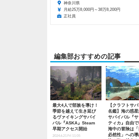
神奈川県
月給25万8,000円～38万8,200円
正社員
編集部おすすめの記事
最大4人で部族を導け！
【クラフトサバ
季節を越えて生き延び
名鑑】海の惑星
るヴァイキングサバイ
サバイバル『サ
バル『ASKA』Steam
ティカ』自由で
早期アクセス開始
海中の冒険は「
必然性」への導
2024.6.21 Fri 11:05