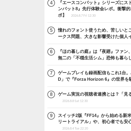
『エースコンバット』シリーズにス
ンバット8』先行体験会レポ。衝撃
ポ】
2026.8.7 Fri 12:30
憧れのフォント使うため、苦しいとこ
ークス問題、大きな影響受けた個人
『ほの暮しの庭』は『夜廻』ファン、
無二の「不穏生活シム」恐怖も暮ら
ゲームプレイも録画配信もこれ1台。AMD 
D」で『Forza Horizon 6』の世界
ゲーム実況の視聴者連携とは？「見るだ
2026.8.8 Sat 12:30
スイッチ2版『FF14』から始める新
リートライアル」や、初心者でも安
2026.8.4 Tue 22:20