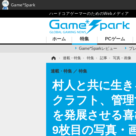
Game*Spark
ハードコアゲーマーのためのWebメディア
ホーム
特集
PCゲーム
Game*Sparkレビュー
プ
ホーム
›
連載・特集
›
特集
›
記事
›
写真・画像
連載・特集
特集
村人と共に生き
クラフト、管理
を発展させる喜
9枚目の写真・