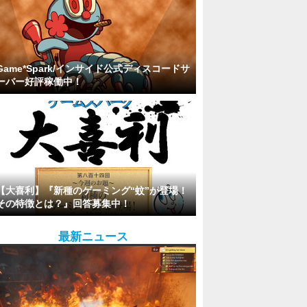
Game*Spark/インサイド公式ディスコードサ
ーバー好評稼働中！
【大喜利】『新種のゲーミング“蚊”が登場！
その特徴とは？』回答募集中！
最新ニュース