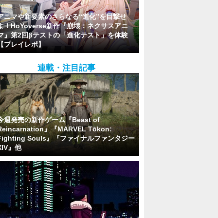
アニマや新要素のさらなる“進化”を目撃せ
よ！HoYoverse新作『崩壊：ネクサスアニ
マ』第2回βテストの「進化テスト」を体験
【プレイレポ】
連載・注目記事
今週発売の新作ゲーム『Beast of
Reincarnation』『MARVEL Tōkon:
Fighting Souls』『ファイナルファンタジー
XIV』他