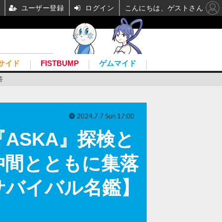
ユーザー登録
ログイン
こんにちは、ゲストさん
サイド
FISTBUMP
ゲムマイド
答
2024.7.7 Sun 17:00
ASKA』探検と
仲間とともに集落
サバイバル名鑑】