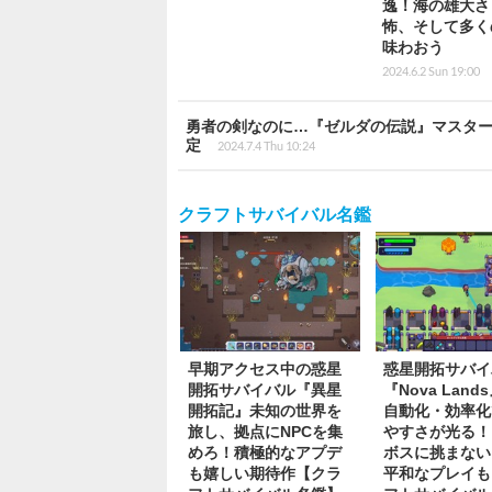
逸！海の雄大さ
怖、そして多く
味わおう
2024.6.2 Sun 19:00
勇者の剣なのに…『ゼルダの伝説』マスタ
定
2024.7.4 Thu 10:24
クラフトサバイバル名鑑
早期アクセス中の惑星
惑星開拓サバイ
開拓サバイバル『異星
『Nova Land
開拓記』未知の世界を
自動化・効率化
旅し、拠点にNPCを集
やすさが光る！
めろ！積極的なアプデ
ボスに挑まない
も嬉しい期待作【クラ
平和なプレイも