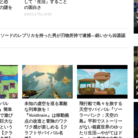
と恐
して「生活」すること
の謎を
の面白さ
2024.5.2 Thu 19:00
ーソードのレプリカを持った男が刃物所持で逮捕―鋭いから凶器認
バル
未知の虚空を巡る素敵
飛行船で島々を旅する
s』簡単
な列車旅を！
天空サバイバル『ソー
で遊び
『Voidtrain』は移動拠
ラーパンク：天空の
巨大な
点の改造と冒険のワク
島』平和でストーリー
という
ワク感が楽しめる【ク
がない箱庭世界のゆっ
【クラ
ラフトサバイバル名
たり生活―やがてはド