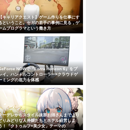
【キャリアクエスト】ゲーム作りを仕事にす
るということ。セガの若手の事例に見る，ゲ
ームプログラマという働き方
GeForce NOWで『Forza Horizon 6』をプ
レイ。ハンドルコントローラー×クラウドゲ
ーミングの底力を体感
クーデレからスタイル抜群お姉さんまでより
どりみどりな人外娘たちとホテル経営しよ
う！「クトゥルフ×美少女」テーマの