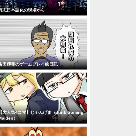
有志日本語化の現場から
吉田輝和のゲームプレイ絵日記
【大人気4コマ】じゃんげま（Junk Gaming
Maiden）