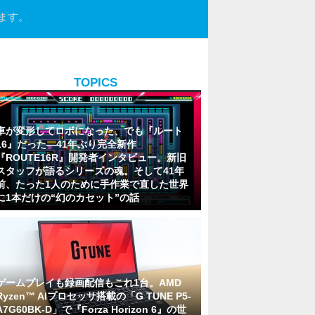
ます。
TOPICS
車が変形してロボになった、でも『ルート
16』だった―41年ぶり完全新作
『ROUTE16R』開発者インタビュー。新旧
スタッフが語るシリーズの魂。そして41年
前、たった1人のために手作業で直した世界
に1本だけの“幻のカセット”の話
ゲームプレイも録画配信もこれ1台。AMD
Ryzen™ AIプロセッサ搭載の「G TUNE P5-
A7G60BK-D」で『Forza Horizon 6』の世