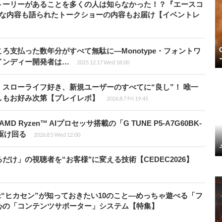
トーリーがあることを多くの人は知らなかった！？『エースコ
的な内容も語られたトークショーの内容もお届け【イベントレ
ろ支払った数年分がすべて無駄に―Monotype・フォントワ
インディー開発者は…
2025.12.17 Wed 18:00
スローライフ好き、新規ユーザーのすべてに“良し”！ 唯一
しもお好み次第【プレイレポ】
2026.8.7 Fri 19:45
Ryzen™ AIプロセッサ搭載の「G TUNE P5-A7G60BK-
を駆け回る
2026.8.5 Wed 12:00
け」の視聴者を“お客様"に変える技術【CEDEC2026】
米“ヒカセン”が知っておきたい10のこと―めっちゃ遊べる「フ
心の「コンテンツサポーター」システム【特集】