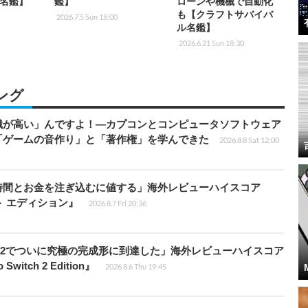
名鑑】
鑑】
ローンや機械で自動化
も【クラフトサバイバ
2026.7.5 Sun 18:00
ル名鑑】
2026.6.21 Sun 18:30
ング
識が高い」んですよ！―カプコンとコンピュータソフトウェア
「ゲームの音作り」と「著作権」を学んできた
2026.8.8 Sat 12:00
時間とお金を注ぎ込むに値する」海外レビューハイスコア
ート エディション』
2026.8.7 Fri 20:36
チ2でついに究極の完成形に到達した」海外レビューハイスコア
witch 2 Edition』
2026.8.6 Thu 19:45