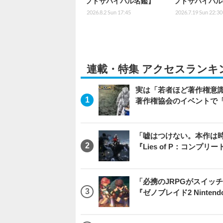
フトサバイバル名鑑】
フトサバイバル
2026.8.2 Sun 17:45
2026.7.19 Sun 22:30
連載・特集 アクセスランキ
実は「若者ほど著作権意
著作権協会のイベントで
「嘘はつけない。本作は
『Lies of P：コンプリ
「必携のJRPGがスイッ
『ゼノブレイド2 Nintendo S