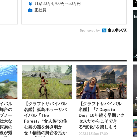
月給30万4,700円～50万円
正社員
Sponsored by
イバル
【クラフトサバイバル
【クラフトサバイバル
舞台の
名鑑】孤島ホラーサバ
名鑑】『7 Days to
ブノー
イバル『The
Die』10年続く早期アク
壮大な
Forest』“食人族”の住
セスだからこそでき
探索の
む島の謎を解き明か
る“変化”を楽しもう
線が秀
せ！物語の舞台を活か
2023.11.5 Sun 17:00