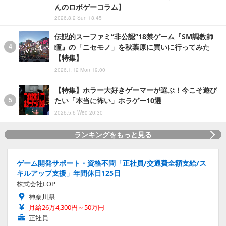
んのロボゲーコラム】
2026.8.2 Sun 18:45
伝説的スーファミ“非公認”18禁ゲーム『SM調教師
瞳』の「ニセモノ」を秋葉原に買いに行ってみた
【特集】
2026.1.12 Mon 19:00
【特集】ホラー大好きゲーマーが選ぶ！今こそ遊び
たい「本当に怖い」ホラゲー10選
2026.5.6 Wed 20:30
ランキングをもっと見る
ゲーム開発サポート・資格不問「正社員/交通費全額支給/ス
キルアップ支援」年間休日125日
株式会社LOP
神奈川県
月給26万4,300円～50万円
正社員