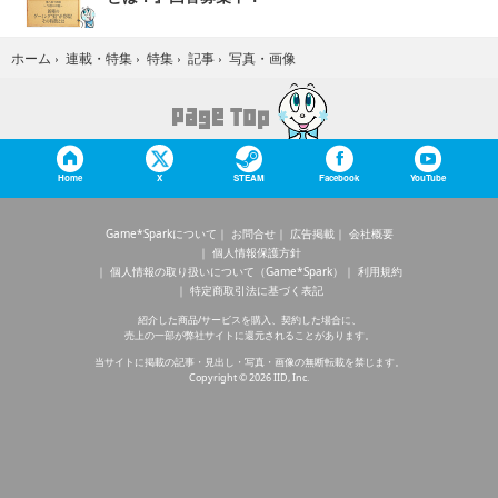
写真・画像
ホーム
›
連載・特集
›
特集
›
記事
›
Home
X
STEAM
Facebook
YouTube
Game*Sparkについて
お問合せ
広告掲載
会社概要
個人情報保護方針
個人情報の取り扱いについて（Game*Spark）
利用規約
特定商取引法に基づく表記
紹介した商品/サービスを購入、契約した場合に、
売上の一部が弊社サイトに還元されることがあります。
当サイトに掲載の記事・見出し・写真・画像の無断転載を禁じます。
Copyright © 2026 IID, Inc.