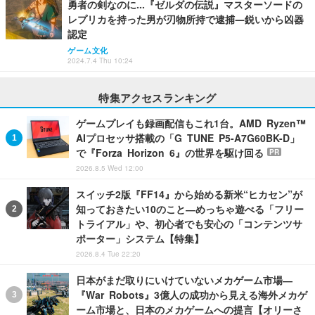
勇者の剣なのに…『ゼルダの伝説』マスターソードの
レプリカを持った男が刃物所持で逮捕―鋭いから凶器
認定
ゲーム文化
2024.7.4 Thu 10:24
特集アクセスランキング
ゲームプレイも録画配信もこれ1台。AMD Ryzen™
AIプロセッサ搭載の「G TUNE P5-A7G60BK-D」
で『Forza Horizon 6』の世界を駆け回る
PR
2026.8.5 Wed 12:00
スイッチ2版『FF14』から始める新米“ヒカセン”が
知っておきたい10のこと―めっちゃ遊べる「フリー
トライアル」や、初心者でも安心の「コンテンツサ
ポーター」システム【特集】
2026.8.4 Tue 22:20
日本がまだ取りにいけていないメカゲーム市場―
『War Robots』3億人の成功から見える海外メカゲ
ーム市場と、日本のメカゲームへの提言【オリーさ