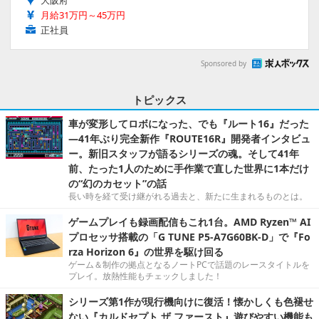
月給31万円～45万円
正社員
Sponsored by
トピックス
車が変形してロボになった、でも『ルート16』だった
―41年ぶり完全新作『ROUTE16R』開発者インタビュ
ー。新旧スタッフが語るシリーズの魂。そして41年
前、たった1人のために手作業で直した世界に1本だけ
の“幻のカセット”の話
長い時を経て受け継がれる過去と、新たに生まれるものとは。
ゲームプレイも録画配信もこれ1台。AMD Ryzen™ AI
プロセッサ搭載の「G TUNE P5-A7G60BK-D」で『Fo
rza Horizon 6』の世界を駆け回る
ゲーム＆制作の拠点となるノートPCで話題のレースタイトルを
プレイ。放熱性能もチェックしました！
シリーズ第1作が現行機向けに復活！懐かしくも色褪せ
ない『カルドセプト ザ ファースト』遊びやすい機能も