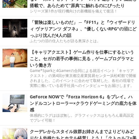
搭載で、あらためて“原典”に触れるのにぴったり
シリーズ第1作が現行機向けの新機能を備えて復活！
「冒険は楽しいものだ」 ─『FF11』と『ウィザードリ
ィ ヴァリアンツ ダフネ』、"優しくないRPG"の沼にど
っぷり沈んだ4人の話
ふたつの沼の住人たちが語る奥深さとは。
【キャリアクエスト】ゲーム作りを仕事にするという
こと。セガの若手の事例に見る，ゲームプログラマと
いう働き方
Game*Sparkと4Gamerの合同による就活イベント「キャリア
クエスト」の第4回が東京都立産業貿易センター浜松町館で開催
されました。このイベントに合わせて取材した、各社の現場で
実際に働いている若手社員へのインタビューをお届けします。
GeForce NOWで『Forza Horizon 6』をプレイ。ハ
ンドルコントローラー×クラウドゲーミングの底力を体
感
体感的にラグはほぼ無し。グラフィックスはもちろん最高設定
でプレイ可能！
クーデレからスタイル抜群お姉さんまでよりどりみど
りな人外娘たちとホテル経営しよう！「クトゥルフ×美