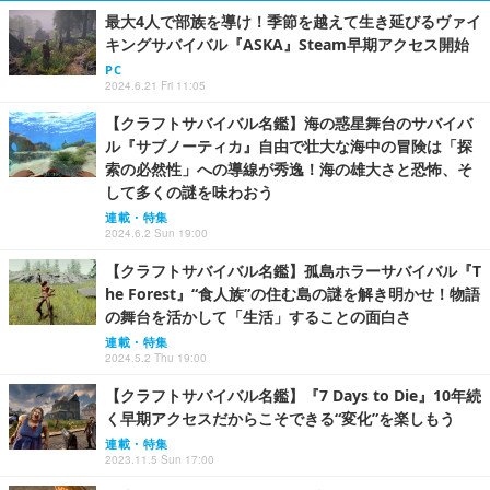
最大4人で部族を導け！季節を越えて生き延びるヴァイ
キングサバイバル『ASKA』Steam早期アクセス開始
PC
2024.6.21 Fri 11:05
【クラフトサバイバル名鑑】海の惑星舞台のサバイバ
ル『サブノーティカ』自由で壮大な海中の冒険は「探
索の必然性」への導線が秀逸！海の雄大さと恐怖、そ
して多くの謎を味わおう
連載・特集
2024.6.2 Sun 19:00
【クラフトサバイバル名鑑】孤島ホラーサバイバル『T
he Forest』“食人族”の住む島の謎を解き明かせ！物語
の舞台を活かして「生活」することの面白さ
連載・特集
2024.5.2 Thu 19:00
【クラフトサバイバル名鑑】『7 Days to Die』10年続
く早期アクセスだからこそできる“変化”を楽しもう
連載・特集
2023.11.5 Sun 17:00