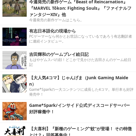
今週発売の新作ゲーム『Beast of Reincarnation』
『MARVEL Tōkon: Fighting Souls』『ファイナルフ
ァンタジーXIV』他
今週発売の新作ゲームはこちら。
有志日本語化の現場から
PCゲーマーなら何かとお世話になっているであろう有志翻訳者
に連続インタビュー。
吉田輝和のゲームプレイ絵日記
もはやゲムスパの顔！どこかで見かけた吉田さんのゲーム絵日
記
【大人気4コマ】じゃんげま（Junk Gaming Maide
n）
Game*Sparkの一大コンテンツに成長した4コマ。単行本も好評
発売中！
Game*Spark/インサイド公式ディスコードサーバー
好評稼働中！
【大喜利】『新種のゲーミング“蚊”が登場！ その特徴
とは？』回答募集中！