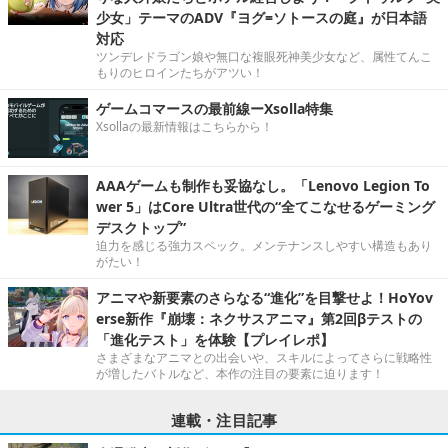
少女」テーマのADV『ヨグ=ソトースの庭』が日本語
対応
ツンデレドラゴン娘や無口な複眼死神美少女など、属性てんこ
もりのヒロインたちがアツい！
ゲームコマースの最前線ーXsolla特集
Xsollaの最新情報はこちらから！
AAAゲームも制作も妥協なし。「Lenovo Legion To
wer 5」はCore Ultra世代の“全てこなせるゲーミング
デスクトップ”
迫力を感じる強力スペック。メンテナンスしやすい構造もあり
がたい！
アニマや新要素のさらなる“進化”を目撃せよ！HoYov
erse新作『崩壊：ネクサスアニマ』第2回βテストの
「進化テスト」を体験【プレイレポ】
さまざまなアニマとの出会いや、スキルによってさらに戦略性
が増したバトルなど、本作の注目の要素に迫ります！
連載・注目記事