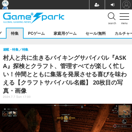
search
menu
グ
特集
PCゲーム
家庭用ゲーム
セール/無料
カルチャ
連載・特集
特集
村人と共に生きるバイキングサバイバル『ASK
A』探検とクラフト、管理すべてが楽しく忙し
い！仲間とともに集落を発展させる喜びを味わ
える【クラフトサバイバル名鑑】 20枚目の写
真・画像
2024.7.7 Sun 17:00