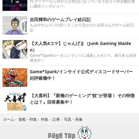
PCゲーマーなら何かとお世話になっているであろう有志翻訳者
に連続インタビュー。
吉田輝和のゲームプレイ絵日記
もはやゲムスパの顔！どこかで見かけた吉田さんのゲーム絵日
記
【大人気4コマ】じゃんげま（Junk Gaming Maide
n）
Game*Sparkの一大コンテンツに成長した4コマ。単行本も好評
発売中！
Game*Spark/インサイド公式ディスコードサーバー
好評稼働中！
【大喜利】『新種のゲーミング“蚊”が登場！ その特徴
とは？』回答募集中！
写真・画像
ホーム
›
連載・特集
›
特集
›
記事
›