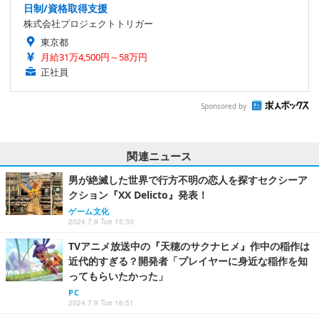
日制/資格取得支援
株式会社プロジェクトトリガー
東京都
月給31万4,500円～58万円
正社員
Sponsored by
関連ニュース
男が絶滅した世界で行方不明の恋人を探すセクシーア
クション『XX Delicto』発表！
ゲーム文化
2024.7.9 Tue 15:30
TVアニメ放送中の『天穂のサクナヒメ』作中の稲作は
近代的すぎる？開発者「プレイヤーに身近な稲作を知
ってもらいたかった」
PC
2024.7.9 Tue 16:51