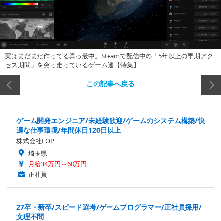
実はまだまだ作ってる真っ最中。Steamで配信中の「5年以上の早期アク
セス期間」を突っ走っているゲーム達【特集】
この記事へ戻る
ゲーム開発エンジニア/未経験歓迎/ゲームのシステム構築/快
適な仕事環境/年間休日120日以上
株式会社LOP
埼玉県
月給34万円～60万円
正社員
27卒・新卒/スピード選考/ゲームプログラマー/正社員採用/
文理不問