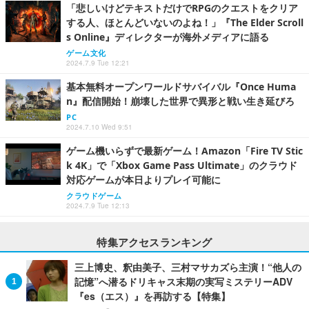
「悲しいけどテキストだけでRPGのクエストをクリア
する人、ほとんどいないのよね！」『The Elder Scroll
s Online』ディレクターが海外メディアに語る
ゲーム文化
2024.7.9 Tue 12:21
基本無料オープンワールドサバイバル『Once Huma
n』配信開始！崩壊した世界で異形と戦い生き延びろ
PC
2024.7.10 Wed 9:51
ゲーム機いらずで最新ゲーム！Amazon「Fire TV Stic
k 4K」で「Xbox Game Pass Ultimate」のクラウド
対応ゲームが本日よりプレイ可能に
クラウドゲーム
2024.7.9 Tue 12:13
特集アクセスランキング
三上博史、釈由美子、三村マサカズら主演！“他人の
記憶”へ潜るドリキャス末期の実写ミステリーADV
『es（エス）』を再訪する【特集】