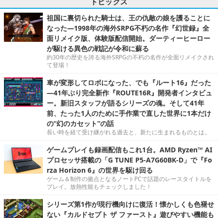
トピックス
祖国に裏切られた騎士は、王の仇敵の娘を護ることに
なった―1998年の海外SRPG不朽の名作『幻世録』全
面リメイク版、体験版配信開始。ダーティーヒーロー
が駆ける異色の戦記が令和に蘇る
約30年の歴史を誇る海外SRPGの不朽の名作が全面リメイクされ
て登場！
車が変形してロボになった、でも『ルート16』だった
―41年ぶり完全新作『ROUTE16R』開発者インタビュ
ー。新旧スタッフが語るシリーズの魂。そして41年
前、たった1人のために手作業で直した世界に1本だけ
の“幻のカセット”の話
長い時を経て受け継がれる過去と、新たに生まれるものとは。
ゲームプレイも録画配信もこれ1台。AMD Ryzen™ AI
プロセッサ搭載の「G TUNE P5-A7G60BK-D」で『Fo
rza Horizon 6』の世界を駆け回る
ゲーム＆制作の拠点となるノートPCで話題のレースタイトルを
プレイ。放熱性能もチェックしました！
シリーズ第1作が現行機向けに復活！懐かしくも色褪せ
ない『カルドセプト ザ ファースト』遊びやすい機能も