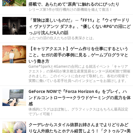
搭載で、あらためて“原典”に触れるのにぴったり
シリーズ第1作が現行機向けの新機能を備えて復活！
「冒険は楽しいものだ」 ─『FF11』と『ウィザードリ
ィ ヴァリアンツ ダフネ』、"優しくないRPG"の沼にど
っぷり沈んだ4人の話
ふたつの沼の住人たちが語る奥深さとは。
【キャリアクエスト】ゲーム作りを仕事にするという
こと。セガの若手の事例に見る，ゲームプログラマと
いう働き方
Game*Sparkと4Gamerの合同による就活イベント「キャリア
クエスト」の第4回が東京都立産業貿易センター浜松町館で開催
されました。このイベントに合わせて取材した、各社の現場で
実際に働いている若手社員へのインタビューをお届けします。
GeForce NOWで『Forza Horizon 6』をプレイ。ハ
ンドルコントローラー×クラウドゲーミングの底力を体
感
体感的にラグはほぼ無し。グラフィックスはもちろん最高設定
でプレイ可能！
クーデレからスタイル抜群お姉さんまでよりどりみど
りな人外娘たちとホテル経営しよう！「クトゥルフ×美