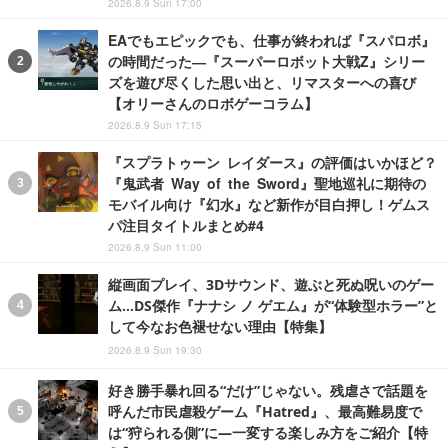
2026.8.9 Sun 17:00
EAでもエピックでも、仕事が終われば『スパロボ』
の時間だった―『スーパーロボット大戦Z』シリー
ズを遊び尽くした思い出と、リマスターへの喜び
【オリーさんのロボゲーコラム】
2026.8.9 Sun 17:15
『スプラトゥーン レイダース』の評価はいかほど？
『鬼武者 Way of the Sword』聖地巡礼に期待の
モバイル向け『幻水』など新作が目白押し！ゲムス
パ注目タイトルまとめ#4
2026.8.9 Sun 11:00
縦画面プレイ、3Dサウンド、遊ぶと死ぬ呪いのゲー
ム…DS傑作『ナナシ ノ ゲエム』が“体験型ホラー”と
して今なお色褪せない理由【特集】
2026.8.9 Sun 19:30
好き勝手暴れ回る“だけ”じゃない。残虐さで話題を
呼んだ市民虐殺ゲーム『Hatred』、最高難易度で
は“狩られる側”に―一変する楽しみ方をご紹介【特