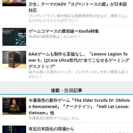
少女」テーマのADV『ヨグ=ソトースの庭』が日本語
対応
ツンデレドラゴン娘や無口な複眼死神美少女など、属性てんこ
もりのヒロインたちがアツい！
ゲームコマースの最前線ーXsolla特集
Xsollaの最新情報はこちらから！
AAAゲームも制作も妥協なし。「Lenovo Legion To
wer 5」はCore Ultra世代の“全てこなせるゲーミング
デスクトップ”
迫力を感じる強力スペック。メンテナンスしやすい構造もあり
がたい！
連載・注目記事
今週発売の新作ゲーム『The Elder Scrolls IV: Oblivio
n Remastered』『アークナイツ』『Hell Let Loose:
Vietnam』他
今週発売の新作ゲームはこちら。
有志日本語化の現場から