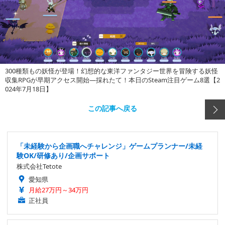
300種類もの妖怪が登場！幻想的な東洋ファンタジー世界を冒険する妖怪
収集RPGが早期アクセス開始―採れたて！本日のSteam注目ゲーム8選【2
024年7月18日】
この記事へ戻る
「未経験から企画職へチャレンジ」ゲームプランナー/未経
験OK/研修あり/企画サポート
株式会社Tetote
愛知県
月給27万円～34万円
正社員