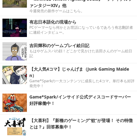
ァンタジーXIV』他
今週発売の新作ゲームはこちら。
有志日本語化の現場から
PCゲーマーなら何かとお世話になっているであろう有志翻訳者
に連続インタビュー。
吉田輝和のゲームプレイ絵日記
もはやゲムスパの顔！どこかで見かけた吉田さんのゲーム絵日
記
【大人気4コマ】じゃんげま（Junk Gaming Maide
n）
Game*Sparkの一大コンテンツに成長した4コマ。単行本も好評
発売中！
Game*Spark/インサイド公式ディスコードサーバー
好評稼働中！
【大喜利】『新種のゲーミング“蚊”が登場！ その特徴
とは？』回答募集中！