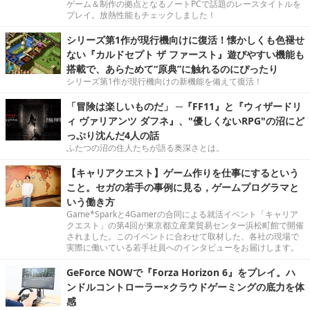
ゲーム＆制作の拠点となるノートPCで話題のレースタイトルを
プレイ。放熱性能もチェックしました！
シリーズ第1作が現行機向けに復活！懐かしくも色褪せ
ない『カルドセプト ザ ファースト』遊びやすい機能も
搭載で、あらためて“原典”に触れるのにぴったり
シリーズ第1作が現行機向けの新機能を備えて復活！
「冒険は楽しいものだ」 ─『FF11』と『ウィザードリ
ィ ヴァリアンツ ダフネ』、"優しくないRPG"の沼にど
っぷり沈んだ4人の話
ふたつの沼の住人たちが語る奥深さとは。
【キャリアクエスト】ゲーム作りを仕事にするという
こと。セガの若手の事例に見る，ゲームプログラマと
いう働き方
Game*Sparkと4Gamerの合同による就活イベント「キャリア
クエスト」の第4回が東京都立産業貿易センター浜松町館で開催
されました。このイベントに合わせて取材した、各社の現場で
実際に働いている若手社員へのインタビューをお届けします。
GeForce NOWで『Forza Horizon 6』をプレイ。ハ
ンドルコントローラー×クラウドゲーミングの底力を体
感