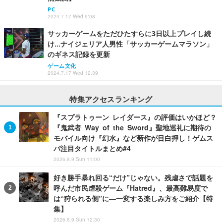
PC
2024.7.17 Wed 9:08
サッカーゲームをただひたすらに3日以上プレイし続
け…ナイジェリア人男性「サッカーゲームマラソン」
のギネス記録を更新
ゲーム文化
2024.7.17 Wed 12:39
特集アクセスランキング
『スプラトゥーン レイダース』の評価はいかほど？
『鬼武者 Way of the Sword』聖地巡礼に期待の
モバイル向け『幻水』など新作が目白押し！ゲムス
パ注目タイトルまとめ#4
2026.8.9 Sun 11:00
好き勝手暴れ回る“だけ”じゃない。残虐さで話題を
呼んだ市民虐殺ゲーム『Hatred』、最高難易度で
は“狩られる側”に―一変する楽しみ方をご紹介【特
集】
2026.8.9 Sun 12:30