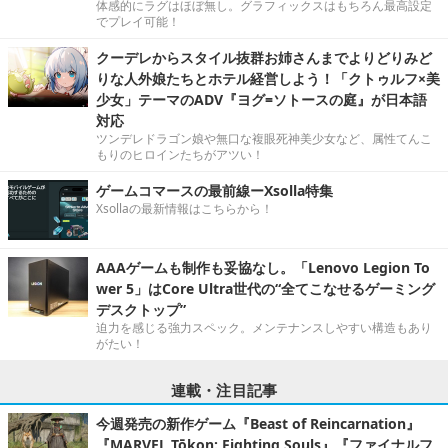
体感的にラグはほぼ無し。グラフィックスはもちろん最高設定
でプレイ可能！
クーデレからスタイル抜群お姉さんまでよりどりみど
りな人外娘たちとホテル経営しよう！「クトゥルフ×美
少女」テーマのADV『ヨグ=ソトースの庭』が日本語
対応
ツンデレドラゴン娘や無口な複眼死神美少女など、属性てんこ
もりのヒロインたちがアツい！
ゲームコマースの最前線ーXsolla特集
Xsollaの最新情報はこちらから！
AAAゲームも制作も妥協なし。「Lenovo Legion To
wer 5」はCore Ultra世代の“全てこなせるゲーミング
デスクトップ”
迫力を感じる強力スペック。メンテナンスしやすい構造もあり
がたい！
連載・注目記事
今週発売の新作ゲーム『Beast of Reincarnation』
『MARVEL Tōkon: Fighting Souls』『ファイナルフ