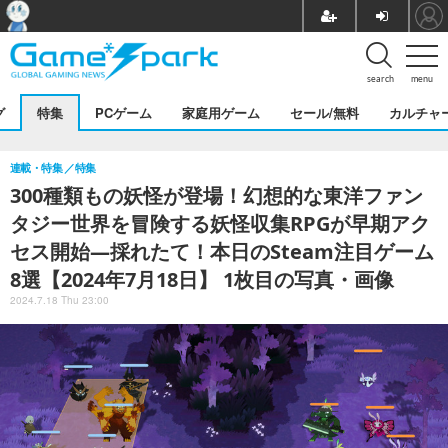
search
menu
グ
特集
PCゲーム
家庭用ゲーム
セール/無料
カルチャ
連載・特集
特集
300種類もの妖怪が登場！幻想的な東洋ファン
タジー世界を冒険する妖怪収集RPGが早期アク
セス開始―採れたて！本日のSteam注目ゲーム
8選【2024年7月18日】 1枚目の写真・画像
2024.7.18 Thu 23:00