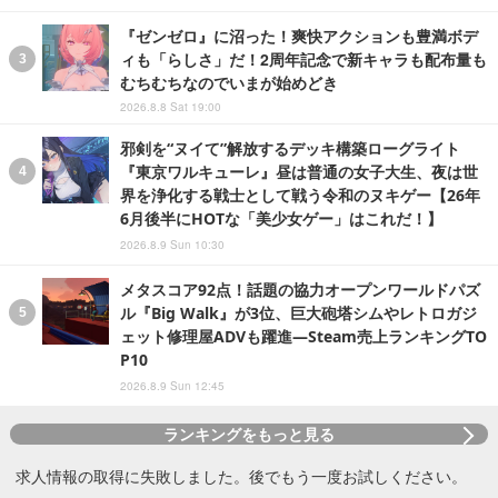
『ゼンゼロ』に沼った！爽快アクションも豊満ボデ
ィも「らしさ」だ！2周年記念で新キャラも配布量も
むちむちなのでいまが始めどき
2026.8.8 Sat 19:00
邪剣を“ヌイて”解放するデッキ構築ローグライト
『東京ワルキューレ』昼は普通の女子大生、夜は世
界を浄化する戦士として戦う令和のヌキゲー【26年
6月後半にHOTな「美少女ゲー」はこれだ！】
2026.8.9 Sun 10:30
メタスコア92点！話題の協力オープンワールドパズ
ル『Big Walk』が3位、巨大砲塔シムやレトロガジ
ェット修理屋ADVも躍進―Steam売上ランキングTO
P10
2026.8.9 Sun 12:45
ランキングをもっと見る
求人情報の取得に失敗しました。後でもう一度お試しください。