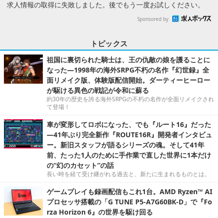
求人情報の取得に失敗しました。後でもう一度お試しください。
Sponsored by
トピックス
祖国に裏切られた騎士は、王の仇敵の娘を護ることに
なった―1998年の海外SRPG不朽の名作『幻世録』全
面リメイク版、体験版配信開始。ダーティーヒーロー
が駆ける異色の戦記が令和に蘇る
約30年の歴史を誇る海外SRPGの不朽の名作が全面リメイクされ
て登場！
車が変形してロボになった、でも『ルート16』だった
―41年ぶり完全新作『ROUTE16R』開発者インタビュ
ー。新旧スタッフが語るシリーズの魂。そして41年
前、たった1人のために手作業で直した世界に1本だけ
の“幻のカセット”の話
長い時を経て受け継がれる過去と、新たに生まれるものとは。
ゲームプレイも録画配信もこれ1台。AMD Ryzen™ AI
プロセッサ搭載の「G TUNE P5-A7G60BK-D」で『Fo
rza Horizon 6』の世界を駆け回る