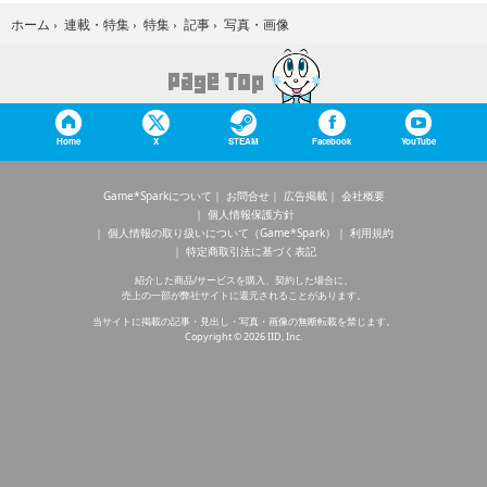
写真・画像
ホーム
›
連載・特集
›
特集
›
記事
›
Home
X
STEAM
Facebook
YouTube
Game*Sparkについて
お問合せ
広告掲載
会社概要
個人情報保護方針
個人情報の取り扱いについて（Game*Spark）
利用規約
特定商取引法に基づく表記
紹介した商品/サービスを購入、契約した場合に、
売上の一部が弊社サイトに還元されることがあります。
当サイトに掲載の記事・見出し・写真・画像の無断転載を禁じます。
Copyright © 2026 IID, Inc.