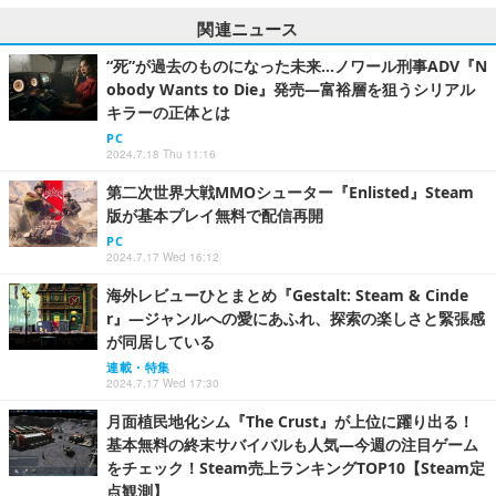
関連ニュース
“死”が過去のものになった未来…ノワール刑事ADV『N
obody Wants to Die』発売―富裕層を狙うシリアル
キラーの正体とは
PC
2024.7.18 Thu 11:16
第二次世界大戦MMOシューター『Enlisted』Steam
版が基本プレイ無料で配信再開
PC
2024.7.17 Wed 16:12
海外レビューひとまとめ『Gestalt: Steam & Cinde
r』―ジャンルへの愛にあふれ、探索の楽しさと緊張感
が同居している
連載・特集
2024.7.17 Wed 17:30
月面植民地化シム『The Crust』が上位に躍り出る！
基本無料の終末サバイバルも人気―今週の注目ゲーム
をチェック！Steam売上ランキングTOP10【Steam定
点観測】