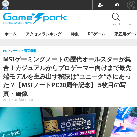
search
menu
ホーム
アクセスランキング
特集
PCゲーム
家庭用ゲー
PC
パーツ・周辺機器
MSIゲーミングノートの歴代オールスターが集
合！カジュアルからプロゲーマー向けまで最先
端モデルを生み出す秘訣は“ユニーク”さにあっ
た？【MSIノートPC20周年記念】 5枚目の写
真・画像
2024.7.30 Tue 18:00