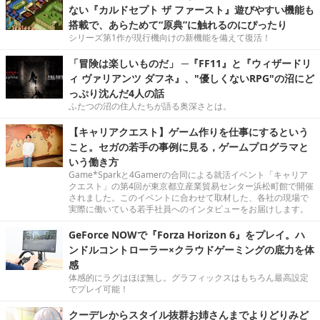
ない『カルドセプト ザ ファースト』遊びやすい機能も
搭載で、あらためて“原典”に触れるのにぴったり
シリーズ第1作が現行機向けの新機能を備えて復活！
「冒険は楽しいものだ」 ─『FF11』と『ウィザードリ
ィ ヴァリアンツ ダフネ』、"優しくないRPG"の沼にど
っぷり沈んだ4人の話
ふたつの沼の住人たちが語る奥深さとは。
【キャリアクエスト】ゲーム作りを仕事にするという
こと。セガの若手の事例に見る，ゲームプログラマと
いう働き方
Game*Sparkと4Gamerの合同による就活イベント「キャリア
クエスト」の第4回が東京都立産業貿易センター浜松町館で開催
されました。このイベントに合わせて取材した、各社の現場で
実際に働いている若手社員へのインタビューをお届けします。
GeForce NOWで『Forza Horizon 6』をプレイ。ハ
ンドルコントローラー×クラウドゲーミングの底力を体
感
体感的にラグはほぼ無し。グラフィックスはもちろん最高設定
でプレイ可能！
クーデレからスタイル抜群お姉さんまでよりどりみど