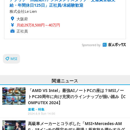
給・年間休日125日」正社員/未経験歓迎
株式会社Le Lien
大阪府
月給29万8,500円～40万円
正社員
Sponsored by
MSI
関連ニュース
「AMD VS Intel」最強AIノートPCの座は？MSIノー
トPC20周年に向け充実のラインナップが揃い踏み【C
OMPUTEX 2024】
連載・特集
2024.6.9 Sun 14:00
高級車メーカーとコラボした「MSI×Mercedes-AM
G」18インチの限定モデル登場！所有欲を満たすラグ