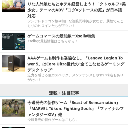
りな人外娘たちとホテル経営しよう！「クトゥルフ×美
少女」テーマのADV『ヨグ=ソトースの庭』が日本語
対応
ツンデレドラゴン娘や無口な複眼死神美少女など、属性てんこ
もりのヒロインたちがアツい！
ゲームコマースの最前線ーXsolla特集
Xsollaの最新情報はこちらから！
AAAゲームも制作も妥協なし。「Lenovo Legion To
wer 5」はCore Ultra世代の“全てこなせるゲーミング
デスクトップ”
迫力を感じる強力スペック。メンテナンスしやすい構造もあり
がたい！
連載・注目記事
今週発売の新作ゲーム『Beast of Reincarnation』
『MARVEL Tōkon: Fighting Souls』『ファイナルフ
ァンタジーXIV』他
今週発売の新作ゲームはこちら。