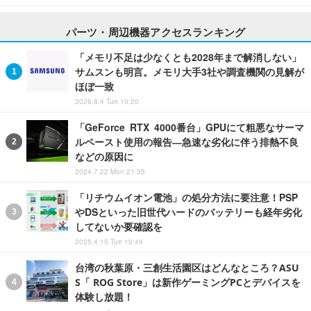
パーツ・周辺機器アクセスランキング
「メモリ不足は少なくとも2028年まで解消しない」
サムスンも明言。メモリ大手3社や調査機関の見解が
ほぼ一致
2026.8.4 Tue 10:20
「GeForce RTX 4000番台」GPUにて粗悪なサーマ
ルペースト使用の報告―急速な劣化に伴う排熱不良
などの原因に
2024.7.22 Mon 21:35
「リチウムイオン電池」の処分方法に要注意！PSP
やDSといった旧世代ハードのバッテリーも経年劣化
してないか要確認を
2025.4.15 Tue 10:49
台湾の秋葉原・三創生活園区はどんなところ？ASU
S「 ROG Store」は新作ゲーミングPCとデバイスを
体験し放題！