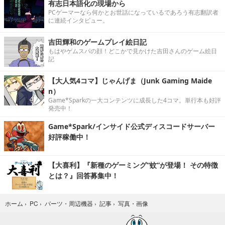
有志日本語化の現場から
PCゲーマーなら何かとお世話になっているであろう有志翻訳者
に連続インタビュー。
吉田輝和のゲームプレイ絵日記
もはやゲムスパの顔！どこかで見かけた吉田さんのゲーム絵日
記
【大人気4コマ】じゃんげま（Junk Gaming Maide
n）
Game*Sparkの一大コンテンツに成長した4コマ。単行本も好評
発売中！
Game*Spark/インサイド公式ディスコードサーバー
好評稼働中！
【大喜利】『新種のゲーミング“蚊”が登場！ その特徴
とは？』回答募集中！
写真・画像
ホーム
›
PC
›
パーツ・周辺機器
›
記事
›