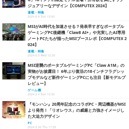
ジュアリーなデザイン【COMPUTEX 2024】
連載・特集
2024.6.9 Sun 13:00
MSIがAI時代を加速させる？発表早すぎなポータブル
ゲーミングPC後継機「Claw8 AI+」や充実したAI専用
ノートPCたちが揃ったMSIブースレポ【COMPUTEX 2
024】
連載・特集
2024.6.5 Wed 12:30
MSI逆襲のポータブルゲーミングPC「Claw A1M」の
実物がお披露目！ 6年ぶり復活の18インチフラグシッ
プモデルなど新作ゲーミングPCにも注目【新モデルプ
レビュー】
ゲーム機
2024.2.4 Sun 13:30
『モンハン』20周年記念のコラボPC・周辺機器がMSI
より発売！「リオレウス」の威厳と力強さイメージし
た大迫力デザイン
PC
2024.5.30 Thu 17:25