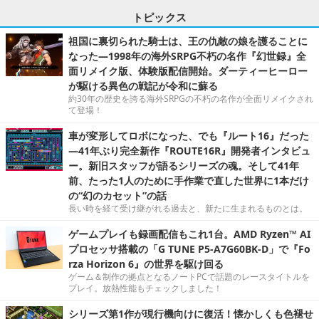
トピックス
祖国に裏切られた騎士は、王の仇敵の娘を護ることに
なった―1998年の海外SRPG不朽の名作『幻世録』全
面リメイク版、体験版配信開始。ダーティーヒーロー
が駆ける異色の戦記が令和に蘇る
約30年の歴史を誇る海外SRPGの不朽の名作が全面リメイクされ
て登場！
車が変形してロボになった、でも『ルート16』だった
―41年ぶり完全新作『ROUTE16R』開発者インタビュ
ー。新旧スタッフが語るシリーズの魂。そして41年
前、たった1人のために手作業で直した世界に1本だけ
の“幻のカセット”の話
長い時を経て受け継がれる過去と、新たに生まれるものとは。
ゲームプレイも録画配信もこれ1台。AMD Ryzen™ AI
プロセッサ搭載の「G TUNE P5-A7G60BK-D」で『Fo
rza Horizon 6』の世界を駆け回る
ゲーム＆制作の拠点となるノートPCで話題のレースタイトルを
プレイ。放熱性能もチェックしました！
シリーズ第1作が現行機向けに復活！懐かしくも色褪せ