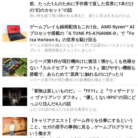
前、たった1人のために手作業で直した世界に1本だけ
の“幻のカセット”の話
長い時を経て受け継がれる過去と、新たに生まれるものとは。
ゲームプレイも録画配信もこれ1台。AMD Ryzen™ AI
プロセッサ搭載の「G TUNE P5-A7G60BK-D」で『Fo
rza Horizon 6』の世界を駆け回る
ゲーム＆制作の拠点となるノートPCで話題のレースタイトルを
プレイ。放熱性能もチェックしました！
シリーズ第1作が現行機向けに復活！懐かしくも色褪せ
ない『カルドセプト ザ ファースト』遊びやすい機能も
搭載で、あらためて“原典”に触れるのにぴったり
シリーズ第1作が現行機向けの新機能を備えて復活！
「冒険は楽しいものだ」 ─『FF11』と『ウィザードリ
ィ ヴァリアンツ ダフネ』、"優しくないRPG"の沼にど
っぷり沈んだ4人の話
ふたつの沼の住人たちが語る奥深さとは。
【キャリアクエスト】ゲーム作りを仕事にするという
こと。セガの若手の事例に見る，ゲームプログラマと
いう働き方