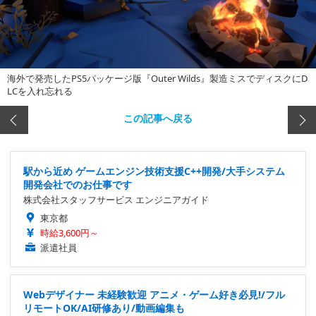
海外で発売したPS5パッケージ版『Outer Wilds』製造ミスでディスクにD
LCを入れ忘れる
この記事へ戻る
駅から近め ゲームエンジン技術支援C++開発/大手システム
開発会社でのお仕事です
株式会社スタッフサービス エンジニアガイド
東京都
時給3,600円～
派遣社員
Webデザイナー 未経験歓迎 アニメ・ゲーム好き必見!/フル
リモートOK/AI研修あり/動画編集も