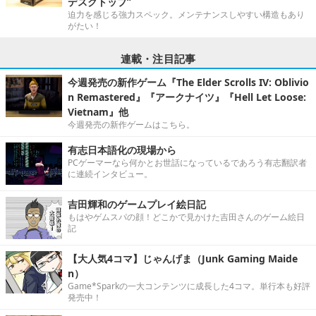
デスクトップ”
迫力を感じる強力スペック。メンテナンスしやすい構造もあり
がたい！
連載・注目記事
今週発売の新作ゲーム『The Elder Scrolls IV: Oblivio
n Remastered』『アークナイツ』『Hell Let Loose:
Vietnam』他
今週発売の新作ゲームはこちら。
有志日本語化の現場から
PCゲーマーなら何かとお世話になっているであろう有志翻訳者
に連続インタビュー。
吉田輝和のゲームプレイ絵日記
もはやゲムスパの顔！どこかで見かけた吉田さんのゲーム絵日
記
【大人気4コマ】じゃんげま（Junk Gaming Maide
n）
Game*Sparkの一大コンテンツに成長した4コマ。単行本も好評
発売中！