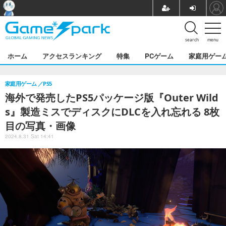
search
menu
ホーム
アクセスランキング
特集
PCゲーム
家庭用ゲー
家庭用ゲーム
PS5
海外で発売したPS5パッケージ版『Outer Wild
s』製造ミスでディスクにDLCを入れ忘れる 8枚
目の写真・画像
2024.8.31 Sat 14:41