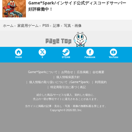
Game*Spark/インサイド公式ディスコードサーバー
好評稼働中！
写真・画像
ホーム
›
家庭用ゲーム
›
PS5
›
記事
›
Home
X
STEAM
Facebook
YouTube
Game*Sparkについて
お問合せ
広告掲載
会社概要
個人情報保護方針
個人情報の取り扱いについて（Game*Spark）
利用規約
特定商取引法に基づく表記
紹介した商品/サービスを購入、契約した場合に、
売上の一部が弊社サイトに還元されることがあります。
当サイトに掲載の記事・見出し・写真・画像の無断転載を禁じます。
Copyright © 2026 IID, Inc.