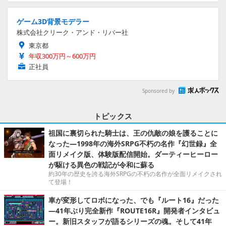
ゲーム3D背景モデラー
株式会社クリーク・アンド・リバー社
東京都
年収300万円～600万円
正社員
Sponsored by
トピックス
祖国に裏切られた騎士は、王の仇敵の娘を護ることに
なった―1998年の海外SRPG不朽の名作『幻世録』全
面リメイク版、体験版配信開始。ダーティーヒーロー
が駆ける異色の戦記が令和に蘇る
約30年の歴史を誇る海外SRPGの不朽の名作が全面リメイクされ
て登場！
車が変形してロボになった、でも『ルート16』だった
―41年ぶり完全新作『ROUTE16R』開発者インタビュ
ー。新旧スタッフが語るシリーズの魂。そして41年