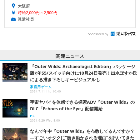
大阪府
時給2,000円～2,500円
派遣社員
Sponsored by
関連ニュース
『Outer Wilds: Archaeologist Edition』パッケージ
版がPS5/スイッチ向けに10月24日発売！出水ぽすか氏
による描き下ろしキービジュアルも
家庭用ゲーム
2024.7.11 Thu 10:40
宇宙ヤバイを体感できる探索ADV『Outer Wilds』の
DLC「Echoes of the Eye」配信開始
PC
2021.9.29 Wed 8:00
なんで年中『Outer Wilds』を布教してるんですか？
―すごいオタクに“衝き動かされる理由”を訊いてきた