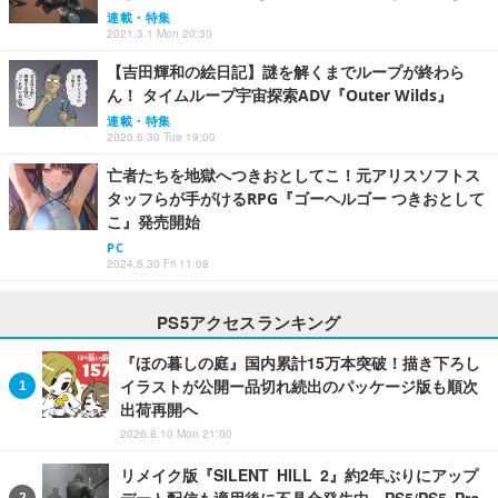
連載・特集
2021.3.1 Mon 20:30
【吉田輝和の絵日記】謎を解くまでループが終わら
ん！ タイムループ宇宙探索ADV『Outer Wilds』
連載・特集
2020.6.30 Tue 19:00
亡者たちを地獄へつきおとしてこ！元アリスソフトス
タッフらが手がけるRPG『ゴーヘルゴー つきおとして
こ』発売開始
PC
2024.8.30 Fri 11:08
PS5アクセスランキング
『ほの暮しの庭』国内累計15万本突破！描き下ろし
イラストが公開ー品切れ続出のパッケージ版も順次
出荷再開へ
2026.8.10 Mon 21:00
リメイク版『SILENT HILL 2』約2年ぶりにアップ