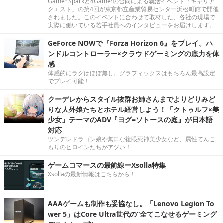
Game*Sparkと4Gamerの合同による就活イベント「キャリア
クエスト」の第4回が東京都立産業貿易センター浜松町館で開催
されました。このイベントに合わせて取材した、各社の現場で
実際に働いている若手社員へのインタビューをお届けします。
GeForce NOWで『Forza Horizon 6』をプレイ。ハ
ンドルコントローラー×クラウドゲーミングの底力を体
感
体感的にラグはほぼ無し。グラフィックスはもちろん最高設定
でプレイ可能！
クーデレからスタイル抜群お姉さんまでよりどりみど
りな人外娘たちとホテル経営しよう！「クトゥルフ×美
少女」テーマのADV『ヨグ=ソトースの庭』が日本語
対応
ツンデレドラゴン娘や無口な複眼死神美少女など、属性てんこ
もりのヒロインたちがアツい！
ゲームコマースの最前線ーXsolla特集
Xsollaの最新情報はこちらから！
AAAゲームも制作も妥協なし。「Lenovo Legion To
wer 5」はCore Ultra世代の“全てこなせるゲーミング