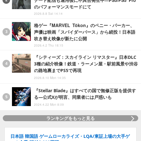
デート配信も適用後に不具合発生中―PS5/PS5 Pro
のパフォーマンスモードにて
2026.8.8 Sat 14:14
格ゲー『MARVEL Tōkon』のペニー・パーカー、
声優は映画「スパイダーバース」から続投！日本語
吹き替え映像が新たに公開
2026.4.2 Thu 18:15
『シティーズ：スカイライン リマスター』日本DLC
3種の紹介映像！鉄道・ラーメン屋・駅前風景や渋谷
の路地裏までPS5で再現
2026.8.10 Mon 14:35
『Stellar Blade』はすべての国で無修正版を提供す
る―公式Xが明言、同業者には戸惑いも
2024.4.22 Mon 8:09
ランキングをもっと見る
日本語 韓国語 ゲームローカライズ・LQA/東証上場の大手ゲ