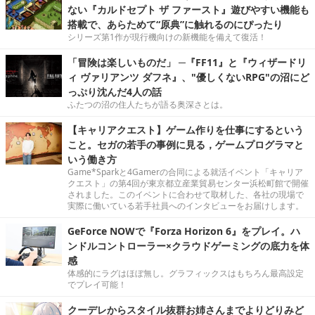
ない『カルドセプト ザ ファースト』遊びやすい機能も
搭載で、あらためて“原典”に触れるのにぴったり
シリーズ第1作が現行機向けの新機能を備えて復活！
「冒険は楽しいものだ」 ─『FF11』と『ウィザードリ
ィ ヴァリアンツ ダフネ』、"優しくないRPG"の沼にど
っぷり沈んだ4人の話
ふたつの沼の住人たちが語る奥深さとは。
【キャリアクエスト】ゲーム作りを仕事にするという
こと。セガの若手の事例に見る，ゲームプログラマと
いう働き方
Game*Sparkと4Gamerの合同による就活イベント「キャリア
クエスト」の第4回が東京都立産業貿易センター浜松町館で開催
されました。このイベントに合わせて取材した、各社の現場で
実際に働いている若手社員へのインタビューをお届けします。
GeForce NOWで『Forza Horizon 6』をプレイ。ハ
ンドルコントローラー×クラウドゲーミングの底力を体
感
体感的にラグはほぼ無し。グラフィックスはもちろん最高設定
でプレイ可能！
クーデレからスタイル抜群お姉さんまでよりどりみど