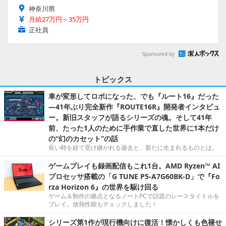
神奈川県
月給27万円～35万円
正社員
Sponsored by
トピックス
車が変形してロボになった、でも『ルート16』だった
―41年ぶり完全新作『ROUTE16R』開発者インタビュ
ー。新旧スタッフが語るシリーズの魂。そして41年
前、たった1人のために手作業で直した世界に1本だけ
の“幻のカセット”の話
長い時を経て受け継がれる過去と、新たに生まれるものとは。
ゲームプレイも録画配信もこれ1台。AMD Ryzen™ AI
プロセッサ搭載の「G TUNE P5-A7G60BK-D」で『Fo
rza Horizon 6』の世界を駆け回る
ゲーム＆制作の拠点となるノートPCで話題のレースタイトルを
プレイ。放熱性能もチェックしました！
シリーズ第1作が現行機向けに復活！懐かしくも色褪せ