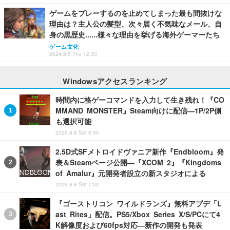
ゲームをプレーするのを止めてしまった最も間抜けな
理由は？主人公の髪型、次々届く不気味なメール、自
身の黒歴史……様々な理由を挙げる海外ゲーマーたち
ゲーム文化
2024.9.5 Thu 12:30
Windowsアクセスランキング
時間内に格ゲーコマンドを入力して生き残れ！『CO
MMAND MONSTER』Steam向けに配信―1P/2P側
も選択可能
2026.8.8 Sat 0:30
2.5D式SFメトロイドヴァニア新作『Endbloom』発
表＆Steamページ公開―『XCOM 2』『Kingdoms
of Amalur』元開発者設立の新スタジオによる
2026.8.8 Sat 7:00
『ゴーストリコン ワイルドランズ』無料アプデ「L
ast Rites」配信。PS5/Xbox Series X/S/PCにて4
K解像度および60fps対応―新作の開発も発表