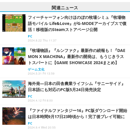
関連ニュース
フィーチャーフォン向けほのぼの牧場シミュ『牧場物
語モバイル Life&Love』がG-MODEアーカイブスで復
活！移植版のSteamストアページ公開
PC
2024.8.22 Thu 11:37
『牧場物語』『ルンファク』最新作の続報も！『DAE
MON X MACHINA』最新作の開発は、もうじきラス
トスパートに【GAME SHOWCASE 2024まとめ】
ゲーム文化
2024.5.31 Fri 13:59
海外発―日本の田舎農業ライフシム『サニーサイド』
日本語にも対応のPC版5月24日発売決定
PC
2024.4.12 Fri 8:00
『ファイナルファンタジー16』PC版ダウンロード開始
は日本時間9月17日23時頃から！完了後プレイ可能に
PC
2024.9.4 Wed 20:55