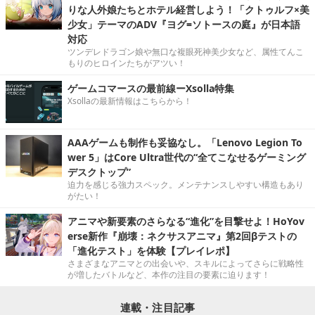
りな人外娘たちとホテル経営しよう！「クトゥルフ×美
少女」テーマのADV『ヨグ=ソトースの庭』が日本語
対応
ツンデレドラゴン娘や無口な複眼死神美少女など、属性てんこ
もりのヒロインたちがアツい！
ゲームコマースの最前線ーXsolla特集
Xsollaの最新情報はこちらから！
AAAゲームも制作も妥協なし。「Lenovo Legion To
wer 5」はCore Ultra世代の“全てこなせるゲーミング
デスクトップ”
迫力を感じる強力スペック。メンテナンスしやすい構造もあり
がたい！
アニマや新要素のさらなる“進化”を目撃せよ！HoYov
erse新作『崩壊：ネクサスアニマ』第2回βテストの
「進化テスト」を体験【プレイレポ】
さまざまなアニマとの出会いや、スキルによってさらに戦略性
が増したバトルなど、本作の注目の要素に迫ります！
連載・注目記事