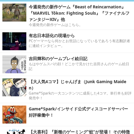
今週発売の新作ゲーム『Beast of Reincarnation』
『MARVEL Tōkon: Fighting Souls』『ファイナルフ
ァンタジーXIV』他
今週発売の新作ゲームはこちら。
有志日本語化の現場から
PCゲーマーなら何かとお世話になっているであろう有志翻訳者
に連続インタビュー。
吉田輝和のゲームプレイ絵日記
もはやゲムスパの顔！どこかで見かけた吉田さんのゲーム絵日
記
【大人気4コマ】じゃんげま（Junk Gaming Maide
n）
Game*Sparkの一大コンテンツに成長した4コマ。単行本も好評
発売中！
Game*Spark/インサイド公式ディスコードサーバー
好評稼働中！
【大喜利】『新種のゲーミング“蚊”が登場！ その特徴