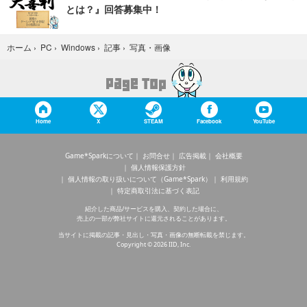
とは？』回答募集中！
写真・画像
ホーム
›
PC
›
Windows
›
記事
›
Home
X
STEAM
Facebook
YouTube
Game*Sparkについて
お問合せ
広告掲載
会社概要
個人情報保護方針
個人情報の取り扱いについて（Game*Spark）
利用規約
特定商取引法に基づく表記
紹介した商品/サービスを購入、契約した場合に、
売上の一部が弊社サイトに還元されることがあります。
当サイトに掲載の記事・見出し・写真・画像の無断転載を禁じます。
Copyright © 2026 IID, Inc.