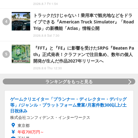
2026.8.7 Fri 1:54
トラックだけじゃない！乗用車で観光地などをドラ
イブできる『American Truck Simulator』「Road
Trip」の新機能「Atlas」情報公開
2026.8.8 Sat 7:30
『FFT』と『FE』に影響を受けたSRPG『Beaten Pa
th』正式発表！クラファンで注目集め、数年の個人
開発が生んだ作品2027年リリースへ
2026.8.6 Thu 12:30
ランキングをもっと見る
ゲームクリエイター「プランナー・ディレクター・デバッグ
等」/ジャンル・プラットフォーム豊富/月案件数300以上/土
日祝休み
株式会社コンフィデンス・インターワークス
東京都
年収700万円～