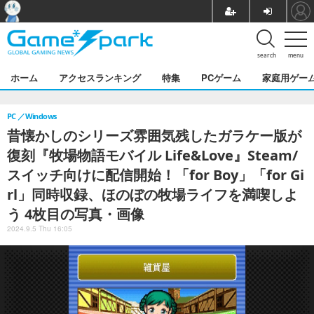
search
menu
ホーム
アクセスランキング
特集
PCゲーム
家庭用ゲー
PC
Windows
昔懐かしのシリーズ雰囲気残したガラケー版が
復刻『牧場物語モバイル Life&Love』Steam/
スイッチ向けに配信開始！「for Boy」「for Gi
rl」同時収録、ほのぼの牧場ライフを満喫しよ
う 4枚目の写真・画像
2024.9.5 Thu 16:05