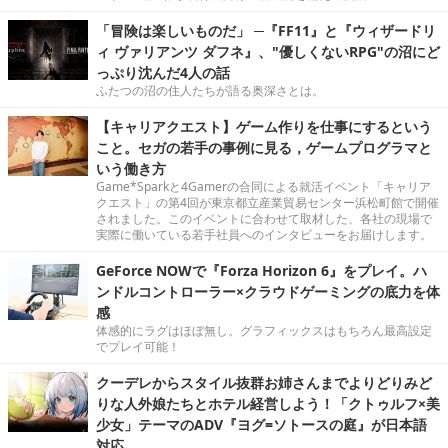
「冒険は楽しいものだ」 ─『FF11』と『ウィザードリ
ィ ヴァリアンツ ダフネ』、"優しくないRPG"の沼にど
っぷり沈んだ4人の話
ふたつの沼の住人たちが語る奥深さとは。
【キャリアクエスト】ゲーム作りを仕事にするという
こと。セガの若手の事例に見る，ゲームプログラマと
いう働き方
Game*Sparkと4Gamerの合同による就活イベント「キャリア
クエスト」の第4回が東京都立産業貿易センター浜松町館で開催
されました。このイベントに合わせて取材した、各社の現場で
実際に働いている若手社員へのインタビューをお届けします。
GeForce NOWで『Forza Horizon 6』をプレイ。ハ
ンドルコントローラー×クラウドゲーミングの底力を体
感
体感的にラグはほぼ無し。グラフィックスはもちろん最高設定
でプレイ可能！
クーデレからスタイル抜群お姉さんまでよりどりみど
りな人外娘たちとホテル経営しよう！「クトゥルフ×美
少女」テーマのADV『ヨグ=ソトースの庭』が日本語
対応