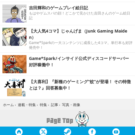
吉田輝和のゲームプレイ絵日記
もはやゲムスパの顔！どこかで見かけた吉田さんのゲーム絵日
記
【大人気4コマ】じゃんげま（Junk Gaming Maide
n）
Game*Sparkの一大コンテンツに成長した4コマ。単行本も好評
発売中！
Game*Spark/インサイド公式ディスコードサーバー
好評稼働中！
【大喜利】『新種のゲーミング“蚊”が登場！ その特徴
とは？』回答募集中！
写真・画像
ホーム
›
連載・特集
›
特集
›
記事
›