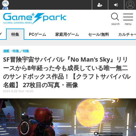
search
menu
グ
特集
PCゲーム
家庭用ゲーム
セール/無料
カルチャ
連載・特集
特集
SF冒険宇宙サバイバル『No Man's Sky』リリ
ースから8年経った今も成長している唯一無二
のサンドボックス作品！【クラフトサバイバル
名鑑】 27枚目の写真・画像
2024.9.22 Sun 18:00