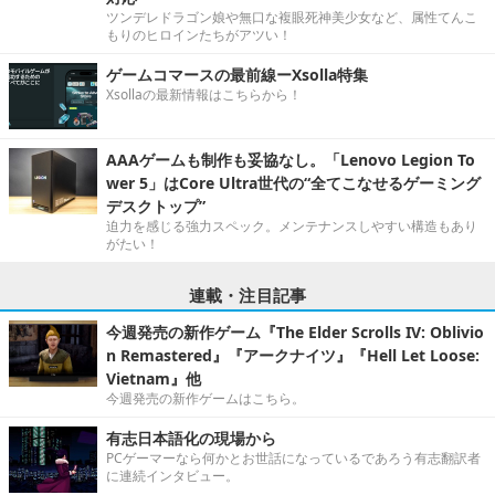
ツンデレドラゴン娘や無口な複眼死神美少女など、属性てんこ
もりのヒロインたちがアツい！
ゲームコマースの最前線ーXsolla特集
Xsollaの最新情報はこちらから！
AAAゲームも制作も妥協なし。「Lenovo Legion To
wer 5」はCore Ultra世代の“全てこなせるゲーミング
デスクトップ”
迫力を感じる強力スペック。メンテナンスしやすい構造もあり
がたい！
連載・注目記事
今週発売の新作ゲーム『The Elder Scrolls IV: Oblivio
n Remastered』『アークナイツ』『Hell Let Loose:
Vietnam』他
今週発売の新作ゲームはこちら。
有志日本語化の現場から
PCゲーマーなら何かとお世話になっているであろう有志翻訳者
に連続インタビュー。