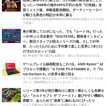
なった―1998年の海外SRPG不朽の名作『幻世録』全
面リメイク版、体験版配信開始。ダーティーヒーロー
が駆ける異色の戦記が令和に蘇る
約30年の歴史を誇る海外SRPGの不朽の名作が全面リメイクされ
て登場！
車が変形してロボになった、でも『ルート16』だった
―41年ぶり完全新作『ROUTE16R』開発者インタビュ
ー。新旧スタッフが語るシリーズの魂。そして41年
前、たった1人のために手作業で直した世界に1本だけ
の“幻のカセット”の話
長い時を経て受け継がれる過去と、新たに生まれるものとは。
ゲームプレイも録画配信もこれ1台。AMD Ryzen™ AI
プロセッサ搭載の「G TUNE P5-A7G60BK-D」で『Fo
rza Horizon 6』の世界を駆け回る
ゲーム＆制作の拠点となるノートPCで話題のレースタイトルを
プレイ。放熱性能もチェックしました！
シリーズ第1作が現行機向けに復活！懐かしくも色褪せ
ない『カルドセプト ザ ファースト』遊びやすい機能も
搭載で、あらためて“原典”に触れるのにぴったり
シリーズ第1作が現行機向けの新機能を備えて復活！