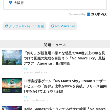
大阪府
Sponsored by
クラフトサバイバル名鑑
No Man’s Sky
関連ニュース
「釣り」が新登場！様々な惑星で160種以上の魚を見
つけて図鑑の完成を目指そう『No Man's Sky』最新
アプデ「Aquarius」配信開始
PC
2024.9.4 Wed 22:43
SF宇宙探索ゲーム『No Man's Sky』Steamユーザー
レビューの「好評」比率が80％を突破。リリース後約
8年をかけてようやく到達
PC
2024.7.22 Mon 10:15
Hello Gamesが描こうとする壮大な絵画『No Man's