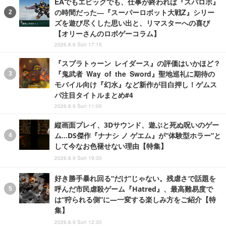
EAでもエピックでも、仕事が終われば『スパロボ』
の時間だった―『スーパーロボット大戦Z』シリー
ズを遊び尽くした思い出と、リマスターへの喜び
【オリーさんのロボゲーコラム】
2026.8.9 Sun 17:15
『スプラトゥーン レイダース』の評価はいかほど？
『鬼武者 Way of the Sword』聖地巡礼に期待の
モバイル向け『幻水』など新作が目白押し！ゲムス
パ注目タイトルまとめ#4
2026.8.9 Sun 11:00
縦画面プレイ、3Dサウンド、遊ぶと死ぬ呪いのゲー
ム…DS傑作『ナナシ ノ ゲエム』が“体験型ホラー”と
して今なお色褪せない理由【特集】
2026.8.9 Sun 19:30
好き勝手暴れ回る“だけ”じゃない。残虐さで話題を
呼んだ市民虐殺ゲーム『Hatred』、最高難易度で
は“狩られる側”に―一変する楽しみ方をご紹介【特
集】
2026.8.9 Sun 12:30