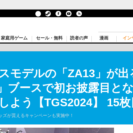
家庭用ゲーム
セール・無料
読者の声
漫画
イン
スモデルの「ZA13」が出
IE」ブースで初お披露目と
よう【TGS2024】 15
ッズが貰えるキャンペーンも実施中！