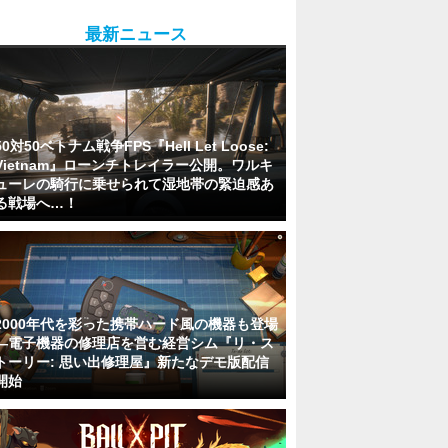
最新ニュース
50対50ベトナム戦争FPS『Hell Let Loose:
Vietnam』ローンチトレイラー公開。ワルキ
ューレの騎行に乗せられて湿地帯の緊迫感あ
る戦場へ…！
2000年代を彩った携帯ハード風の機器も登場
―電子機器の修理店を営む経営シム『リ・ス
トーリー: 思い出修理屋』新たなデモ版配信
開始