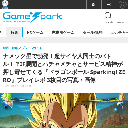
search
menu
グ
特集
PCゲーム
家庭用ゲーム
セール/無料
カルチャ
連載・特集
プレイレポート
ナメック星で勃発！超サイヤ人同士のバト
ル！？IF展開とハチャメチャとサービス精神が
押し寄せてくる『ドラゴンボール Sparking! ZE
RO』プレイレポ 3枚目の写真・画像
2024.10.15 Tue 17:00