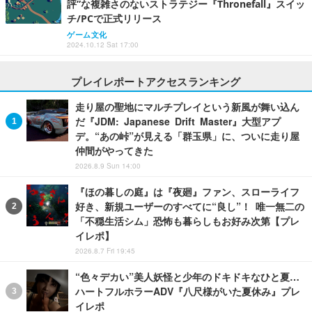
評”な複雑さのないストラテジー『Thronefall』スイッ
チ/PCで正式リリース
ゲーム文化
2024.10.12 Sat 17:00
プレイレポートアクセスランキング
走り屋の聖地にマルチプレイという新風が舞い込ん
だ『JDM: Japanese Drift Master』大型アプ
デ。“あの峠”が見える「群玉県」に、ついに走り屋
仲間がやってきた
2026.8.9 Sun 14:00
『ほの暮しの庭』は『夜廻』ファン、スローライフ
好き、新規ユーザーのすべてに“良し”！ 唯一無二の
「不穏生活シム」恐怖も暮らしもお好み次第【プレ
イレポ】
2026.8.7 Fri 19:45
“色々デカい”美人妖怪と少年のドキドキなひと夏…
ハートフルホラーADV『八尺様がいた夏休み』プレ
イレポ