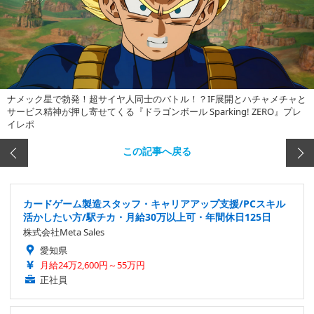
ナメック星で勃発！超サイヤ人同士のバトル！？IF展開とハチャメチャと
サービス精神が押し寄せてくる『ドラゴンボール Sparking! ZERO』プレ
イレポ
この記事へ戻る
カードゲーム製造スタッフ・キャリアアップ支援/PCスキル
活かしたい方/駅チカ・月給30万以上可・年間休日125日
株式会社Meta Sales
愛知県
月給24万2,600円～55万円
正社員