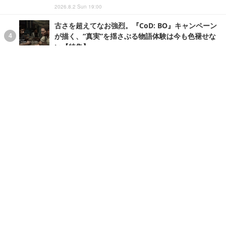
2026.8.2 Sun 19:00
古さを超えてなお強烈。『CoD: BO』キャンペーン
が描く、“真実”を揺さぶる物語体験は今も色褪せな
い【特集】
2026.8.9 Sun 17:30
遠く離れた仲間には声も届かない！？規模デカすぎ
な島で巨大パズルに挑む協力アドベンチャー『Big
Walk』プレイレポート
2026.8.3 Mon 22:00
ランキングをもっと見る
システム運用管理・保守/遅めの9時半始業 UE5格闘ゲームC
++実装開発
株式会社スタッフサービス エンジニアガイド
大阪府
時給2,000円～
派遣社員