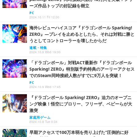
ーズ作品トップの好記録を樹立
PC
2024.10.11 Fri 12:00
海外レビューハイスコア『ドラゴンボール Sparking!
ZERO』―プレイを止めるとしたら、それは対戦に勝と
うとしてコントローラーを壊したからだ
連載・特集
2024.10.9 Wed 19:00
「ドラゴンボール」対戦ACT最新作『ドラゴンボール
Sparking! ZERO』特別版予約特典のアーリーアクセス
でのSteam同時接続人数がすでに9万人を突破！
PC
2024.10.9 Wed 17:45
『ドラゴンボール Sparking! ZERO』迫力のオープニ
ング映像！悟空にブロリー、フリーザ、ベビーらが大
激突
家庭用ゲーム
2024.10.8 Tue 0:34
早期アクセスで100万本弱を売り上げた“圧倒的に好