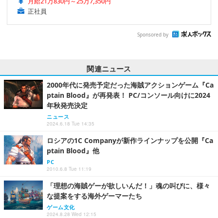
月給21万830円～25万7,350円
正社員
Sponsored by
関連ニュース
2000年代に発売予定だった海賊アクションゲーム『Ca
ptain Blood』が再発表！ PC/コンソール向けに2024
年秋発売決定
ニュース
2024.6.18 Tue 14:35
ロシアの1C Companyが新作ラインナップを公開『Ca
ptain Blood』他
PC
2010.6.8 Tue 11:19
「理想の海賊ゲーが欲しいんだ！」魂の叫びに、様々
な提案をする海外ゲーマーたち
ゲーム文化
2024.8.28 Wed 12:15