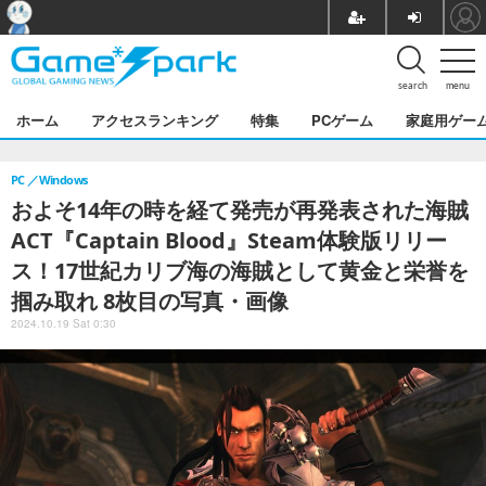
search
menu
ホーム
アクセスランキング
特集
PCゲーム
家庭用ゲー
PC
Windows
およそ14年の時を経て発売が再発表された海賊
ACT『Captain Blood』Steam体験版リリー
ス！17世紀カリブ海の海賊として黄金と栄誉を
掴み取れ 8枚目の写真・画像
2024.10.19 Sat 0:30