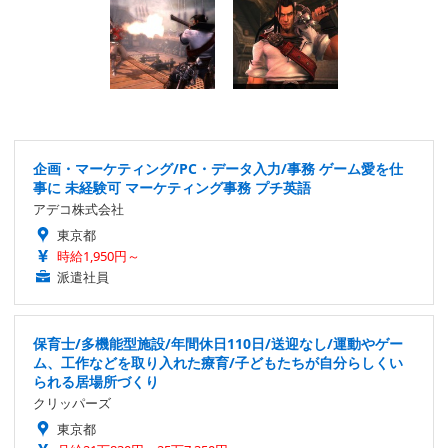
企画・マーケティング/PC・データ入力/事務 ゲーム愛を仕
事に 未経験可 マーケティング事務 プチ英語
アデコ株式会社
東京都
時給1,950円～
派遣社員
保育士/多機能型施設/年間休日110日/送迎なし/運動やゲー
ム、工作などを取り入れた療育/子どもたちが自分らしくい
られる居場所づくり
クリッパーズ
東京都