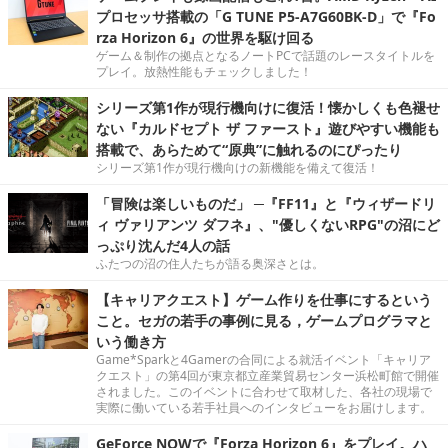
プロセッサ搭載の「G TUNE P5-A7G60BK-D」で『Fo
rza Horizon 6』の世界を駆け回る
ゲーム＆制作の拠点となるノートPCで話題のレースタイトルを
プレイ。放熱性能もチェックしました！
シリーズ第1作が現行機向けに復活！懐かしくも色褪せ
ない『カルドセプト ザ ファースト』遊びやすい機能も
搭載で、あらためて“原典”に触れるのにぴったり
シリーズ第1作が現行機向けの新機能を備えて復活！
「冒険は楽しいものだ」 ─『FF11』と『ウィザードリ
ィ ヴァリアンツ ダフネ』、"優しくないRPG"の沼にど
っぷり沈んだ4人の話
ふたつの沼の住人たちが語る奥深さとは。
【キャリアクエスト】ゲーム作りを仕事にするという
こと。セガの若手の事例に見る，ゲームプログラマと
いう働き方
Game*Sparkと4Gamerの合同による就活イベント「キャリア
クエスト」の第4回が東京都立産業貿易センター浜松町館で開催
されました。このイベントに合わせて取材した、各社の現場で
実際に働いている若手社員へのインタビューをお届けします。
GeForce NOWで『Forza Horizon 6』をプレイ。ハ