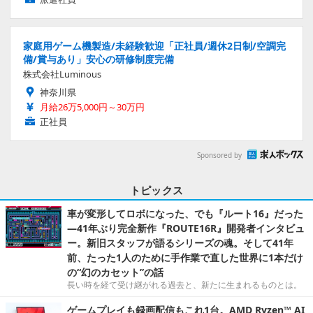
家庭用ゲーム機製造/未経験歓迎「正社員/週休2日制/空調完
備/賞与あり」安心の研修制度完備
株式会社Luminous
神奈川県
月給26万5,000円～30万円
正社員
Sponsored by
トピックス
車が変形してロボになった、でも『ルート16』だった
―41年ぶり完全新作『ROUTE16R』開発者インタビュ
ー。新旧スタッフが語るシリーズの魂。そして41年
前、たった1人のために手作業で直した世界に1本だけ
の“幻のカセット”の話
長い時を経て受け継がれる過去と、新たに生まれるものとは。
ゲームプレイも録画配信もこれ1台。AMD Ryzen™ AI