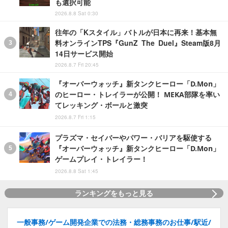
も選択可能
2026.8.8 Sat 0:30
往年の「Kスタイル」バトルが日本に再来！基本無
料オンラインTPS『GunZ The Duel』Steam版8月
14日サービス開始
2026.8.7 Fri 20:45
『オーバーウォッチ』新タンクヒーロー「D.Mon」
のヒーロー・トレイラーが公開！ MEKA部隊を率い
てレッキング・ボールと激突
2026.8.7 Fri 1:15
プラズマ・セイバーやパワー・バリアを駆使する
『オーバーウォッチ』新タンクヒーロー「D.Mon」
ゲームプレイ・トレイラー！
2026.8.8 Sat 1:45
ランキングをもっと見る
一般事務/ゲーム開発企業での法務・総務事務のお仕事/駅近/