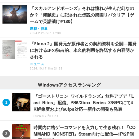
『スカルアンドボーンズ』それは憧れが生んだ幻なの
か？「海賊史」に記された伝説の楽園リバタリア【ゲ
ームで英語漬け#130】
連載・特集
2024.2.25 Sun 17:30
『Elona 2』開発元が原作者との契約資料を公開―開発
におけるIPの独占的、永久的利用を許諾する内容明か
される
ニュース
2024.10.17 Thu 21:23
Windowsアクセスランキング
『ゴーストリコン ワイルドランズ』無料アプデ「L
ast Rites」配信。PS5/Xbox Series X/S/PCにて4
K解像度および60fps対応―新作の開発も発表
2026.8.7 Fri 1:54
時間内に格ゲーコマンドを入力して生き残れ！『CO
MMAND MONSTER』Steam向けに配信―1P/2P側