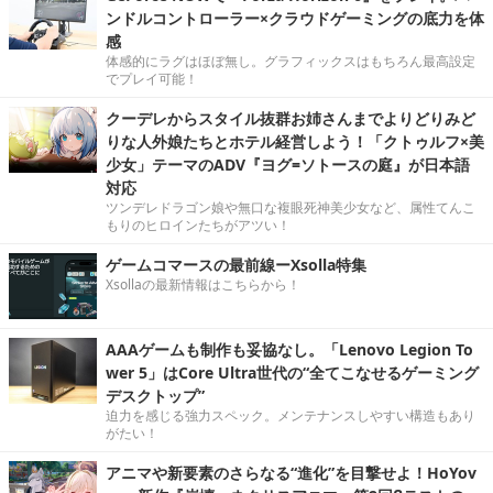
ンドルコントローラー×クラウドゲーミングの底力を体
感
体感的にラグはほぼ無し。グラフィックスはもちろん最高設定
でプレイ可能！
クーデレからスタイル抜群お姉さんまでよりどりみど
りな人外娘たちとホテル経営しよう！「クトゥルフ×美
少女」テーマのADV『ヨグ=ソトースの庭』が日本語
対応
ツンデレドラゴン娘や無口な複眼死神美少女など、属性てんこ
もりのヒロインたちがアツい！
ゲームコマースの最前線ーXsolla特集
Xsollaの最新情報はこちらから！
AAAゲームも制作も妥協なし。「Lenovo Legion To
wer 5」はCore Ultra世代の“全てこなせるゲーミング
デスクトップ”
迫力を感じる強力スペック。メンテナンスしやすい構造もあり
がたい！
アニマや新要素のさらなる“進化”を目撃せよ！HoYov