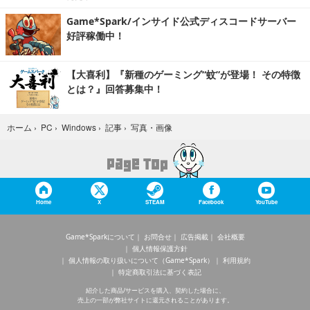
Game*Spark/インサイド公式ディスコードサーバー
好評稼働中！
【大喜利】『新種のゲーミング“蚊”が登場！ その特徴
とは？』回答募集中！
写真・画像
ホーム
›
PC
›
Windows
›
記事
›
Home
X
STEAM
Facebook
YouTube
Game*Sparkについて
お問合せ
広告掲載
会社概要
個人情報保護方針
個人情報の取り扱いについて（Game*Spark）
利用規約
特定商取引法に基づく表記
紹介した商品/サービスを購入、契約した場合に、
売上の一部が弊社サイトに還元されることがあります。