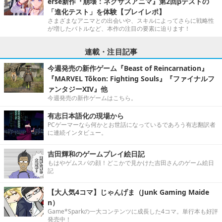
erse新作『崩壊：ネクサスアニマ』第2回βテストの
「進化テスト」を体験【プレイレポ】
さまざまなアニマとの出会いや、スキルによってさらに戦略性
が増したバトルなど、本作の注目の要素に迫ります！
連載・注目記事
今週発売の新作ゲーム『Beast of Reincarnation』
『MARVEL Tōkon: Fighting Souls』『ファイナルフ
ァンタジーXIV』他
今週発売の新作ゲームはこちら。
有志日本語化の現場から
PCゲーマーなら何かとお世話になっているであろう有志翻訳者
に連続インタビュー。
吉田輝和のゲームプレイ絵日記
もはやゲムスパの顔！どこかで見かけた吉田さんのゲーム絵日
記
【大人気4コマ】じゃんげま（Junk Gaming Maide
n）
Game*Sparkの一大コンテンツに成長した4コマ。単行本も好評
発売中！