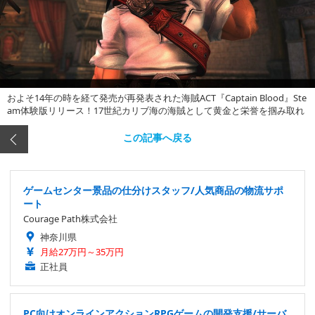
およそ14年の時を経て発売が再発表された海賊ACT『Captain Blood』Ste
am体験版リリース！17世紀カリブ海の海賊として黄金と栄誉を掴み取れ
この記事へ戻る
ゲームセンター景品の仕分けスタッフ/人気商品の物流サポ
ート
Courage Path株式会社
神奈川県
月給27万円～35万円
正社員
PC向けオンラインアクションRPGゲームの開発支援/サーバ