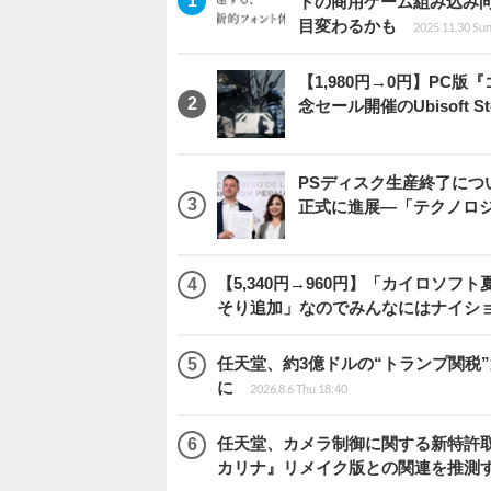
トの商用ゲーム組み込み
目変わるかも
2025.11.30 Sun
【1,980円→0円】PC
念セール開催のUbisoft 
PSディスク生産終了に
正式に進展―「テクノロ
【5,340円→960円】「カイロソフ
そり追加」なのでみんなにはナイシ
任天堂、約3億ドルの“トランプ関税
に
2026.8.6 Thu 18:40
任天堂、カメラ制御に関する新特許
カリナ』リメイク版との関連を推測