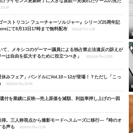
向けライセンス更新終了に大きな波紋―見慣れたゲームの見た
 22:49
版『ゴーストリコン フューチャーソルジャー』シリーズ25周年記
Storeにて8月13日17時まで無料配布
2026.8.7 Fri 1:08
ついて、メキシコのゲーマー議員による独占禁止法違反の訴えが
ジーは自由を拡大するために役立つべき」
2026.8.6 Thu 13:00
ト夏休みフェア」バンドルにVol.10～12が登場！？ただし「こっ
ョ
2026.8.6 Thu 22:49
”還付を業績に反映―売上原価を減額、利益率押し上げの一因
取得。三人称視点から撮影モードへスムーズに移行―『時のオ
する声も
2026.8.6 Thu 11:30