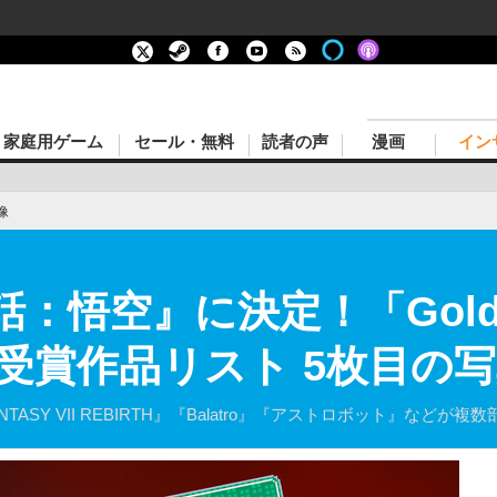
家庭用ゲーム
セール・無料
読者の声
漫画
イン
像
：悟空』に決定！「Golden 
24」受賞作品リスト 5枚目
 FANTASY VII REBIRTH』『Balatro』『アストロボット』