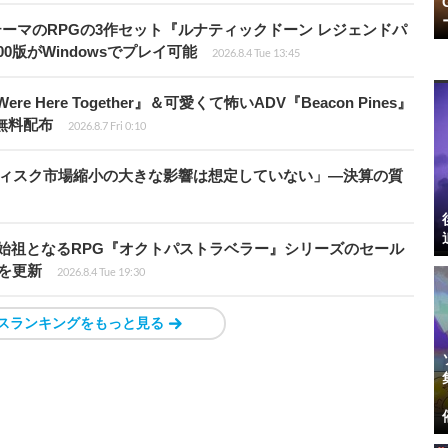
険がテーマのRPGの3作セット『ルナティックドーン レジェンドパ
00版がWindowsでプレイ可能
2026.8.4 Tue 13:45
re Here Together』＆可愛くて怖いADV『Beacon Pines』
で無料配布
2026.8.7 Fri 0:10
ディスク市場縮小の大きな影響は想定していない」―決算の質
D-2Dの始祖となるRPG『オクトパストラベラー』シリーズのセール
値を更新
2026.8.4 Tue 19:30
スランキングをもっと見る