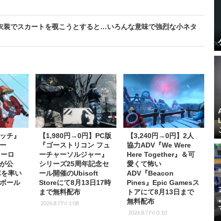
』、2B衣装でスカートを覗こうとすると…いろんな意味で強烈な小ネタ
ッチ』
【1,980円→0円】PC版
【3,240円→0円】2人
ー
『ゴーストリコン フュ
協力ADV『We Were
ヒーロ
ーチャーソルジャー』
Here Together』＆可
が公
シリーズ25周年記念セ
愛くて怖い
隊を率い
ール開催のUbisoft
ADV『Beacon
ボール
Storeにて8月13日17時
Pines』Epic Gamesス
まで無料配布
トアにて8月13日まで
無料配布
2026.8.7 Fri 1:08
2026.8.7 Fri 0:10