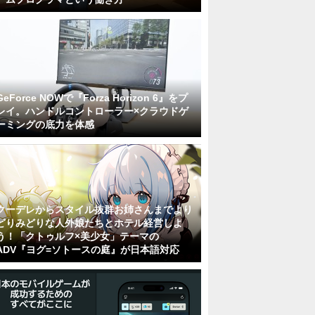
GeForce NOWで『Forza Horizon 6』をプ
レイ。ハンドルコントローラー×クラウドゲ
ーミングの底力を体感
クーデレからスタイル抜群お姉さんまでより
どりみどりな人外娘たちとホテル経営しよ
う！「クトゥルフ×美少女」テーマの
ADV『ヨグ=ソトースの庭』が日本語対応