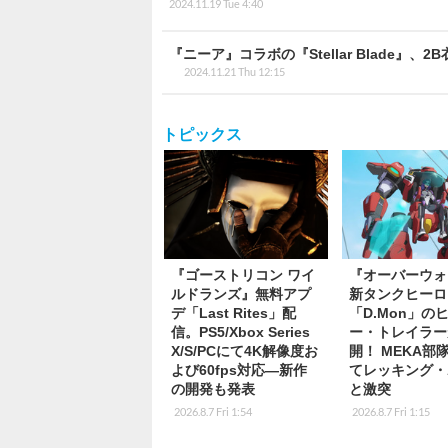
2024.11.19 Tue 4:40
『ニーア』コラボの『Stellar Blade
2024.11.21 Thu 12:15
トピックス
『ゴーストリコン ワイ
『オーバーウォ
ルドランズ』無料アプ
新タンクヒーロ
デ「Last Rites」配
「D.Mon」の
信。PS5/Xbox Series
ー・トレイラー
X/S/PCにて4K解像度お
開！ MEKA部
よび60fps対応―新作
てレッキング・
の開発も発表
と激突
2026.8.7 Fri 1:54
2026.8.7 Fri 1:15