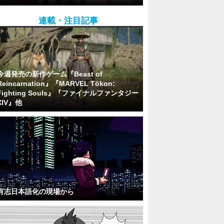
連載・注目記事
今週発売の新作ゲーム『Beast of
Reincarnation』『MARVEL Tōkon:
Fighting Souls』『ファイナルファンタジー
XIV』他
有志日本語化の現場から