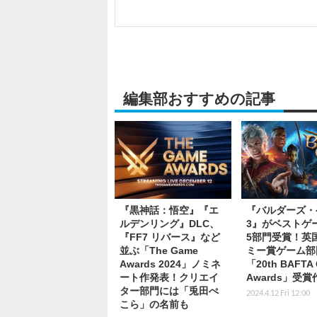
編集部おすすめの記事
『黒神話：悟空』『エ
『バルダーズ・
ルデンリング』DLC、
3』がベストゲ
『FF7 リバース』など
5部門受賞！英
並ぶ「The Game
ミー賞ゲーム部
Awards 2024」ノミネ
「20th BAFTA
ート作発表！クリエイ
Awards」受
ター部門には「兎田ぺ
2024.4.12 Fri 12:00
こら」の名前も