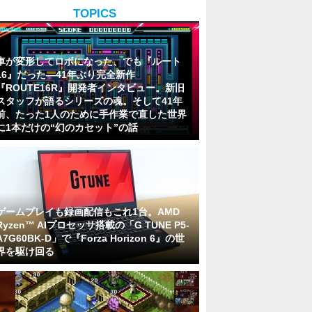
TOPICS
車が変形してロボになった、でも『ルート
16』だった―41年ぶり完全新作
『ROUTE16R』開発者インタビュー。新旧
スタッフが語るシリーズの魂。そして41年
前、たった1人のために手作業で直した世界
に1本だけの“幻のカセット”の話
ゲームプレイも録画配信もこれ1台。AMD
Ryzen™ AIプロセッサ搭載の「G TUNE P5-
A7G60BK-D」で『Forza Horizon 6』の世
界を駆け回る