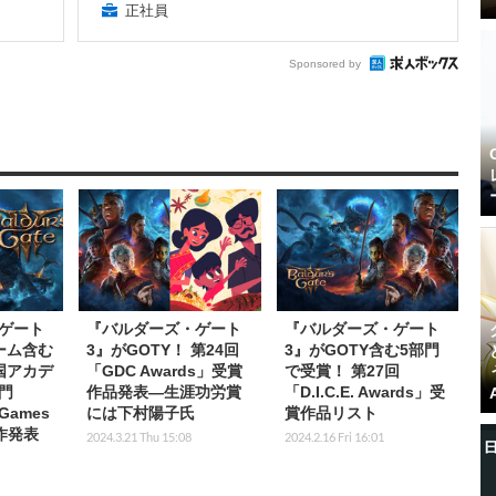
正社員
Sponsored by
ゲート
『バルダーズ・ゲート
『バルダーズ・ゲート
ーム含む
3』がGOTY！ 第24回
3』がGOTY含む5部門
国アカデ
「GDC Awards」受賞
で受賞！ 第27回
門
作品発表―生涯功労賞
「D.I.C.E. Awards」受
 Games
には下村陽子氏
賞作品リスト
賞作発表
2024.3.21 Thu 15:08
2024.2.16 Fri 16:01