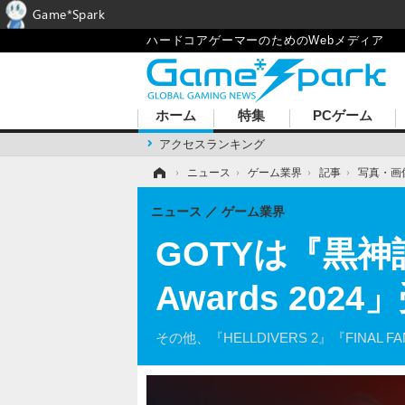
Game*Spark
ハードコアゲーマーのためのWebメディア
ホーム
特集
PCゲーム
アクセスランキング
ホーム
›
ニュース
›
ゲーム業界
›
記事
›
写真・画
ニュース
ゲーム業界
GOTYは『黒神話
Awards 20
その他、『HELLDIVERS 2』『FINAL