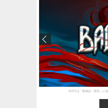
GOTYは『黒神話：悟空』に決定！「G