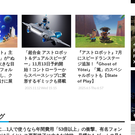
ト』主
「超合金 アストロボッ
『アストロボット』7月
」が“ぬ
ト＆デュアルスピーダ
にスピードランステー
大きな目
ー」11月13日予約開
ジ追加！『Ghost of
フォル
始！コントローラーか
Yōtei』「篤」のスペシ
し、ク
らスペースシップに変
ャルボットも【State
けに展
形するギミックも搭載
of Play】
2025.11.12 Wed 15:15
2025.6.5 Thu 6:57
グ
上に…1人で使うなら年間費用「53倍以上」の衝撃、有名フォン