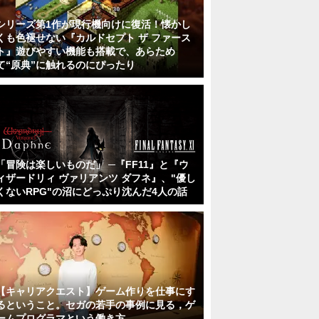
シリーズ第1作が現行機向けに復活！懐かし
くも色褪せない『カルドセプト ザ ファース
ト』遊びやすい機能も搭載で、あらため
て“原典”に触れるのにぴったり
「冒険は楽しいものだ」 ─『FF11』と『ウ
ィザードリィ ヴァリアンツ ダフネ』、"優し
くないRPG"の沼にどっぷり沈んだ4人の話
【キャリアクエスト】ゲーム作りを仕事にす
るということ。セガの若手の事例に見る，ゲ
ームプログラマという働き方