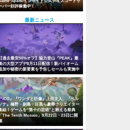
Game*Spark/インサイド公式ディスコードサ
ーバー好評稼働中！
最新ニュース
【過去最安50%オフ】協力登山『PEAK』最
後の大型アプデ8月11日配信！新バイオーム
追加や秘密の新要素を予告しセールも実施中
『ICO』『ワンダと巨像』上田文人、『ペル
ソナ』橋野・副島・目黒ら豪華クリエイター
集結！ゲームを“第十の芸術”と称える祭典
「The Tenth Mosaic」9月22日・23日に開
催