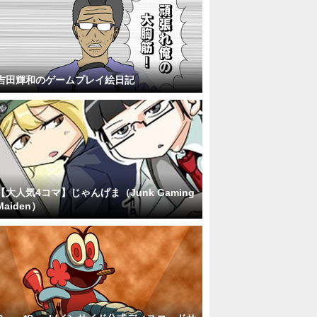
吉田輝和のゲームプレイ絵日記
【大人気4コマ】じゃんげま（Junk Gaming
Maiden）