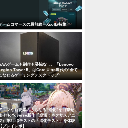
ゲームコマースの最前線ーXsolla特集
AAAゲームも制作も妥協なし。「Lenovo
Legion Tower 5」はCore Ultra世代の“全て
こなせるゲーミングデスクトップ”
アニマや新要素のさらなる“進化”を目撃せ
よ！HoYoverse新作『崩壊：ネクサスアニ
マ』第2回βテストの「進化テスト」を体験
【プレイレポ】