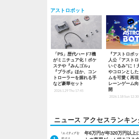
アストロボット
「PS」歴代ハード7機
『アストロボッ
がミニチュア化！ポケ
人公「アストロ
ステや『みんゴル』
いぐるみ”に！
『ブラボ』ほか、コン
やコロンとした
トローラーを握れる手
ムを可愛く再現
など豪華セット
レーンゲーム向
開
2026.1.29 Thu 17:45
2026.1.18 Sun 12:30
ニュース アクセスランキン
年6万円が年320万円以