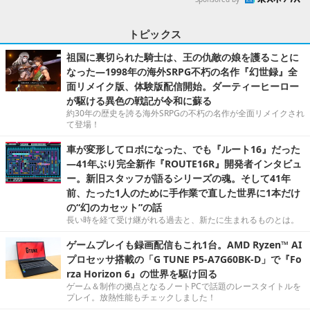
トピックス
祖国に裏切られた騎士は、王の仇敵の娘を護ることに
なった―1998年の海外SRPG不朽の名作『幻世録』全
面リメイク版、体験版配信開始。ダーティーヒーロー
が駆ける異色の戦記が令和に蘇る
約30年の歴史を誇る海外SRPGの不朽の名作が全面リメイクされ
て登場！
車が変形してロボになった、でも『ルート16』だった
―41年ぶり完全新作『ROUTE16R』開発者インタビュ
ー。新旧スタッフが語るシリーズの魂。そして41年
前、たった1人のために手作業で直した世界に1本だけ
の“幻のカセット”の話
長い時を経て受け継がれる過去と、新たに生まれるものとは。
ゲームプレイも録画配信もこれ1台。AMD Ryzen™ AI
プロセッサ搭載の「G TUNE P5-A7G60BK-D」で『Fo
rza Horizon 6』の世界を駆け回る
ゲーム＆制作の拠点となるノートPCで話題のレースタイトルを
プレイ。放熱性能もチェックしました！