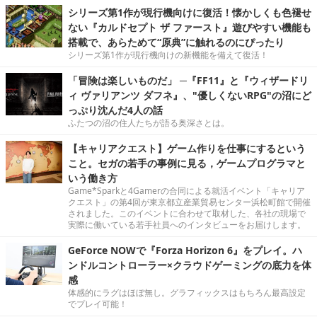
シリーズ第1作が現行機向けに復活！懐かしくも色褪せ
ない『カルドセプト ザ ファースト』遊びやすい機能も
搭載で、あらためて“原典”に触れるのにぴったり
シリーズ第1作が現行機向けの新機能を備えて復活！
「冒険は楽しいものだ」 ─『FF11』と『ウィザードリ
ィ ヴァリアンツ ダフネ』、"優しくないRPG"の沼にど
っぷり沈んだ4人の話
ふたつの沼の住人たちが語る奥深さとは。
【キャリアクエスト】ゲーム作りを仕事にするという
こと。セガの若手の事例に見る，ゲームプログラマと
いう働き方
Game*Sparkと4Gamerの合同による就活イベント「キャリア
クエスト」の第4回が東京都立産業貿易センター浜松町館で開催
されました。このイベントに合わせて取材した、各社の現場で
実際に働いている若手社員へのインタビューをお届けします。
GeForce NOWで『Forza Horizon 6』をプレイ。ハ
ンドルコントローラー×クラウドゲーミングの底力を体
感
体感的にラグはほぼ無し。グラフィックスはもちろん最高設定
でプレイ可能！