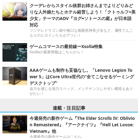
クーデレからスタイル抜群お姉さんまでよりどりみど
りな人外娘たちとホテル経営しよう！「クトゥルフ×美
少女」テーマのADV『ヨグ=ソトースの庭』が日本語
対応
ツンデレドラゴン娘や無口な複眼死神美少女など、属性てんこ
もりのヒロインたちがアツい！
ゲームコマースの最前線ーXsolla特集
Xsollaの最新情報はこちらから！
AAAゲームも制作も妥協なし。「Lenovo Legion To
wer 5」はCore Ultra世代の“全てこなせるゲーミング
デスクトップ”
迫力を感じる強力スペック。メンテナンスしやすい構造もあり
がたい！
連載・注目記事
今週発売の新作ゲーム『The Elder Scrolls IV: Oblivio
n Remastered』『アークナイツ』『Hell Let Loose:
Vietnam』他
今週発売の新作ゲームはこちら。