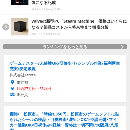
気になる記載
2024.4.15 Mon 10:59
Valveの新型PC「Steam Machine」価格はいくらに
なる？部品コストから将来性まで徹底分析
2025.12.1 Mon 11:56
ランキングをもっと見る
ゲームテスター/未経験OK/研修あり/シンプル作業/福利厚生
充実/安定環境
株式会社Tetote
東京都
月給27万円～33万円
正社員
棚卸/「松原市」「時給1,350円」松原市のゲームソフトに貼
られたシールの検品・目視検査/週払いOK/×空調完備×マイ
カー通勤OK×日祝休み×経験・資格は一切不問!/大阪府/八尾