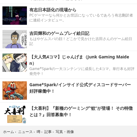
有志日本語化の現場から
PCゲーマーなら何かとお世話になっているであろう有志翻訳者
に連続インタビュー。
吉田輝和のゲームプレイ絵日記
もはやゲムスパの顔！どこかで見かけた吉田さんのゲーム絵日
記
【大人気4コマ】じゃんげま（Junk Gaming Maide
n）
Game*Sparkの一大コンテンツに成長した4コマ。単行本も好評
発売中！
Game*Spark/インサイド公式ディスコードサーバー
好評稼働中！
【大喜利】『新種のゲーミング“蚊”が登場！ その特徴
とは？』回答募集中！
写真・画像
ホーム
›
ニュース
›
噂
›
記事
›