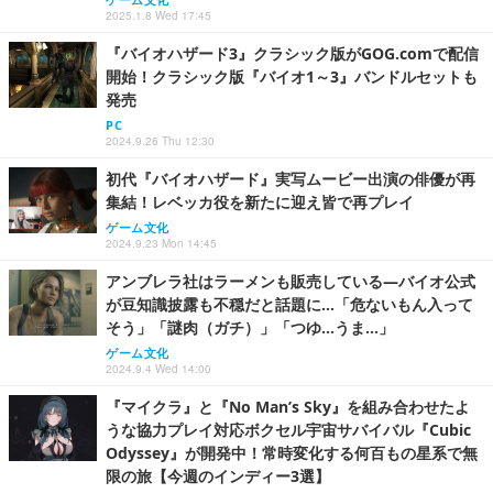
2025.1.8 Wed 17:45
『バイオハザード3』クラシック版がGOG.comで配信
開始！クラシック版『バイオ1～3』バンドルセットも
発売
PC
2024.9.26 Thu 12:30
初代『バイオハザード』実写ムービー出演の俳優が再
集結！レベッカ役を新たに迎え皆で再プレイ
ゲーム文化
2024.9.23 Mon 14:45
アンブレラ社はラーメンも販売している―バイオ公式
が豆知識披露も不穏だと話題に…「危ないもん入って
そう」「謎肉（ガチ）」「つゆ…うま…」
ゲーム文化
2024.9.4 Wed 14:00
『マイクラ』と『No Man’s Sky』を組み合わせたよ
うな協力プレイ対応ボクセル宇宙サバイバル『Cubic
Odyssey』が開発中！常時変化する何百もの星系で無
限の旅【今週のインディー3選】