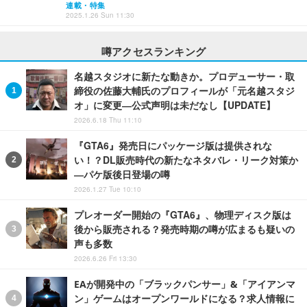
連載・特集
2025.1.26 Sun 11:30
噂アクセスランキング
名越スタジオに新たな動きか。プロデューサー・取
締役の佐藤大輔氏のプロフィールが「元名越スタジ
オ」に変更―公式声明は未だなし【UPDATE】
2026.6.18 Thu 11:10
『GTA6』発売日にパッケージ版は提供されな
い！？DL販売時代の新たなネタバレ・リーク対策か
―パケ版後日登場の噂
2026.1.27 Tue 10:10
プレオーダー開始の『GTA6』、物理ディスク版は
後から販売される？発売時期の噂が広まるも疑いの
声も多数
2026.6.26 Fri 13:30
EAが開発中の「ブラックパンサー」&「アイアンマ
ン」ゲームはオープンワールドになる？求人情報に