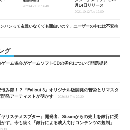
月14日リリース
2023.4.21 Fri 14:48
2021.10.12 Tue 19:00
モンハンって友達いなくても面白いの？」ユーザーの中には不安抱
ング
ロゲーム協会がゲームソフトCDの劣化について問題提起
み節！？『Fallout 3』オリジナル版開発の苦労とリマスタ
ダ開発アーティストが明かす
2026.8.6 Thu 22:30
ヤリステメスブター』開発者、Steamからの売上を銀行に受
明かす。今も続く「銀行による成人向けコンテンツの規制」
13:15