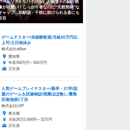
『ペルソナ4 リバイバル』天城雪子の紹介映
像が可愛い！しっかり者なのに“天然気味"な
ギャップ…幼馴染・千枝に助けられる姿にも
注目
ゲームテスター/未経験歓迎/月給30万円以
上可/土日祝休み
株式会社alBee
愛知県
年収350万円～550万円
正社員
人気ゲームプレイテスター/新卒・27卒/話
題のゲームを試遊検証/残業ほぼ無し/豊島
区南池袋1丁目
株式会社LOP
東京都
月給26万2,600円～32万円
正社員