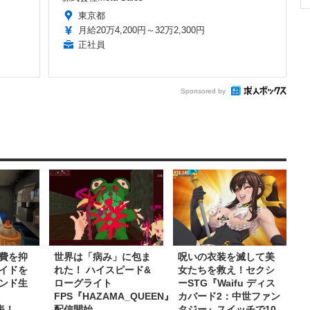
東京都
月給20万4,200円～32万2,300円
正社員
Sponsored by
費を抑
世界は「病み」に包ま
呪いの衣装を滅して美
イドを
れた！ ハイスピード&
女たちを救え！セクシ
ンド生
ローグライト
ーSTG『Waifu ディス
FPS『HAZAMA_QUEEN』
カバード2：中世ファン
発表！
配信開始
タジー』スイッチで10