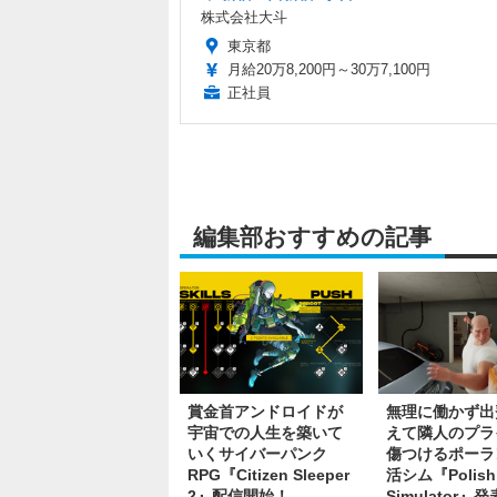
株式会社大斗
東京都
月給20万8,200円～30万7,100円
正社員
編集部おすすめの記事
賞金首アンドロイドが
無理に働かず出
宇宙での人生を築いて
えて隣人のプラ
いくサイバーパンク
傷つけるポーラ
RPG『Citizen Sleeper
活シム『Polish
2』配信開始！
Simulator』