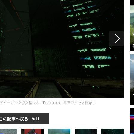
ーパンク没入型シム『Peripeteia』早期アクセス開始！
この記事へ戻る
9/11