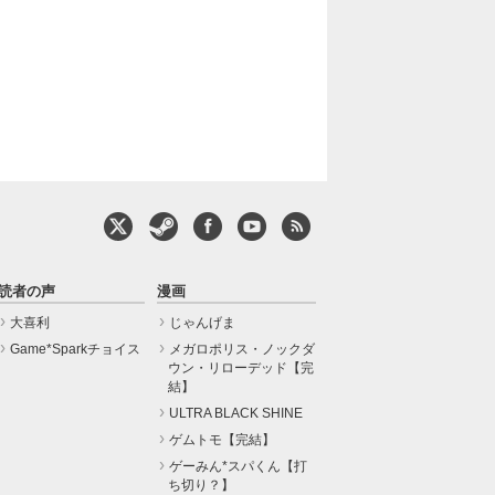
読者の声
漫画
大喜利
じゃんげま
Game*Sparkチョイス
メガロポリス・ノックダ
ウン・リローデッド【完
結】
ULTRA BLACK SHINE
ゲムトモ【完結】
ゲーみん*スパくん【打
ち切り？】