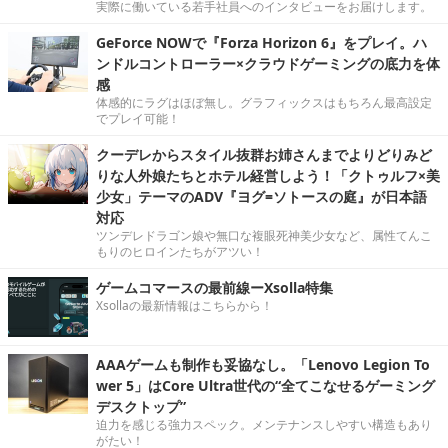
実際に働いている若手社員へのインタビューをお届けします。
GeForce NOWで『Forza Horizon 6』をプレイ。ハ
ンドルコントローラー×クラウドゲーミングの底力を体
感
体感的にラグはほぼ無し。グラフィックスはもちろん最高設定
でプレイ可能！
クーデレからスタイル抜群お姉さんまでよりどりみど
りな人外娘たちとホテル経営しよう！「クトゥルフ×美
少女」テーマのADV『ヨグ=ソトースの庭』が日本語
対応
ツンデレドラゴン娘や無口な複眼死神美少女など、属性てんこ
もりのヒロインたちがアツい！
ゲームコマースの最前線ーXsolla特集
Xsollaの最新情報はこちらから！
AAAゲームも制作も妥協なし。「Lenovo Legion To
wer 5」はCore Ultra世代の“全てこなせるゲーミング
デスクトップ”
迫力を感じる強力スペック。メンテナンスしやすい構造もあり
がたい！