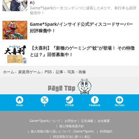
n）
Game*Sparkの一大コンテンツに成長した4コマ。単行本も好評
発売中！
Game*Spark/インサイド公式ディスコードサーバー
好評稼働中！
【大喜利】『新種のゲーミング“蚊”が登場！ その特徴
とは？』回答募集中！
写真・画像
ホーム
›
家庭用ゲーム
›
PS5
›
記事
›
Home
X
STEAM
Facebook
YouTube
Game*Sparkについて
お問合せ
広告掲載
会社概要
個人情報保護方針
個人情報の取り扱いについて（Game*Spark）
利用規約
特定商取引法に基づく表記