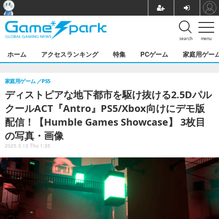
search
menu
ホーム
アクセスランキング
特集
PCゲーム
家庭用ゲー
家庭用ゲーム
PS5
ディストピアな地下都市を駆け抜ける2.5Dパル
クールACT『Antro』PS5/Xbox向けにデモ版
配信！【Humble Games Showcase】 3枚目
の写真・画像
2025.3.13 Thu 1:35