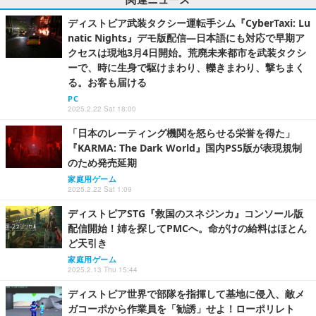
ディストピア武装タクシー運転手シム『CyberTaxi: Lu
natic Nights』デモ版配信―日本語にも対応で早期ア
クセスは現地3月4日開始。荒廃未来都市を武装タクシ
ーで、時に生身で駆けまわり、轢きまわり、撃ちまく
る。お客も届ける
PC
2025.2.22 Sat 18:00
「日本のレーティング機関を怒らせる栄誉を得た」
『KARMA: The Dark World』国内PS5版が表現規制
のため発売延期
家庭用ゲーム
2025.2.22 Sat 1:09
ディストピアSTG『救国のスネジンカ』コンソール版
配信開始！姉を探してPMCへ。命がけの給料はほとん
ど天引き
家庭用ゲーム
2025.2.13 Thu 15:44
ディストピア世界で部隊を指揮して基地に侵入、敵メ
ガコーポから作業員を「勧誘」せよ！ローポリレト