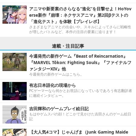
アニマや新要素のさらなる“進化”を目撃せよ！HoYov
erse新作『崩壊：ネクサスアニマ』第2回βテストの
「進化テスト」を体験【プレイレポ】
さまざまなアニマとの出会いや、スキルによってさらに戦略性
が増したバトルなど、本作の注目の要素に迫ります！
連載・注目記事
今週発売の新作ゲーム『Beast of Reincarnation』
『MARVEL Tōkon: Fighting Souls』『ファイナルフ
ァンタジーXIV』他
今週発売の新作ゲームはこちら。
有志日本語化の現場から
PCゲーマーなら何かとお世話になっているであろう有志翻訳者
に連続インタビュー。
吉田輝和のゲームプレイ絵日記
もはやゲムスパの顔！どこかで見かけた吉田さんのゲーム絵日
記
【大人気4コマ】じゃんげま（Junk Gaming Maide