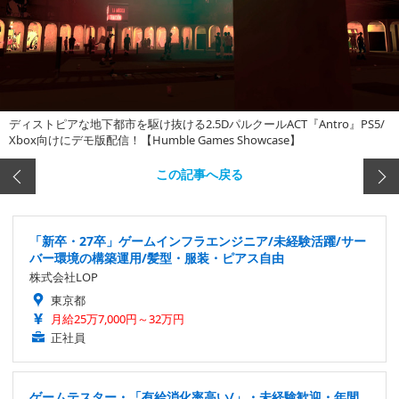
ディストピアな地下都市を駆け抜ける2.5DパルクールACT『Antro』PS5/
Xbox向けにデモ版配信！【Humble Games Showcase】
この記事へ戻る
「新卒・27卒」ゲームインフラエンジニア/未経験活躍/サー
バー環境の構築運用/髪型・服装・ピアス自由
株式会社LOP
東京都
月給25万7,000円～32万円
正社員
ゲームテスター・「有給消化率高い/」・未経験歓迎・年間