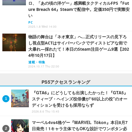
ロ、「あの頃の洋ゲー」感満載タクティカルFPS『Fut
ure Breach 64』Steamで配信中。定価350円で実際安
い
PC
2025.1.8 Wed 14:00
物語の舞台は「ネオ東京」へ…正式リリースの見下ろ
し視点型ACTはサイバーパンクでディストピアな街で
大暴れ―採れたて！本日のSteam注目ゲーム9選【202
4年10月17日】
連載・特集
2024.10.17 Thu 22:00
PS5アクセスランキング
『GTA6』にどうしても出演したかった！『GTA5』
スティーブ・ヘインズ役俳優が“60以上の役”のオー
ディションを受けるも採用ならず
2026.8.6 Thu 15:45
マーベル4vs4格ゲー『MARVEL Tōkon』本日8月7
日発売！1キャラ主体でもOKな設計でワンボタン必