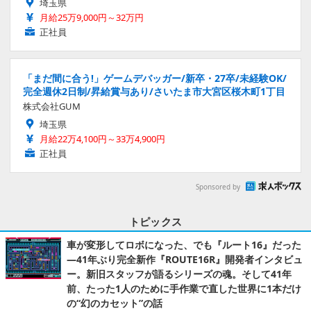
埼玉県
月給25万9,000円～32万円
正社員
「まだ間に合う!」ゲームデバッガー/新卒・27卒/未経験OK/
完全週休2日制/昇給賞与あり/さいたま市大宮区桜木町1丁目
株式会社GUM
埼玉県
月給22万4,100円～33万4,900円
正社員
Sponsored by
トピックス
車が変形してロボになった、でも『ルート16』だった
―41年ぶり完全新作『ROUTE16R』開発者インタビュ
ー。新旧スタッフが語るシリーズの魂。そして41年
前、たった1人のために手作業で直した世界に1本だけ
の“幻のカセット”の話