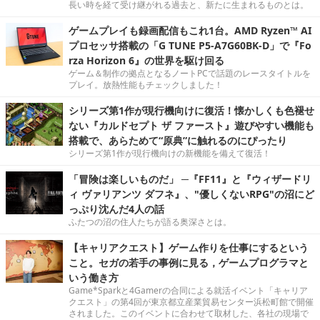
長い時を経て受け継がれる過去と、新たに生まれるものとは。
ゲームプレイも録画配信もこれ1台。AMD Ryzen™ AI
プロセッサ搭載の「G TUNE P5-A7G60BK-D」で『Fo
rza Horizon 6』の世界を駆け回る
ゲーム＆制作の拠点となるノートPCで話題のレースタイトルを
プレイ。放熱性能もチェックしました！
シリーズ第1作が現行機向けに復活！懐かしくも色褪せ
ない『カルドセプト ザ ファースト』遊びやすい機能も
搭載で、あらためて“原典”に触れるのにぴったり
シリーズ第1作が現行機向けの新機能を備えて復活！
「冒険は楽しいものだ」 ─『FF11』と『ウィザードリ
ィ ヴァリアンツ ダフネ』、"優しくないRPG"の沼にど
っぷり沈んだ4人の話
ふたつの沼の住人たちが語る奥深さとは。
【キャリアクエスト】ゲーム作りを仕事にするという
こと。セガの若手の事例に見る，ゲームプログラマと
いう働き方
Game*Sparkと4Gamerの合同による就活イベント「キャリア
クエスト」の第4回が東京都立産業貿易センター浜松町館で開催
されました。このイベントに合わせて取材した、各社の現場で