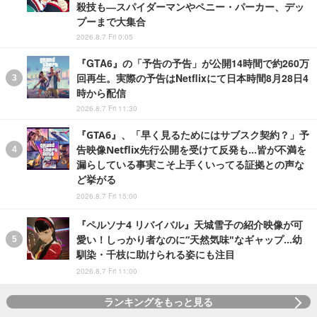
殺技も―スパイダーマンやペニー・パーカー、デッ
プーまで大集合
2026.8.7 Fri 0:05
『GTA6』の「予告の予告」が公開14時間で約260万
回再生。実際の予告はNetflixにて日本時間8月28日4
時から配信
2026.8.7 Fri 11:30
『GTA6』、「早く見るためにはサブスク契約？」予
告映像Netflix先行公開を受けて反発も…皆が不満を
漏らしている事実こそ上手くいってる証拠との声な
ど挙がる
2026.8.7 Fri 15:00
『ペルソナ4 リバイバル』天城雪子の紹介映像が可
愛い！しっかり者なのに“天然気味"なギャップ…幼
馴染・千枝に助けられる姿にも注目
2026.8.7 Fri 11:00
ランキングをもっと見る