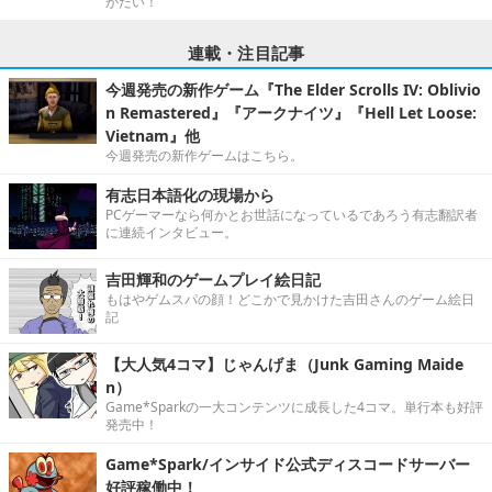
がたい！
連載・注目記事
今週発売の新作ゲーム『The Elder Scrolls IV: Oblivio
n Remastered』『アークナイツ』『Hell Let Loose:
Vietnam』他
今週発売の新作ゲームはこちら。
有志日本語化の現場から
PCゲーマーなら何かとお世話になっているであろう有志翻訳者
に連続インタビュー。
吉田輝和のゲームプレイ絵日記
もはやゲムスパの顔！どこかで見かけた吉田さんのゲーム絵日
記
【大人気4コマ】じゃんげま（Junk Gaming Maide
n）
Game*Sparkの一大コンテンツに成長した4コマ。単行本も好評
発売中！
Game*Spark/インサイド公式ディスコードサーバー
好評稼働中！