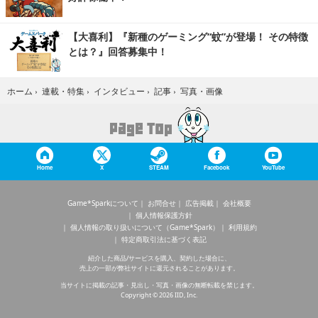
【大喜利】『新種のゲーミング“蚊”が登場！ その特徴
とは？』回答募集中！
写真・画像
ホーム
›
連載・特集
›
インタビュー
›
記事
›
Home
X
STEAM
Facebook
YouTube
Game*Sparkについて
お問合せ
広告掲載
会社概要
個人情報保護方針
個人情報の取り扱いについて（Game*Spark）
利用規約
特定商取引法に基づく表記
紹介した商品/サービスを購入、契約した場合に、
売上の一部が弊社サイトに還元されることがあります。
当サイトに掲載の記事・見出し・写真・画像の無断転載を禁じます。
Copyright © 2026 IID, Inc.