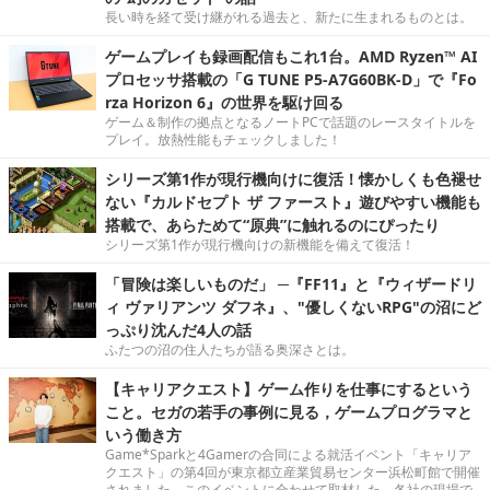
長い時を経て受け継がれる過去と、新たに生まれるものとは。
ゲームプレイも録画配信もこれ1台。AMD Ryzen™ AI
プロセッサ搭載の「G TUNE P5-A7G60BK-D」で『Fo
rza Horizon 6』の世界を駆け回る
ゲーム＆制作の拠点となるノートPCで話題のレースタイトルを
プレイ。放熱性能もチェックしました！
シリーズ第1作が現行機向けに復活！懐かしくも色褪せ
ない『カルドセプト ザ ファースト』遊びやすい機能も
搭載で、あらためて“原典”に触れるのにぴったり
シリーズ第1作が現行機向けの新機能を備えて復活！
「冒険は楽しいものだ」 ─『FF11』と『ウィザードリ
ィ ヴァリアンツ ダフネ』、"優しくないRPG"の沼にど
っぷり沈んだ4人の話
ふたつの沼の住人たちが語る奥深さとは。
【キャリアクエスト】ゲーム作りを仕事にするという
こと。セガの若手の事例に見る，ゲームプログラマと
いう働き方
Game*Sparkと4Gamerの合同による就活イベント「キャリア
クエスト」の第4回が東京都立産業貿易センター浜松町館で開催
されました。このイベントに合わせて取材した、各社の現場で