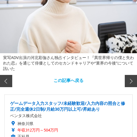
実写ADV出演の河北彩伽さん独占インタビュー！『異世界帰りの僕と失わ
れた恋』を通じて俳優としてのセカンドキャリアや“業界の今後”について
訊いた
この記事へ戻る
ゲームデータ入力スタッフ/未経験歓迎/入力内容の照合と修
正/完全週休2日制/月給30万円以上可/昇給あり
ベンタス株式会社
神奈川県
年収312万円～504万円
正社員