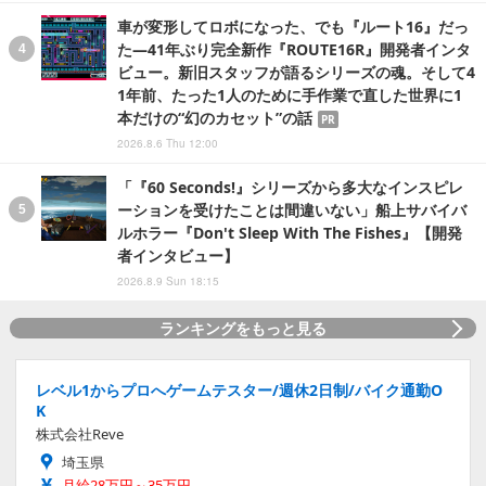
車が変形してロボになった、でも『ルート16』だっ
た―41年ぶり完全新作『ROUTE16R』開発者インタ
ビュー。新旧スタッフが語るシリーズの魂。そして4
1年前、たった1人のために手作業で直した世界に1
本だけの“幻のカセット”の話
PR
2026.8.6 Thu 12:00
「『60 Seconds!』シリーズから多大なインスピレ
ーションを受けたことは間違いない」船上サバイバ
ルホラー『Don't Sleep With The Fishes』【開発
者インタビュー】
2026.8.9 Sun 18:15
ランキングをもっと見る
レベル1からプロへゲームテスター/週休2日制/バイク通勤O
K
株式会社Reve
埼玉県
月給28万円～35万円