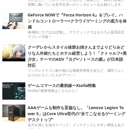
実際に働いている若手社員へのインタビューをお届けします。
GeForce NOWで『Forza Horizon 6』をプレイ。ハ
ンドルコントローラー×クラウドゲーミングの底力を体
感
体感的にラグはほぼ無し。グラフィックスはもちろん最高設定
でプレイ可能！
クーデレからスタイル抜群お姉さんまでよりどりみど
りな人外娘たちとホテル経営しよう！「クトゥルフ×美
少女」テーマのADV『ヨグ=ソトースの庭』が日本語
対応
ツンデレドラゴン娘や無口な複眼死神美少女など、属性てんこ
もりのヒロインたちがアツい！
ゲームコマースの最前線ーXsolla特集
Xsollaの最新情報はこちらから！
AAAゲームも制作も妥協なし。「Lenovo Legion To
wer 5」はCore Ultra世代の“全てこなせるゲーミング
デスクトップ”
迫力を感じる強力スペック。メンテナンスしやすい構造もあり