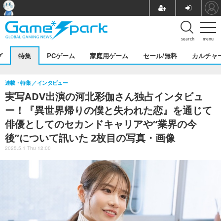
search
menu
グ
特集
PCゲーム
家庭用ゲーム
セール/無料
カルチャ
連載・特集
インタビュー
実写ADV出演の河北彩伽さん独占インタビュ
ー！『異世界帰りの僕と失われた恋』を通じて
俳優としてのセカンドキャリアや“業界の今
後”について訊いた 2枚目の写真・画像
2025.5.1 Thu 12:00