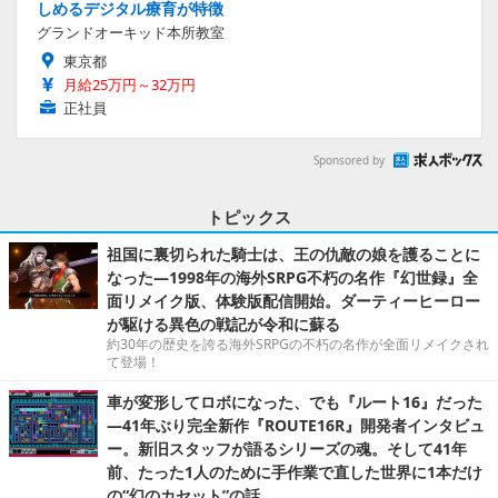
しめるデジタル療育が特徴
グランドオーキッド本所教室
東京都
月給25万円～32万円
正社員
Sponsored by
トピックス
祖国に裏切られた騎士は、王の仇敵の娘を護ることに
なった―1998年の海外SRPG不朽の名作『幻世録』全
面リメイク版、体験版配信開始。ダーティーヒーロー
が駆ける異色の戦記が令和に蘇る
約30年の歴史を誇る海外SRPGの不朽の名作が全面リメイクされ
て登場！
車が変形してロボになった、でも『ルート16』だった
―41年ぶり完全新作『ROUTE16R』開発者インタビュ
ー。新旧スタッフが語るシリーズの魂。そして41年
前、たった1人のために手作業で直した世界に1本だけ
の“幻のカセット”の話