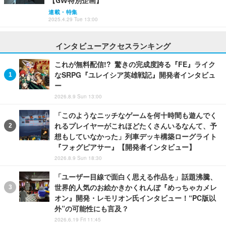
【GW特別企画】
連載・特集
2025.4.29 Tue 13:00
インタビューアクセスランキング
これが無料配信!? 驚きの完成度誇る『FE』ライク
なSRPG『ユレイシア英雄戦記』開発者インタビュ
ー
2026.8.9 Sun 13:00
「このようなニッチなゲームを何十時間も遊んでく
れるプレイヤーがこれほどたくさんいるなんて、予
想もしていなかった」列車デッキ構築ローグライト
『フォグピアサー』【開発者インタビュー】
2026.8.9 Sun 18:30
「ユーザー目線で面白く思える作品を」話題沸騰、
世界的人気のお絵かきかくれんぼ『めっちゃカメレ
オン』開発・レモリオン氏インタビュー！“PC版以
外”の可能性にも言及？
2026.6.19 Fri 11:45