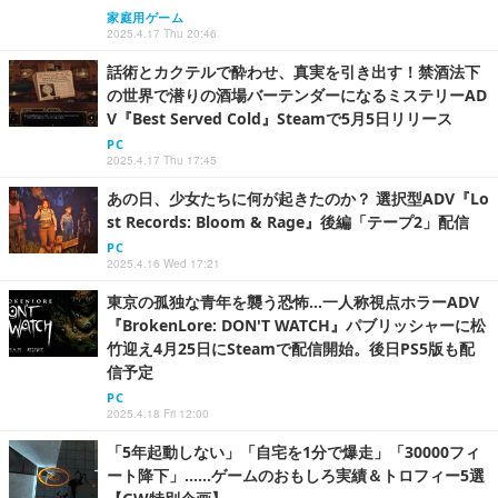
家庭用ゲーム
2025.4.17 Thu 20:46
話術とカクテルで酔わせ、真実を引き出す！禁酒法下
の世界で潜りの酒場バーテンダーになるミステリーAD
V『Best Served Cold』Steamで5月5日リリース
PC
2025.4.17 Thu 17:45
あの日、少女たちに何が起きたのか？ 選択型ADV『Lo
st Records: Bloom & Rage』後編「テープ2」配信
PC
2025.4.16 Wed 17:21
東京の孤独な青年を襲う恐怖…一人称視点ホラーADV
『BrokenLore: DON'T WATCH』パブリッシャーに松
竹迎え4月25日にSteamで配信開始。後日PS5版も配
信予定
PC
2025.4.18 Fri 12:00
「5年起動しない」「自宅を1分で爆走」「30000フィ
ート降下」……ゲームのおもしろ実績＆トロフィー5選