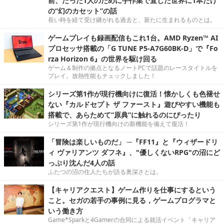
前、たった1人のために手作業で直した世界に1本だけ
の“幻のカセット”の話
長い時を経て受け継がれる過去と、新たに生まれるものとは。
ゲームプレイも録画配信もこれ1台。AMD Ryzen™ AI
プロセッサ搭載の「G TUNE P5-A7G60BK-D」で『Fo
rza Horizon 6』の世界を駆け回る
ゲーム＆制作の拠点となるノートPCで話題のレースタイトルを
プレイ。放熱性能もチェックしました！
シリーズ第1作が現行機向けに復活！懐かしくも色褪せ
ない『カルドセプト ザ ファースト』遊びやすい機能も
搭載で、あらためて“原典”に触れるのにぴったり
シリーズ第1作が現行機向けの新機能を備えて復活！
「冒険は楽しいものだ」 ─『FF11』と『ウィザードリ
ィ ヴァリアンツ ダフネ』、"優しくないRPG"の沼にど
っぷり沈んだ4人の話
ふたつの沼の住人たちが語る奥深さとは。
【キャリアクエスト】ゲーム作りを仕事にするという
こと。セガの若手の事例に見る，ゲームプログラマと
いう働き方
Game*Sparkと4Gamerの合同による就活イベント「キャリア