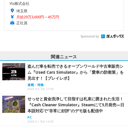
Yts株式会社
埼玉県
月給29万3,600円～45万円
正社員
Sponsored by
関連ニュース
盗んだ車を転売できるオープンワールド中古車販売シ
ム『Used Cars Simulator』から「愛車の防衛策」を
見出す！【プレイレポ】
連載・特集
2025.5.6 Tue 17:00
せっせと資金洗浄して目指すは札束に囲まれた生活！
『Cash Cleaner Simulator』Steamにて5月発売―日
本語対応で“非常に好評”のデモ版も配信中
PC
2025.3.1 Sat 14:35