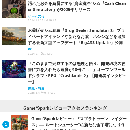
汚れたお金を綺麗にする“資金洗浄”シム『Cash Clean
er Simulator』が2025年リリース
ゲーム文化
2024.11.22 Fri 16:15
お薬販売シム続編『Drug Dealer Simulator 2』プラ
イベートアイランドや新たなお薬・ハシシなどを追加
する最新大型アップデート「BigA$$ Update」公開
PC
2024.9.7 Sat 1:00
「このままで完成するのは無理と悟り、開発環境の改
善に力を入れたら速度が10倍に…！」オープンワール
ドクラフトRPG『Crashlands 2』【開発者インタビュ
ー】
連載・特集
2025.5.5 Mon 17:30
Game*Sparkレビューアクセスランキング
Game*Sparkレビュー：『スプラトゥーン レイダー
ス』―“ルートシューター”の新たな金字塔になりう