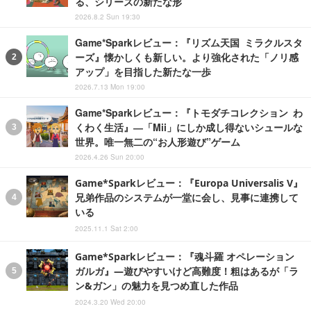
る、シリーズの新たな形
2026.8.2 Sun 19:30
Game*Sparkレビュー：『リズム天国 ミラクルスタ
ーズ』懐かしくも新しい。より強化された「ノリ感
アップ」を目指した新たな一歩
2026.7.13 Mon 19:00
Game*Sparkレビュー：『トモダチコレクション わ
くわく生活』―「Mii」にしか成し得ないシュールな
世界。唯一無二の“お人形遊び”ゲーム
2026.4.26 Sun 20:00
Game*Sparkレビュー：『Europa Universalis V』
兄弟作品のシステムが一堂に会し、見事に連携して
いる
2025.11.1 Sat 2:00
Game*Sparkレビュー：『魂斗羅 オペレーション
ガルガ』―遊びやすいけど高難度！粗はあるが「ラ
ン&ガン」の魅力を見つめ直した作品
2024.3.20 Wed 20:00