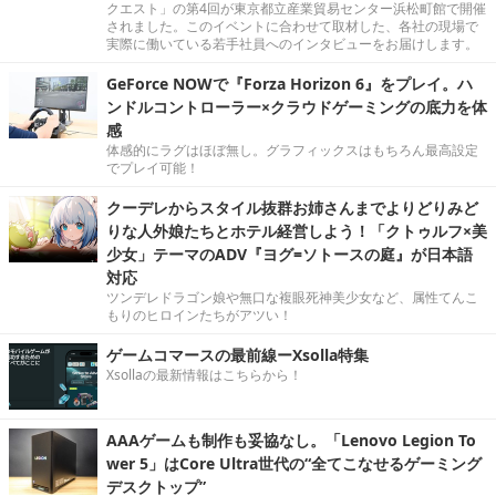
クエスト」の第4回が東京都立産業貿易センター浜松町館で開催
されました。このイベントに合わせて取材した、各社の現場で
実際に働いている若手社員へのインタビューをお届けします。
GeForce NOWで『Forza Horizon 6』をプレイ。ハ
ンドルコントローラー×クラウドゲーミングの底力を体
感
体感的にラグはほぼ無し。グラフィックスはもちろん最高設定
でプレイ可能！
クーデレからスタイル抜群お姉さんまでよりどりみど
りな人外娘たちとホテル経営しよう！「クトゥルフ×美
少女」テーマのADV『ヨグ=ソトースの庭』が日本語
対応
ツンデレドラゴン娘や無口な複眼死神美少女など、属性てんこ
もりのヒロインたちがアツい！
ゲームコマースの最前線ーXsolla特集
Xsollaの最新情報はこちらから！
AAAゲームも制作も妥協なし。「Lenovo Legion To
wer 5」はCore Ultra世代の“全てこなせるゲーミング
デスクトップ”