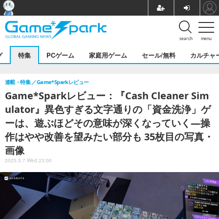
search
menu
グ
特集
PCゲーム
家庭用ゲーム
セール/無料
カルチャ
連載・特集
Game*Sparkレビュー
Game*Sparkレビュー：『Cash Cleaner Sim
ulator』異色すぎる文字通りの「資金洗浄」ゲ
ーは、遊ぶほどその意味が深くなっていく―操
作はやや改善を望みたい部分も 35枚目の写真・
画像
2025.5.7 Wed 23:00