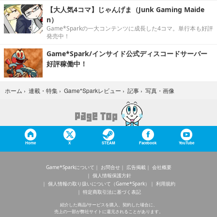
【大人気4コマ】じゃんげま（Junk Gaming Maide
n）
Game*Sparkの一大コンテンツに成長した4コマ。単行本も好評
発売中！
Game*Spark/インサイド公式ディスコードサーバー
好評稼働中！
写真・画像
ホーム
›
連載・特集
›
Game*Sparkレビュー
›
記事
›
Home
X
STEAM
Facebook
YouTube
Game*Sparkについて
お問合せ
広告掲載
会社概要
個人情報保護方針
個人情報の取り扱いについて（Game*Spark）
利用規約
特定商取引法に基づく表記
紹介した商品/サービスを購入、契約した場合に、
売上の一部が弊社サイトに還元されることがあります。