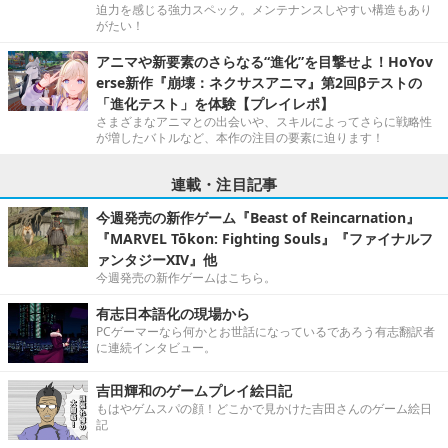
迫力を感じる強力スペック。メンテナンスしやすい構造もあり
がたい！
アニマや新要素のさらなる“進化”を目撃せよ！HoYov
erse新作『崩壊：ネクサスアニマ』第2回βテストの
「進化テスト」を体験【プレイレポ】
さまざまなアニマとの出会いや、スキルによってさらに戦略性
が増したバトルなど、本作の注目の要素に迫ります！
連載・注目記事
今週発売の新作ゲーム『Beast of Reincarnation』
『MARVEL Tōkon: Fighting Souls』『ファイナルフ
ァンタジーXIV』他
今週発売の新作ゲームはこちら。
有志日本語化の現場から
PCゲーマーなら何かとお世話になっているであろう有志翻訳者
に連続インタビュー。
吉田輝和のゲームプレイ絵日記
もはやゲムスパの顔！どこかで見かけた吉田さんのゲーム絵日
記