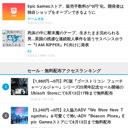
Epic Gamesストア、販売手数料が“0円”化。開発者は
独自ショップをオープンできるように
ゲーム文化
2025.5.2 Fri 14:07
死体の中に断末魔のテープ、生きたまま沈められる
男…英国の残虐な連続殺人事件を追うサスペンスホラ
ー『I AM RIPPER』PC向けに発表
PC
2025.5.7 Wed 15:00
セール・無料配布アクセスランキング
【1,980円→0円】PC版『ゴーストリコン フューチ
ャーソルジャー』シリーズ25周年記念セール開催の
Ubisoft Storeにて8月13日17時まで無料配布
2026.8.7 Fri 1:08
【3,240円→0円】2人協力ADV『We Were Here T
ogether』＆可愛くて怖いADV『Beacon Pines』E
pic Gamesストアにて8月13日まで無料配布
2026.8.7 Fri 0:10