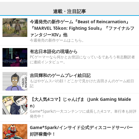
連載・注目記事
今週発売の新作ゲーム『Beast of Reincarnation』
『MARVEL Tōkon: Fighting Souls』『ファイナルフ
ァンタジーXIV』他
今週発売の新作ゲームはこちら。
有志日本語化の現場から
PCゲーマーなら何かとお世話になっているであろう有志翻訳者
に連続インタビュー。
吉田輝和のゲームプレイ絵日記
もはやゲムスパの顔！どこかで見かけた吉田さんのゲーム絵日
記
【大人気4コマ】じゃんげま（Junk Gaming Maide
n）
Game*Sparkの一大コンテンツに成長した4コマ。単行本も好評
発売中！
Game*Spark/インサイド公式ディスコードサーバー
好評稼働中！