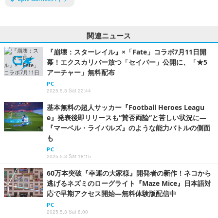
関連ニュース
『崩壊：スターレイル』×「Fate」コラボ7月11日開
幕！エクスカリバー放つ「セイバー」公開に、「★5
アーチャー」無料配布
PC
2025.5.3 Sat 22:44
基本無料の超人サッカー『Football Heroes Leagu
e』発表後即リリースも“賛否両論”と苦しい状況に―
『マーベル・ライバルズ』のような能力バトルの側面
も
PC
2025.5.3 Sat 18:15
60万本突破『幸運の大家様』開発者の新作！ネコから
逃げるネズミのローグライト『Maze Mice』日本語対
応で早期アクセス開始―無料体験版配信中
PC
2025.5.3 Sat 8:00