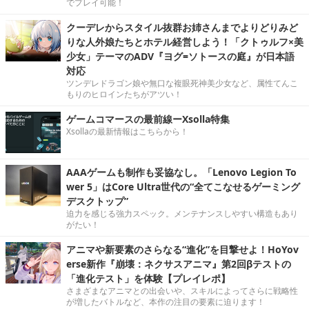
でプレイ可能！
クーデレからスタイル抜群お姉さんまでよりどりみど
りな人外娘たちとホテル経営しよう！「クトゥルフ×美
少女」テーマのADV『ヨグ=ソトースの庭』が日本語
対応
ツンデレドラゴン娘や無口な複眼死神美少女など、属性てんこ
もりのヒロインたちがアツい！
ゲームコマースの最前線ーXsolla特集
Xsollaの最新情報はこちらから！
AAAゲームも制作も妥協なし。「Lenovo Legion To
wer 5」はCore Ultra世代の“全てこなせるゲーミング
デスクトップ”
迫力を感じる強力スペック。メンテナンスしやすい構造もあり
がたい！
アニマや新要素のさらなる“進化”を目撃せよ！HoYov
erse新作『崩壊：ネクサスアニマ』第2回βテストの
「進化テスト」を体験【プレイレポ】
さまざまなアニマとの出会いや、スキルによってさらに戦略性
が増したバトルなど、本作の注目の要素に迫ります！