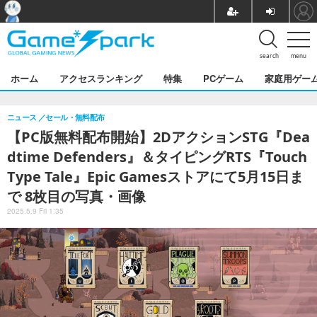
search
menu
ホーム
アクセスランキング
特集
PCゲーム
家庭用ゲー
ニュース
セール・無料配布
【PC版無料配布開始】2DアクションSTG『Dea
dtime Defenders』＆タイピングRTS『Touch
Type Tale』Epic Gamesストアにて5月15日ま
で 8枚目の写真・画像
2025.5.9 Fri 1:35