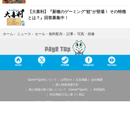
【大喜利】『新種のゲーミング“蚊”が登場！ その特徴
とは？』回答募集中！
写真・画像
ホーム
›
ニュース
›
セール・無料配布
›
記事
›
Home
X
STEAM
Facebook
YouTube
Game*Sparkについて
お問合せ
広告掲載
会社概要
個人情報保護方針
個人情報の取り扱いについて（Game*Spark）
利用規約
特定商取引法に基づく表記
紹介した商品/サービスを購入、契約した場合に、
売上の一部が弊社サイトに還元されることがあります。
当サイトに掲載の記事・見出し・写真・画像の無断転載を禁じます。
Copyright © 2026 IID, Inc.