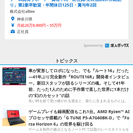
り」第2新卒歓迎・年間休日125日・賞与年2回
株式会社alBee
神奈川県
月給26万8,900円～55万円
正社員
Sponsored by
トピックス
車が変形してロボになった、でも『ルート16』だった
―41年ぶり完全新作『ROUTE16R』開発者インタビュ
ー。新旧スタッフが語るシリーズの魂。そして41年
前、たった1人のために手作業で直した世界に1本だけ
の“幻のカセット”の話
長い時を経て受け継がれる過去と、新たに生まれるものとは。
ゲームプレイも録画配信もこれ1台。AMD Ryzen™ AI
プロセッサ搭載の「G TUNE P5-A7G60BK-D」で『Fo
rza Horizon 6』の世界を駆け回る
ゲーム＆制作の拠点となるノートPCで話題のレースタイトルを