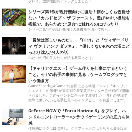
プレイ。放熱性能もチェックしました！
シリーズ第1作が現行機向けに復活！懐かしくも色褪せ
ない『カルドセプト ザ ファースト』遊びやすい機能も
搭載で、あらためて“原典”に触れるのにぴったり
シリーズ第1作が現行機向けの新機能を備えて復活！
「冒険は楽しいものだ」 ─『FF11』と『ウィザードリ
ィ ヴァリアンツ ダフネ』、"優しくないRPG"の沼にど
っぷり沈んだ4人の話
ふたつの沼の住人たちが語る奥深さとは。
【キャリアクエスト】ゲーム作りを仕事にするという
こと。セガの若手の事例に見る，ゲームプログラマと
いう働き方
Game*Sparkと4Gamerの合同による就活イベント「キャリア
クエスト」の第4回が東京都立産業貿易センター浜松町館で開催
されました。このイベントに合わせて取材した、各社の現場で
実際に働いている若手社員へのインタビューをお届けします。
GeForce NOWで『Forza Horizon 6』をプレイ。ハ
ンドルコントローラー×クラウドゲーミングの底力を体
感
体感的にラグはほぼ無し。グラフィックスはもちろん最高設定