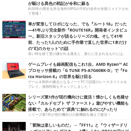
が駆ける異色の戦記が令和に蘇る
約30年の歴史を誇る海外SRPGの不朽の名作が全面リメイクされ
て登場！
車が変形してロボになった、でも『ルート16』だった
―41年ぶり完全新作『ROUTE16R』開発者インタビュ
ー。新旧スタッフが語るシリーズの魂。そして41年
前、たった1人のために手作業で直した世界に1本だけ
の“幻のカセット”の話
長い時を経て受け継がれる過去と、新たに生まれるものとは。
ゲームプレイも録画配信もこれ1台。AMD Ryzen™ AI
プロセッサ搭載の「G TUNE P5-A7G60BK-D」で『Fo
rza Horizon 6』の世界を駆け回る
ゲーム＆制作の拠点となるノートPCで話題のレースタイトルを
プレイ。放熱性能もチェックしました！
シリーズ第1作が現行機向けに復活！懐かしくも色褪せ
ない『カルドセプト ザ ファースト』遊びやすい機能も
搭載で、あらためて“原典”に触れるのにぴったり
シリーズ第1作が現行機向けの新機能を備えて復活！
「冒険は楽しいものだ」 ─『FF11』と『ウィザードリ