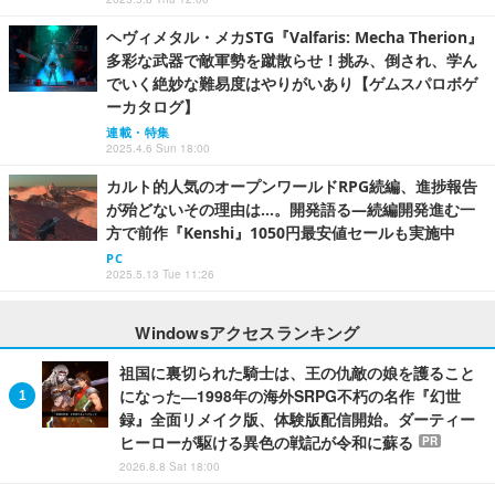
ヘヴィメタル・メカSTG『Valfaris: Mecha Therion』
多彩な武器で敵軍勢を蹴散らせ！挑み、倒され、学ん
でいく絶妙な難易度はやりがいあり【ゲムスパロボゲ
ーカタログ】
連載・特集
2025.4.6 Sun 18:00
カルト的人気のオープンワールドRPG続編、進捗報告
が殆どないその理由は…。開発語る―続編開発進む一
方で前作『Kenshi』1050円最安値セールも実施中
PC
2025.5.13 Tue 11:26
Windowsアクセスランキング
祖国に裏切られた騎士は、王の仇敵の娘を護ること
になった―1998年の海外SRPG不朽の名作『幻世
録』全面リメイク版、体験版配信開始。ダーティー
ヒーローが駆ける異色の戦記が令和に蘇る
PR
2026.8.8 Sat 18:00