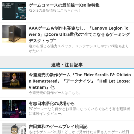
ゲームコマースの最前線ーXsolla特集
Xsollaの最新情報はこちらから！
AAAゲームも制作も妥協なし。「Lenovo Legion To
wer 5」はCore Ultra世代の“全てこなせるゲーミング
デスクトップ”
迫力を感じる強力スペック。メンテナンスしやすい構造もあり
がたい！
連載・注目記事
今週発売の新作ゲーム『The Elder Scrolls IV: Oblivio
n Remastered』『アークナイツ』『Hell Let Loose:
Vietnam』他
今週発売の新作ゲームはこちら。
有志日本語化の現場から
PCゲーマーなら何かとお世話になっているであろう有志翻訳者
に連続インタビュー。
吉田輝和のゲームプレイ絵日記
もはやゲムスパの顔！どこかで見かけた吉田さんのゲーム絵日