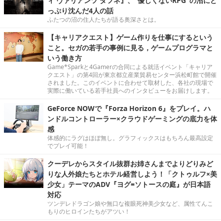
ィ ヴァリアンツ ダフネ』、"優しくないRPG"の沼にど
っぷり沈んだ4人の話
ふたつの沼の住人たちが語る奥深さとは。
【キャリアクエスト】ゲーム作りを仕事にするという
こと。セガの若手の事例に見る，ゲームプログラマと
いう働き方
Game*Sparkと4Gamerの合同による就活イベント「キャリア
クエスト」の第4回が東京都立産業貿易センター浜松町館で開催
されました。このイベントに合わせて取材した、各社の現場で
実際に働いている若手社員へのインタビューをお届けします。
GeForce NOWで『Forza Horizon 6』をプレイ。ハ
ンドルコントローラー×クラウドゲーミングの底力を体
感
体感的にラグはほぼ無し。グラフィックスはもちろん最高設定
でプレイ可能！
クーデレからスタイル抜群お姉さんまでよりどりみど
りな人外娘たちとホテル経営しよう！「クトゥルフ×美
少女」テーマのADV『ヨグ=ソトースの庭』が日本語
対応
ツンデレドラゴン娘や無口な複眼死神美少女など、属性てんこ
もりのヒロインたちがアツい！