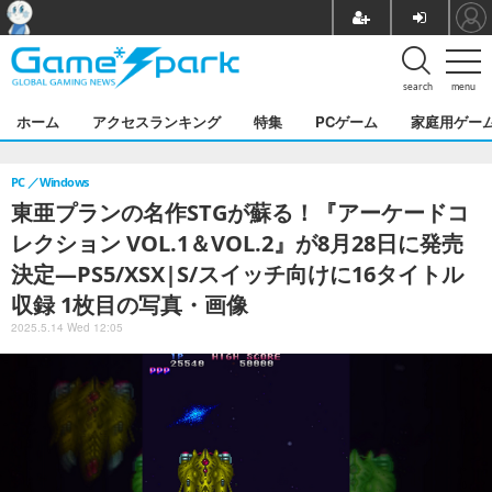
search
menu
ホーム
アクセスランキング
特集
PCゲーム
家庭用ゲー
PC
Windows
東亜プランの名作STGが蘇る！『アーケードコ
レクション VOL.1＆VOL.2』が8月28日に発売
決定―PS5/XSX|S/スイッチ向けに16タイトル
収録 1枚目の写真・画像
2025.5.14 Wed 12:05