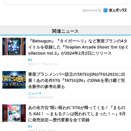
Sponsored by
関連ニュース
『Batsugun』『タイガーヘリ』など東亜プランの4タ
イトルを収録した『Toaplan Arcade Shoot ‘Em Up C
ollection Vol.3』が2024年2月2日にリリース
PC
2024.1.11 Thu 14:10
東亜プランメンバー設立のTATSUJINがTGS2023に出
展！あの名作STG『TATSUJIN』のDNAを受け継ぐ完
全新作の参考出展も
ニュース
2023.9.15 Fri 8:00
あの全方位“呪い呪われ”STGが帰ってくる！『まもの
ろ KAI！ ～まもるクンは呪われてしまった！～』9月
に発売決定―歴代要素を全て収録
PC
2025.5.8 Thu 12:00