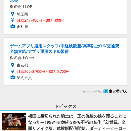
北谷
株式会社LOP
埼玉県
月給24万400円～38万400円
正社員
ゲームアプリ運用スタッフ/未経験歓迎/高卒以上OK/交通費
全額支給/アプリ運用スキル習得
株式会社Creer
東京都
月給20万8,700円～30万5,700円
契約社員
Sponsored by
トピックス
祖国に裏切られた騎士は、王の仇敵の娘を護ることに
なった―1998年の海外SRPG不朽の名作『幻世録』全
面リメイク版、体験版配信開始。ダーティーヒーロー