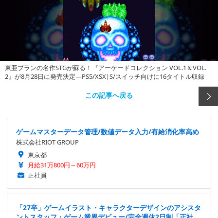
東亜プランの名作STGが蘇る！『アーケードコレクション VOL.1＆VOL.
2』が8月28日に発売決定―PS5/XSX|S/スイッチ向けに16タイトル収録
この記事へ戻る
ゲームマスターデータ管理/数値データ入力/有給消化率高め
株式会社RIOT GROUP
東京都
月給31万800円～60万円
正社員
「27卒」ゲームイラスト・キャラクターデザインのアシスタ
ントスタッフ・ゲーム業界デビュー/完全週休2日制「正社