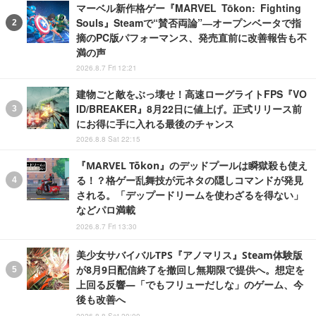
マーベル新作格ゲー『MARVEL Tōkon: Fighting
Souls』Steamで“賛否両論”―オープンベータで指
摘のPC版パフォーマンス、発売直前に改善報告も不
満の声
2026.8.7 Fri 12:21
建物ごと敵をぶっ壊せ！高速ローグライトFPS『VO
ID/BREAKER』8月22日に値上げ。正式リリース前
にお得に手に入れる最後のチャンス
2026.8.8 Sat 22:15
『MARVEL Tōkon』のデッドプールは瞬獄殺も使え
る！？格ゲー乱舞技が元ネタの隠しコマンドが発見
される。「デップードリームを使わざるを得ない」
などパロ満載
2026.8.7 Fri 13:30
美少女サバイバルTPS『アノマリス』Steam体験版
が8月9日配信終了を撤回し無期限で提供へ。想定を
上回る反響―「でもフリューだしな」のゲーム、今
後も改善へ
2026.8.8 Sat 20:00