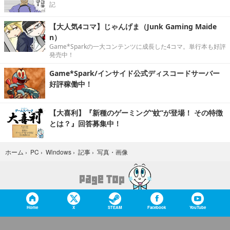
記
【大人気4コマ】じゃんげま（Junk Gaming Maide
n）
Game*Sparkの一大コンテンツに成長した4コマ。単行本も好評
発売中！
Game*Spark/インサイド公式ディスコードサーバー
好評稼働中！
【大喜利】『新種のゲーミング“蚊”が登場！ その特徴
とは？』回答募集中！
写真・画像
ホーム
›
PC
›
Windows
›
記事
›
Home
X
STEAM
Facebook
YouTube