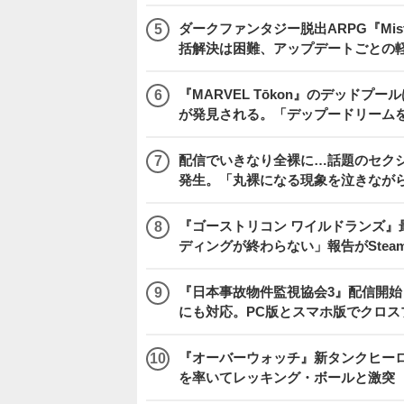
ダークファンタジー脱出ARPG『Mist
括解決は困難、アップデートごとの
『MARVEL Tōkon』のデッド
が発見される。「デップードリーム
配信でいきなり全裸に…話題のセク
発生。「丸裸になる現象を泣きなが
『ゴーストリコン ワイルドランズ』
ディングが終わらない」報告がSte
『日本事故物件監視協会3』配信開
にも対応。PC版とスマホ版でクロス
『オーバーウォッチ』新タンクヒーロー
を率いてレッキング・ボールと激突