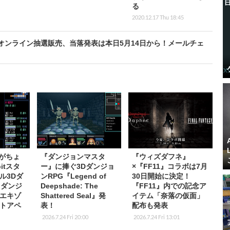
る
2020.12.17 Thu 18:45
オンライン抽選販売、当落発表は本日5月14日から！メールチェ
Gがちょ
『ダンジョンマスタ
『ウィズダフネ』
itスタ
ー』に捧ぐ3Dダンジョ
×『FF11』コラボは7月
ル3Dダ
ンRPG『Legend of
30日開始に決定！
『ダンジ
Deepshade: The
『FF11』内での記念ア
エキゾ
Shattered Seal』発
イテム「奈落の仮面」
ストアペ
表！
配布も発表
2026.7.24 Fri 20:00
2026.7.24 Fri 13:01