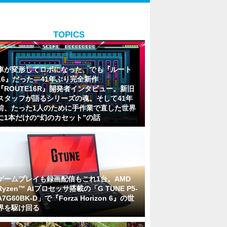
TOPICS
車が変形してロボになった、でも『ルート
16』だった―41年ぶり完全新作
『ROUTE16R』開発者インタビュー。新旧
スタッフが語るシリーズの魂。そして41年
前、たった1人のために手作業で直した世界
に1本だけの“幻のカセット”の話
ゲームプレイも録画配信もこれ1台。AMD
Ryzen™ AIプロセッサ搭載の「G TUNE P5-
A7G60BK-D」で『Forza Horizon 6』の世
界を駆け回る