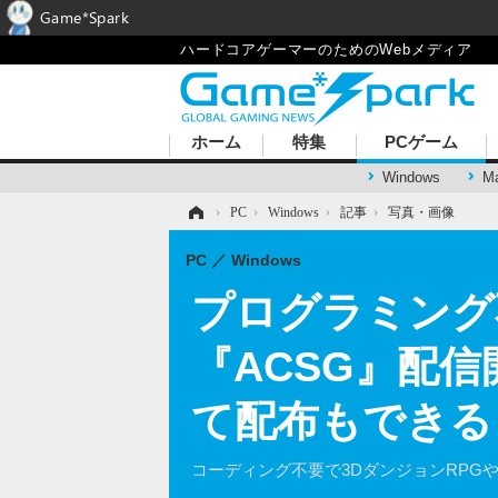
Game*Spark
ハードコアゲーマーのためのWebメディア
ホーム
特集
PCゲーム
Windows
M
ホーム
›
PC
›
Windows
›
記事
›
写真・画像
PC
Windows
プログラミング
『ACSG』配
て配布もできる
コーディング不要で3DダンジョンRP