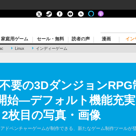
家庭用ゲーム
セール・無料
読者の声
漫画
イン
ac
Linux
インディーゲーム
不要の3DダンジョンRPG
信開始―デフォルト機能充
 2枚目の写真・画像
Gやアドベンチャーゲームが制作できる、新たなゲーム制作ツールが