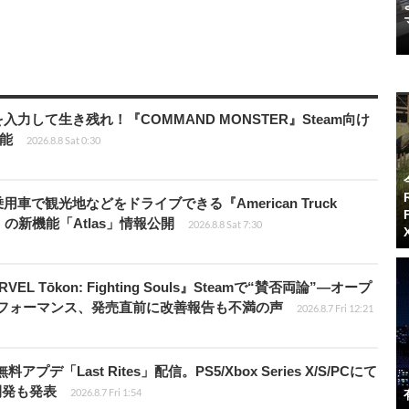
力して生き残れ！『COMMAND MONSTER』Steam向け
可能
2026.8.8 Sat 0:30
車で観光地などをドライブできる『American Truck
rip」の新機能「Atlas」情報公開
2026.8.8 Sat 7:30
 Tōkon: Fighting Souls』Steamで“賛否両論”―オープ
パフォーマンス、発売直前に改善報告も不満の声
2026.8.7 Fri 12:21
Last Rites」配信。PS5/Xbox Series X/S/PCにて
開発も発表
2026.8.7 Fri 1:54