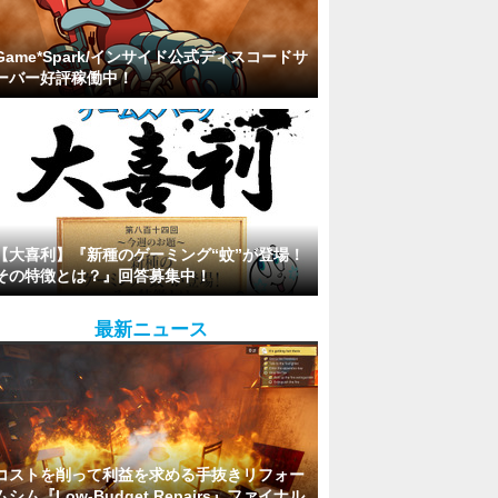
Game*Spark/インサイド公式ディスコードサ
ーバー好評稼働中！
【大喜利】『新種のゲーミング“蚊”が登場！
その特徴とは？』回答募集中！
最新ニュース
コストを削って利益を求める手抜きリフォー
ムシム『Low-Budget Repairs』ファイナル