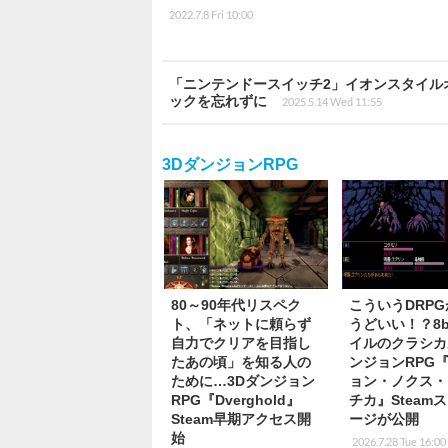
2022.7.8 Fri 10:00
「ニンテンドースイッチ2」イオンスタイル
ックを忘れずに
2025.5.14 Wed 11:55
3DダンジョンRPG
80～90年代リスペク
こういうDRP
ト、「ネットに頼らず
うどいい！？8b
自力でクリアを目指し
イルのクラシカ
たあの頃」を知る人の
ンジョンRPG
ために…3Dダンジョン
ョン・ノクス・
RPG『Dverghold』
チカ』Steam
Steam早期アクセス開
ージが公開
始
2026.7.28 Tue 16:00