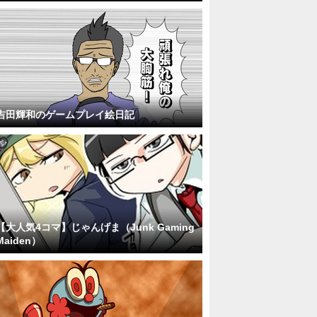
吉田輝和のゲームプレイ絵日記
【大人気4コマ】じゃんげま（Junk Gaming
Maiden）