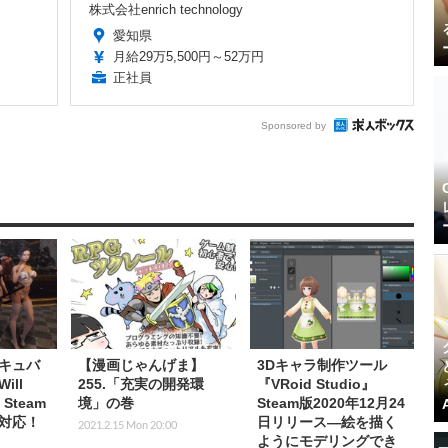
株式会社enrich technology
愛知県
月給29万5,500円～52万円
正社員
Sponsored by
キュバ
【漫画じゃんげま】
3Dキャラ制作ツール
ill
255.「充実の開発環
『VRoid Studio』
』Steam
境」の巻
Steam版2020年12月24
対応！
日リリース―絵を描く
2021.2.15 Mon 20:00
ようにモデリングでき