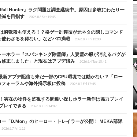
fall Hunter』ラグ問題は調査継続中。原因は多岐にわたり一
軽減を目指す
2026.8.8 Sat 15:45
プールは瞬獄殺も使える！？格ゲー乱舞技が元ネタの隠しコマンド
を使わざるを得ない」などパロ満載
2026.8.7 Fri 13:30
シーホラー『スパンキング除霊師』人妻霊の服が消えるバグが
ら修正しました」と現在はアプデ済み
2026.8.4 Tue 10:41
最新アプデ配信も未だ一部のCPU環境では動かない？「ロー
amフォーラムや海外掲示板に投稿
2026.8.7 Fri 17:45
始！実在の物件を監視する間違い探しホラー新作は協力プレイ
プレイできる
2026.8.7 Fri 14:07
「D.Mon」のヒーロー・トレイラーが公開！ MEKA部隊
2026.8.7 Fri 1:15