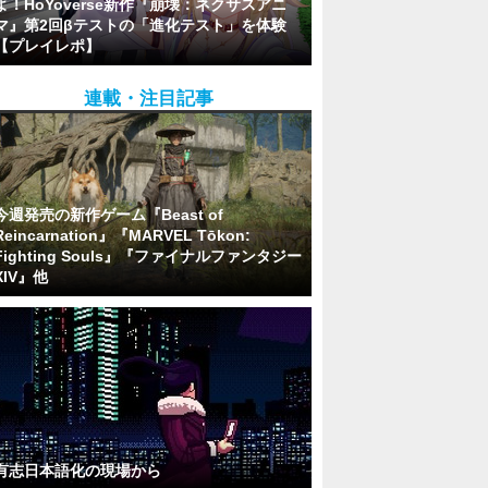
よ！HoYoverse新作『崩壊：ネクサスアニ
マ』第2回βテストの「進化テスト」を体験
【プレイレポ】
連載・注目記事
今週発売の新作ゲーム『Beast of
Reincarnation』『MARVEL Tōkon:
Fighting Souls』『ファイナルファンタジー
XIV』他
有志日本語化の現場から