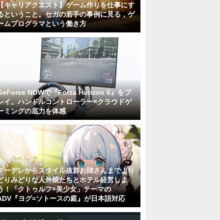
【キャリアクエスト】ゲーム作りを仕事にす
るということ。セガの若手の事例に見る，ゲ
ームプログラマという働き方
GeForce NOWで『Forza Horizon 6』をプ
レイ。ハンドルコントローラー×クラウドゲ
ーミングの底力を体感
クーデレからスタイル抜群お姉さんまでより
どりみどりな人外娘たちとホテル経営しよ
う！「クトゥルフ×美少女」テーマの
ADV『ヨグ=ソトースの庭』が日本語対応