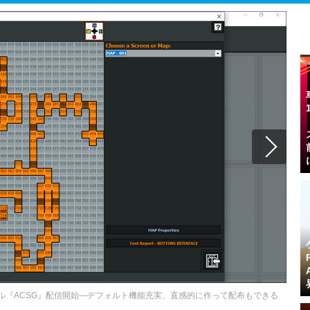
ール『ACSG』配信開始―デフォルト機能充実、直感的に作って配布もできる