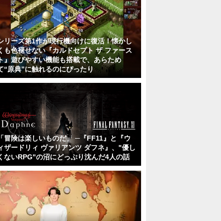
シリーズ第1作が現行機向けに復活！懐かし
くも色褪せない『カルドセプト ザ ファース
ト』遊びやすい機能も搭載で、あらため
て“原典”に触れるのにぴったり
「冒険は楽しいものだ」 ─『FF11』と『ウ
ィザードリィ ヴァリアンツ ダフネ』、"優し
くないRPG"の沼にどっぷり沈んだ4人の話