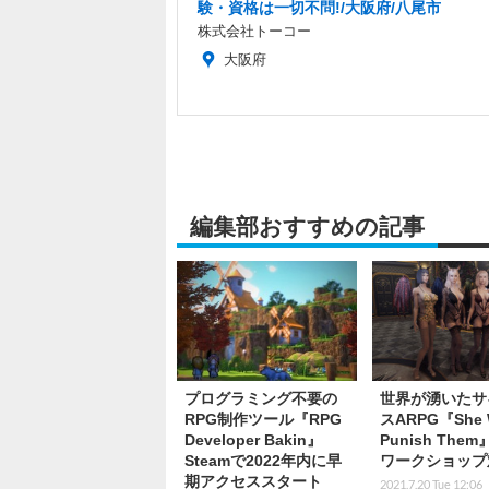
験・資格は一切不問!/大阪府/八尾市
株式会社トーコー
大阪府
編集部おすすめの記事
プログラミング不要の
世界が湧いたサ
RPG制作ツール『RPG
スARPG『She W
Developer Bakin』
Punish Them
Steamで2022年内に早
ワークショップ
期アクセススタート
2021.7.20 Tue 12:06