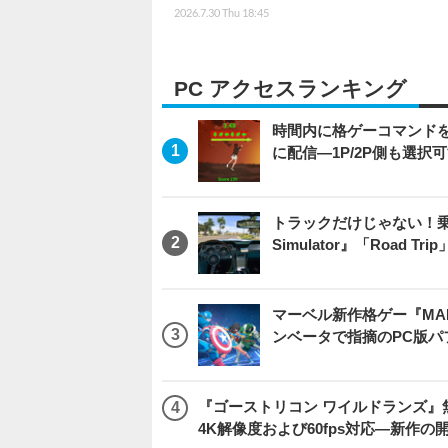
2026.7.30 Thu 18:45
PC アクセスランキング
時間内に格ゲーコマンドを入
に配信―1P/2P側も選択
トラックだけじゃない！乗用
Simulator』「Road T
マーベル新作格ゲー『MARVEL
ンベータで指摘のPC版
『ゴーストリコン ワイルドランズ』無料アプデ「
4K解像度および60fps対応―新作の